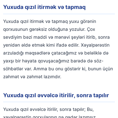
Yuxuda qızıl itirmək və tapmaq
Yuxuda qızıl itirmək və tapmaq yuxu görənin
qorxusunun gərəksiz olduğuna yozulur. Çox
sevdiyim bəzi maddi və mənəvi şeyləri itirib, sonra
yenidən əldə etmək kimi ifadə edilir. Xəyalpərəstin
arzuladığı məqsədlərə çatacağımız və beləliklə də
yaxşı bir həyata qovuşacağımız barədə də söz-
söhbətlər var. Amma bu onu göstərir ki, bunun üçün
zəhmət və zəhmət lazımdır.
Yuxuda qızıl əvvəlcə itirilir, sonra tapılır
Yuxuda qızıl əvvəlcə itirilir, sonra tapılır; Bu,
xəyalpərəstin qorxularının nə qədər lazımsız