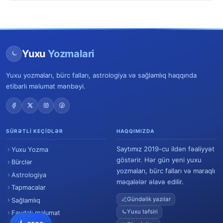
Yuxu
Yozmalari
Yuxu yozmaları, bürc falları, astrologiya və sağlamlıq haqqında
etibarlı məlumat mənbəyi.
SÜRƏTLI KEÇIDLƏR
HAQQIMIZDA
Saytımız 2019-cu ildən fəaliyyət
Yuxu Yozma
göstərir. Hər gün yeni yuxu
Bürclər
yozmaları, bürc falları və maraqlı
Astrologiya
məqalələr əlavə edilir.
Tapmacalar
Gündəlik yazılar
Sağlamlıq
Yuxu təfsiri
Faydalı məlumat