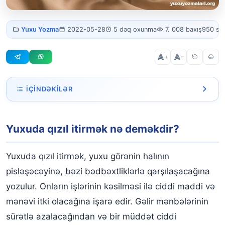
Yuxuda qızıl
Yuxu Yozma
2022-05-28
5 dəq oxunma
7. 008 baxış
950 sö
itirmək
+
–
İÇINDƏKILƏR
Yuxuda qızıl itirmək nə deməkdir?
Yuxuda qızıl itirmək nə deməkdir?
Yuxuda evdə qızıl itirmək və tapmamaq
Yuxuda qızıl itirmək və tapmaq
Yuxuda qızıl itirmək, yuxu görənin halının
Yuxuda qızıl əvvəlcə itirilir, sonra tapılır
pisləşəcəyinə, bəzi bədbəxtliklərlə qarşılaşacağına
yozulur. Onların işlərinin kəsilməsi ilə ciddi maddi və
Yuxuda qızıl sırğaları itirmək
mənəvi itki olacağına işarə edir. Gəlir mənbələrinin
Yuxuda qızıl bilərziyi itirmək
sürətlə azalacağından və bir müddət ciddi