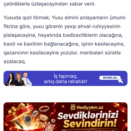
Yuxuda məktəbdə qızıl itirmək
çətinliklərlə üzləşəcəyindən xəbər verir.
Yuxuda evdə qızıl itirmək
Yuxuda qızıl itirmək; Yuxu elmini anlayanların ümumi
fikrinə görə, yuxu görənin yaxşı əhval-ruhiyyəsinin
Yuxuda bir ailə üzvünün qızılını itirmək
pisləşəcəyinə, həyatında bədbəxtliklərin olacağına,
bəxti və bəxtinin bağlanacağına, işinin kəsiləcəyinə,
qazancının kəsiləcəyinə yozulur. mənbələri sürətlə
azalacaq.