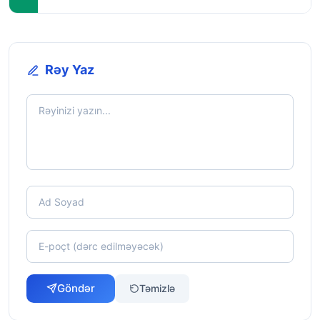
Rəy Yaz
Göndər
Təmizlə