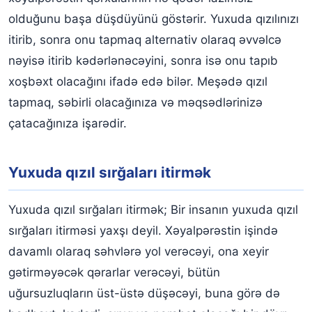
olduğunu başa düşdüyünü göstərir. Yuxuda qızılınızı
itirib, sonra onu tapmaq alternativ olaraq əvvəlcə
nəyisə itirib kədərlənəcəyini, sonra isə onu tapıb
xoşbəxt olacağını ifadə edə bilər. Meşədə qızıl
tapmaq, səbirli olacağınıza və məqsədlərinizə
çatacağınıza işarədir.
Yuxuda qızıl sırğaları itirmək
Yuxuda qızıl sırğaları itirmək; Bir insanın yuxuda qızıl
sırğaları itirməsi yaxşı deyil. Xəyalpərəstin işində
davamlı olaraq səhvlərə yol verəcəyi, ona xeyir
gətirməyəcək qərarlar verəcəyi, bütün
uğursuzluqların üst-üstə düşəcəyi, buna görə də