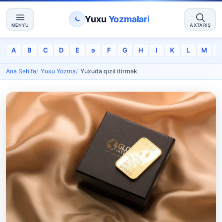
Yuxu
Yozmalari
MENYU
AXTARIŞ
A
B
C
D
E
ə
F
G
H
I
K
L
M
Ana Səhifə
Yuxu Yozma
Yuxuda qızıl itirmək