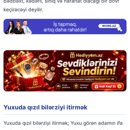
bədbəxt, kədərli, sınıq və narahat olacağı bir dövr
keçirəcəyi deyilir.
Yuxuda qızıl bilərziyi itirmək
Yuxuda qızıl bilərziyi itirmək; Yuxu görən adamın ifa