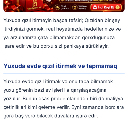
Yuxuda qızıl itirməyin başqa təfsiri; Qızıldan bir şey
itirdiyinizi görmək, real həyatınızda hədəflərinizə və
ya arzularınıza çata bilməməkdən qorxduğunuza
işarə edir və bu qorxu sizi panikaya sürükləyir.
Yuxuda evdə qızıl itirmək və tapmamaq
Yuxuda evdə qızıl itirmək və onu tapa bilməmək
yuxu görənin bəzi ev işləri ilə qarşılaşacağına
yozulur. Bunun əsas problemlərindən biri də maliyyə
çətinlikləri kimi qələmə verilir. Eyni zamanda borclara
görə baş verə biləcək davalara işarə edir.