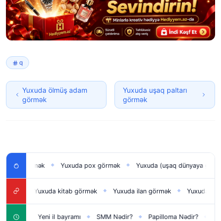
q
Yuxuda ölmüş adam
Yuxuda uşaq paltarı
görmək
görmək
ı görmək
Yuxuda pox görmək
Yuxuda (uşaq dünyaya gətirmək)
◆
◆
k
Yuxuda kitab görmək
Yuxuda ilan görmək
Yuxuda lüt olmaq
◆
◆
◆
çün
Yeni il bayramı
SMM Nədir?
Papilloma Nədir?
Karbona
◆
◆
◆
◆