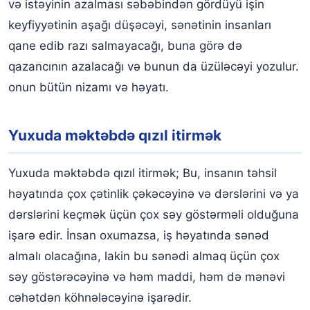
və istəyinin azalması səbəbindən gördüyü işin
keyfiyyətinin aşağı düşəcəyi, sənətinin insanları
qane edib razı salmayacağı, buna görə də
qazancının azalacağı və bunun da üzüləcəyi yozulur.
onun bütün nizamı və həyatı.
Yuxuda məktəbdə qızıl itirmək
Yuxuda məktəbdə qızıl itirmək; Bu, insanın təhsil
həyatında çox çətinlik çəkəcəyinə və dərslərini və ya
dərslərini keçmək üçün çox səy göstərməli olduğuna
işarə edir. İnsan oxumazsa, iş həyatında sənəd
almalı olacağına, lakin bu sənədi almaq üçün çox
səy göstərəcəyinə və həm maddi, həm də mənəvi
cəhətdən köhnələcəyinə işarədir.