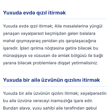
Yuxuda evdə qızıl itirmək
Yuxuda evdə qızıl itirmək; Ailə məsələlərinə yüngül
yanaşan xəyalpərəst keçmişdən gələn bəlalara
məhəl qoymayaraq yenidən pis qarşılaşacağına
işarədir. İpləri qırılma nöqtəsinə gətirə biləcək bu
münaqişəyə və xüsusən də əmlak bölgüsü ilə bağlı
yarana biləcək problemlərə diqqət yetirməlisiniz.
Yuxuda bir ailə üzvünün qızılını itirmək
Yuxuda bir ailə üzvünün qızılını itirmək; xəyalpərəstin
bu ailə üzvünə verəcəyi inamsızlığa işarə edir.
Bundan əlavə, yuxu sahibi ailə tərəfindən qəbul