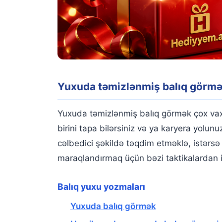
Yuxuda təmizlənmiş balıq görm
Yuxuda təmizlənmiş balıq görmək çox va
birini tapa bilərsiniz və ya karyera yolunu
cəlbedici şəkildə təqdim etməklə, istərsə 
maraqlandırmaq üçün bəzi taktikalardan i
Balıq yuxu yozmaları
Yuxuda balıq görmək