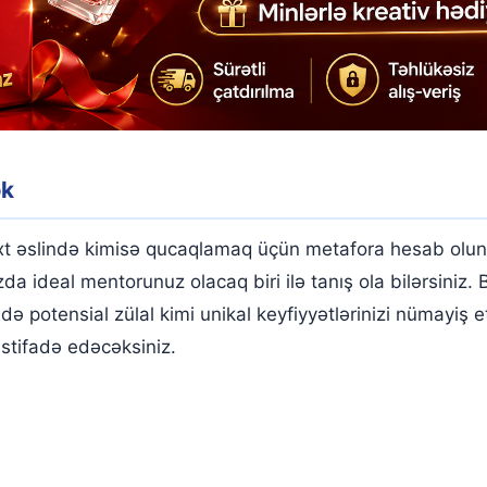
ək
xt əslində kimisə qucaqlamaq üçün metafora hesab olun
zda ideal mentorunuz olacaq biri ilə tanış ola bilərsiniz.
də potensial zülal kimi unikal keyfiyyətlərinizi nümayiş e
stifadə edəcəksiniz.