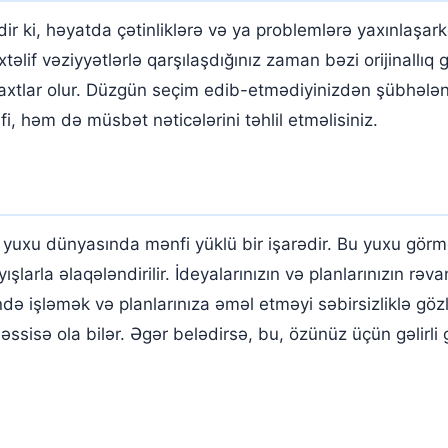
 ki, həyatda çətinliklərə və ya problemlərə yaxınlaşark
əlif vəziyyətlərlə qarşılaşdığınız zaman bəzi orijinallıq 
 vaxtlar olur. Düzgün seçim edib-etmədiyinizdən şübhələn
 həm də müsbət nəticələrini təhlil etməlisiniz.
yuxu dünyasında mənfi yüklü bir işarədir. Bu yuxu görmə 
ışlarla əlaqələndirilir. İdeyalarınızın və planlarınızın r
ərində işləmək və planlarınıza əməl etməyi səbirsizliklə g
ssisə ola bilər. Əgər belədirsə, bu, özünüz üçün gəlirl