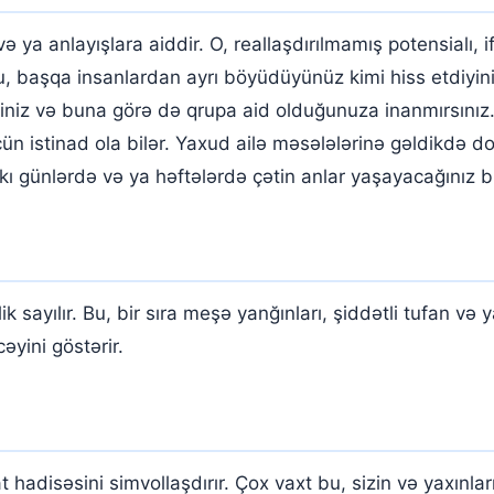
və ya anlayışlara aiddir. O, reallaşdırılmamış potensialı
. Bu, başqa insanlardan ayrı böyüdüyünüz kimi hiss etdiyi
siniz və buna görə də qrupa aid olduğunuza inanmırsınız.
üçün istinad ola bilər. Yaxud ailə məsələlərinə gəldikdə 
kı günlərdə və ya həftələrdə çətin anlar yaşayacağınız bir
sayılır. Bu, bir sıra meşə yanğınları, şiddətli tufan və y
əyini göstərir.
disəsini simvollaşdırır. Çox vaxt bu, sizin və yaxınlar