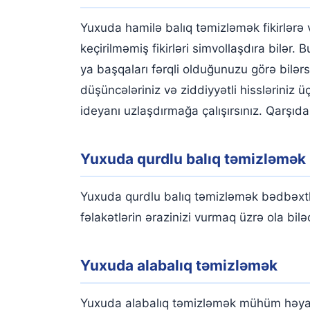
Yuxuda hamilə balıq təmizləmək fikirlərə 
keçirilməmiş fikirləri simvollaşdıra bilər
ya başqaları fərqli olduğunuzu görə bilər
düşüncələriniz və ziddiyyətli hissləriniz 
ideyanı uzlaşdırmağa çalışırsınız. Qarşıda
Yuxuda qurdlu balıq təmizləmək
Yuxuda qurdlu balıq təmizləmək bədbəxtlik 
fəlakətlərin ərazinizi vurmaq üzrə ola biləc
Yuxuda alabalıq təmizləmək
Yuxuda alabalıq təmizləmək mühüm həyat ha