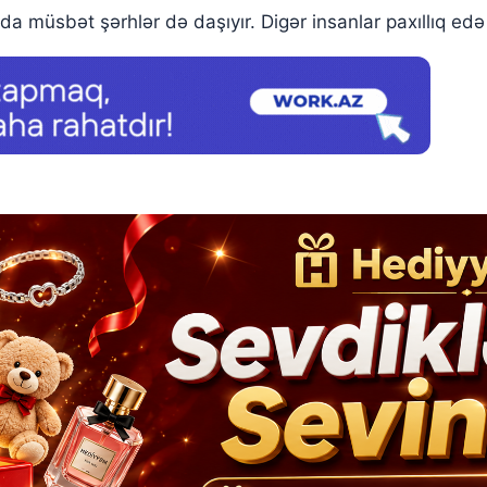
nda müsbət şərhlər də daşıyır. Digər insanlar paxıllıq ed