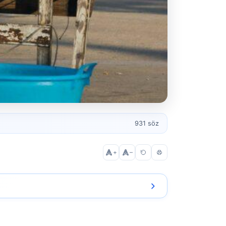
931 söz
+
–