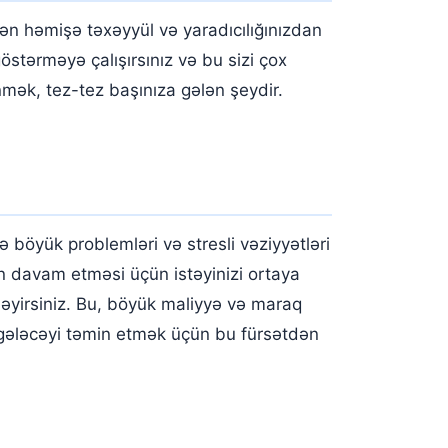
ən həmişə təxəyyül və yaradıcılığınızdan
göstərməyə çalışırsınız və bu sizi çox
mək, tez-tez başınıza gələn şeydir.
böyük problemləri və stresli vəziyyətləri
əvan davam etməsi üçün istəyinizi ortaya
özləyirsiniz. Bu, böyük maliyyə və maraq
i gələcəyi təmin etmək üçün bu fürsətdən