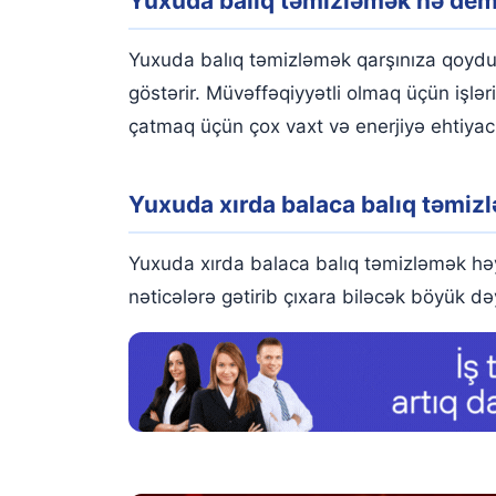
Yuxuda balıq təmizləmək nə dem
Yuxuda xırda balaca balıq təmizləmək
Yuxuda hamsi balıq təmizləmək
Yuxuda balıq təmizləmək qarşınıza qoydu
Yuxuda bişmiş balıq təmizləmək
göstərir. Müvəffəqiyyətli olmaq üçün işlər
çatmaq üçün çox vaxt və enerjiyə ehtiyacı
Yuxuda hamilə balıq təmizləmək
Yuxuda qurdlu balıq təmizləmək
Yuxuda xırda balaca balıq təmiz
Yuxuda alabalıq təmizləmək
Yuxuda xırda balaca balıq təmizləmək həy
Yuxuda təmizlənmiş balıq görmək
nəticələrə gətirib çıxara biləcək böyük də
Balıq yuxu yozmaları