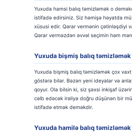
Yuxuda hamsi balıq təmizləmək o deməkdir
istifadə edirsiniz. Siz həmişə həyatda müxt
xüsusi edir. Qərar vermənin çətinləşdiyi
Qərar verməzdən əvvəl seçimin həm mənfi,
Yuxuda bişmiş balıq təmizləmək
Yuxuda bişmiş balıq təmizləmək çox vaxt 
göstərə bilər. Bəzən yeni ideyalar və anlay
qoyur. Ola bilsin ki, siz şəxsi inkişaf üz
cəlb edəcək irəliyə doğru düşünən bir müə
istifadə etmək deməkdir.
Yuxuda hamilə balıq təmizləmək