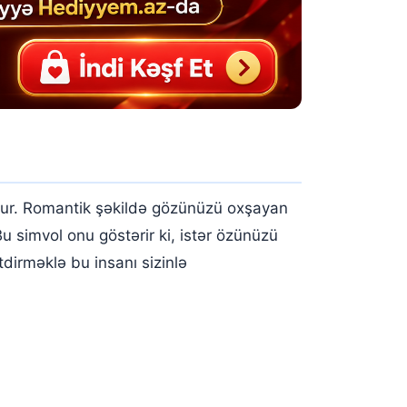
ur. Romantik şəkildə gözünüzü oxşayan
 Bu simvol onu göstərir ki, istər özünüzü
tdirməklə bu insanı sizinlə