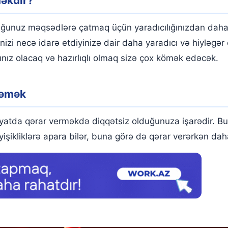
əkdir?
ğunuz məqsədlərə çatmaq üçün yaradıcılığınızdan daha 
inizi necə idarə etdiyinizə dair daha yaradıcı və hiyləgə
nız olacaq və hazırlıqlı olmaq sizə çox kömək edəcək.
ləmək
atda qərar verməkdə diqqətsiz olduğunuza işarədir. Bu,
yişikliklərə apara bilər, buna görə də qərar verərkən dah