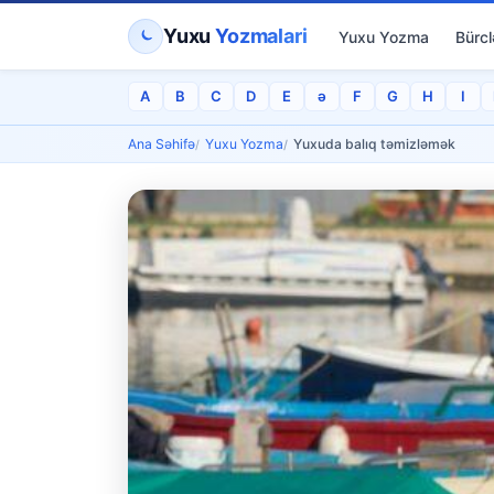
Yuxu
Yozmalari
Yuxu Yozma
Bürcl
A
B
C
D
E
ə
F
G
H
I
Ana Səhifə
Yuxu Yozma
Yuxuda balıq təmizləmək