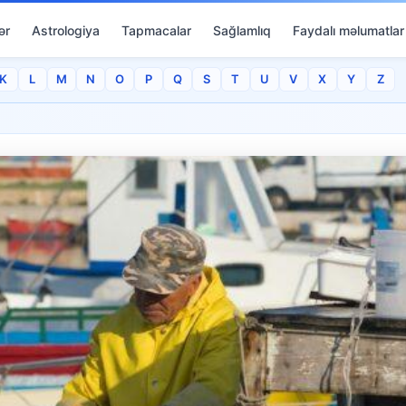
ər
Astrologiya
Tapmacalar
Sağlamlıq
Faydalı məlumatlar
K
L
M
N
O
P
Q
S
T
U
V
X
Y
Z