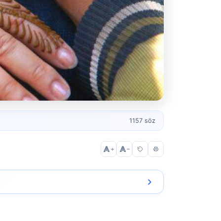
1157 söz
+
–