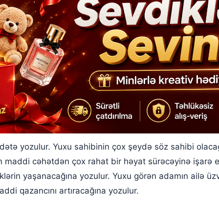
ətə yozulur. Yuxu sahibinin çox şeydə söz sahibi olaca
n maddi cəhətdən çox rahat bir həyat sürəcəyinə işarə 
klərin yaşanacağına yozulur. Yuxu görən adamın ailə üzvl
di qazancını artıracağına yozulur.