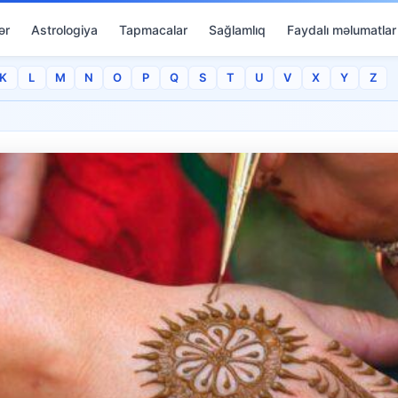
ər
Astrologiya
Tapmacalar
Sağlamlıq
Faydalı məlumatlar
K
L
M
N
O
P
Q
S
T
U
V
X
Y
Z