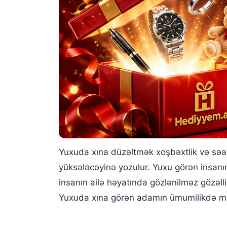
Yuxuda xına düzəltmək xoşbəxtlik və səad
yüksələcəyinə yozulur. Yuxu görən insanı
insanın ailə həyatında gözlənilməz gözəlli
Yuxuda xına görən adamın ümumilikdə mad