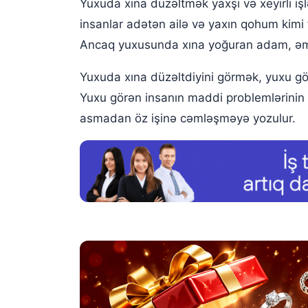
Yuxuda xına düzəltmək yaxşı və xeyirli iş
insanlar adətən ailə və yaxın qohum kimi
Ancaq yuxusunda xına yoğuran adam, əmin
Yuxuda xına düzəltdiyini görmək, yuxu gör
Yuxu görən insanın maddi problemlərinin 
asmadan öz işinə cəmləşməyə yozulur.