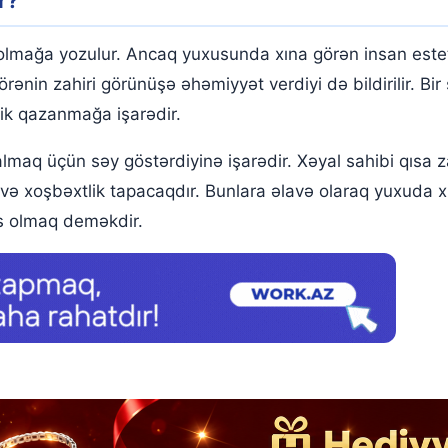
r?
olmağa yozulur. Ancaq yuxusunda xına görən insan est
örənin zahiri görünüşə əhəmiyyət verdiyi də bildirilir. B
ik qazanmağa işarədir.
ək
lmaq üçün səy göstərdiyinə işarədir. Xəyal sahibi qısa z
q və xoşbəxtlik tapacaqdır. Bunlara əlavə olaraq yuxuda
s olmaq deməkdir.