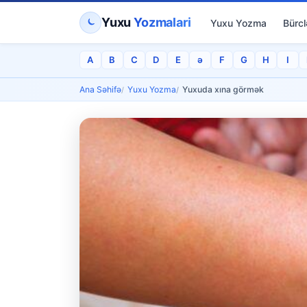
Yuxu
Yozmalari
Yuxu Yozma
Bürcl
A
B
C
D
E
ə
F
G
H
I
Ana Səhifə
Yuxu Yozma
Yuxuda xına görmək