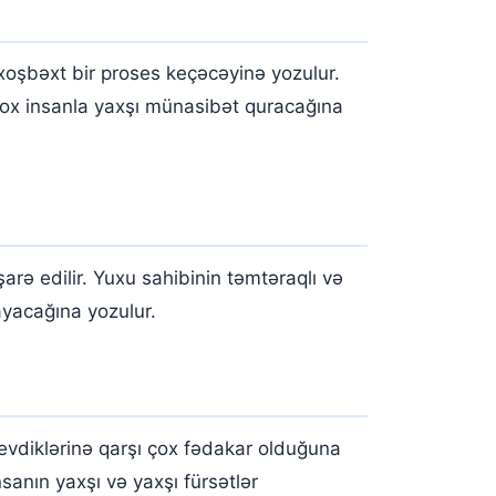
xoşbəxt bir proses keçəcəyinə yozulur.
çox insanla yaxşı münasibət quracağına
rə edilir. Yuxu sahibinin təmtəraqlı və
ayacağına yozulur.
evdiklərinə qarşı çox fədakar olduğuna
sanın yaxşı və yaxşı fürsətlər