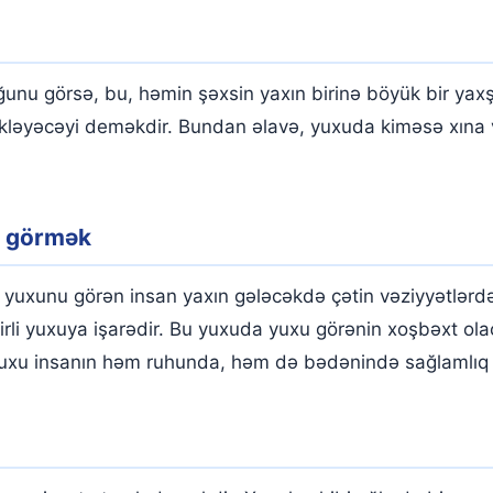
nu görsə, bu, həmin şəxsin yaxın birinə böyük bir yaxşı
kləyəcəyi deməkdir. Bundan əlavə, yuxuda kiməsə xına v
u görmək
yuxunu görən insan yaxın gələcəkdə çətin vəziyyətlərdə
yirli yuxuya işarədir. Bu yuxuda yuxu görənin xoşbəxt o
 yuxu insanın həm ruhunda, həm də bədənində sağlamlıq 