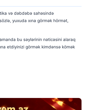
etika və dəbdəbə sahəsində
ir sözlə, yuxuda xına görmək hörmət,
amanda bu səylərinin nəticəsini alaraq
 xına etdiyinizi görmək kimdənsə kömək