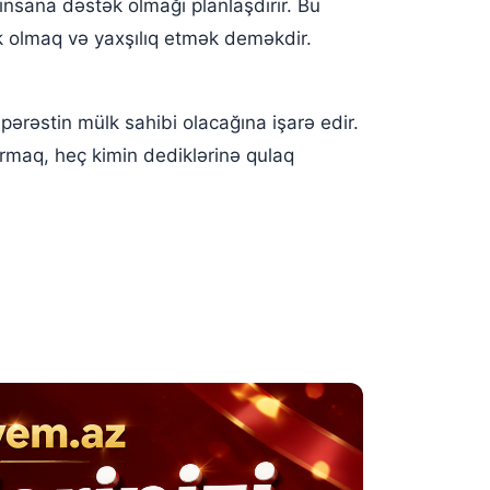
insana dəstək olmağı planlaşdırır. Bu
k olmaq və yaxşılıq etmək deməkdir.
pərəstin mülk sahibi olacağına işarə edir.
urmaq, heç kimin dediklərinə qulaq