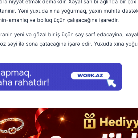
lərə niyyət etmək deməkdir. Xəyal sahibi ağlında bir çox 
 tanınır. Yəni yuxuda xına yoğurmaq, yaxın mühitə dəstə
-amanlıq və bolluq üçün çalışacağına işarədir.
ənin yeni və gözəl bir iş üçün səy sərf edəcəyinə, xəyal
öz səyi ilə sona çatacağına işarə edir. Yuxuda xına yoğ