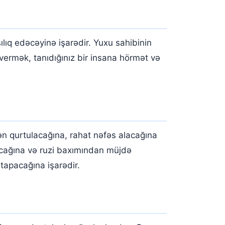
lıq edəcəyinə işarədir. Yuxu sahibinin
ermək, tanıdığınız bir insana hörmət və
n qurtulacağına, rahat nəfəs alacağına
lacağına və ruzi baxımından müjdə
tapacağına işarədir.