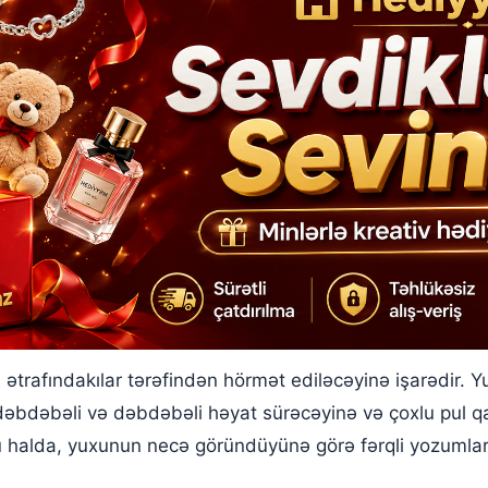
 ətrafındakılar tərəfindən hörmət ediləcəyinə işarədir. 
 dəbdəbəli və dəbdəbəli həyat sürəcəyinə və çoxlu pul q
halda, yuxunun necə göründüyünə görə fərqli yozumlar e