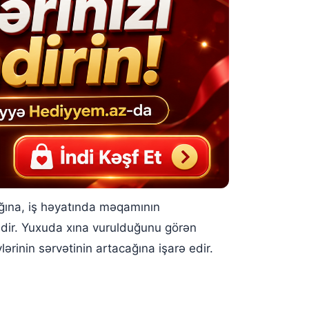
ğına, iş həyatında məqamının
edir. Yuxuda xına vurulduğunu görən
ərinin sərvətinin artacağına işarə edir.