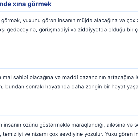
lində xına görmək
a görmək, yuxunu görən insanın müjdə alacağına və çox 
axşı gedəcəyinə, görüşmədiyi və ziddiyyətdə olduğu bir 
mal sahibi olacağına və maddi qazancının artacağına işa
kən, bundan sonrakı həyatında daha zəngin bir həyat yaş
 insanın özünü göstərməklə maraqlandığı, ailəsinə və s
 təmizliyi və nizamı çox sevdiyinə yozulur. Yuxu görən in