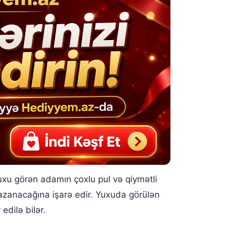
Yuxu görən adamın çoxlu pul və qiymətli
azanacağına işarə edir. Yuxuda görülən
dilə bilər.