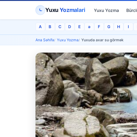
Yuxu
Yozmalari
Yuxu Yozma
Bürcl
A
B
C
D
E
ə
F
G
H
I
Ana Səhifə
Yuxu Yozma
Yuxuda axar su görmək