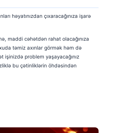
ları həyatınızdan çıxaracağınıza işarə
inə, maddi cəhətdən rahat olacağınıza
Yuxuda təmiz axınlar görmək həm də
dət işinizdə problem yaşayacağınız
liklə bu çətinliklərin öhdəsindən