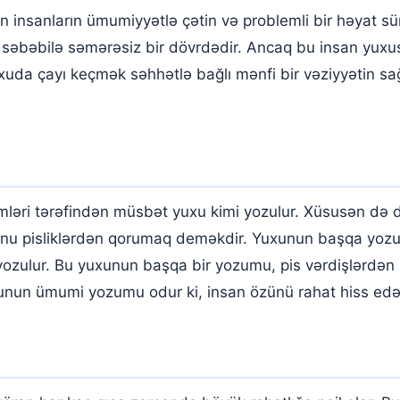
nsanların ümumiyyətlə çətin və problemli bir həyat sür
lər səbəbilə səmərəsiz bir dövrdədir. Ancaq bu insan yu
xuda çayı keçmək səhhətlə bağlı mənfi bir vəziyyətin sağ
imləri tərəfindən müsbət yuxu kimi yozulur. Xüsusən d
unu pisliklərdən qorumaq deməkdir. Yuxunun başqa yozum
 yozulur. Bu yuxunun başqa bir yozumu, pis vərdişlərdən
unun ümumi yozumu odur ki, insan özünü rahat hiss edə