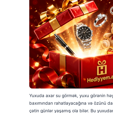
Yuxuda axan bulaq görmək
Yuxuda axan təmiz su görmək
Yuxuda axar su görmək, yuxu görənin həy
baxımından rahatlayacağına və özünü dah
çətin günlər yaşamış ola bilər. Bu yuxu