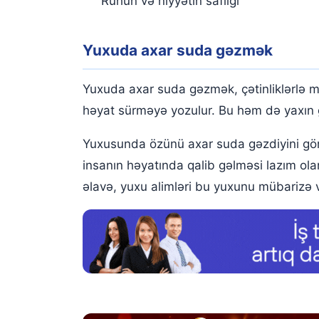
Ruhun və niyyətin saflığı
Yuxuda axar suda gəzmək
Yuxuda axar suda gəzmək, çətinliklərlə m
həyat sürməyə yozulur. Bu həm də yaxın 
Yuxusunda özünü axar suda gəzdiyini gör
insanın həyatında qalib gəlməsi lazım ola
əlavə, yuxu alimləri bu yuxunu mübarizə 