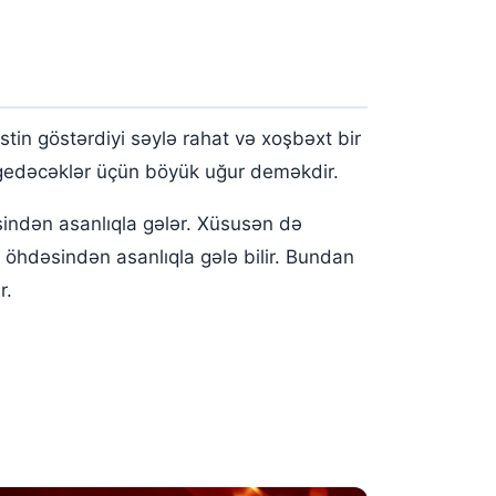
tin göstərdiyi səylə rahat və xoşbəxt bir
 gedəcəklər üçün böyük uğur deməkdir.
indən asanlıqla gələr. Xüsusən də
n öhdəsindən asanlıqla gələ bilir. Bundan
r.