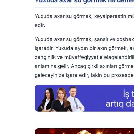
Yuxuda axar su görmək nə demə
Yuxuda palçıqlı axar su görmək
Yuxuda axar suda gəzmək
Yuxuda axar su görmək, xəyalpərəstin müh
Yuxuda axar sudan keçmək
edir.
Yuxuda axar suya girmək
Yuxuda axar su görmək, şanslı və xoşbəxt
işarədir. Yuxuda aydın bir axın görmək, 
Yuxuda axar sudan su içmək
zənginlik və müvəffəqiyyətlə əlaqələndiri
Yuxuda axar suda üzmək
anlamına gəlir. Ancaq çirkli axınları gör
Yuxuda axar suda balıq tutmaq
gələcəyinizə işarə edir, lakin bu prosesd
Yuxuda axan su görmək
Yuxuda çirkli suların axdığını görmək
Yuxuda axan suya girmək
Yuxuda axan yaşıl su görmək
Yuxuda axan mavi su görmək