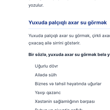
yozulur.
Yuxuda palçıqlı axar su görmək
Yuxuda palçıqlı axar su görmək, çirkli axa
çıxacaq ailə sirrini göstərir.
Bir sözlə, yuxuda axar su görmək belə y
Uğurlu dövr
Ailədə sülh
Biznes və təhsil həyatında uğurlar
Yaxşı qazanc
Xəstənin sağlamlığının bərpası