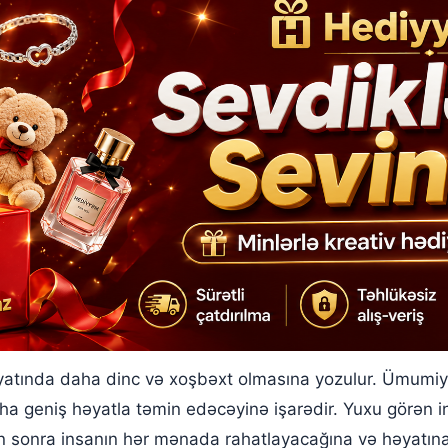
atında daha dinc və xoşbəxt olmasına yozulur. Ümumiyy
a geniş həyatla təmin edəcəyinə işarədir. Yuxu görən 
dan sonra insanın hər mənada rahatlayacağına və həyatı