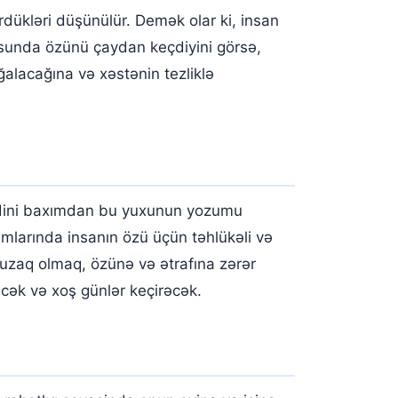
dükləri düşünülür. Demək olar ki, insan
xusunda özünü çaydan keçdiyini görsə,
alacağına və xəstənin tezliklə
ə dini baxımdan bu yuxunun yozumu
larında insanın özü üçün təhlükəli və
 uzaq olmaq, özünə və ətrafına zərər
cək və xoş günlər keçirəcək.