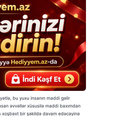
ətlə, bu yuxu insanın maddi gəlir
insan əvvəllər xüsusilə maddi baxımdan
na xoşbəxt bir şəkildə davam edəcəyinə