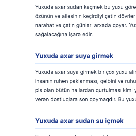
Yuxuda axar sudan keçmək bu yuxu görən i
özünün və ailəsinin keçirdiyi çətin dövr
narahat və çətin günləri arxada qoyar. Yu
sağalacağına işarə edir.
Yuxuda axar suya girmək
Yuxuda axar suya girmək bir çox yuxu al
insanın ruhən paklanması, qəlbini və ruh
pis olan bütün hallardan qurtulması kimi
verən dostluqlara son qoymaqdır. Bu yux
Yuxuda axar sudan su içmək