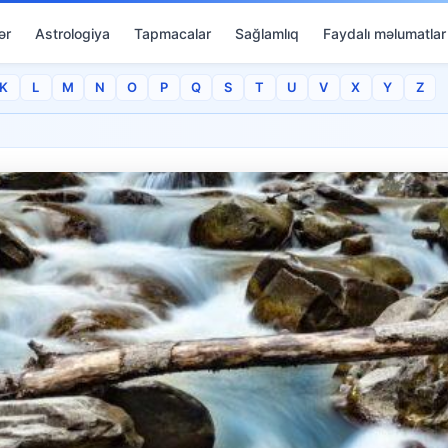
ər
Astrologiya
Tapmacalar
Sağlamlıq
Faydalı məlumatlar
K
L
M
N
O
P
Q
S
T
U
V
X
Y
Z