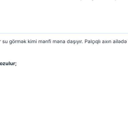
r su görmək kimi mənfi məna daşıyır. Palçıqlı axın ailədə
ozulur;