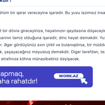
kdir?
üm bir qərar verəcəyinə işarədir. Bu yuxu lazımsız insan
 bir dövrə girəcəyinizə, həyatınızın qaydasına düşəcəy
axarının təmiz olduğuna işarədir, dinc həyat deməkdir. 
lir. Əgər gördüyünüz axın çirkli və bulanıqdırsa, bir müd
mək, yaşayacağınız məyusluq deməkdir. Digər tərəfdən, tez
ə ətrafınıza köhnə münasibətiniz dəyişəcək.