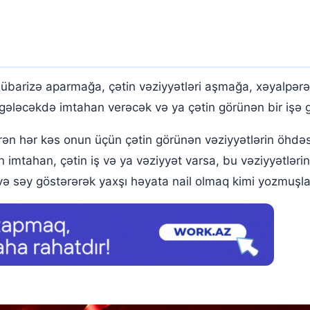
übarizə aparmağa, çətin vəziyyətləri aşmağa, xəyalpərəs
gələcəkdə imtahan verəcək və ya çətin görünən bir işə
ən hər kəs onun üçün çətin görünən vəziyyətlərin öhdəs
n imtahan, çətin iş və ya vəziyyət varsa, bu vəziyyətləri
və səy göstərərək yaxşı həyata nail olmaq kimi yozmuşla