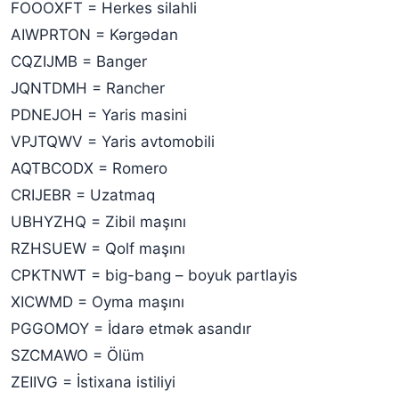
FOOOXFT = Herkes silahli
AIWPRTON = Kərgədan
CQZIJMB = Banger
JQNTDMH = Rancher
PDNEJOH = Yaris masini
VPJTQWV = Yaris avtomobili
AQTBCODX = Romero
CRIJEBR = Uzatmaq
UBHYZHQ = Zibil maşını
RZHSUEW = Qolf maşını
CPKTNWT = big-bang – boyuk partlayis
XICWMD = Oyma maşını
PGGOMOY = İdarə etmək asandır
SZCMAWO = Ölüm
ZEIIVG = İstixana istiliyi