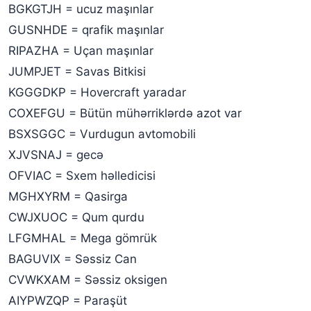
BGKGTJH = ucuz maşınlar
GUSNHDE = qrafik maşınlar
RIPAZHA = Uçan maşınlar
JUMPJET = Savas Bitkisi
KGGGDKP = Hovercraft yaradar
COXEFGU = Bütün mühərriklərdə azot var
BSXSGGC = Vurdugun avtomobili
XJVSNAJ = gecə
OFVIAC = Sxem həlledicisi
MGHXYRM = Qasirga
CWJXUOC = Qum qurdu
LFGMHAL = Mega gömrük
BAGUVIX = Səssiz Can
CVWKXAM = Səssiz oksigen
AIYPWZQP = Paraşüt