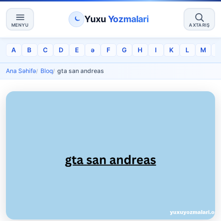
Yuxu
Yozmalari
MENYU
AXTARIŞ
A
B
C
D
E
ə
F
G
H
I
K
L
M
Ana Səhifə
Bloq
gta san andreas