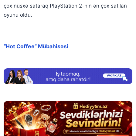
çox nüsxə sataraq PlayStation 2-nin ən çox satılan
oyunu oldu.
“Hot Coffee” Mübahisəsi