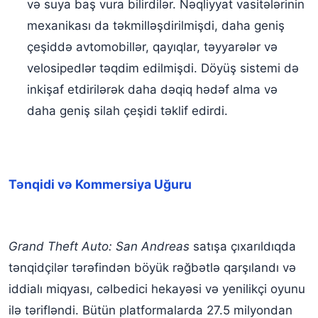
və suya baş vura bilirdilər. Nəqliyyat vasitələrinin
mexanikası da təkmilləşdirilmişdi, daha geniş
çeşiddə avtomobillər, qayıqlar, təyyarələr və
velosipedlər təqdim edilmişdi. Döyüş sistemi də
inkişaf etdirilərək daha dəqiq hədəf alma və
daha geniş silah çeşidi təklif edirdi.
Tənqidi və Kommersiya Uğuru
Grand Theft Auto: San Andreas
satışa çıxarıldıqda
tənqidçilər tərəfindən böyük rəğbətlə qarşılandı və
iddialı miqyası, cəlbedici hekayəsi və yenilikçi oyunu
ilə tərifləndi. Bütün platformalarda 27.5 milyondan