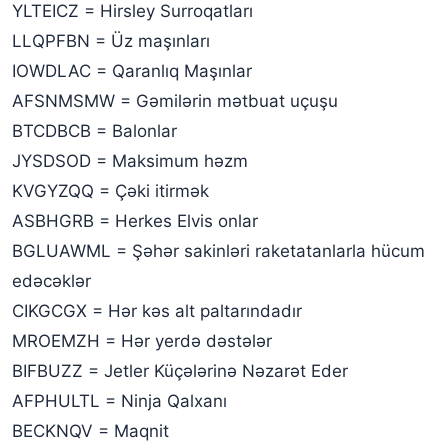
YLTEICZ = Hirsley Surroqatları
LLQPFBN = Üz maşınları
IOWDLAC = Qaranlıq Maşınlar
AFSNMSMW = Gəmilərin mətbuat uçuşu
BTCDBCB = Balonlar
JYSDSOD = Maksimum həzm
KVGYZQQ = Çəki itirmək
ASBHGRB = Herkes Elvis onlar
BGLUAWML = Şəhər sakinləri raketatanlarla hücum
edəcəklər
CIKGCGX = Hər kəs alt paltarındadır
MROEMZH = Hər yerdə dəstələr
BIFBUZZ = Jetler Küçələrinə Nəzarət Eder
AFPHULTL = Ninja Qalxanı
BECKNQV = Maqnit