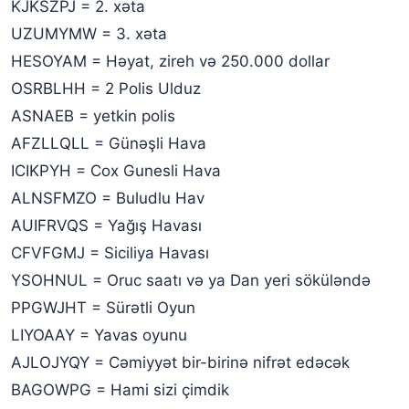
KJKSZPJ = 2. xəta
UZUMYMW = 3. xəta
HESOYAM = Həyat, zireh və 250.000 dollar
OSRBLHH = 2 Polis Ulduz
ASNAEB = yetkin polis
AFZLLQLL = Günəşli Hava
ICIKPYH = Cox Gunesli Hava
ALNSFMZO = Buludlu Hav
AUIFRVQS = Yağış Havası
CFVFGMJ = Siciliya Havası
YSOHNUL = Oruc saatı və ya Dan yeri söküləndə
PPGWJHT = Sürətli Oyun
LIYOAAY = Yavas oyunu
AJLOJYQY = Cəmiyyət bir-birinə nifrət edəcək
BAGOWPG = Hami sizi çimdik