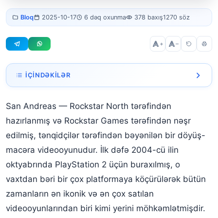
gta san
Bloq
2025-10-17
6 dəq oxunma
378 baxış
1270 söz
andreas
+
–
İÇINDƏKILƏR
Hekayə: Küçələrə Geri Dönüş
San Andreas — Rockstar North tərəfindən
Oynanış və Yeniliklər
hazırlanmış və Rockstar Games tərəfindən nəşr
Tənqidi və Kommersiya Uğuru
edilmiş, tənqidçilər tərəfindən bəyənilən bir döyüş-
macəra videooyunudur. İlk dəfə 2004-cü ilin
"Hot Coffee" Mübahisəsi
oktyabrında PlayStation 2 üçün buraxılmış, o
Mirası və Platformalar
vaxtdan bəri bir çox platformaya köçürülərək bütün
GTA: SAN ANDREAS OYUNUNUN KODLARI
zamanların ən ikonik və ən çox satılan
videooyunlarından biri kimi yerini möhkəmlətmişdir.