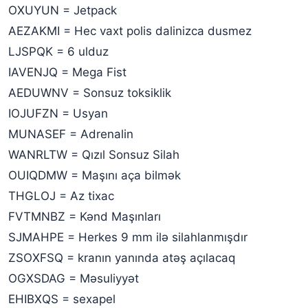
OXUYUN = Jetpack
AEZAKMI = Hec vaxt polis dalinizca dusmez
LJSPQK = 6 ulduz
IAVENJQ = Mega Fist
AEDUWNV = Sonsuz toksiklik
IOJUFZN = Usyan
MUNASEF = Adrenalin
WANRLTW = Qızıl Sonsuz Silah
OUIQDMW = Maşını aça bilmək
THGLOJ = Az tixac
FVTMNBZ = Kənd Maşınları
SJMAHPE = Herkes 9 mm ilə silahlanmışdır
ZSOXFSQ = kranın yanında atəş açılacaq
OGXSDAG = Məsuliyyət
EHIBXQS = sexapel