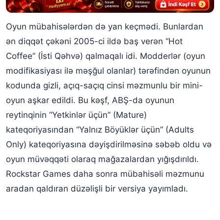
Oyun mübahisələrdən də yan keçmədi. Bunlardan
ən diqqət çəkəni 2005-ci ildə baş verən “Hot
Coffee” (İsti Qəhvə) qalmaqalı idi. Modderlər (oyun
modifikasiyası ilə məşğul olanlar) tərəfindən oyunun
kodunda gizli, açıq-saçıq cinsi məzmunlu bir mini-
oyun aşkar edildi. Bu kəşf, ABŞ-da oyunun
reytinqinin “Yetkinlər üçün” (Mature)
kateqoriyasından “Yalnız Böyüklər üçün” (Adults
Only) kateqoriyasına dəyişdirilməsinə səbəb oldu və
oyun müvəqqəti olaraq mağazalardan yığışdırıldı.
Rockstar Games daha sonra mübahisəli məzmunu
aradan qaldıran düzəlişli bir versiya yayımladı.