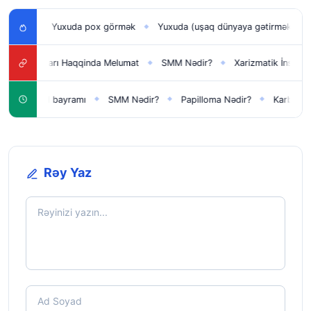
Yuxuda pox görmək
Yuxuda (uşaq dünyaya gətirmək) doğmaq
◆
◆
◆
maqları Haqqinda Melumat
SMM Nədir?
Xarizmatik İnsanların 10 Əs
◆
◆
eni il bayramı
SMM Nədir?
Papilloma Nədir?
Karbonat Nədir
◆
◆
◆
Rəy Yaz