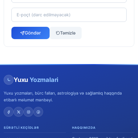
Göndər
Təmizlə
Yuxu
Yozmalari
Yuxu yozmaları, bürc falları, astrologiya və sağlamlıq haqqında
etibarlı məlumat mənbəyi.
SÜRƏTLI KEÇIDLƏR
HAQQIMIZDA