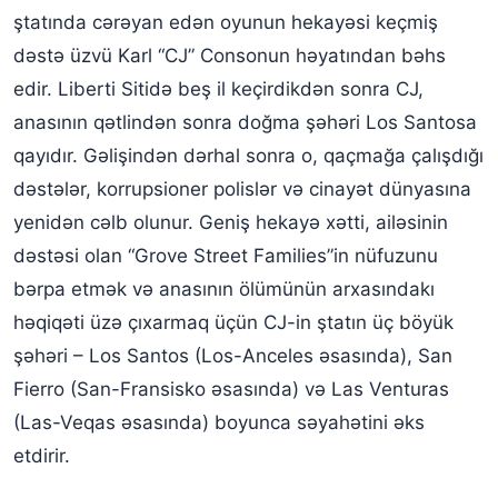
ştatında cərəyan edən oyunun hekayəsi keçmiş
dəstə üzvü Karl “CJ” Consonun həyatından bəhs
edir. Liberti Sitidə beş il keçirdikdən sonra CJ,
anasının qətlindən sonra doğma şəhəri Los Santosa
qayıdır. Gəlişindən dərhal sonra o, qaçmağa çalışdığı
dəstələr, korrupsioner polislər və cinayət dünyasına
yenidən cəlb olunur. Geniş hekayə xətti, ailəsinin
dəstəsi olan “Grove Street Families”in nüfuzunu
bərpa etmək və anasının ölümünün arxasındakı
həqiqəti üzə çıxarmaq üçün CJ-in ştatın üç böyük
şəhəri – Los Santos (Los-Anceles əsasında), San
Fierro (San-Fransisko əsasında) və Las Venturas
(Las-Veqas əsasında) boyunca səyahətini əks
etdirir.