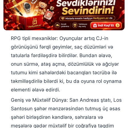
RPG tipli mexaniklər: Oyunçular artıq CJ-in
görünüşünü fərqli geyimlər, saç düzümləri və
tatularla fərdiləşdirə bilirdilər. Bundan əlavə,
onun sürmə, atəş açma, dözümlülük və ağciyər
tutumu kimi sahələrdəki bacarıqları təcrübə ilə
təkmilləşdirilə bilərdi ki, bu da oyuna rol oynama
elementi əlavə edirdi.
Geniş və Müxtəlif Dünya: San Andreas ştatı, Los
Santosun şəhər mənzərəsindən tutmuş üç əsas
şəhəri birləşdirən kəndlərə, səhralara və
meşələrə qədər müxtəlif bir coğrafiya təqdim