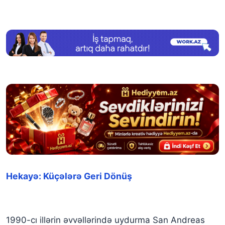
Hekayə: Küçələrə Geri Dönüş
1990-cı illərin əvvəllərində uydurma San Andreas