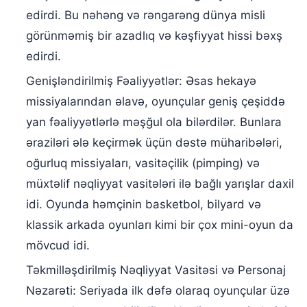
edirdi. Bu nəhəng və rəngarəng dünya misli
görünməmiş bir azadlıq və kəşfiyyat hissi bəxş
edirdi.
Genişləndirilmiş Fəaliyyətlər: Əsas hekayə
missiyalarından əlavə, oyunçular geniş çeşiddə
yan fəaliyyətlərlə məşğul ola bilərdilər. Bunlara
əraziləri ələ keçirmək üçün dəstə müharibələri,
oğurluq missiyaları, vasitəçilik (pimping) və
müxtəlif nəqliyyat vasitələri ilə bağlı yarışlar daxil
idi. Oyunda həmçinin basketbol, bilyard və
klassik arkada oyunları kimi bir çox mini-oyun da
mövcud idi.
Təkmilləşdirilmiş Nəqliyyat Vasitəsi və Personaj
Nəzarəti: Seriyada ilk dəfə olaraq oyunçular üzə