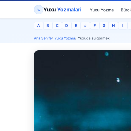
Yuxu
Yozmalari
Yuxu Yozma
Bürcl
A
B
C
D
E
ə
F
G
H
I
Ana Səhifə
Yuxu Yozma
Yuxuda su görmək