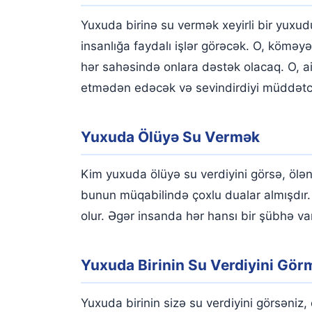
Yuxuda birinə su vermək xeyirli bir yuxud
insanlığa faydalı işlər görəcək. O, köməyə
hər sahəsində onlara dəstək olacaq. O, ai
etmədən edəcək və sevindirdiyi müddətc
Yuxuda Ölüyə Su Vermək
Kim yuxuda ölüyə su verdiyini görsə, ölən
bunun müqabilində çoxlu dualar almışdır
olur. Əgər insanda hər hansı bir şübhə va
Yuxuda Birinin Su Verdiyini Gör
Yuxuda birinin sizə su verdiyini görsəniz,