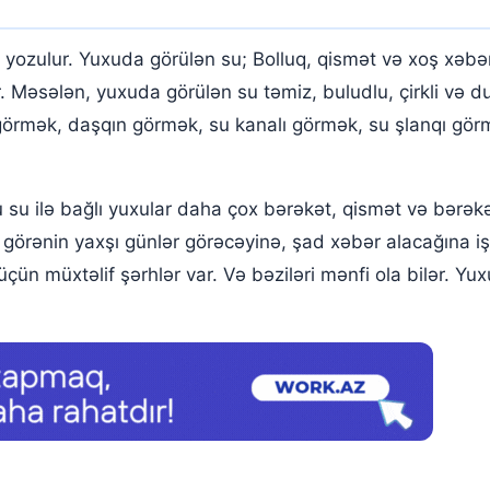
?
zulur. Yuxuda görülən su; Bolluq, qismət və xoş xəbə
Məsələn, yuxuda görülən su təmiz, buludlu, çirkli və d
rmək, daşqın görmək, su kanalı görmək, su şlanqı görm
 ilə bağlı yuxular daha çox bərəkət, qismət və bərəkət
u görənin yaxşı günlər görəcəyinə, şad xəbər alacağına i
r üçün müxtəlif şərhlər var. Və bəziləri mənfi ola bilər. 