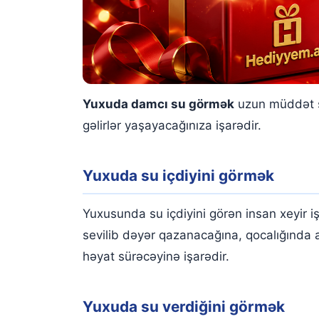
Yuxuda damcı su görmək
uzun müddət so
gəlirlər yaşayacağınıza işarədir.
Yuxuda su içdiyini görmək
Yuxusunda su içdiyini görən insan xeyir iş
sevilib dəyər qazanacağına, qocalığında a
həyat sürəcəyinə işarədir.
Yuxuda su verdiğini görmək