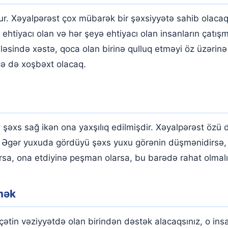
ur. Xəyalpərəst çox mübarək bir şəxsiyyətə sahib olacaq.
 ehtiyacı olan və hər şeyə ehtiyacı olan insanların çatış
ləsində xəstə, qoca olan birinə qulluq etməyi öz üzərinə
ə də xoşbəxt olacaq.
 şəxs sağ ikən ona yaxşılıq edilmişdir. Xəyalpərəst özü
. Əgər yuxuda gördüyü şəxs yuxu görənin düşmənidirsə, 
rsa, ona etdiyinə peşman olarsa, bu barədə rahat olmalı
mək
 çətin vəziyyətdə olan birindən dəstək alacaqsınız, o in