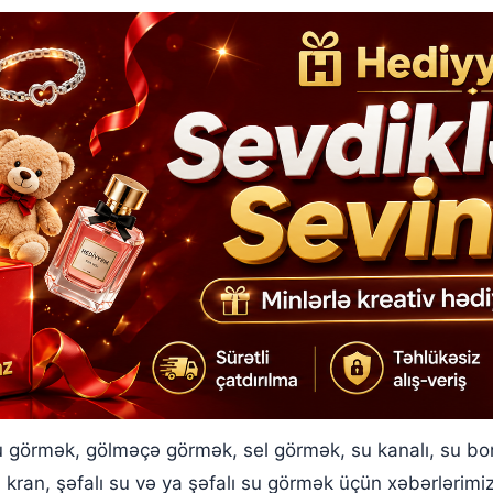
görmək, gölməçə görmək, sel görmək, su kanalı, su bor
 kran, şəfalı su və ya şəfalı su görmək üçün xəbərlərim