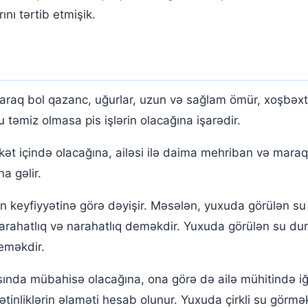
rmək
nı tərtib etmişik.
araq bol qazanc, uğurlar, uzun və sağlam ömür, xoşbəxt 
su təmiz olmasa pis işlərin olacağına işarədir.
t içində olacağına, ailəsi ilə daima mehriban və maraql
na gəlir.
n keyfiyyətinə görə dəyişir. Məsələn, yuxuda görülən su 
arahatlıq və narahatlıq deməkdir. Yuxuda görülən su du
deməkdir.
rasında mübahisə olacağına, ona görə də ailə mühitində iğ
ətinliklərin əlaməti hesab olunur. Yuxuda çirkli su görmə