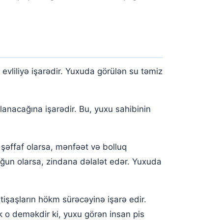
evliliyə işarədir. Yuxuda görülən su təmiz
anacağına işarədir. Bu, yuxu sahibinin
şəffaf olarsa, mənfəət və bolluq
rğun olarsa, zindana dəlalət edər. Yuxuda
tişaşların hökm sürəcəyinə işarə edir.
k o deməkdir ki, yuxu görən insan pis