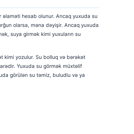
r əlaməti hesab olunur. Ancaq yuxuda su
urğun olarsa, məna dəyişir. Ancaq yuxuda
ək, suya girmək kimi yuxuların su
 kimi yozulur. Su bolluq və bərəkət
şarədir. Yuxuda su görmək müxtəlif
Yuxuda görülən su təmiz, buludlu və ya