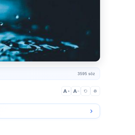
3595 söz
+
–