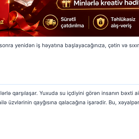
nra yenidən iş həyatına başlayacağınıza, çətin və sıxınt
lərlə qarşılaşar. Yuxuda su içdiyini görən insanın bəxti ai
ilə üzvlərinin qayğısına qalacağına işarədir. Bu, xəyalp