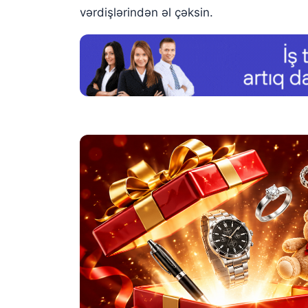
vərdişlərindən əl çəksin.