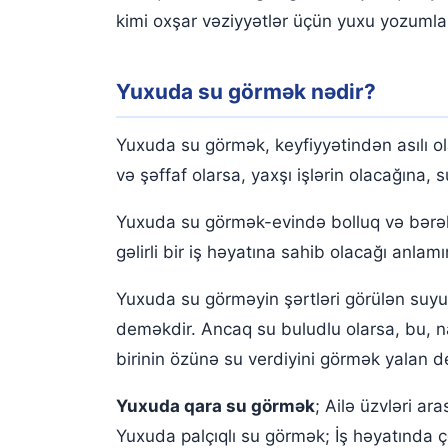
Yuxuda Bulaq Suyundan Dəstəmaz Aldığını Gö
kimi oxşar vəziyyətlər üçün yuxu yozumları
Yuxuda şəfalı su içmək
Yuxuda su görmək nədir?
Yuxuda su görmək, keyfiyyətindən asılı ol
və şəffaf olarsa, yaxşı işlərin olacağına, 
Yuxuda su görmək-evində bolluq və bərəkə
gəlirli bir iş həyatına sahib olacağı anlamı
Yuxuda su görməyin şərtləri görülən suyu
deməkdir. Ancaq su buludlu olarsa, bu, n
birinin özünə su verdiyini görmək yalan 
Yuxuda qara su görmək
; Ailə üzvləri a
Yuxuda palçıqlı su görmək; İş həyatında ç