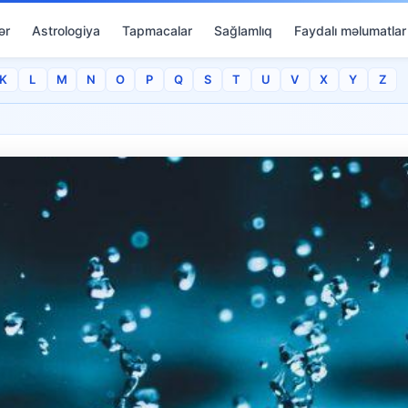
ər
Astrologiya
Tapmacalar
Sağlamlıq
Faydalı məlumatlar
K
L
M
N
O
P
Q
S
T
U
V
X
Y
Z