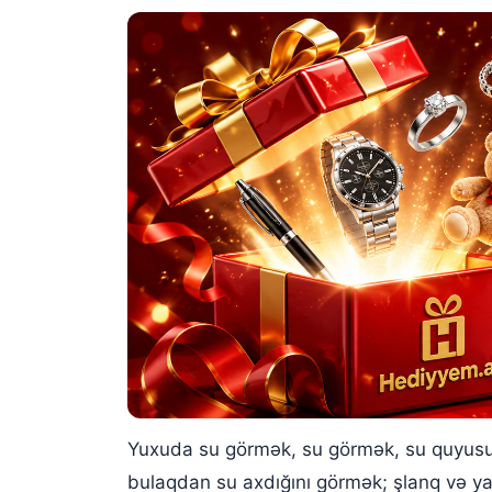
Yuxuda su kanalı görmək
Yuxuda su hortumu görmək
Yuxuda suya girmək
Yuxuda su favvarəsi görmək
Yuxuda krandan su axdığını görmək
Yuxuda şlanqdan su axdığını görmək
Yuxuda su borusu görmək
Yuxuda su bidonu görmək
Yuxuda bulaq suyu görmək
Yuxuda Çirkli Bulaq Suyu Görmək
Yuxuda su görmək, su görmək, su quyusu 
Yuxuda Dağdan Çıxan Bulaq Suyu Görmək
bulaqdan su axdığını görmək; şlanq və ya