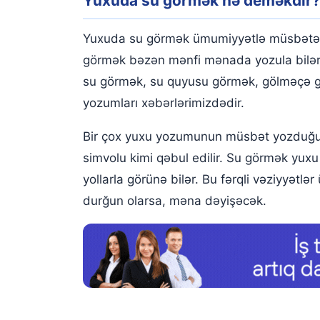
Yuxuda su görmək nə deməkdir
Yuxuda su görmək nədir?
Yuxuda su içdiyini görmək
Yuxuda su görmək ümumiyyətlə müsbətə yo
Yuxuda su verdiğini görmək
görmək bəzən mənfi mənada yozula bilər. 
su görmək, su quyusu görmək, gölməçə gö
Yuxuda Ölüyə Su Vermək
yozumları xəbərlərimizdədir.
Yuxuda Birinin Su Verdiyini Görmək
Bir çox yuxu yozumunun müsbət yozduğu su
Yuxuda su quyusu görmək
simvolu kimi qəbul edilir. Su görmək yux
Yuxuda Quyudan Su Çəkmək
yollarla görünə bilər. Bu fərqli vəziyyətlə
durğun olarsa, məna dəyişəcək.
Yuxuda quru quyu görmək
Yuxuda Quyu Daşmasını Görmək
Yuxuda gölməçə görmək
Yuxuda palçıqlı gölməçə görmək
Yuxuda sel görmək