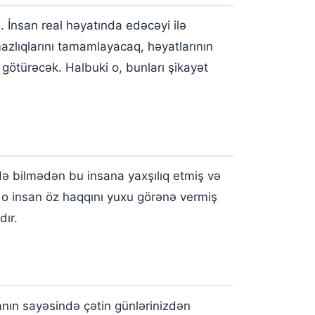
 İnsan real həyatında edəcəyi ilə
mazlıqlarını tamamlayacaq, həyatlarının
 götürəcək. Halbuki o, bunları şikayət
 də bilmədən bu insana yaxşılıq etmiş və
o insan öz haqqını yuxu görənə vermiş
dır.
sanın sayəsində çətin günlərinizdən