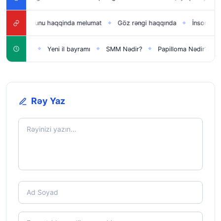
Zefer gunu haqqinda melumat
Göz rəngi haqqında
İnsomnia Ned
◆
◆
qlar üçün
Yeni il bayramı
SMM Nədir?
Papilloma Nədir?
Ka
◆
◆
◆
◆
Rəy Yaz