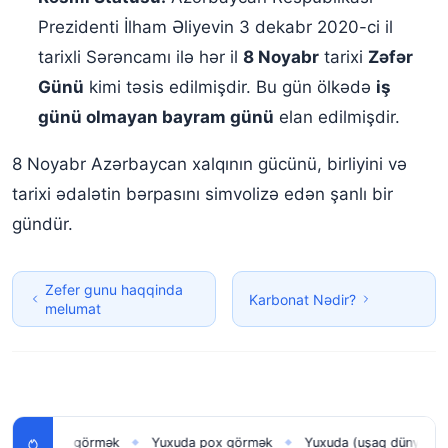
Prezidenti İlham Əliyevin 3 dekabr 2020-ci il
tarixli Sərəncamı ilə hər il
8 Noyabr
tarixi
Zəfər
Günü
kimi təsis edilmişdir. Bu gün ölkədə
iş
günü olmayan bayram günü
elan edilmişdir.
8 Noyabr Azərbaycan xalqının gücünü, birliyini və
tarixi ədalətin bərpasını simvolizə edən şanlı bir
gündür.
Zefer gunu haqqinda
Karbonat Nədir?
melumat
an uşağı görmək
Yuxuda pox görmək
Yuxuda (uşaq dünyaya gət
◆
◆