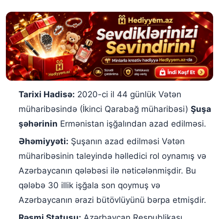
Tarixi Hadisə:
2020-ci il 44 günlük Vətən
müharibəsində (İkinci Qarabağ müharibəsi)
Şuşa
şəhərinin
Ermənistan işğalından azad edilməsi.
Əhəmiyyəti:
Şuşanın azad edilməsi Vətən
müharibəsinin taleyində həlledici rol oynamış və
Azərbaycanın qələbəsi ilə nəticələnmişdir. Bu
qələbə 30 illik işğala son qoymuş və
Azərbaycanın ərazi bütövlüyünü bərpa etmişdir.
Rəsmi Statusu:
Azərbaycan Respublikası