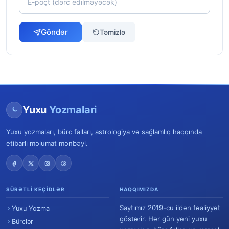
Göndər
Təmizlə
Yuxu
Yozmalari
Yuxu yozmaları, bürc falları, astrologiya və sağlamlıq haqqında
etibarlı məlumat mənbəyi.
SÜRƏTLI KEÇIDLƏR
HAQQIMIZDA
Saytımız 2019-cu ildən fəaliyyət
Yuxu Yozma
göstərir. Hər gün yeni yuxu
Bürclər