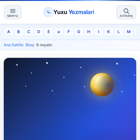
Yuxu
Yozmalari
MENYU
AXTARIŞ
A
B
C
D
E
ə
F
G
H
I
K
L
M
Ana Səhifə
Bloq
8 noyabr​