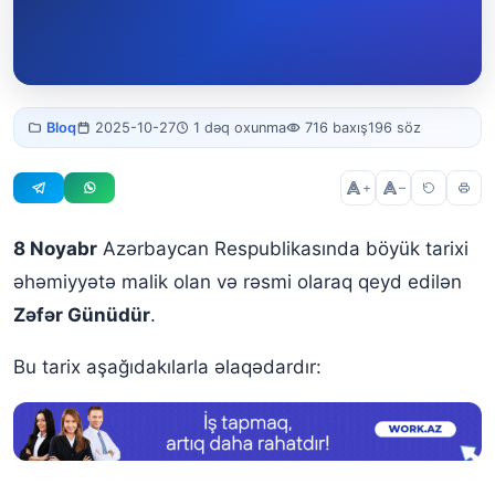
8
Bloq
2025-10-27
1 dəq oxunma
716 baxış
196 söz
noyabr​
+
–
8 Noyabr
Azərbaycan Respublikasında böyük tarixi
əhəmiyyətə malik olan və rəsmi olaraq qeyd edilən
Zəfər Günüdür
.
Bu tarix aşağıdakılarla əlaqədardır: