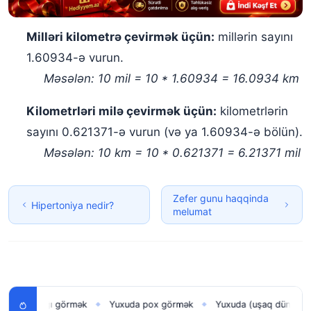
Milləri kilometrə çevirmək üçün:
millərin sayını
1.60934-ə vurun.
Məsələn: 10 mil = 10 * 1.60934 = 16.0934 km
Kilometrləri milə çevirmək üçün:
kilometrlərin
sayını 0.621371-ə vurun (və ya 1.60934-ə bölün).
Məsələn: 10 km = 10 * 0.621371 = 6.21371 mil
Zefer gunu haqqinda
Hipertoniya nedir?
melumat
ğlan uşağı görmək
Yuxuda pox görmək
Yuxuda (uşaq dünyaya g
◆
◆