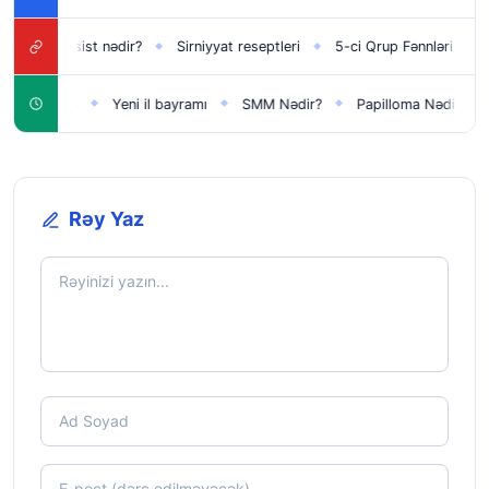
Narsist nədir?
Sirniyyat reseptleri
5-ci Qrup Fənnləri
Du
◆
◆
◆
◆
şaqlar üçün
Yeni il bayramı
SMM Nədir?
Papilloma Nədir?
◆
◆
◆
◆
Rəy Yaz