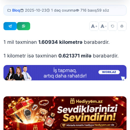
Miles to
Bloq
2025-10-23
1 dəq oxunma
716 baxış
59 söz
Km
+
–
1 mil təxminən
1.60934 kilometrə
bərabərdir.
1 kilometr isə təxminən
0.621371 milə
bərabərdir.