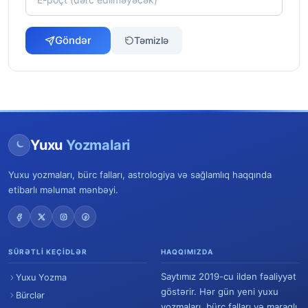
Göndər
Təmizlə
Yuxu
Yozmalari
Yuxu yozmaları, bürc falları, astrologiya və sağlamlıq haqqında
etibarlı məlumat mənbəyi.
SÜRƏTLI KEÇIDLƏR
HAQQIMIZDA
Saytımız 2019-cu ildən fəaliyyət
Yuxu Yozma
göstərir. Hər gün yeni yuxu
Bürclər
yozmaları, bürc falları və maraqlı