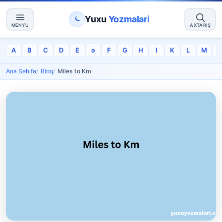
Yuxu
Yozmalari
MENYU
AXTARIŞ
A
B
C
D
E
ə
F
G
H
I
K
L
M
Ana Səhifə
Bloq
Miles to Km