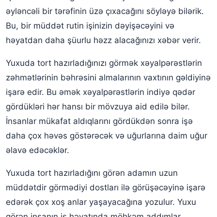
əyləncəli bir tərəfinin üzə çıxacağını söyləyə bilərik.
Bu, bir müddət rutin işinizin dəyişəcəyini və
həyatdan daha şüurlu həzz alacağınızı xəbər verir.
Yuxuda tort hazırladığınızı görmək xəyalpərəstlərin
zəhmətlərinin bəhrəsini almalarının vaxtının gəldiyinə
işarə edir. Bu əmək xəyalpərəstlərin indiyə qədər
gördükləri hər hansı bir mövzuya aid edilə bilər.
İnsanlar mükafat aldıqlarını gördükdən sonra işə
daha çox həvəs göstərəcək və uğurlarına daim uğur
əlavə edəcəklər.
Yuxuda tort hazırladığını görən adamın uzun
müddətdir görmədiyi dostları ilə görüşəcəyinə işarə
edərək çox xoş anlar yaşayacağına yozulur. Yuxu
görən insanın iş həyatında möhkəm addımlar