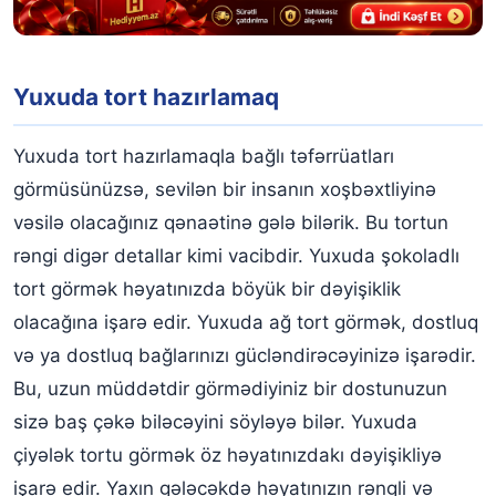
Yuxuda tort hazırlamaq
Yuxuda tort hazırlamaqla bağlı təfərrüatları
görmüsünüzsə, sevilən bir insanın xoşbəxtliyinə
vəsilə olacağınız qənaətinə gələ bilərik. Bu tortun
rəngi digər detallar kimi vacibdir. Yuxuda şokoladlı
tort görmək həyatınızda böyük bir dəyişiklik
olacağına işarə edir. Yuxuda ağ tort görmək, dostluq
və ya dostluq bağlarınızı gücləndirəcəyinizə işarədir.
Bu, uzun müddətdir görmədiyiniz bir dostunuzun
sizə baş çəkə biləcəyini söyləyə bilər. Yuxuda
çiyələk tortu görmək öz həyatınızdakı dəyişikliyə
işarə edir. Yaxın gələcəkdə həyatınızın rəngli və