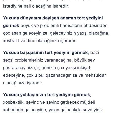
istədiyinə nail olacağına işarədir.
Yuxuda dünyasını dəyişən adamın tort yediyini
görmək
böyük və problemli hadisələrin öhdəsindən
çox asan gələcəyinizə, gələcəyinizin yaxşı olacağına,
xoşbəxt və dinc olacağınıza işarədir.
Yuxuda başqasının tort yediyini görmək
, bəzi
şəxsi problemləriniz yaranacağına, böyük səy
göstərəcəyinizə, işlərinizin çox yaxşı inkişaf
edəcəyinə, çoxlu pul qazanacağınıza və məhsuldar
olacağınıza işarədir.
Yuxuda yoldaşınızın tort yediyini görmək
,
xoşbəxtlik, sevinc və sevinc gətirəcək müjdəli
xəbərlərin gələcəyinə, yaxın gələcəkdə sevdiyiniz