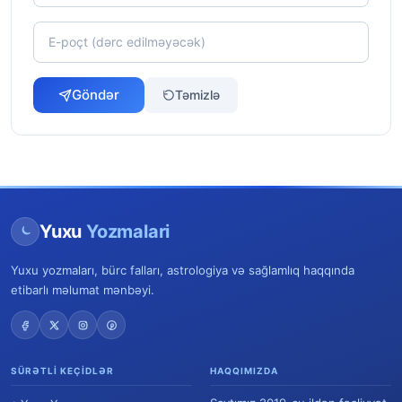
Göndər
Təmizlə
Yuxu
Yozmalari
Yuxu yozmaları, bürc falları, astrologiya və sağlamlıq haqqında
etibarlı məlumat mənbəyi.
SÜRƏTLI KEÇIDLƏR
HAQQIMIZDA