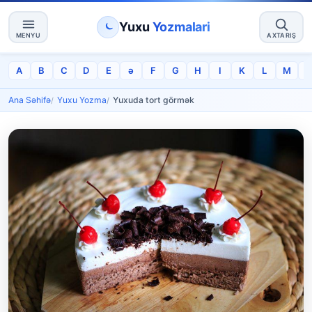
Yuxu
Yozmalari
MENYU
AXTARIŞ
A
B
C
D
E
ə
F
G
H
I
K
L
M
Ana Səhifə
Yuxu Yozma
Yuxuda tort görmək