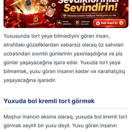
Yuxusunda tort yeyə bilmədiyini görən insan,
ətrafdakı gözəlliklərdən xəbərsiz olaraq öz səhvləri
ucbatından sıxıntılı günlərinin yaxınlaşdığına və pis
günlər yaşayacağına işarə edər. Yuxuda tort yeyə
bilməmək, yuxu görən insanın kədər və narahatçılıq
yaşayacağına işarədir.
Yuxuda bol kremli tort görmək
Məşhur inancın əksinə olaraq, yuxuda bol kremli tort
görmək xeyirli bir yuxu deyil. Yuxu görən insanın