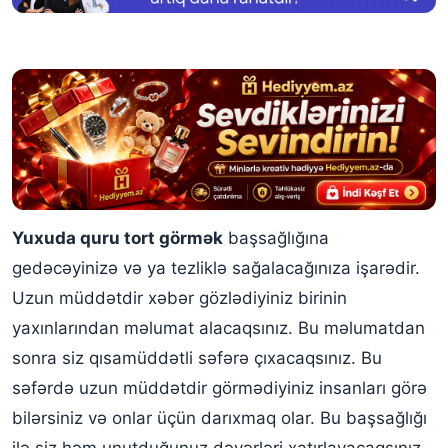
Yuxuda quru tort görmək
başsağlığına
gedəcəyinizə və ya tezliklə sağalacağınıza işarədir.
Uzun müddətdir xəbər gözlədiyiniz birinin
yaxınlarından məlumat alacaqsınız. Bu məlumatdan
sonra siz qısamüddətli səfərə çıxacaqsınız. Bu
səfərdə uzun müddətdir görmədiyiniz insanları görə
bilərsiniz və onlar üçün darıxmaq olar. Bu başsağlığı
ilə siz həm unutduğunuz dəyərləri xatırlayacaqsınız,