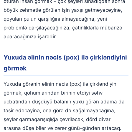
oturan insan görmək – çox şeyləri sınadıqdan sonra
böyük zəhmətlə görülən işin yaxşı getməyəcəyinə,
qoyulan pulun qarşılığını almayacağına, yeni
problemlə qarşılaşacağınıza, çətinliklərlə mübarizə
aparacağınıza işarədir.
Yuxuda əlinin nəcis (pox) ilə çirkləndiyini
görmək
Yuxuda görənin əlinin nəcis (pox) ilə çirkləndiyini
görmək, qohumlarından birinin etdiyi səhv
ucbatından düşdüyü bəlanın yuxu görən adama da
təsir edəcəyinə, ona görə də sağalmayacağına,
şeylər qarmaqarışıqlığa çevriləcək, dörd divar
arasına düşə bilər və zərər günü-gündən artacaq.