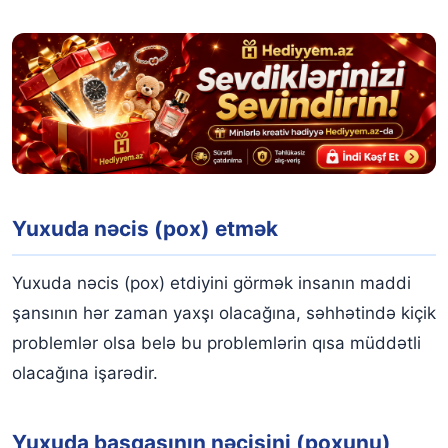
Yuxuda nəcis (pox) etmək
Yuxuda nəcis (pox) etdiyini görmək insanın maddi
şansının hər zaman yaxşı olacağına, səhhətində kiçik
problemlər olsa belə bu problemlərin qısa müddətli
olacağına işarədir.
Yuxuda başqasının nəcisini (poxunu)