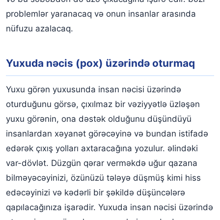
problemlər yaranacaq və onun insanlar arasında
nüfuzu azalacaq.
Yuxuda nəcis (pox) üzərində oturmaq
Yuxu görən yuxusunda insan nəcisi üzərində
oturduğunu görsə, çıxılmaz bir vəziyyətlə üzləşən
yuxu görənin, ona dəstək olduğunu düşündüyü
insanlardan xəyanət görəcəyinə və bundan istifadə
edərək çıxış yolları axtaracağına yozulur. əlindəki
var-dövlət. Düzgün qərar verməkdə uğur qazana
bilməyəcəyinizi, özünüzü tələyə düşmüş kimi hiss
edəcəyinizi və kədərli bir şəkildə düşüncələrə
qapılacağınıza işarədir. Yuxuda insan nəcisi üzərində