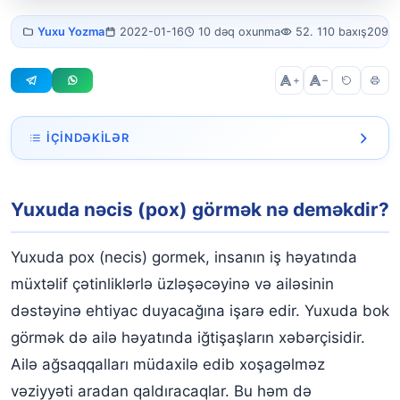
Yuxuda pox
Yuxu Yozma
2022-01-16
10 dəq oxunma
52. 110 baxış
2094 
görmək
+
–
İÇINDƏKILƏR
Yuxuda nəcis (pox) görmək nə deməkdir?
Yuxuda nəcis (pox) görmək nə deməkdir?
Yuxuda nəcis (pox) yemək
Yuxuda nəcis (pox) yeyən birini görmək
Yuxuda pox (necis) gormek, insanın iş həyatında
Yuxuda nəcis (pox) qusmaq
müxtəlif çətinliklərlə üzləşəcəyinə və ailəsinin
dəstəyinə ehtiyac duyacağına işarə edir. Yuxuda bok
Yuxuda nəcisə (poxa) batmaq
görmək də ailə həyatında iğtişaşların xəbərçisidir.
Yuxuda nəcis (pox) etmək
Ailə ağsaqqalları müdaxilə edib xoşagəlməz
Yuxuda başqasının nəcisini (poxunu) yediyini görmək
vəziyyəti aradan qaldıracaqlar. Bu həm də