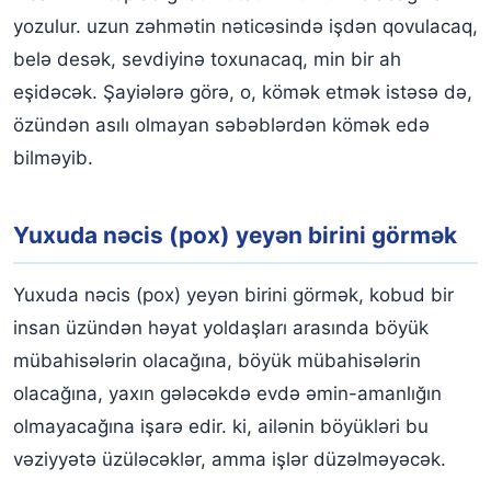
yozulur. uzun zəhmətin nəticəsində işdən qovulacaq,
belə desək, sevdiyinə toxunacaq, min bir ah
eşidəcək. Şayiələrə görə, o, kömək etmək istəsə də,
özündən asılı olmayan səbəblərdən kömək edə
bilməyib.
Yuxuda nəcis (pox) yeyən birini görmək
Yuxuda nəcis (pox) yeyən birini görmək, kobud bir
insan üzündən həyat yoldaşları arasında böyük
mübahisələrin olacağına, böyük mübahisələrin
olacağına, yaxın gələcəkdə evdə əmin-amanlığın
olmayacağına işarə edir. ki, ailənin böyükləri bu
vəziyyətə üzüləcəklər, amma işlər düzəlməyəcək.