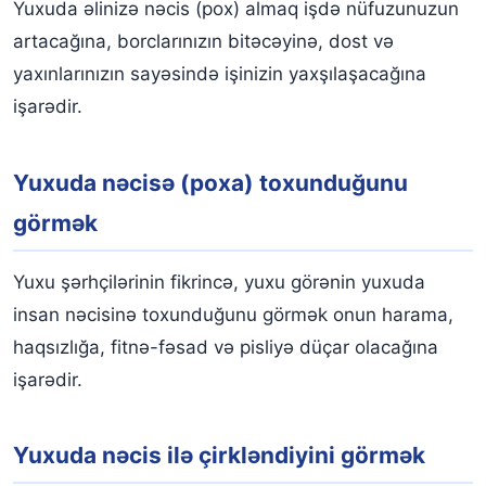
Yuxuda əlinizə nəcis (pox) almaq işdə nüfuzunuzun
artacağına, borclarınızın bitəcəyinə, dost və
yaxınlarınızın sayəsində işinizin yaxşılaşacağına
işarədir.
Yuxuda nəcisə (poxa) toxunduğunu
görmək
Yuxu şərhçilərinin fikrincə, yuxu görənin yuxuda
insan nəcisinə toxunduğunu görmək onun harama,
haqsızlığa, fitnə-fəsad və pisliyə düçar olacağına
işarədir.
Yuxuda nəcis ilə çirkləndiyini görmək