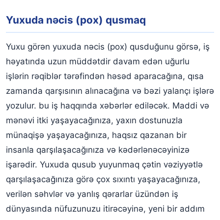
Yuxuda nəcis (pox) qusmaq
Yuxu görən yuxuda nəcis (pox) qusduğunu görsə, iş
həyatında uzun müddətdir davam edən uğurlu
işlərin rəqiblər tərəfindən həsəd aparacağına, qısa
zamanda qarşısının alınacağına və bəzi yalançı işlərə
yozulur. bu iş haqqında xəbərlər ediləcək. Maddi və
mənəvi itki yaşayacağınıza, yaxın dostunuzla
münaqişə yaşayacağınıza, haqsız qazanan bir
insanla qarşılaşacağınıza və kədərlənəcəyinizə
işarədir. Yuxuda qusub yuyunmaq çətin vəziyyətlə
qarşılaşacağınıza görə çox sıxıntı yaşayacağınıza,
verilən səhvlər və yanlış qərarlar üzündən iş
dünyasında nüfuzunuzu itirəcəyinə, yeni bir addım