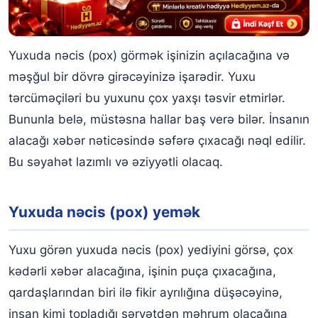
Yuxuda uşaq nəcisi görmək
Yuxuda nəcis (pox) görmək işinizin açılacağına və
məşğul bir dövrə girəcəyinizə işarədir. Yuxu
tərcüməçiləri bu yuxunu çox yaxşı təsvir etmirlər.
Bununla belə, müstəsna hallar baş verə bilər. İnsanın
alacağı xəbər nəticəsində səfərə çıxacağı nəql edilir.
Bu səyahət lazımlı və əziyyətli olacaq.
Yuxuda nəcis (pox) yemək
Yuxu görən yuxuda nəcis (pox) yediyini görsə, çox
kədərli xəbər alacağına, işinin puça çıxacağına,
qardaşlarından biri ilə fikir ayrılığına düşəcəyinə,
insan kimi topladığı sərvətdən məhrum olacağına