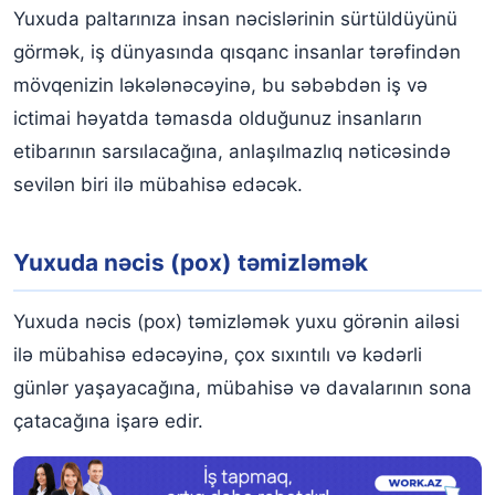
Yuxuda paltarınıza insan nəcislərinin sürtüldüyünü
görmək, iş dünyasında qısqanc insanlar tərəfindən
mövqenizin ləkələnəcəyinə, bu səbəbdən iş və
ictimai həyatda təmasda olduğunuz insanların
etibarının sarsılacağına, anlaşılmazlıq nəticəsində
sevilən biri ilə mübahisə edəcək.
Yuxuda nəcis (pox) təmizləmək
Yuxuda nəcis (pox) təmizləmək yuxu görənin ailəsi
ilə mübahisə edəcəyinə, çox sıxıntılı və kədərli
günlər yaşayacağına, mübahisə və davalarının sona
çatacağına işarə edir.