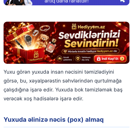
Yuxu görən yuxuda insan nəcisini təmizlədiyini
görsə, bu, xəyalpərəstin səhvlərindən qurtulmağa
çalışdığına işarə edir. Yuxuda bok təmizləmək baş
verəcək xoş hadisələrə işarə edir.
Yuxuda əlinizə nəcis (pox) almaq