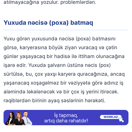
atılmayacağına yozulur. problemlərdən.
Yuxuda nəcisə (poxa) batmaq
Yuxu görən yuxusunda nəcisə (poxa) batmasını
görsə, karyerasına böyük ziyan vuracaq və çətin
günlər yaşayacaq bir hadisə ilə ittiham olunacağına
işarə edir. Yuxuda şalvarın üstünə nəcis (pox)
sürtülsə, bu, çox yaxşı karyera quracağınıza, ancaq
yaşanacaq xoşagəlməz bir vəziyyətə görə adınız iş
aləmində ləkələnəcək və bir çox iş yerini itirəcək.
rəqiblərdən birinin ayaq səslərinin hərəkəti.