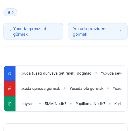
p
Yuxuda qırmızı ət
Yuxuda prezident
görmək
görmək
Yuxuda (uşaq dünyaya gətirmək) doğmaq
Yuxuda sevdiyini görmək
◆
Yuxuda qarışqa görmək
Yuxuda ölü görmək
Yuxuda yagis yagm
◆
◆
ni il bayramı
SMM Nədir?
Papilloma Nədir?
Karbonat Nədir?
◆
◆
◆