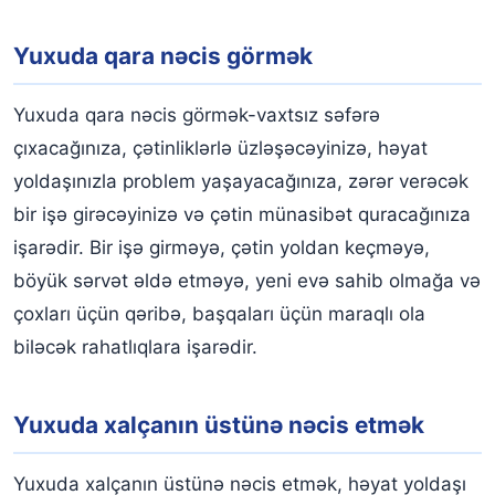
Yuxuda qara nəcis görmək
Yuxuda qara nəcis görmək-vaxtsız səfərə
çıxacağınıza, çətinliklərlə üzləşəcəyinizə, həyat
yoldaşınızla problem yaşayacağınıza, zərər verəcək
bir işə girəcəyinizə və çətin münasibət quracağınıza
işarədir. Bir işə girməyə, çətin yoldan keçməyə,
böyük sərvət əldə etməyə, yeni evə sahib olmağa və
çoxları üçün qəribə, başqaları üçün maraqlı ola
biləcək rahatlıqlara işarədir.
Yuxuda xalçanın üstünə nəcis etmək
Yuxuda xalçanın üstünə nəcis etmək, həyat yoldaşı