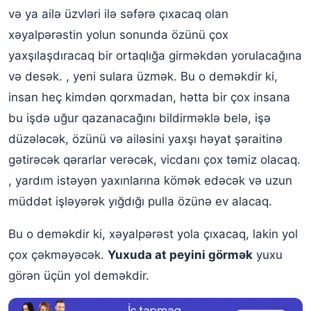
və ya ailə üzvləri ilə səfərə çıxacaq olan
xəyalpərəstin yolun sonunda özünü çox
yaxşılaşdıracaq bir ortaqlığa girməkdən yorulacağına
və desək. , yeni sulara üzmək. Bu o deməkdir ki,
insan heç kimdən qorxmadan, hətta bir çox insana
bu işdə uğur qazanacağını bildirməklə belə, işə
düzələcək, özünü və ailəsini yaxşı həyat şəraitinə
gətirəcək qərarlar verəcək, vicdanı çox təmiz olacaq.
, yardım istəyən yaxınlarına kömək edəcək və uzun
müddət işləyərək yığdığı pulla özünə ev alacaq.
Bu o deməkdir ki, xəyalpərəst yola çıxacaq, lakin yol
çox çəkməyəcək.
Yuxuda at peyini görmək
yuxu
görən üçün yol deməkdir.