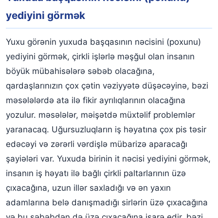
yediyini görmək
Yuxu görənin yuxuda başqasının nəcisini (poxunu)
yediyini görmək, çirkli işlərlə məşğul olan insanın
böyük mübahisələrə səbəb olacağına,
qardaşlarınızın çox çətin vəziyyətə düşəcəyinə, bəzi
məsələlərdə ata ilə fikir ayrılıqlarının olacağına
yozulur. məsələlər, məişətdə müxtəlif problemlər
yaranacaq. Uğursuzluqların iş həyatına çox pis təsir
edəcəyi və zərərli vərdişlə mübarizə aparacağı
şayiələri var. Yuxuda birinin it nəcisi yediyini görmək,
insanın iş həyatı ilə bağlı çirkli paltarlarının üzə
çıxacağına, uzun illər saxladığı və ən yaxın
adamlarına belə danışmadığı sirlərin üzə çıxacağına
və bu səbəbdən də üzə çıxacağına işarə edir. bəzi