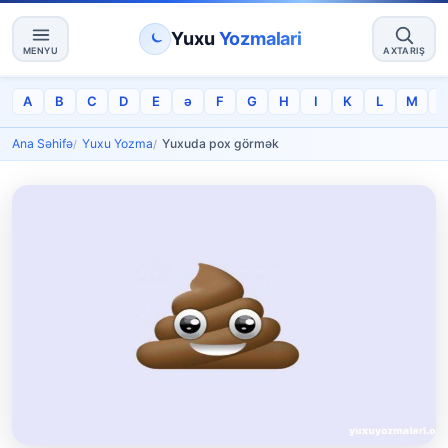
Yuxu
Yozmalari
MENYU
AXTARIŞ
A
B
C
D
E
ə
F
G
H
I
K
L
M
Ana Səhifə
Yuxu Yozma
Yuxuda pox görmək