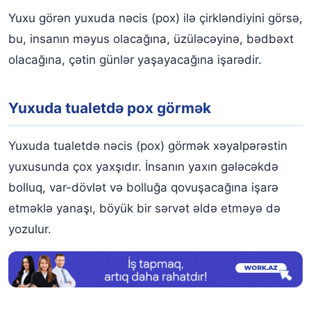
Yuxu görən yuxuda nəcis (pox) ilə çirkləndiyini görsə,
bu, insanın məyus olacağına, üzüləcəyinə, bədbəxt
olacağına, çətin günlər yaşayacağına işarədir.
Yuxuda tualetdə pox görmək
Yuxuda tualetdə nəcis (pox) görmək xəyalpərəstin
yuxusunda çox yaxşıdır. İnsanın yaxın gələcəkdə
bolluq, var-dövlət və bolluğa qovuşacağına işarə
etməklə yanaşı, böyük bir sərvət əldə etməyə də
yozulur.