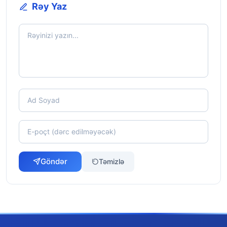
Rəy Yaz
Göndər
Təmizlə