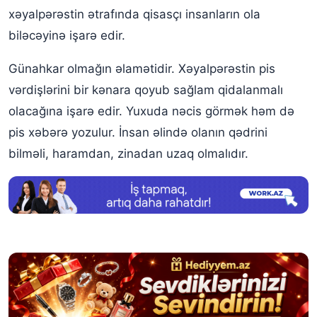
xəyalpərəstin ətrafında qisasçı insanların ola
Yuxuda nəcis (pox) üzərində oturmaq
biləcəyinə işarə edir.
Yuxuda əlinin nəcis (pox) ilə çirkləndiyini görmək
Günahkar olmağın əlamətidir. Xəyalpərəstin pis
Yuxuda nəcis (pox) təmizləmək
vərdişlərini bir kənara qoyub sağlam qidalanmalı
Yuxuda əlinizə nəcis (pox) almaq
olacağına işarə edir. Yuxuda nəcis görmək həm də
Yuxuda nəcisə (poxa) toxunduğunu görmək
pis xəbərə yozulur. İnsan əlində olanın qədrini
bilməli, haramdan, zinadan uzaq olmalıdır.
Yuxuda nəcis ilə çirkləndiyini görmək
Yuxuda tualetdə pox görmək
Yuxuda nəcis (pox) yığdığını görmək
Yuxuda nəcis (pox) silmək
Yuxuda qara nəcis görmək
Yuxuda xalçanın üstünə nəcis etmək