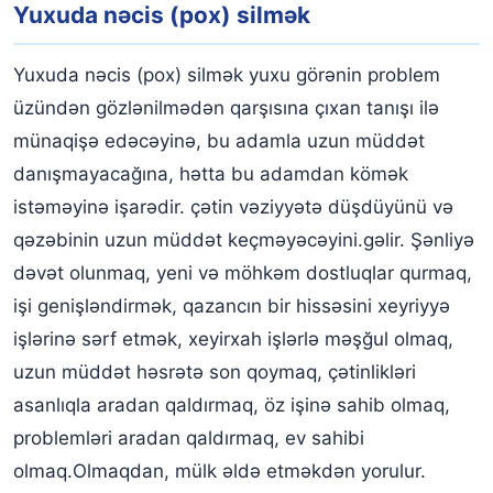
Yuxuda nəcis (pox) silmək
Yuxuda nəcis (pox) silmək yuxu görənin problem
üzündən gözlənilmədən qarşısına çıxan tanışı ilə
münaqişə edəcəyinə, bu adamla uzun müddət
danışmayacağına, hətta bu adamdan kömək
istəməyinə işarədir. çətin vəziyyətə düşdüyünü və
qəzəbinin uzun müddət keçməyəcəyini.gəlir. Şənliyə
dəvət olunmaq, yeni və möhkəm dostluqlar qurmaq,
işi genişləndirmək, qazancın bir hissəsini xeyriyyə
işlərinə sərf etmək, xeyirxah işlərlə məşğul olmaq,
uzun müddət həsrətə son qoymaq, çətinlikləri
asanlıqla aradan qaldırmaq, öz işinə sahib olmaq,
problemləri aradan qaldırmaq, ev sahibi
olmaq.Olmaqdan, mülk əldə etməkdən yorulur.