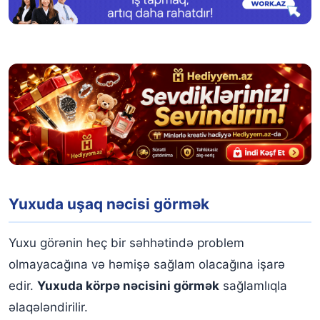
Yuxuda uşaq nəcisi görmək
Yuxu görənin heç bir səhhətində problem
olmayacağına və həmişə sağlam olacağına işarə
edir.
Yuxuda körpə nəcisini görmək
sağlamlıqla
əlaqələndirilir.