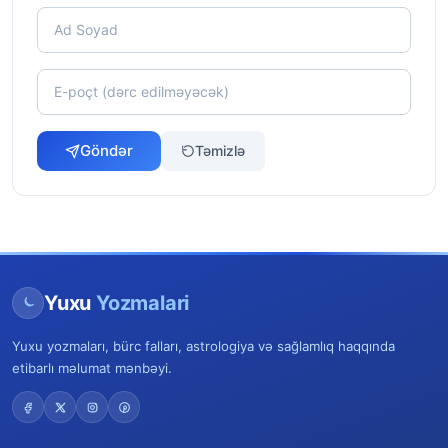
Göndər
Təmizlə
Yuxu
Yozmalari
Yuxu yozmaları, bürc falları, astrologiya və sağlamlıq haqqında
etibarlı məlumat mənbəyi.