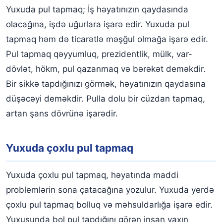
Yuxuda pul tapmaq; İş həyatınızın qaydasında
olacağına, işdə uğurlara işarə edir. Yuxuda pul
tapmaq həm də ticarətlə məşğul olmağa işarə edir.
Pul tapmaq qəyyumluq, prezidentlik, mülk, var-
dövlət, hökm, pul qazanmaq və bərəkət deməkdir.
Bir sikkə tapdığınızı görmək, həyatınızın qaydasına
düşəcəyi deməkdir. Pulla dolu bir cüzdan tapmaq,
artan şans dövrünə işarədir.
Yuxuda çoxlu pul tapmaq
Yuxuda çoxlu pul tapmaq, həyatında maddi
problemlərin sona çatacağına yozulur. Yuxuda yerdə
çoxlu pul tapmaq bolluq və məhsuldarlığa işarə edir.
Yuxusunda bol pul tapdığını görən insan yaxın