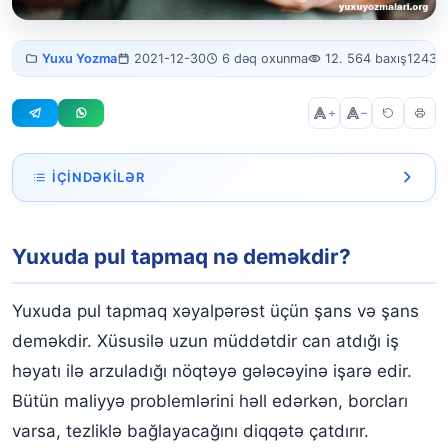
Yuxuda pul
Yuxu Yozma
2021-12-30
6 dəq oxunma
12. 564 baxış
1243 
tapmaq
+
–
İÇINDƏKILƏR
Yuxuda pul tapmaq nə deməkdir?
Yuxuda pul tapmaq nə deməkdir?
Yuxuda çoxlu pul tapmaq
Yuxuda yerdən pul yığmaq
Yuxuda pul tapmaq xəyalpərəst üçün şans və şans
Yuxuda kağız pul tapmaq və saymaq
deməkdir. Xüsusilə uzun müddətdir can atdığı iş
həyatı ilə arzuladığı nöqtəyə gələcəyinə işarə edir.
Yuxuda kağız pul tapmaq
Bütün maliyyə problemlərini həll edərkən, borcları
Yuxuda sikkələr (qəpiklər) tapmaq
varsa, tezliklə bağlayacağını diqqətə çatdırır.