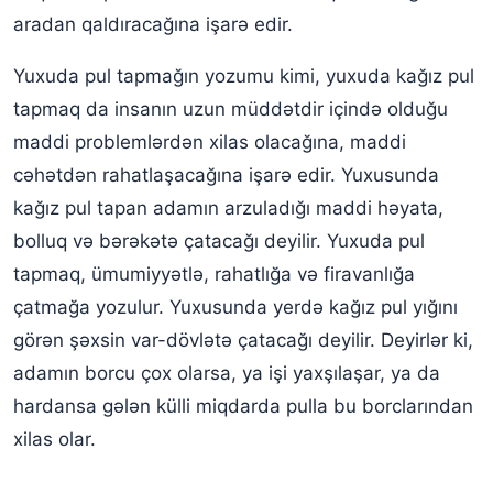
aradan qaldıracağına işarə edir.
Yuxuda pul tapmağın yozumu kimi, yuxuda kağız pul
tapmaq da insanın uzun müddətdir içində olduğu
maddi problemlərdən xilas olacağına, maddi
cəhətdən rahatlaşacağına işarə edir. Yuxusunda
kağız pul tapan adamın arzuladığı maddi həyata,
bolluq və bərəkətə çatacağı deyilir. Yuxuda pul
tapmaq, ümumiyyətlə, rahatlığa və firavanlığa
çatmağa yozulur. Yuxusunda yerdə kağız pul yığını
görən şəxsin var-dövlətə çatacağı deyilir. Deyirlər ki,
adamın borcu çox olarsa, ya işi yaxşılaşar, ya da
hardansa gələn külli miqdarda pulla bu borclarından
xilas olar.