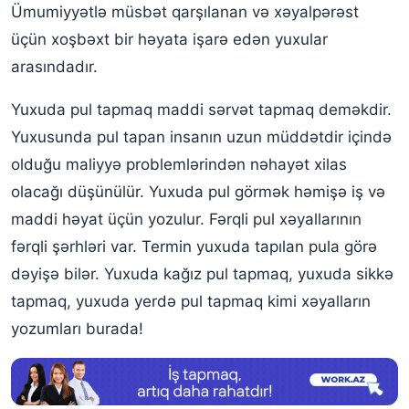
Pul yuxu yozmaları
Ümumiyyətlə müsbət qarşılanan və xəyalpərəst
üçün xoşbəxt bir həyata işarə edən yuxular
arasındadır.
Yuxuda pul tapmaq maddi sərvət tapmaq deməkdir.
Yuxusunda pul tapan insanın uzun müddətdir içində
olduğu maliyyə problemlərindən nəhayət xilas
olacağı düşünülür. Yuxuda pul görmək həmişə iş və
maddi həyat üçün yozulur. Fərqli pul xəyallarının
fərqli şərhləri var. Termin yuxuda tapılan pula görə
dəyişə bilər. Yuxuda kağız pul tapmaq, yuxuda sikkə
tapmaq, yuxuda yerdə pul tapmaq kimi xəyalların
yozumları burada!