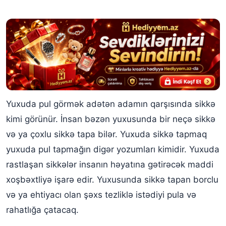
Yuxuda pul görmək adətən adamın qarşısında sikkə
kimi görünür. İnsan bəzən yuxusunda bir neçə sikkə
və ya çoxlu sikkə tapa bilər. Yuxuda sikkə tapmaq
yuxuda pul tapmağın digər yozumları kimidir. Yuxuda
rastlaşan sikkələr insanın həyatına gətirəcək maddi
xoşbəxtliyə işarə edir. Yuxusunda sikkə tapan borclu
və ya ehtiyacı olan şəxs tezliklə istədiyi pula və
rahatlığa çatacaq.