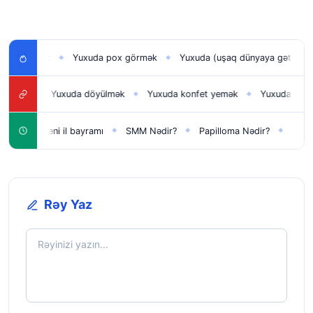
örmək
Yuxuda pox görmək
Yuxuda (uşaq dünyaya gətirmək) doğ
◆
◆
Yuxuda döyülmək
Yuxuda konfet yemək
Yuxuda alma görm
◆
◆
◆
Yeni il bayramı
SMM Nədir?
Papilloma Nədir?
Karbonat N
◆
◆
◆
◆
Rəy Yaz