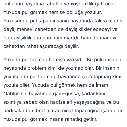
pul onun həyatına rahatlıq və xoşbəxtlik gətirəcək.
Yuxuda pul görmək həmişə bolluğa yozulur.
Yuxusunda pul tapan insanın həyatında təkcə maddi
deyil, mənəvi cəhətdən də dəyişikliklər edəcəyi və
bu dəyişikliklərin onu həm maddi, həm də mənəvi
cəhətdən rahatlaşdıracağı deyilir.
Yuxuda pul tapmaq həmişə yaxşıdır. Bu pulu insanın
həyatında problem kimi də yozmaq olar. Bir insanın
yuxusunda pul tapmaq, həyatında çarə tapmaq kimi
yozula bilər. Yuxuda pul görmək həm də İmam
Nəblusinin həyatında qəm-qüssə, kədər kimi
sıxıntıya səbəb olan hadisələri yaşayacağına və bu
hadisələrdən ibrət alaraq nicat tapacağına işarə edir.
Yuxuda pul görmək insana rahatlıq gətirir.