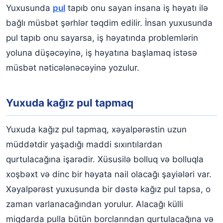
Yuxusunda
pul
tapıb onu sayan insana iş həyatı ilə
bağlı müsbət şərhlər təqdim edilir. İnsan yuxusunda
pul tapıb onu sayarsa, iş həyatında problemlərin
yoluna düşəcəyinə, iş həyatına başlamaq istəsə
müsbət nəticələnəcəyinə yozulur.
Yuxuda kağız pul tapmaq
Yuxuda kağız pul tapmaq, xəyalpərəstin uzun
müddətdir yaşadığı maddi sıxıntılardan
qurtulacağına işarədir. Xüsusilə bolluq və bolluqla
xoşbəxt və dinc bir həyata nail olacağı şayiələri var.
Xəyalpərəst yuxusunda bir dəstə kağız pul tapsa, o
zaman varlanacağından yorulur. Alacağı külli
miqdarda pulla bütün borclarından qurtulacağına və