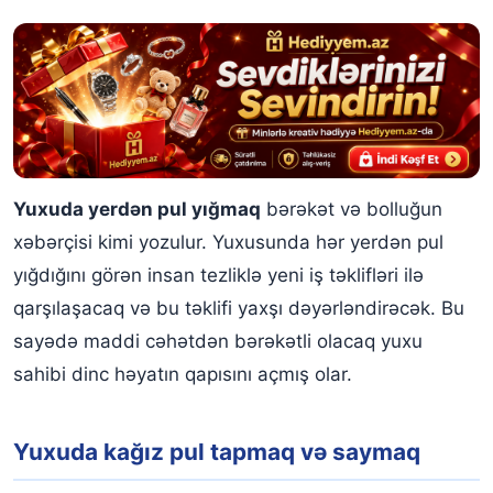
Yuxuda yerdən pul yığmaq
bərəkət və bolluğun
xəbərçisi kimi yozulur. Yuxusunda hər yerdən pul
yığdığını görən insan tezliklə yeni iş təklifləri ilə
qarşılaşacaq və bu təklifi yaxşı dəyərləndirəcək. Bu
sayədə maddi cəhətdən bərəkətli olacaq yuxu
sahibi dinc həyatın qapısını açmış olar.
Yuxuda kağız pul tapmaq və saymaq