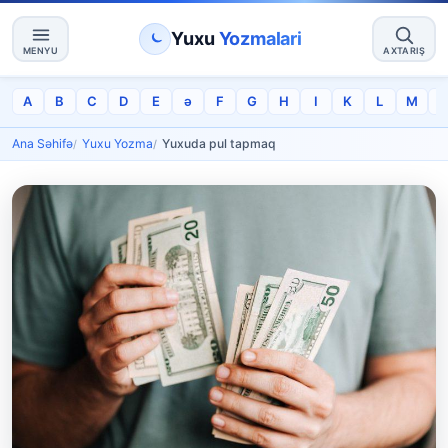
Yuxu
Yozmalari
MENYU
AXTARIŞ
A
B
C
D
E
ə
F
G
H
I
K
L
M
Ana Səhifə
Yuxu Yozma
Yuxuda pul tapmaq