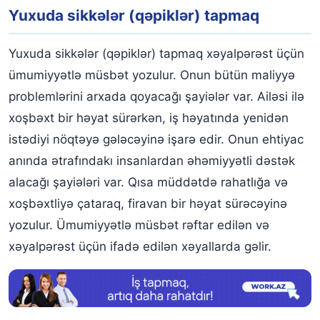
Yuxuda sikkələr (qəpiklər) tapmaq
Yuxuda sikkələr (qəpiklər) tapmaq xəyalpərəst üçün
ümumiyyətlə müsbət yozulur. Onun bütün maliyyə
problemlərini arxada qoyacağı şayiələr var. Ailəsi ilə
xoşbəxt bir həyat sürərkən, iş həyatında yenidən
istədiyi nöqtəyə gələcəyinə işarə edir. Onun ehtiyac
anında ətrafındakı insanlardan əhəmiyyətli dəstək
alacağı şayiələri var. Qısa müddətdə rahatlığa və
xoşbəxtliyə çataraq, firavan bir həyat sürəcəyinə
yozulur. Ümumiyyətlə müsbət rəftar edilən və
xəyalpərəst üçün ifadə edilən xəyallarda gəlir.