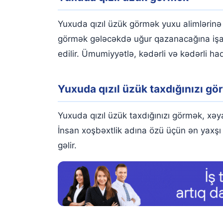
Yuxuda qızıl üzük görmək yuxu alimlərinə g
görmək gələcəkdə uğur qazanacağına işarəd
edilir. Ümumiyyətlə, kədərli və kədərli ha
Yuxuda qızıl üzük taxdığınızı g
Yuxuda qızıl üzük taxdığınızı görmək, xəy
İnsan xoşbəxtlik adına özü üçün ən yaxşı
gəlir.