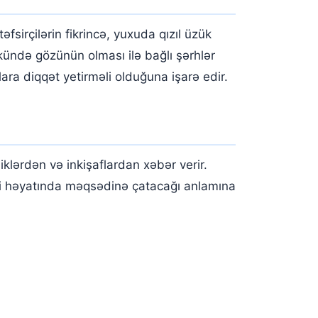
fsirçilərin fikrincə, yuxuda qızıl üzük
kündə gözünün olması ilə bağlı şərhlər
ara diqqət yetirməli olduğuna işarə edir.
klərdən və inkişaflardan xəbər verir.
xsi həyatında məqsədinə çatacağı anlamına