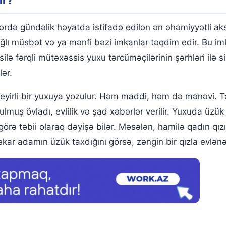
ir?
tlərdə gündəlik həyatda istifadə edilən ən əhəmiyyətli a
ağlı müsbət və ya mənfi bəzi imkanlar təqdim edir. Bu im
ilə fərqli mütəxəssis yuxu tərcüməçilərinin şərhləri ilə si
lər.
yirli bir yuxuya yozulur. Həm maddi, həm də mənəvi. Təf
ulmuş övladı, evlilik və şad xəbərlər verilir. Yuxuda üzü
örə təbii olaraq dəyişə bilər. Məsələn, hamilə qadın qızı
ekar adamın üzük taxdığını görsə, zəngin bir qızla evlənəc