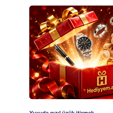
Yuxuda qızıl üzük itirmək