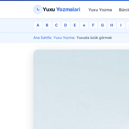
Yuxu
Yozmalari
Yuxu Yozma
Bürcl
A
B
C
D
E
ə
F
G
H
I
Ana Səhifə
Yuxu Yozma
Yuxuda üzük görmək