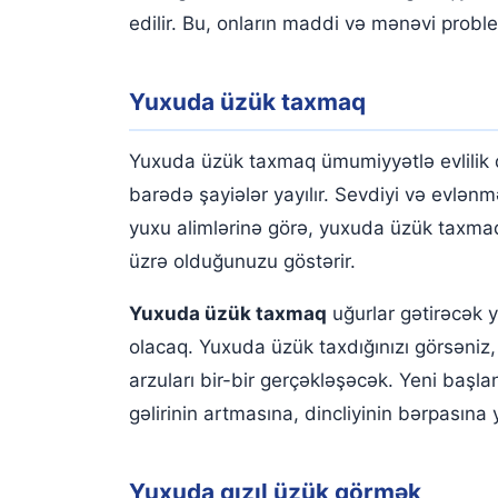
edilir. Bu, onların maddi və mənəvi problem
Yuxuda üzük taxmaq
Yuxuda üzük taxmaq ümumiyyətlə evlilik 
barədə şayiələr yayılır. Sevdiyi və evlənm
yuxu alimlərinə görə, yuxuda üzük taxmaq
üzrə olduğunuzu göstərir.
Yuxuda üzük taxmaq
uğurlar gətirəcək y
olacaq. Yuxuda üzük taxdığınızı görsəniz,
arzuları bir-bir gerçəkləşəcək. Yeni başl
gəlirinin artmasına, dincliyinin bərpasına
Yuxuda qızıl üzük görmək