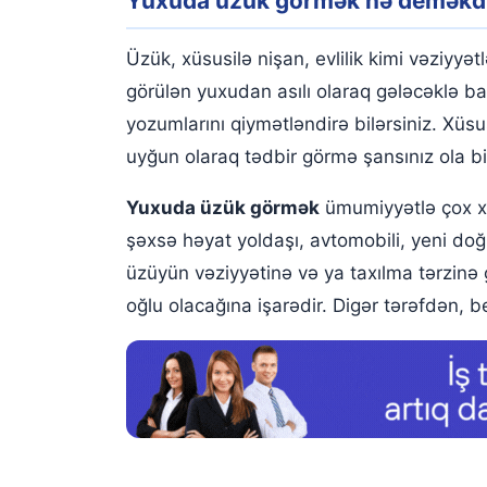
Yuxuda üzük görmək nə deməkd
Yuxuda üzük taxmaq
Yuxuda qızıl üzük görmək
Üzük, xüsusilə nişan, evlilik kimi vəziyyə
Yuxuda qızıl üzük taxdığınızı görmək
görülən yuxudan asılı olaraq gələcəklə b
yozumlarını qiymətləndirə bilərsiniz. Xüsus
Yuxuda qızıl üzük itirmək
uyğun olaraq tədbir görmə şansınız ola bi
Yuxuda qızıl üzük qırmaq
Yuxuda üzük görmək
ümumiyyətlə çox xe
Yuxuda gümüş üzük görmək
şəxsə həyat yoldaşı, avtomobili, yeni doğ
Yuxuda tək qaşlı üzük görmək
üzüyün vəziyyətinə və ya taxılma tərzinə g
oğlu olacağına işarədir. Digər tərəfdən, b
Yuxuda brilyant üzük görmək
Yuxuda brilyant üzük taxmaq
Yuxuda brilyant üzük çıxarmaq
Yuxuda brilyant daşlı üzük görmək
Yuxuda nikah üzüyü görmək