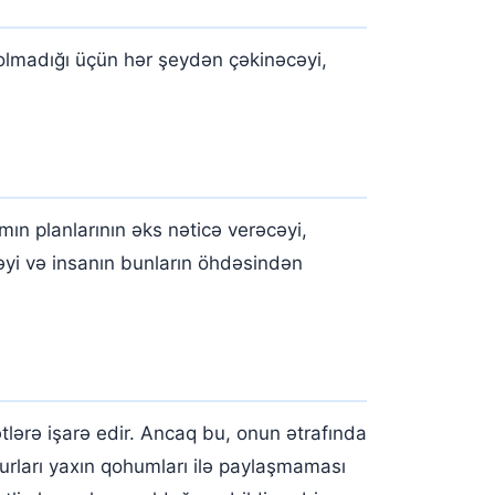
 olmadığı üçün hər şeydən çəkinəcəyi,
ın planlarının əks nəticə verəcəyi,
cəyi və insanın bunların öhdəsindən
ərə işarə edir. Ancaq bu, onun ətrafında
ğurları yaxın qohumları ilə paylaşmaması