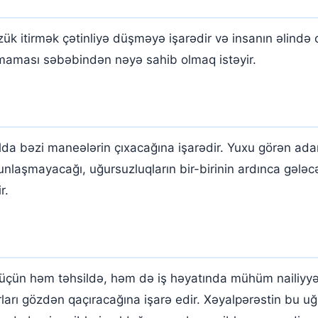
zük itirmək çətinliyə düşməyə işarədir və insanın əlində
lmaması səbəbindən nəyə sahib olmaq istəyir.
da bəzi maneələrin çıxacağına işarədir. Yuxu görən adam
yğunlaşmayacağı, uğursuzluqların bir-birinin ardınca gələ
r.
ün həm təhsildə, həm də iş həyatında mühüm nailiyyətl
rları gözdən qaçıracağına işarə edir. Xəyalpərəstin bu u