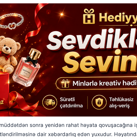
üddətdən sonra yenidən rahat həyata qovuşacağına işar
ləndirilməsinə dair xəbərdarlıq edən yuxudur. Həyatında 