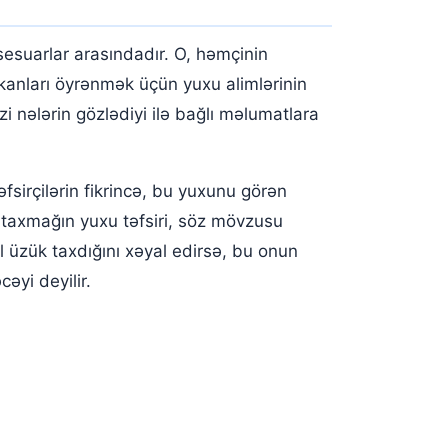
ksesuarlar arasındadır. O, həmçinin
kanları öyrənmək üçün yuxu alimlərinin
zi nələrin gözlədiyi ilə bağlı məlumatlara
sirçilərin fikrincə, bu yuxunu görən
k taxmağın yuxu təfsiri, söz mövzusu
l üzük taxdığını xəyal edirsə, bu onun
əyi deyilir.