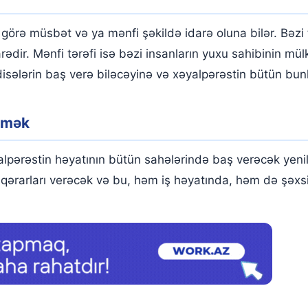
örə müsbət və ya mənfi şəkildə idarə oluna bilər. Bəzi tə
ir. Mənfi tərəfi isə bəzi insanların yuxu sahibinin mül
disələrin baş verə biləcəyinə və xəyalpərəstin bütün bunl
örmək
alpərəstin həyatının bütün sahələrində baş verəcək yenili
 qərarları verəcək və bu, həm iş həyatında, həm də şə