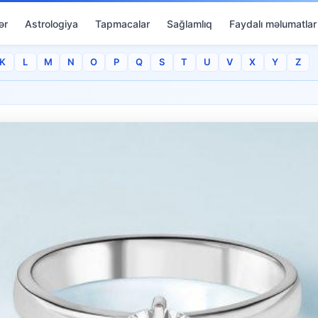
ər
Astrologiya
Tapmacalar
Sağlamlıq
Faydalı məlumatlar
K
L
M
N
O
P
Q
S
T
U
V
X
Y
Z