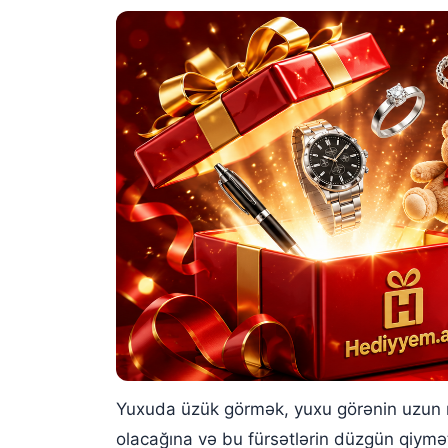
Yuxuda taxta üzük görmək
Yuxuda qırıq üzük görmək
Yuxuda yaşıl daşlı üzük görmək
Yuxuda yaşıl daşlı üzük taxmaq
Yuxuda yaşıl daşlı üzük vermək
Yuxuda birinin sizə üzük verməsi
Üzük yuxu yozmaları
Yuxuda üzük görmək, yuxu görənin uzun m
olacağına və bu fürsətlərin düzgün qiymət