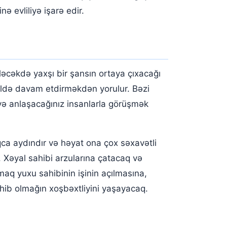
ə evliliyə işarə edir.
əcəkdə yaxşı bir şansın ortaya çıxacağı
əkildə davam etdirməkdən yorulur. Bəzi
və anlaşacağınız insanlarla görüşmək
uqca aydındır və həyat ona çox səxavətli
. Xəyal sahibi arzularına çatacaq və
maq yuxu sahibinin işinin açılmasına,
sahib olmağın xoşbəxtliyini yaşayacaq.