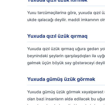
Yuxu tərcüməçilərinə görə, yuxuda qızıl ü
ukde qalacağı deyilir. maddi imkanının o
Yuxuda qızıl üzük qırmaq
Yuxuda qızıl üzük qırmaq uğura gedən yol
beynindəki şeylərin qarşılaşdıqları ilə u
gəlmək üçün böyük səy göstərəcəyi deyili
Yuxuda gümüş üzük görmək
Yuxuda gümüş üzük görmək xəyalpərəst üç
olan bəzi insanların əldə ediləcək bu uğu