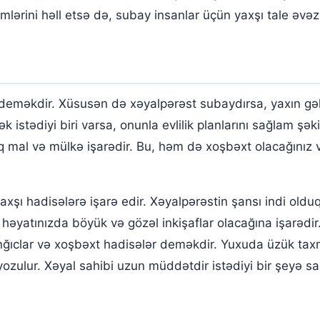
lərini həll etsə də, subay insanlar üçün yaxşı tale əvəzin
deməkdir. Xüsusən də xəyalpərəst subaydırsa, yaxın gəl
ək istədiyi biri varsa, onunla evlilik planlarını sağlam ş
 mal və mülkə işarədir. Bu, həm də xoşbəxt olacağınız 
axşı hadisələrə işarə edir. Xəyalpərəstin şansı indi old
 həyatınızda böyük və gözəl inkişaflar olacağına işarədir
anğıclar və xoşbəxt hadisələr deməkdir. Yuxuda üzük tax
 yozulur. Xəyal sahibi uzun müddətdir istədiyi bir şeyə 