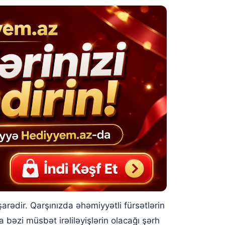
ədir. Qarşınızda əhəmiyyətli fürsətlərin
bəzi müsbət irəliləyişlərin olacağı şərh