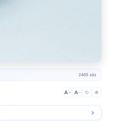
2405 söz
+
–