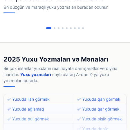
Ən düzgün və maraqlı yuxu yozmaları buradan oxunur.
Yuxuda cinsi əlaqədə
Yuxuda oğlan uşağı
olmaq
görmək
Yuxuda
2025 Yuxu Yozmaları və Mənaları
Bir çox insanlar yuxuların real həyata dair işarətlər verdiyinə
inanırlar.
Yuxu yozmaları
saytı olaraq A-dan Z-yə yuxu
yozmaları burada.
✅ Yuxuda ilan görmək
✅ Yuxuda qan görmək
✅ Yuxuda ağlamaq
✅ Yuxuda qar görmək
✅ Yuxuda pul görmək
✅ Yuxuda pişik görmək
✅ Yuxuda dəniz