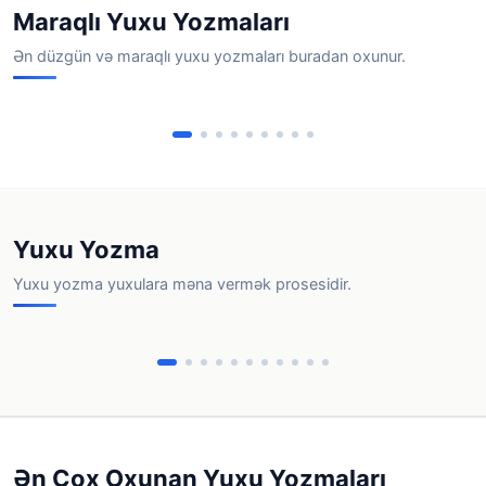
uşaq
Maraqlı Yuxu Yozmaları
Ən düzgün və maraqlı yuxu yozmaları buradan oxunur.
Yuxuda lotereyada pul
udmaq
Yuxuda at görmək
Yuxuda
Yuxu Yozma
Yuxu yozma yuxulara məna vermək prosesidir.
Yuxuda ginekoloq
Evli qa
gormek
Yuxuda qelyan cekmek
getmes
Ən Çox Oxunan Yuxu Yozmaları