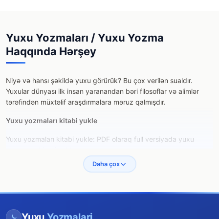
Yuxunun mənası necə tapılır?
Yuxu Yozmaları / Yuxu Yozma
Haqqında Hərşey
Niyə və hansı şəkildə yuxu görürük? Bu çox verilən sualdır.
Yuxular dünyası ilk insan yaranandan bəri filosoflar və alimlər
tərəfindən müxtəlif araşdırmalara məruz qalmışdır.
Yuxu yozmaları kitabi yukle
Yuxu yozmaları kitabi yukle: PDF olaraq full versiyada yuxu
yozmaları kitabi yukle.
Daha çox
Yuxu haqqında maraqlı faktlar
İnsanlar ömrünün təxminən üçdə birini yuxuda keçirir. Hər kəsin
yuxu zamanı gecə 3–6 dəfə yuxu gördüyü düşünülür. İnsanlar
yataqdan qalxanda yuxularının 95%-ni unudurlar.
Yuxu
Yozmalari