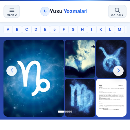
Yuxu
Yozmalari
MENYU
AXTARIŞ
A
B
C
D
E
ə
F
G
H
I
K
L
M
Yuxu
Buğa bürcü
nedir?
yüksəlişi
Qız bürcü
Etibarname
Oğlaq bürcü
sağlamlığı
numunesi