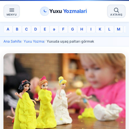
Yuxu
Yozmalari
MENYU
AXTARIŞ
A
B
C
D
E
ə
F
G
H
I
K
L
M
Ana Səhifə
Yuxu Yozma
Yuxuda uşaq paltarı görmək