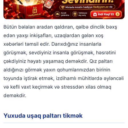
Bütün bəlaları aradan qaldıran, qəlbə dinclik bəxş
edən yaxşı inkişafları, uzaqlardan gələn xoş
xəbərləri təmsil edir. Darıxdığınız insanlarla
görüşmək, sevdiyiniz insanla görüşmək, həsrətini
çəkdiyiniz həyatı yaşamaq deməkdir. Qız paltarı
aldığınızı görmək yaxın qohumlarınızdan birinin
toyunda iştirak etmək, izdihamlı mühitlərdə əyləncəli
və kefli vaxt keçirmək və stressdən xilas olmaq
deməkdir.
Yuxuda uşaq paltarı tikmək