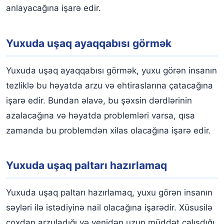
anlayacağına işarə edir.
Yuxuda uşaq ayaqqabısı görmək
Yuxuda uşaq ayaqqabısı görmək, yuxu görən insanın
tezliklə bu həyatda arzu və ehtiraslarına çatacağına
işarə edir. Bundan əlavə, bu şəxsin dərdlərinin
azalacağına və həyatda problemləri varsa, qısa
zamanda bu problemdən xilas olacağına işarə edir.
Yuxuda uşaq paltarı hazırlamaq
Yuxuda uşaq paltarı hazırlamaq, yuxu görən insanın
səyləri ilə istədiyinə nail olacağına işarədir. Xüsusilə
çoxdan arzuladığı və yenidən uzun müddət çalışdığı