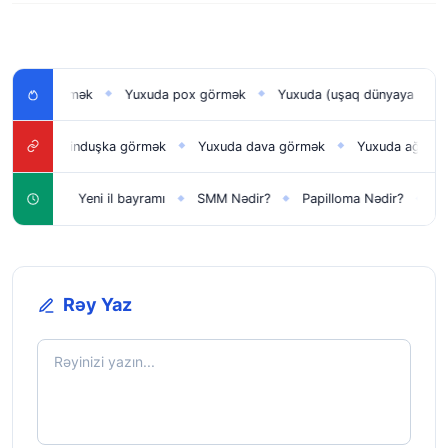
ğı görmək
Yuxuda pox görmək
Yuxuda (uşaq dünyaya gətirmək
◆
◆
xuda hinduşka görmək
Yuxuda dava görmək
Yuxuda ağlamaq
◆
◆
◆
üçün
Yeni il bayramı
SMM Nədir?
Papilloma Nədir?
Karbon
◆
◆
◆
◆
Rəy Yaz