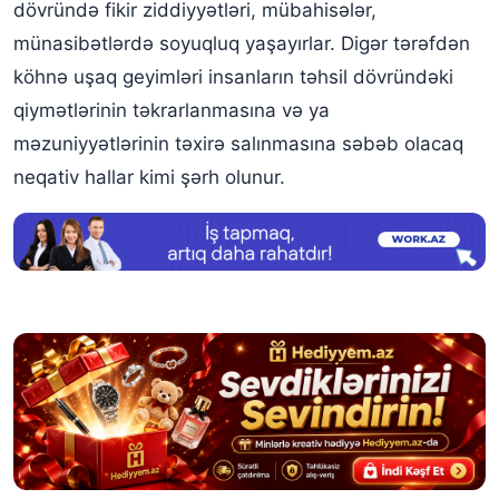
dövründə fikir ziddiyyətləri, mübahisələr,
münasibətlərdə soyuqluq yaşayırlar. Digər tərəfdən
köhnə uşaq geyimləri insanların təhsil dövründəki
qiymətlərinin təkrarlanmasına və ya
məzuniyyətlərinin təxirə salınmasına səbəb olacaq
neqativ hallar kimi şərh olunur.