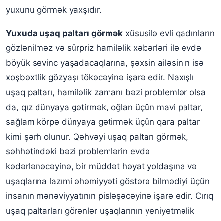
Yuxuda uşaq ayaqqabısı görmək
yuxunu görmək yaxşıdır.
Yuxuda uşaq paltarı hazırlamaq
Yuxuda uşaq paltarı görmək
xüsusilə evli qadınların
gözlənilməz və sürpriz hamiləlik xəbərləri ilə evdə
böyük sevinc yaşadacaqlarına, şəxsin ailəsinin isə
xoşbəxtlik gözyaşı tökəcəyinə işarə edir. Naxışlı
uşaq paltarı, hamiləlik zamanı bəzi problemlər olsa
da, qız dünyaya gətirmək, oğlan üçün mavi paltar,
sağlam körpə dünyaya gətirmək üçün qara paltar
kimi şərh olunur. Qəhvəyi uşaq paltarı görmək,
səhhətindəki bəzi problemlərin evdə
kədərlənəcəyinə, bir müddət həyat yoldaşına və
uşaqlarına lazımi əhəmiyyəti göstərə bilmədiyi üçün
insanın mənəviyyatının pisləşəcəyinə işarə edir. Cırıq
uşaq paltarları görənlər uşaqlarının yeniyetməlik