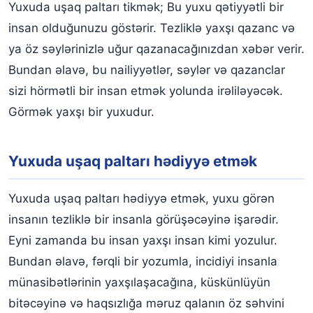
Yuxuda uşaq paltarı tikmək; Bu yuxu qətiyyətli bir
insan olduğunuzu göstərir. Tezliklə yaxşı qazanc və
ya öz səylərinizlə uğur qazanacağınızdan xəbər verir.
Bundan əlavə, bu nailiyyətlər, səylər və qazanclar
sizi hörmətli bir insan etmək yolunda irəliləyəcək.
Görmək yaxşı bir yuxudur.
Yuxuda uşaq paltarı hədiyyə etmək
Yuxuda uşaq paltarı hədiyyə etmək, yuxu görən
insanın tezliklə bir insanla görüşəcəyinə işarədir.
Eyni zamanda bu insan yaxşı insan kimi yozulur.
Bundan əlavə, fərqli bir yozumla, incidiyi insanla
münasibətlərinin yaxşılaşacağına, küskünlüyün
bitəcəyinə və haqsızlığa məruz qalanın öz səhvini