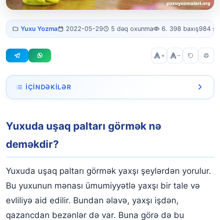
Yuxuda uşaq paltarı
Yuxu Yozma
2022-05-29
5 dəq oxunma
6. 398 baxış
984 s
görmək
+
–
İÇINDƏKILƏR
Yuxuda uşaq paltarı görmək nə deməkdir?
Yuxuda uşaq paltarı görmək nə
Yuxuda oğlan uşağı paltarı görmək
deməkdir?
Yuxuda qız uşağı paltarı görmək
Yuxuda uşaq paltarı almaq
Yuxuda uşaq paltarı görmək yaxşı şeylərdən yorulur.
Bu yuxunun mənası ümumiyyətlə yaxşı bir tale və
Yuxuda uşaq paltarı tikmək
evliliyə aid edilir. Bundan əlavə, yaxşı işdən,
Yuxuda uşaq paltarı hədiyyə etmək
qazancdan bezənlər də var. Buna görə də bu