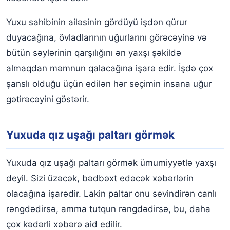
Yuxu sahibinin ailəsinin gördüyü işdən qürur
duyacağına, övladlarının uğurlarını görəcəyinə və
bütün səylərinin qarşılığını ən yaxşı şəkildə
almaqdan məmnun qalacağına işarə edir. İşdə çox
şanslı olduğu üçün edilən hər seçimin insana uğur
gətirəcəyini göstərir.
Yuxuda qız uşağı paltarı görmək
Yuxuda qız uşağı paltarı görmək ümumiyyətlə yaxşı
deyil. Sizi üzəcək, bədbəxt edəcək xəbərlərin
olacağına işarədir. Lakin paltar onu sevindirən canlı
rəngdədirsə, amma tutqun rəngdədirsə, bu, daha
çox kədərli xəbərə aid edilir.