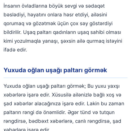
İnsanın övladlarına böyük sevgi və sədaqət
bəslədiyi, həyatını onlara həsr etdiyi, ailəsini
qorumaq və gözətmək üçün çox səy göstərdiyi
bildirilir. Uşaq paltarı qadınların uşaq sahibi olması
kimi yozulmaqla yanaşı, şəxsin ailə qurmaq istəyini
ifadə edir.
Yuxuda oğlan uşağı paltarı görmək
Yuxuda oğlan uşağı paltarı görmək; Bu yuxu yaxşı
xəbərlərə işarə edir. Xüsusilə ailənizlə bağlı xoş və
şad xəbərlər alacağınıza işarə edir. Lakin bu zaman
paltarın rəngi də önəmlidir. Əgər tünd və tutqun
rəngdirsə, bədbəxt xəbərlərə, canlı rəngdirsə, şad
xəbərlərə işarə edir.