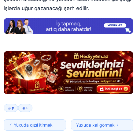
işlərdə uğur qazanacağı şərh edilir.
p
u
Yuxuda qızıl itirmək
Yuxuda xal görmək