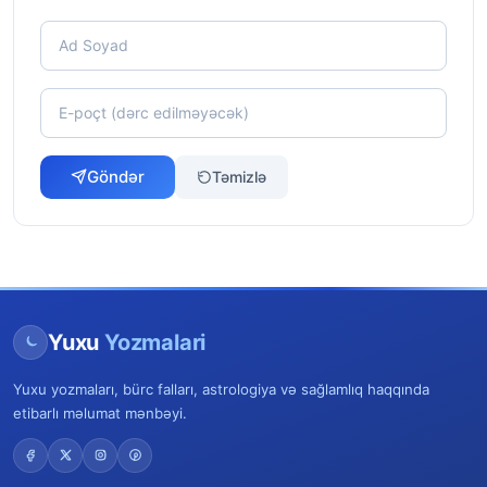
Göndər
Təmizlə
Yuxu
Yozmalari
Yuxu yozmaları, bürc falları, astrologiya və sağlamlıq haqqında
etibarlı məlumat mənbəyi.