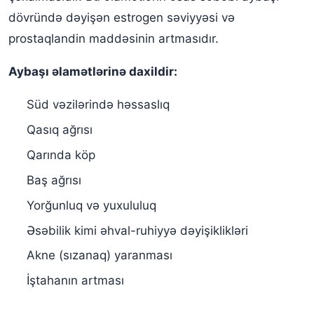
dövründə dəyişən estrogen səviyyəsi və
prostaqlandin maddəsinin artmasıdır.
Aybaşı əlamətlərinə daxildir:
Süd vəzilərində həssaslıq
Qasıq ağrısı
Qarında köp
Baş ağrısı
Yorğunluq və yuxululuq
Əsəbilik kimi əhval-ruhiyyə dəyişiklikləri
Akne (sızanaq) yaranması
İştahanın artması