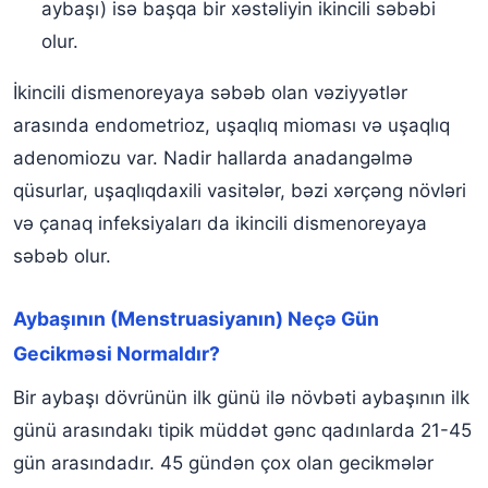
aybaşı) isə başqa bir xəstəliyin ikincili səbəbi
olur.
İkincili dismenoreyaya səbəb olan vəziyyətlər
arasında endometrioz, uşaqlıq mioması və uşaqlıq
adenomiozu var. Nadir hallarda anadangəlmə
qüsurlar, uşaqlıqdaxili vasitələr, bəzi xərçəng növləri
və çanaq infeksiyaları da ikincili dismenoreyaya
səbəb olur.
Aybaşının (Menstruasiyanın) Neçə Gün
Gecikməsi Normaldır?
Bir aybaşı dövrünün ilk günü ilə növbəti aybaşının ilk
günü arasındakı tipik müddət gənc qadınlarda 21-45
gün arasındadır. 45 gündən çox olan gecikmələr