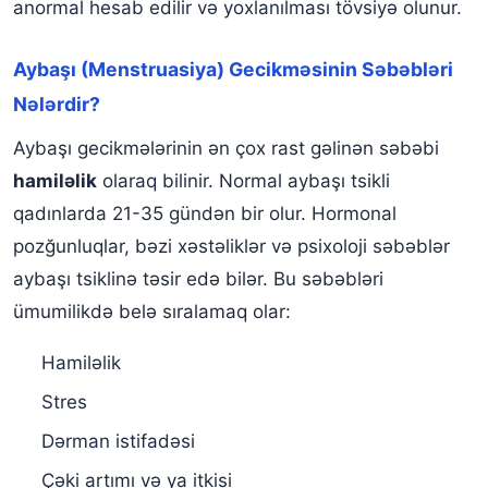
anormal hesab edilir və yoxlanılması tövsiyə olunur.
Aybaşı (Menstruasiya) Gecikməsinin Səbəbləri
Nələrdir?
Aybaşı gecikmələrinin ən çox rast gəlinən səbəbi
hamiləlik
olaraq bilinir. Normal aybaşı tsikli
qadınlarda 21-35 gündən bir olur. Hormonal
pozğunluqlar, bəzi xəstəliklər və psixoloji səbəblər
aybaşı tsiklinə təsir edə bilər. Bu səbəbləri
ümumilikdə belə sıralamaq olar:
Hamiləlik
Stres
Dərman istifadəsi
Çəki artımı və ya itkisi