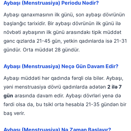
Aybaşı (Menstruasiya) Periodu Nədir?
Aybaşı qanaxmasının ilk günü, son aybaşı dövrünün
başlanğıc tarixidir. Bir aybaşı dövrünün ilk günü ilə
növbəti aybaşının ilk günü arasındakı tipik müddət
gənc qızlarda 21-45 gün, yetkin qadınlarda isə 21-31
gündür. Orta müddət 28 gündür.
Aybaşı (Menstruasiya) Neçə Gün Davam Edir?
Aybaşı müddəti hər qadında fərqli ola bilər. Aybaşı,
yəni menstruasiya dövrü qadınlarda adətən
2 ilə 7
gün
arasında davam edir. Aybaşı dövrləri yenə də
fərdi olsa da, bu tsikl orta hesabla 21-35 gündən bir
baş verir.
Aybaşı (Menstruasiya) Nə Zaman Başlayır?