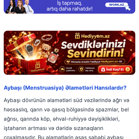
Aybaşı (Menstruasiya) Əlamətləri Hansılardır?
Aybaşı dövrünün əlamətləri süd vəzilərində ağrı və
həssaslıq, qarın və qasıq bölgəsində spazmlar, bel
ağrısı, qarında köp, əhval-ruhiyyə dəyişiklikləri,
iştahanın artması və dəridə sızanaqların
çoxalmasıdır. Bu əlamətlərin əsas səbəbi aybaşı