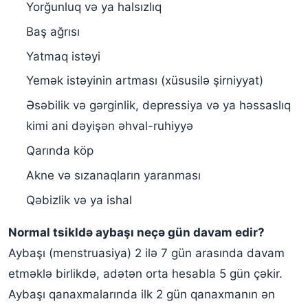
Yorğunluq və ya halsızlıq
Baş ağrısı
Yatmaq istəyi
Yemək istəyinin artması (xüsusilə şirniyyat)
Əsəbilik və gərginlik, depressiya və ya həssaslıq
kimi ani dəyişən əhval-ruhiyyə
Qarında köp
Akne və sızanaqların yaranması
Qəbizlik və ya ishal
Normal tsikldə aybaşı neçə gün davam edir?
Aybaşı (menstruasiya) 2 ilə 7 gün arasında davam
etməklə birlikdə, adətən orta hesabla 5 gün çəkir.
Aybaşı qanaxmalarında ilk 2 gün qanaxmanın ən