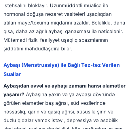
istehsalını bloklayır. Uzunmüddətli müalicə ilə
hormonal doğuşa nəzarət vasitələri uşaqlıqdan
atılan maye/toxuma miqdarını azaldır. Beləliklə, daha
qısa, daha az ağrılı aybaşı qanaxması ilə nəticələnir.
Mütəmadi fiziki fəaliyyət uşaqlıq spazmlarının
şiddətini məhdudlaşdıra bilər.
Aybaşı (Menstruasiya) ilə Bağlı Tez-tez Verilən
Suallar
Aybaşıdan əvvəl və aybaşı zamanı hansı əlamətlər
yaşanır?
Aybaşına yaxın və ya aybaşı dövründə
görülən əlamətlər baş ağrısı, süd vəzilərində
həssaslıq, qarın və qasıq ağrısı, xüsusilə şirin və
duzlu qidalar yemək istəyi, depressiya və əsəbilik
kimi əhval-ruhiyyə dəyişikliyi, köp, yorğunluq və çox