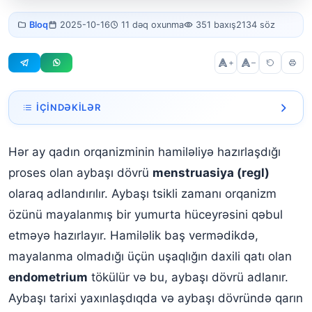
Regl
Bloq
2025-10-16
11 dəq oxunma
351 baxış
2134 söz
Nedir?
+
–
İÇINDƏKILƏR
Aybaşı (Menstruasiya) Nədir?
Hər ay qadın orqanizminin hamiləliyə hazırlaşdığı
Aybaşı (Menstruasiya) Əlamətləri Hansılardır?
proses olan aybaşı dövrü
menstruasiya (regl)
Aybaşı (Menstruasiya) Periodu Nədir?
olaraq adlandırılır. Aybaşı tsikli zamanı orqanizm
özünü mayalanmış bir yumurta hüceyrəsini qəbul
Aybaşı (Menstruasiya) Neçə Gün Davam Edir?
etməyə hazırlayır. Hamiləlik baş vermədikdə,
Aybaşı (Menstruasiya) Nə Zaman Başlayır?
mayalanma olmadığı üçün uşaqlığın daxili qatı olan
Qadınlarda Aybaşı (Menstruasiya) Ağrısı Niyə Olur?
endometrium
tökülür və bu, aybaşı dövrü adlanır.
Aybaşı tarixi yaxınlaşdıqda və aybaşı dövründə qarın
Aybaşının (Menstruasiyanın) Neçə Gün Gecikməsi