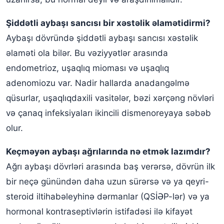
Şiddətli aybaşı sancısı bir xəstəlik əlamətidirmi?
Aybaşı dövründə şiddətli aybaşı sancısı xəstəlik
əlaməti ola bilər. Bu vəziyyətlər arasında
endometrioz, uşaqlıq mioması və uşaqlıq
adenomiozu var. Nadir hallarda anadangəlmə
qüsurlar, uşaqlıqdaxili vasitələr, bəzi xərçəng növləri
və çanaq infeksiyaları ikincili dismenoreyaya səbəb
olur.
Keçməyən aybaşı ağrılarında nə etmək lazımdır?
Ağrı aybaşı dövrləri arasında baş verərsə, dövrün ilk
bir neçə günündən daha uzun sürərsə və ya qeyri-
steroid iltihabəleyhinə dərmanlar (QSİƏP-lər) və ya
hormonal kontraseptivlərin istifadəsi ilə kifayət