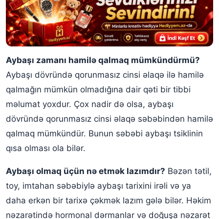
Aybaşı zamanı hamilə qalmaq mümkündürmü?
Aybaşı dövründə qorunmasız cinsi əlaqə ilə hamilə
qalmağın mümkün olmadığına dair qəti bir tibbi
məlumat yoxdur. Çox nadir də olsa, aybaşı
dövründə qorunmasız cinsi əlaqə səbəbindən hamilə
qalmaq mümkündür. Bunun səbəbi aybaşı tsiklinin
qısa olması ola bilər.
Aybaşı olmaq üçün nə etmək lazımdır?
Bəzən tətil,
toy, imtahan səbəbiylə aybaşı tarixini irəli və ya
daha erkən bir tarixə çəkmək lazım gələ bilər. Həkim
nəzarətində hormonal dərmanlar və doğuşa nəzarət