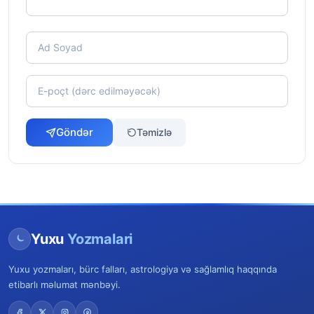
Göndər
Təmizlə
Yuxu
Yozmalari
Yuxu yozmaları, bürc falları, astrologiya və sağlamlıq haqqında
etibarlı məlumat mənbəyi.