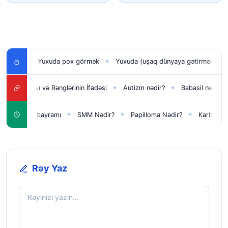
Yuxuda pox görmək
Yuxuda (uşaq dünyaya gətirmək) doğmaq
◆
◆
nası və Rənglərinin İfadəsi
Autizm nədir?
Babasil nedir?
Saatl
◆
◆
◆
eni il bayramı
SMM Nədir?
Papilloma Nədir?
Karbonat Nədir?
◆
◆
◆
Rəy Yaz