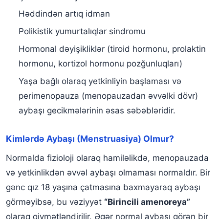
Həddindən artıq idman
Polikistik yumurtalıqlar sindromu
Hormonal dəyişikliklər (tiroid hormonu, prolaktin
hormonu, kortizol hormonu pozğunluqları)
Yaşa bağlı olaraq yetkinliyin başlaması və
perimenopauza (menopauzadan əvvəlki dövr)
aybaşı gecikmələrinin əsas səbəbləridir.
Kimlərdə Aybaşı (Menstruasiya) Olmur?
Normalda fizioloji olaraq hamiləlikdə, menopauzada
və yetkinlikdən əvvəl aybaşı olmaması normaldır. Bir
gənc qız 18 yaşına çatmasına baxmayaraq aybaşı
görməyibsə, bu vəziyyət
“Birincili amenoreya”
olaraq qiymətləndirilir. Əgər normal aybaşı görən bir