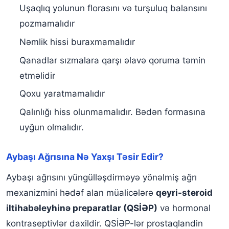
Uşaqlıq yolunun florasını və turşuluq balansını
pozmamalıdır
Nəmlik hissi buraxmamalıdır
Qanadlar sızmalara qarşı əlavə qoruma təmin
etməlidir
Qoxu yaratmamalıdır
Qalınlığı hiss olunmamalıdır. Bədən formasına
uyğun olmalıdır.
Aybaşı Ağrısına Nə Yaxşı Təsir Edir?
Aybaşı ağrısını yüngülləşdirməyə yönəlmiş ağrı
mexanizmini hədəf alan müalicələrə
qeyri-steroid
iltihabəleyhinə preparatlar (QSİƏP)
və hormonal
kontraseptivlər daxildir. QSİƏP-lər prostaqlandin