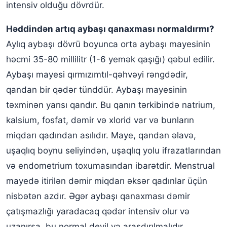
intensiv olduğu dövrdür.
Həddindən artıq aybaşı qanaxması normaldırmı?
Aylıq aybaşı dövrü boyunca orta aybaşı mayesinin
həcmi 35-80 millilitr (1-6 yemək qaşığı) qəbul edilir.
Aybaşı mayesi qırmızımtıl-qəhvəyi rəngdədir,
qandan bir qədər tünddür. Aybaşı mayesinin
təxminən yarısı qandır. Bu qanın tərkibində natrium,
kalsium, fosfat, dəmir və xlorid var və bunların
miqdarı qadından asılıdır. Maye, qandan əlavə,
uşaqlıq boynu seliyindən, uşaqlıq yolu ifrazatlarından
və endometrium toxumasından ibarətdir. Menstrual
mayedə itirilən dəmir miqdarı əksər qadınlar üçün
nisbətən azdır. Əgər aybaşı qanaxması dəmir
çatışmazlığı yaradacaq qədər intensiv olur və
uzanırsa, bu normal deyil və araşdırılmalıdır.