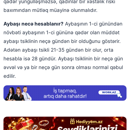
qədər yüngülləşməzsə, qadınlar bir xəstəlik riski
baxımından mütləq müayinə olunmalıdır.
Aybaşı necə hesablanır?
Aybaşının 1-ci günündən
növbəti aybaşının 1-ci gününə qədər olan müddət
aybaşı tsiklinin neçə gündən bir olduğunu göstərir.
Adətən aybaşı tsikli 21-35 gündən bir olur, orta
hesabla isə 28 gündür. Aybaşı tsiklinin bir neçə gün
əvvəl və ya bir neçə gün sonra olması normal qəbul
edilir.