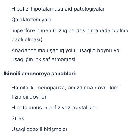
Hipofiz-hipotalamusa aid patologiyalar
Qalaktozemiyalar
İmperfore himen (qızlıq pərdəsinin anadangəlmə
bağlı olması)
Anadangəlmə uşaqlıq yolu, uşaqlıq boynu və
uşaqlığın inkişaf etməməsi
İkincili amenoreya səbəbləri:
Hamiləlik, menopauza, əmizdirmə dövrü kimi
fizioloji dövrlər
Hipotalamus-hipofiz vəzi xəstəlikləri
Stres
Uşaqlıqdaxili bitişmələr