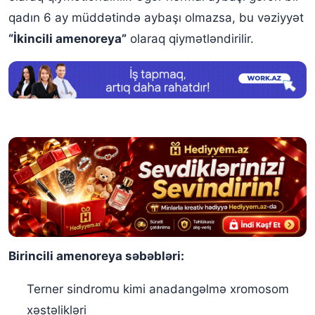
qadın 6 ay müddətində aybaşı olmazsa, bu vəziyyət
“İkincili amenoreya”
olaraq qiymətləndirilir.
Birincili amenoreya səbəbləri:
Terner sindromu kimi anadangəlmə xromosom
xəstəlikləri