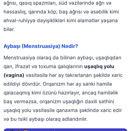
Normaldır?
ağrısı, qasıq spazmları, süd vəzilərində ağrı və
həssaslıq, qarında köp, baş ağrısı və əsəbilik kimi
Aybaşı (Menstruasiya) Gecikməsinin Səbəbləri Nələrdir?
əhval-ruhiyyə dəyişiklikləri kimi əlamətlər yaşana
Kimlərdə Aybaşı (Menstruasiya) Olmur?
bilər.
Gigiyenik Bez (Ped) Seçimində Nələrə Diqqət Edilməlidir?
Aybaşı (Menstruasiya) Nədir?
Aybaşı Ağrısına Nə Yaxşı Təsir Edir?
Menstruasiya olaraq da bilinən aybaşı, uşaqlıqdan
Aybaşı (Menstruasiya) ilə Bağlı Tez-tez Verilən Suallar
qan, ifrazat və toxuma qalıqlarının
uşaqlıq yolu
(vagina)
vasitəsilə hər ay təkrarlanan şəkildə xaric
edildiyi dövrdür. Orqanizm hər ay sanki hamilə
qalacaqmış kimi özünü hazırlayır, ancaq hamiləlik
baş verməzsə, orqanizm uşaqlığın daxili səthini
uşaqlıq yolu vasitəsilə qanaxma şəklində xaric edir
və bu tsikl aybaşı olaraq adlandırılır.