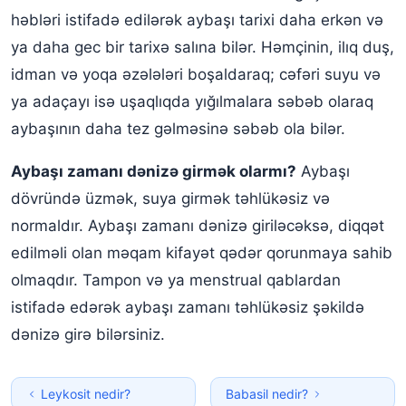
həbləri istifadə edilərək aybaşı tarixi daha erkən və
ya daha gec bir tarixə salına bilər. Həmçinin, ilıq duş,
idman və yoqa əzələləri boşaldaraq; cəfəri suyu və
ya adaçayı isə uşaqlıqda yığılmalara səbəb olaraq
aybaşının daha tez gəlməsinə səbəb ola bilər.
Aybaşı zamanı dənizə girmək olarmı?
Aybaşı
dövründə üzmək, suya girmək təhlükəsiz və
normaldır. Aybaşı zamanı dənizə giriləcəksə, diqqət
edilməli olan məqam kifayət qədər qorunmaya sahib
olmaqdır. Tampon və ya menstrual qablardan
istifadə edərək aybaşı zamanı təhlükəsiz şəkildə
dənizə girə bilərsiniz.
Leykosit nedir?
Babasil nedir?