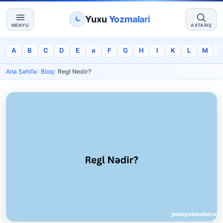
Yuxu
Yozmalari
MENYU
AXTARIŞ
A
B
C
D
E
ə
F
G
H
I
K
L
M
Ana Səhifə
Bloq
Regl Nedir?