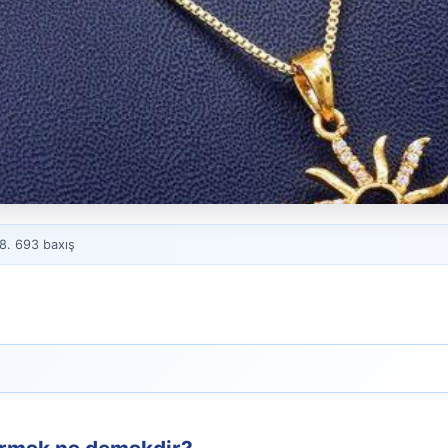
boyunbağı)
8. 693 baxış
dir?