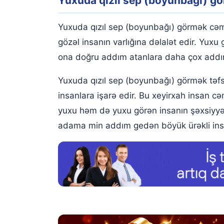
Yuxuda qızıl sep (boyunbağı) g
Yuxuda qızıl sep (boyunbağı) hədiyyə almaq
Yuxuda qızıl sep (boyunbağı) taxmaq
Yuxuda qızıl sep (boyunbağı) görmək cəmiyy
Yuxuda qızıl sep (boyunbağı) almaq
gözəl insanın varlığına dəlalət edir. Yux
ona doğru addım atanlara daha çox addıml
Yuxuda qızıl sep (boyunbağı) tapmaq
Yuxuda qızıl sep (boyunbağı) görmək təfs
Yuxuda qızıl gerdanlık görmək
insanlara işarə edir. Bu xeyirxah insan cə
Yuxuda qızıl yonca sep (boyunbağı) görmək
yuxu həm də yuxu görən insanın şəxsiyyət
Yuxuda qızıl sep (boyunbağı) zənciri görmək
adama min addım gedən böyük ürəkli ins
Yuxuda qızıl kulon tapmaq
Yuxuda başqasının qızıl sep (boyunbağı) taxdı
Yuxuda qızıl sep (boyunbağı) satmaq
Yuxuda qızıl sep (boyunbağı) itirmək
Yuxuda kiməsə qızıl sep (boyunbağı) vermək