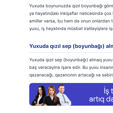
Yuxuda boynunuzda qızıl boyunbağı görm
ya həyatındakı inkişaflar nəticəsində çox 
amillər varsa, bu həm də onun onlardan tə
yuxu, iş həyatında müsbət irəliləyişlərə iş
Yuxuda qızıl sep (boyunbağı) a
Yuxuda qızıl sep (boyunbağı) almaq yuxu 
baş verəcəyinə işarə edir. Bu yuxu insanın
qazanacağı, qazancının artacağı və səbirsi