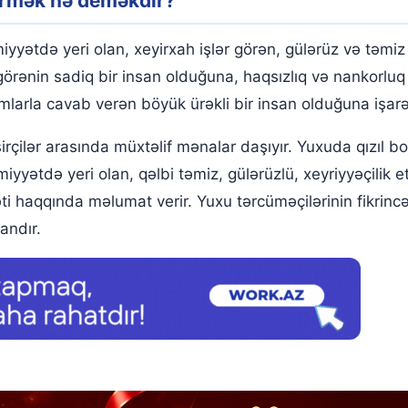
örmək nə deməkdir?
ətdə yeri olan, xeyirxah işlər görən, gülərüz və təmiz qə
u görənin sadiq bir insan olduğuna, haqsızlıq və nankorl
arla cavab verən böyük ürəkli bir insan olduğuna işarə
irçilər arasında müxtəlif mənalar daşıyır. Yuxuda qızıl 
miyyətdə yeri olan, qəlbi təmiz, gülərüzlü, xeyriyyəçilik 
i haqqında məlumat verir. Yuxu tərcüməçilərinin fikrinc
andır.
ğını görmək