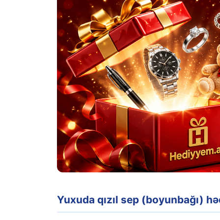
Sep (boyunbağı) yuxu yozmaları
Yuxuda qızıl sep (boyunbağı) h