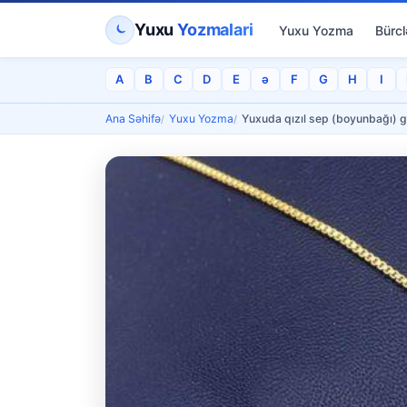
Yuxu
Yozmalari
Yuxu Yozma
Bürcl
A
B
C
D
E
ə
F
G
H
I
Ana Səhifə
Yuxu Yozma
Yuxuda qızıl sep (boyunbağı) 