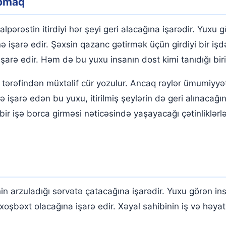
apmaq
pərəstin itirdiyi hər şeyi geri alacağına işarədir. Yuxu
ə işarə edir. Şəxsin qazanc gətirmək üçün girdiyi bir işd
arə edir. Həm də bu yuxu insanın dost kimi tanıdığı biri
r tərəfindən müxtəlif cür yozulur. Ancaq rəylər ümumiyyə
 işarə edən bu yuxu, itirilmiş şeylərin də geri alınacağı
 bir işə borca ​​girməsi nəticəsində yaşayacağı çətinliklər
n arzuladığı sərvətə çatacağına işarədir. Yuxu görən in
bəxt olacağına işarə edir. Xəyal sahibinin iş və həyatı