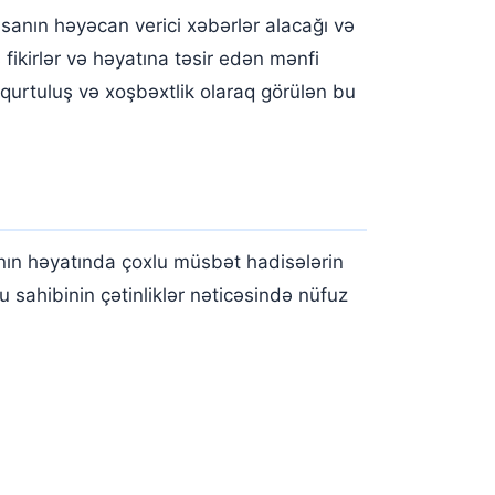
nın həyəcan verici xəbərlər alacağı və
 fikirlər və həyatına təsir edən mənfi
 qurtuluş və xoşbəxtlik olaraq görülən bu
anın həyatında çoxlu müsbət hadisələrin
u sahibinin çətinliklər nəticəsində nüfuz