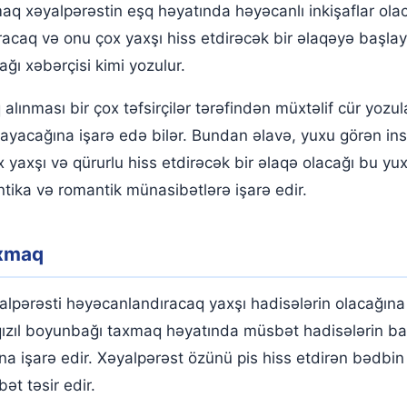
q xəyalpərəstin eşq həyatında həyəcanlı inkişaflar olac
ıracaq və onu çox yaxşı hiss etdirəcək bir əlaqəyə başlay
ağı xəbərçisi kimi yozulur.
alınması bir çox təfsirçilər tərəfindən müxtəlif cür yoz
şayacağına işarə edə bilər. Bundan əlavə, yuxu görən in
x yaxşı və qürurlu hiss etdirəcək bir əlaqə olacağı bu yu
ika və romantik münasibətlərə işarə edir.
axmaq
lpərəsti həyəcanlandıracaq yaxşı hadisələrin olacağına 
a qızıl boyunbağı taxmaq həyatında müsbət hadisələrin ba
ına işarə edir. Xəyalpərəst özünü pis hiss etdirən bədbi
ət təsir edir.