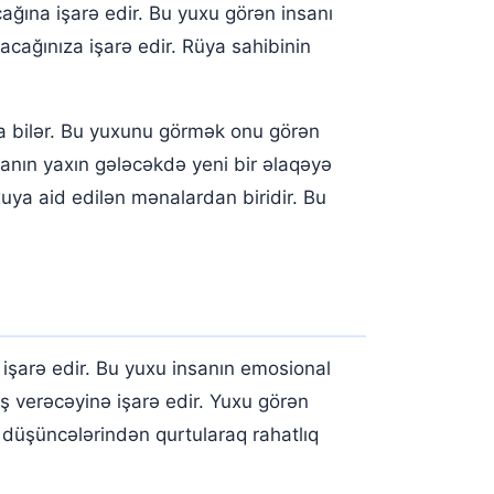
ağına işarə edir. Bu yuxu görən insanı
acağınıza işarə edir. Rüya sahibinin
ula bilər. Bu yuxunu görmək onu görən
sanın yaxın gələcəkdə yeni bir əlaqəyə
xuya aid edilən mənalardan biridir. Bu
işarə edir. Bu yuxu insanın emosional
ş verəcəyinə işarə edir. Yuxu görən
n düşüncələrindən qurtularaq rahatlıq