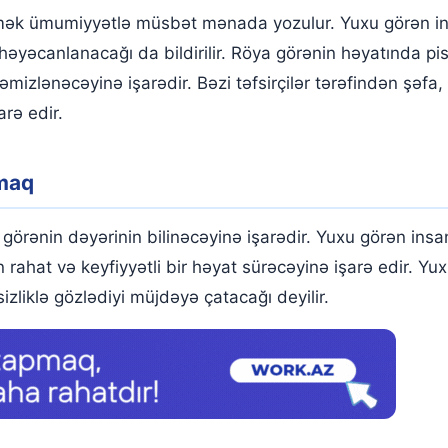
ək ümumiyyətlə müsbət mənada yozulur. Yuxu görən insa
həyəcanlanacağı da bildirilir. Röya görənin həyatında pis
mizlənəcəyinə işarədir. Bəzi təfsirçilər tərəfindən şəfa,
arə edir.
lmaq
görənin dəyərinin bilinəcəyinə işarədir. Yuxu görən ins
 rahat və keyfiyyətli bir həyat sürəcəyinə işarə edir. Yux
zliklə gözlədiyi müjdəyə çatacağı deyilir.