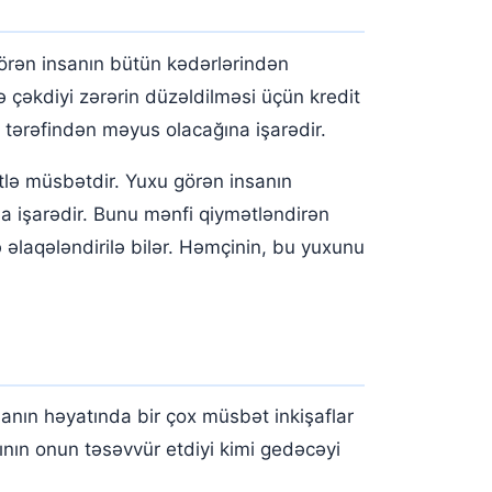
 görən insanın bütün kədərlərindən
ə çəkdiyi zərərin düzəldilməsi üçün kredit
 tərəfindən məyus olacağına işarədir.
tlə müsbətdir. Yuxu görən insanın
na işarədir. Bunu mənfi qiymətləndirən
lə əlaqələndirilə bilər. Həmçinin, bu yuxunu
sanın həyatında bir çox müsbət inkişaflar
nın onun təsəvvür etdiyi kimi gedəcəyi