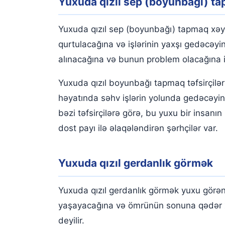
Yuxuda qızıl sep (boyunbağı) t
Yuxuda qızıl sep (boyunbağı) tapmaq xəyal
qurtulacağına və işlərinin yaxşı gedəcəyin
alınacağına və bunun problem olacağına iş
Yuxuda qızıl boyunbağı tapmaq təfsirçilə
həyatında səhv işlərin yolunda gedəcəyinə
bəzi təfsirçilərə görə, bu yuxu bir insanın
dost payı ilə əlaqələndirən şərhçilər var.
Yuxuda qızıl gerdanlık görmək
Yuxuda qızıl gerdanlık görmək yuxu görəni
yaşayacağına və ömrünün sonuna qədər xoş
deyilir.