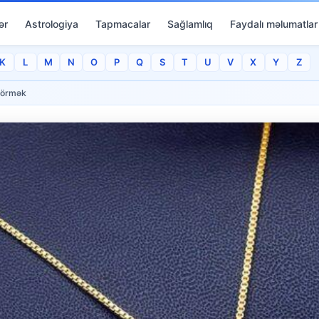
ər
Astrologiya
Tapmacalar
Sağlamlıq
Faydalı məlumatlar
K
L
M
N
O
P
Q
S
T
U
V
X
Y
Z
görmək