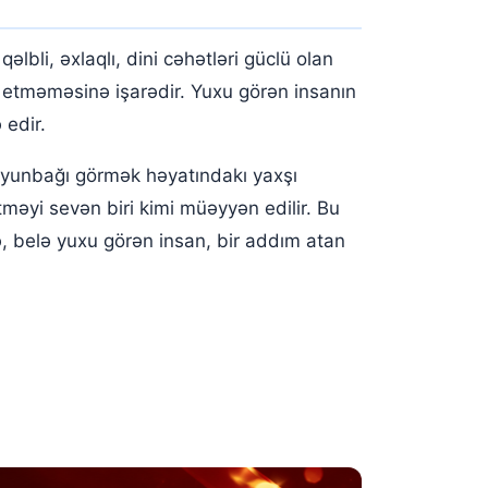
lbli, əxlaqlı, dini cəhətləri güclü olan
uq etməməsinə işarədir. Yuxu görən insanın
 edir.
boyunbağı görmək həyatındakı yaxşı
etməyi sevən biri kimi müəyyən edilir. Bu
ə, belə yuxu görən insan, bir addım atan