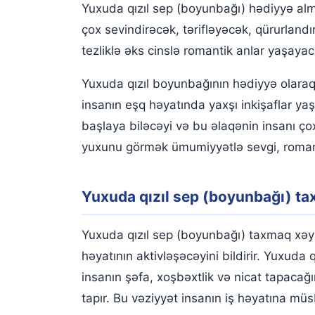
Yuxuda qızıl sep (boyunbağı) hədiyyə alma
çox sevindirəcək, tərifləyəcək, qürurland
tezliklə əks cinslə romantik anlar yaşayac
Yuxuda qızıl boyunbağının hədiyyə olaraq 
insanın eşq həyatında yaxşı inkişaflar ya
başlaya biləcəyi və bu əlaqənin insanı ço
yuxunu görmək ümumiyyətlə sevgi, romant
Yuxuda qızıl sep (boyunbağı) t
Yuxuda qızıl sep (boyunbağı) taxmaq xəya
həyatının aktivləşəcəyini bildirir. Yuxud
insanın şəfa, xoşbəxtlik və nicat tapacağ
tapır. Bu vəziyyət insanın iş həyatına müsb