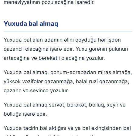
mənəviyyatının pozulacağına işarədir.
Yuxuda bal almaq
Yuxuda bal alan adamın əlini qoyduğu hər işdən
qazanclı olacağına işarə edir. Yuxu görənin pulunun
artacağına və bərəkətli olacağına yozulur.
Yuxuda bal almaq, qohum-əqrəbadan miras almağa,
yüksək vəzifələr qazanmağa, halal ruzi qazanmağa,
qazanc və sevincə yozulur.
Yuxuda bal almaq sərvət, bərəkət, bolluq, xeyir və
bolluğa işarə edir.
Yuxuda tacirin bal aldığını və ya bal əkinçisindən bal