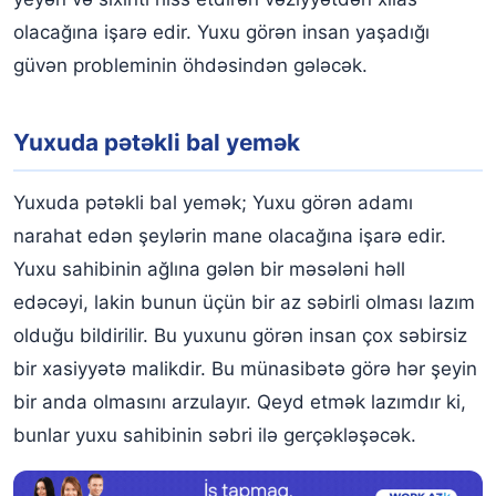
olacağına işarə edir. Yuxu görən insan yaşadığı
güvən probleminin öhdəsindən gələcək.
Yuxuda pətəkli bal yemək
Yuxuda pətəkli bal yemək; Yuxu görən adamı
narahat edən şeylərin mane olacağına işarə edir.
Yuxu sahibinin ağlına gələn bir məsələni həll
edəcəyi, lakin bunun üçün bir az səbirli olması lazım
olduğu bildirilir. Bu yuxunu görən insan çox səbirsiz
bir xasiyyətə malikdir. Bu münasibətə görə hər şeyin
bir anda olmasını arzulayır. Qeyd etmək lazımdır ki,
bunlar yuxu sahibinin səbri ilə gerçəkləşəcək.