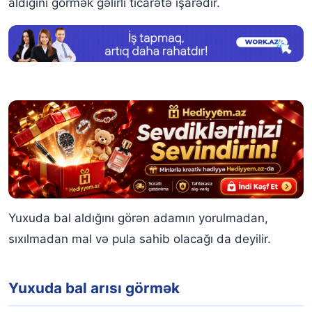
aldığını görmək gəlirli ticarətə işarədir.
Yuxuda bal aldığını görən adamın yorulmadan,
sıxılmadan mal və pula sahib olacağı da deyilir.
Yuxuda bal arısı görmək