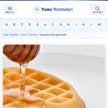
Yuxu
Yozmalari
MENYU
AXTARIŞ
A
B
C
D
E
ə
F
G
H
I
K
L
M
Ana Səhifə
Yuxu Yozma
Yuxuda bal gormek