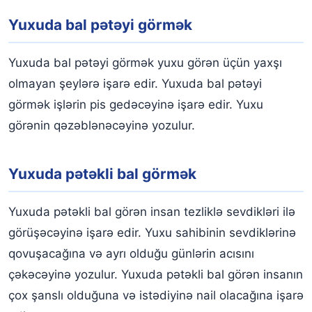
Yuxuda bal pətəyi görmək
Yuxuda bal pətəyi görmək yuxu görən üçün yaxşı
olmayan şeylərə işarə edir. Yuxuda bal pətəyi
görmək işlərin pis gedəcəyinə işarə edir. Yuxu
görənin qəzəblənəcəyinə yozulur.
Yuxuda pətəkli bal görmək
Yuxuda pətəkli bal görən insan tezliklə sevdikləri ilə
görüşəcəyinə işarə edir. Yuxu sahibinin sevdiklərinə
qovuşacağına və ayrı olduğu günlərin acısını
çəkəcəyinə yozulur. Yuxuda pətəkli bal görən insanın
çox şanslı olduğuna və istədiyinə nail olacağına işarə