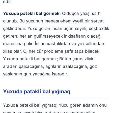
edir.
Yuxuda pətəkli bal görmək
; Olduqca yaxşı şərh
olunub. Bu yuxunun mənası əhəmiyyətli bir sərvət
şəklindədir. Yuxu görən insan üçün xeyirli, xoşbəxtlik
gətirən, hər an gülümsəyəcək inkişafların olacağı
mənasına gəlir. İnsan xəstəlikdən və yoxsulluqdan
xilas olar. O, hər cür problemə şəfa tapa biləcək.
Yuxuda pətəkli bal görmək; Bütün çarəsizliyin
aradan qalxacağına, ağrıların azalacağına, göz
yaşlarının quruyacağına işarədir.
Yuxuda pətəkli bal yığmaq
Yuxuda pətəkli bal yığmaq; Yuxu görən adamın onu
yeyən və sıxıntı hiss etdirən vəziyyətdən xilas