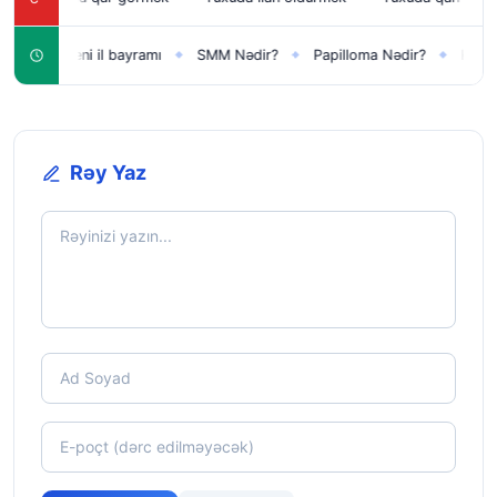
Yeni il bayramı
SMM Nədir?
Papilloma Nədir?
Karbonat Nə
◆
◆
◆
◆
Rəy Yaz