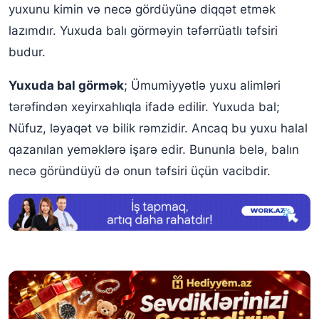
Yuxuda pətəkli bal yemək
yuxunu kimin və necə gördüyünə diqqət etmək
lazımdır. Yuxuda balı görməyin təfərrüatlı təfsiri
Yuxuda bal satmaq
budur.
Yuxuda bal almaq
Yuxuda bal görmək
; Ümumiyyətlə yuxu alimləri
Yuxuda bal arısı görmək
tərəfindən xeyirxahlıqla ifadə edilir. Yuxuda bal;
Yuxuda üzərinə bal sürtüldüyünü görmək
Nüfuz, ləyaqət və bilik rəmzidir. Ancaq bu yuxu halal
Bal yuxu yozmaları
qazanılan yeməklərə işarə edir. Bununla belə, balın
necə göründüyü də onun təfsiri üçün vacibdir.