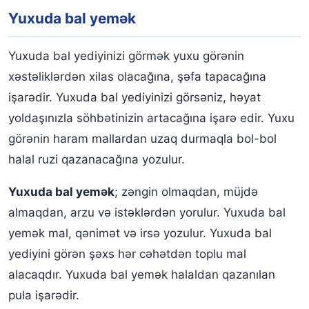
Yuxuda bal yemək
Yuxuda bal yediyinizi görmək yuxu görənin
xəstəliklərdən xilas olacağına, şəfa tapacağına
işarədir. Yuxuda bal yediyinizi görsəniz, həyat
yoldaşınızla söhbətinizin artacağına işarə edir. Yuxu
görənin haram mallardan uzaq durmaqla bol-bol
halal ruzi qazanacağına yozulur.
Yuxuda bal yemək
; zəngin olmaqdan, müjdə
almaqdan, arzu və istəklərdən yorulur. Yuxuda bal
yemək mal, qənimət və irsə yozulur. Yuxuda bal
yediyini görən şəxs hər cəhətdən toplu mal
alacaqdır. Yuxuda bal yemək halaldan qazanılan
pula işarədir.