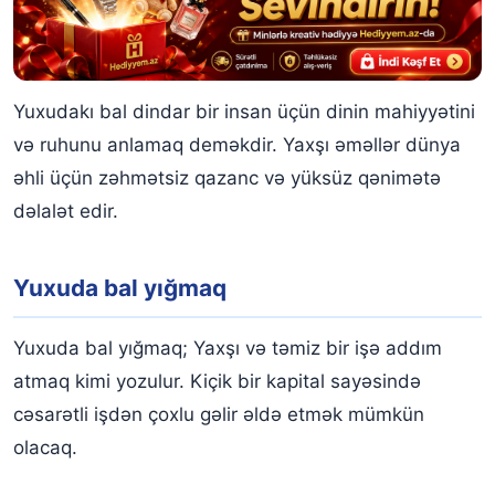
Yuxudakı bal dindar bir insan üçün dinin mahiyyətini
və ruhunu anlamaq deməkdir. Yaxşı əməllər dünya
əhli üçün zəhmətsiz qazanc və yüksüz qənimətə
dəlalət edir.
Yuxuda bal yığmaq
Yuxuda bal yığmaq; Yaxşı və təmiz bir işə addım
atmaq kimi yozulur. Kiçik bir kapital sayəsində
cəsarətli işdən çoxlu gəlir əldə etmək mümkün
olacaq.