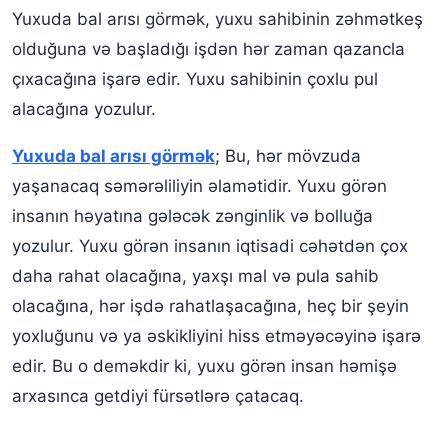
Yuxuda bal arısı görmək, yuxu sahibinin zəhmətkeş
olduğuna və başladığı işdən hər zaman qazancla
çıxacağına işarə edir. Yuxu sahibinin çoxlu pul
alacağına yozulur.
Yuxuda bal arısı görmək
; Bu, hər mövzuda
yaşanacaq səmərəliliyin əlamətidir. Yuxu görən
insanın həyatına gələcək zənginlik və bolluğa
yozulur. Yuxu görən insanın iqtisadi cəhətdən çox
daha rahat olacağına, yaxşı mal və pula sahib
olacağına, hər işdə rahatlaşacağına, heç bir şeyin
yoxluğunu və ya əskikliyini hiss etməyəcəyinə işarə
edir. Bu o deməkdir ki, yuxu görən insan həmişə
arxasınca getdiyi fürsətlərə çatacaq.