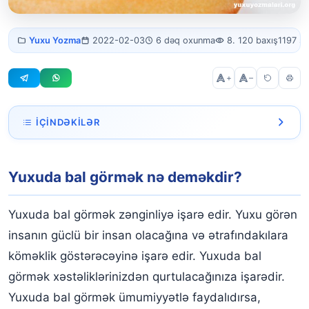
Yuxuda bal
Yuxu Yozma
2022-02-03
6 dəq oxunma
8. 120 baxış
1197 s
gormek
+
–
İÇINDƏKILƏR
Yuxuda bal görmək nə deməkdir?
Yuxuda bal görmək nə deməkdir?
Yuxuda bal yığmaq
Yuxuda bal yemək
Yuxuda bal görmək zənginliyə işarə edir. Yuxu görən
Yuxuda bal pətəyi görmək
insanın güclü bir insan olacağına və ətrafındakılara
köməklik göstərəcəyinə işarə edir. Yuxuda bal
Yuxuda pətəkli bal görmək
görmək xəstəliklərinizdən qurtulacağınıza işarədir.
Yuxuda pətəkli bal yığmaq
Yuxuda bal görmək ümumiyyətlə faydalıdırsa,