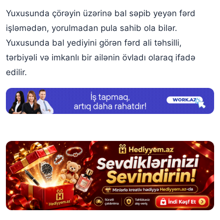
Yuxusunda çörəyin üzərinə bal səpib yeyən fərd
işləmədən, yorulmadan pula sahib ola bilər.
Yuxusunda bal yediyini görən fərd ali təhsilli,
tərbiyəli və imkanlı bir ailənin övladı olaraq ifadə
edilir.