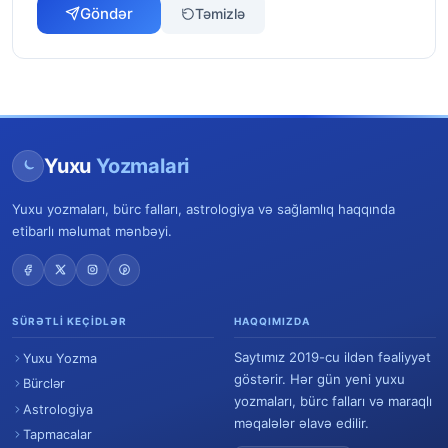
Göndər
Təmizlə
Yuxu
Yozmalari
Yuxu yozmaları, bürc falları, astrologiya və sağlamlıq haqqında
etibarlı məlumat mənbəyi.
SÜRƏTLI KEÇIDLƏR
HAQQIMIZDA
Saytımız 2019-cu ildən fəaliyyət
Yuxu Yozma
göstərir. Hər gün yeni yuxu
Bürclər
yozmaları, bürc falları və maraqlı
Astrologiya
məqalələr əlavə edilir.
Tapmacalar