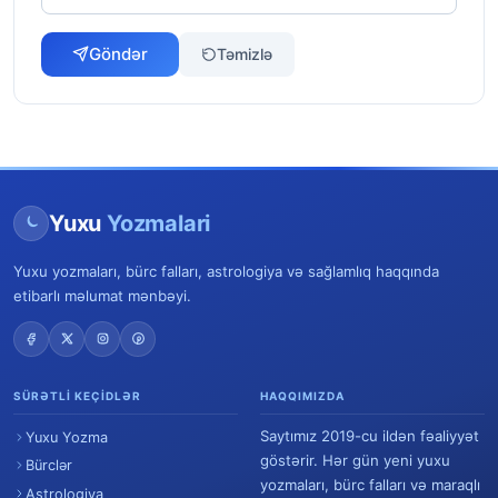
Göndər
Təmizlə
Yuxu
Yozmalari
Yuxu yozmaları, bürc falları, astrologiya və sağlamlıq haqqında
etibarlı məlumat mənbəyi.
SÜRƏTLI KEÇIDLƏR
HAQQIMIZDA
Saytımız 2019-cu ildən fəaliyyət
Yuxu Yozma
göstərir. Hər gün yeni yuxu
Bürclər
yozmaları, bürc falları və maraqlı
Astrologiya