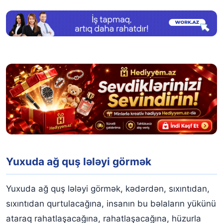
Yuxuda ağ quş lələyi görmək
Yuxuda ağ quş lələyi görmək, kədərdən, sıxıntıdan,
sıxıntıdan qurtulacağına, insanın bu bəlaların yükünü
ataraq rahatlaşacağına, rahatlaşacağına, hüzurla