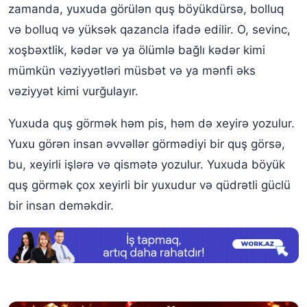
Yuxuda quş balasını görmək
zamanda, yuxuda görülən quş böyükdürsə, bolluq
və bolluq və yüksək qazancla ifadə edilir. O, sevinc,
Yuxuda şahin görmək
xoşbəxtlik, kədər və ya ölümlə bağlı kədər kimi
Yuxuda quş yumurtası görmək
mümkün vəziyyətləri müsbət və ya mənfi əks
Yuxuda əlinizdə quş görmək
vəziyyət kimi vurğulayır.
Yuxuda ağ quş görmək
Yuxuda quş görmək həm pis, həm də xeyirə yozulur.
Yuxuda ağ quş bəsləmək
Yuxu görən insan əvvəllər görmədiyi bir quş görsə,
bu, xeyirli işlərə və qismətə yozulur. Yuxuda böyük
Yuxuda ağ quş sürüsü görmək
quş görmək çox xeyirli bir yuxudur və qüdrətli güclü
Yuxuda ağ quş lələyi görmək
bir insan deməkdir.
Yuxuda xəstə quş görmək
Yuxuda quş dimdiyi görmək
Yuxuda dəvəquşu görmək
Yuxuda tovuz quşu görmək