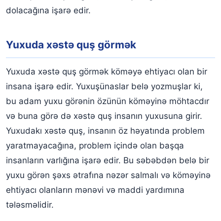
dolacağına işarə edir.
Yuxuda xəstə quş görmək
Yuxuda xəstə quş görmək köməyə ehtiyacı olan bir
insana işarə edir. Yuxuşünaslar belə yozmuşlar ki,
bu adam yuxu görənin özünün köməyinə möhtacdır
və buna görə də xəstə quş insanın yuxusuna girir.
Yuxudakı xəstə quş, insanın öz həyatında problem
yaratmayacağına, problem içində olan başqa
insanların varlığına işarə edir. Bu səbəbdən belə bir
yuxu görən şəxs ətrafına nəzər salmalı və köməyinə
ehtiyacı olanların mənəvi və maddi yardımına
tələsməlidir.