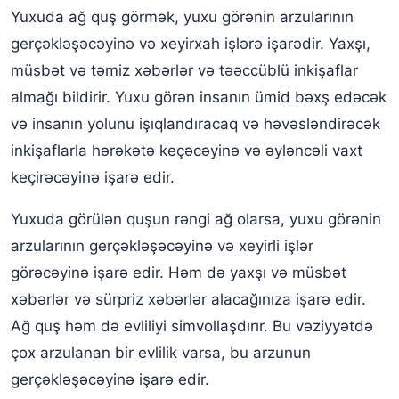
Yuxuda ağ quş görmək, yuxu görənin arzularının
gerçəkləşəcəyinə və xeyirxah işlərə işarədir. Yaxşı,
müsbət və təmiz xəbərlər və təəccüblü inkişaflar
almağı bildirir. Yuxu görən insanın ümid bəxş edəcək
və insanın yolunu işıqlandıracaq və həvəsləndirəcək
inkişaflarla hərəkətə keçəcəyinə və əyləncəli vaxt
keçirəcəyinə işarə edir.
Yuxuda görülən quşun rəngi ağ olarsa, yuxu görənin
arzularının gerçəkləşəcəyinə və xeyirli işlər
görəcəyinə işarə edir. Həm də yaxşı və müsbət
xəbərlər və sürpriz xəbərlər alacağınıza işarə edir.
Ağ quş həm də evliliyi simvollaşdırır. Bu vəziyyətdə
çox arzulanan bir evlilik varsa, bu arzunun
gerçəkləşəcəyinə işarə edir.