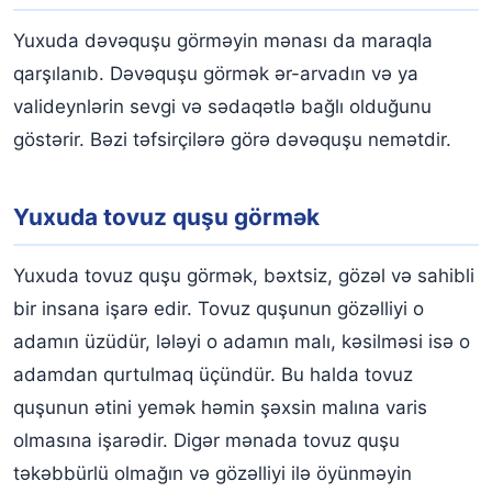
Yuxuda dəvəquşu görməyin mənası da maraqla
qarşılanıb. Dəvəquşu görmək ər-arvadın və ya
valideynlərin sevgi və sədaqətlə bağlı olduğunu
göstərir. Bəzi təfsirçilərə görə dəvəquşu nemətdir.
Yuxuda tovuz quşu görmək
Yuxuda tovuz quşu görmək, bəxtsiz, gözəl və sahibli
bir insana işarə edir. Tovuz quşunun gözəlliyi o
adamın üzüdür, lələyi o adamın malı, kəsilməsi isə o
adamdan qurtulmaq üçündür. Bu halda tovuz
quşunun ətini yemək həmin şəxsin malına varis
olmasına işarədir. Digər mənada tovuz quşu
təkəbbürlü olmağın və gözəlliyi ilə öyünməyin