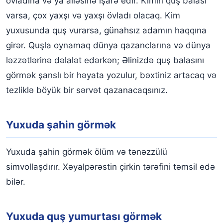
övladına və ya ailəsinə işarə edir. Kimin quş balası
varsa, çox yaxşı və yaxşı övladı olacaq. Kim
yuxusunda quş vurarsa, günahsız adamın haqqına
girər. Quşla oynamaq dünya qazanclarına və dünya
ləzzətlərinə dəlalət edərkən; Əlinizdə quş balasını
görmək şanslı bir həyata yozulur, bəxtiniz artacaq və
tezliklə böyük bir sərvət qazanacaqsınız.
Yuxuda şahin görmək
Yuxuda şahin görmək ölüm və tənəzzülü
simvollaşdırır. Xəyalpərəstin çirkin tərəfini təmsil edə
bilər.
Yuxuda quş yumurtası görmək