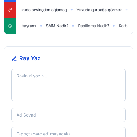
Yuxuda sevinçdən ağlamaq
Yuxuda qurbağa görmək
Yuxuda tele
◆
◆
i il bayramı
SMM Nədir?
Papilloma Nədir?
Karbonat Nədir?
◆
◆
◆
Rəy Yaz