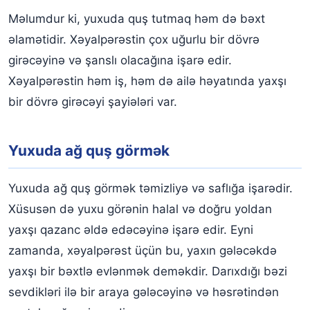
Məlumdur ki, yuxuda quş tutmaq həm də bəxt
əlamətidir. Xəyalpərəstin çox uğurlu bir dövrə
girəcəyinə və şanslı olacağına işarə edir.
Xəyalpərəstin həm iş, həm də ailə həyatında yaxşı
bir dövrə girəcəyi şayiələri var.
Yuxuda ağ quş görmək
Yuxuda ağ quş görmək təmizliyə və saflığa işarədir.
Xüsusən də yuxu görənin halal və doğru yoldan
yaxşı qazanc əldə edəcəyinə işarə edir. Eyni
zamanda, xəyalpərəst üçün bu, yaxın gələcəkdə
yaxşı bir bəxtlə evlənmək deməkdir. Darıxdığı bəzi
sevdikləri ilə bir araya gələcəyinə və həsrətindən