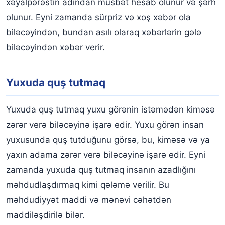
xəyalpərəstin adından müsbət hesab olunur və şərh
olunur. Eyni zamanda sürpriz və xoş xəbər ola
biləcəyindən, bundan asılı olaraq xəbərlərin gələ
biləcəyindən xəbər verir.
Yuxuda quş tutmaq
Yuxuda quş tutmaq yuxu görənin istəmədən kiməsə
zərər verə biləcəyinə işarə edir. Yuxu görən insan
yuxusunda quş tutduğunu görsə, bu, kiməsə və ya
yaxın adama zərər verə biləcəyinə işarə edir. Eyni
zamanda yuxuda quş tutmaq insanın azadlığını
məhdudlaşdırmaq kimi qələmə verilir. Bu
məhdudiyyət maddi və mənəvi cəhətdən
maddiləşdirilə bilər.