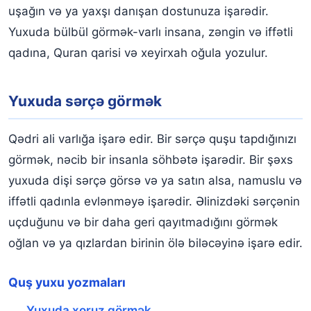
uşağın və ya yaxşı danışan dostunuza işarədir.
Yuxuda bülbül görmək-varlı insana, zəngin və iffətli
qadına, Quran qarisi və xeyirxah oğula yozulur.
Yuxuda sərçə görmək
Qədri ali varlığa işarə edir. Bir sərçə quşu tapdığınızı
görmək, nəcib bir insanla söhbətə işarədir. Bir şəxs
yuxuda dişi sərçə görsə və ya satın alsa, namuslu və
iffətli qadınla evlənməyə işarədir. Əlinizdəki sərçənin
uçduğunu və bir daha geri qayıtmadığını görmək
oğlan və ya qızlardan birinin ölə biləcəyinə işarə edir.
Quş yuxu yozmaları
Yuxuda xoruz görmək