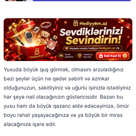
Yuxuda böyük quş görmək, olmasını arzuladığınız
bəzi şeylər üçün nə qədər səbirli və əzmkar
olduğunuzun, sakitliyiniz və uğurlu işinizlə istədiyiniz
hər şeyə nail olacağınızın göstəricisidir. Bəzən bu
yuxu həm də böyük qazanc əldə edəcəyinizə, ömür
boyu rahat yaşayacağınıza və ya böyük bir miras
alacağınıza işarə edir.