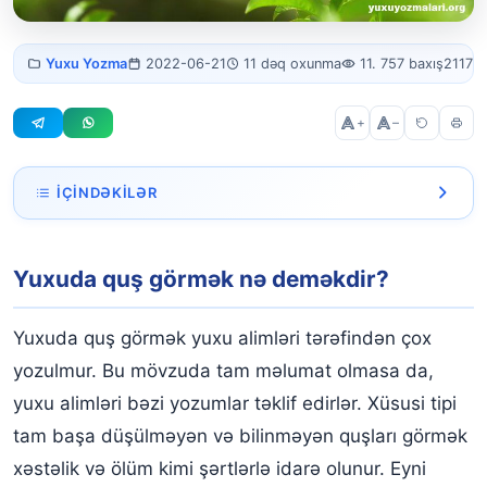
Yuxuda quş
Yuxu Yozma
2022-06-21
11 dəq oxunma
11. 757 baxış
2117 s
görmək
+
–
İÇINDƏKILƏR
Yuxuda quş görmək nə deməkdir?
Yuxuda quş görmək nə deməkdir?
Yuxuda quş uçurmaq
Yuxuda quş tutmaq
Yuxuda quş görmək yuxu alimləri tərəfindən çox
Yuxuda ağ quş görmək
yozulmur. Bu mövzuda tam məlumat olmasa da,
yuxu alimləri bəzi yozumlar təklif edirlər. Xüsusi tipi
Yuxuda böyük quş görmək
tam başa düşülməyən və bilinməyən quşları görmək
Yuxuda quşla danışmaq
xəstəlik və ölüm kimi şərtlərlə idarə olunur. Eyni