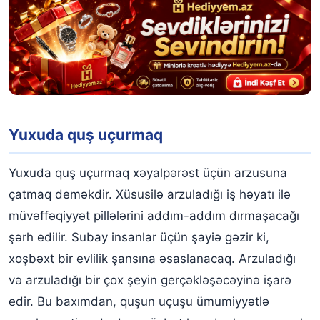
Yuxuda bülbül görmək
Yuxuda sərçə görmək
Quş yuxu yozmaları
Yuxuda quş uçurmaq
Yuxuda quş uçurmaq xəyalpərəst üçün arzusuna
çatmaq deməkdir. Xüsusilə arzuladığı iş həyatı ilə
müvəffəqiyyət pillələrini addım-addım dırmaşacağı
şərh edilir. Subay insanlar üçün şayiə gəzir ki,
xoşbəxt bir evlilik şansına əsaslanacaq. Arzuladığı
və arzuladığı bir çox şeyin gerçəkləşəcəyinə işarə
edir. Bu baxımdan, quşun uçuşu ümumiyyətlə