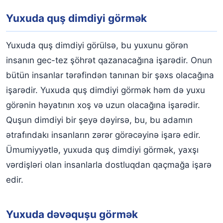
Yuxuda quş dimdiyi görmək
Yuxuda quş dimdiyi görülsə, bu yuxunu görən
insanın gec-tez şöhrət qazanacağına işarədir. Onun
bütün insanlar tərəfindən tanınan bir şəxs olacağına
işarədir. Yuxuda quş dimdiyi görmək həm də yuxu
görənin həyatının xoş və uzun olacağına işarədir.
Quşun dimdiyi bir şeyə dəyirsə, bu, bu adamın
ətrafındakı insanların zərər görəcəyinə işarə edir.
Ümumiyyətlə, yuxuda quş dimdiyi görmək, yaxşı
vərdişləri olan insanlarla dostluqdan qaçmağa işarə
edir.
Yuxuda dəvəquşu görmək