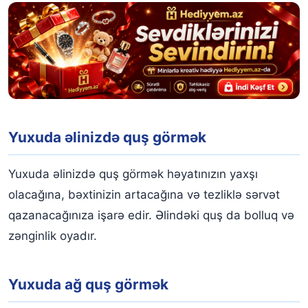
Yuxuda əlinizdə quş görmək
Yuxuda əlinizdə quş görmək həyatınızın yaxşı
olacağına, bəxtinizin artacağına və tezliklə sərvət
qazanacağınıza işarə edir. Əlindəki quş da bolluq və
zənginlik oyadır.
Yuxuda ağ quş görmək