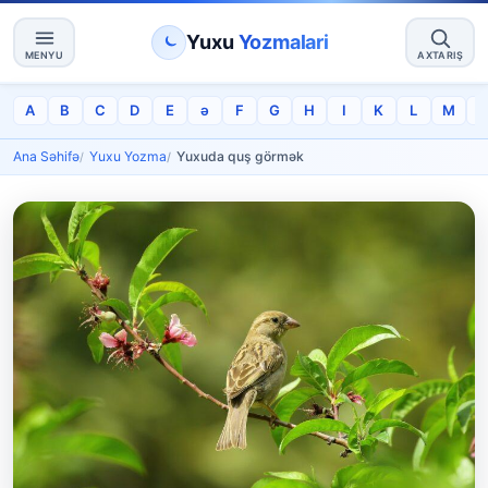
Yuxu
Yozmalari
MENYU
AXTARIŞ
A
B
C
D
E
ə
F
G
H
I
K
L
M
Ana Səhifə
Yuxu Yozma
Yuxuda quş görmək