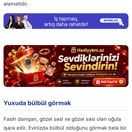
əlamətidir.
Yuxuda bülbül görmək
Fasih danışan, gözəl səsi və gözəl səsi olan oğula
işarə edir. Evinizdə bülbül olduğunu görmək belə bir