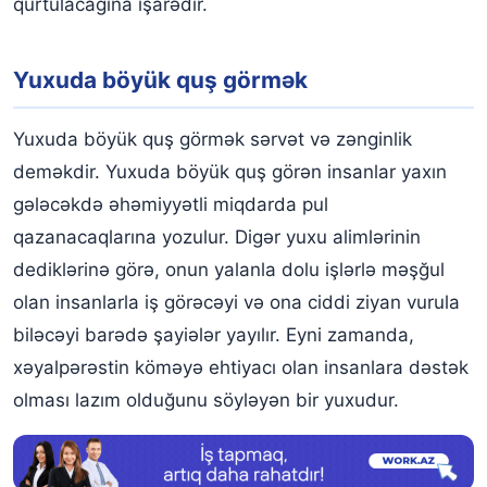
qurtulacağına işarədir.
Yuxuda böyük quş görmək
Yuxuda böyük quş görmək sərvət və zənginlik
deməkdir. Yuxuda böyük quş görən insanlar yaxın
gələcəkdə əhəmiyyətli miqdarda pul
qazanacaqlarına yozulur. Digər yuxu alimlərinin
dediklərinə görə, onun yalanla dolu işlərlə məşğul
olan insanlarla iş görəcəyi və ona ciddi ziyan vurula
biləcəyi barədə şayiələr yayılır. Eyni zamanda,
xəyalpərəstin köməyə ehtiyacı olan insanlara dəstək
olması lazım olduğunu söyləyən bir yuxudur.