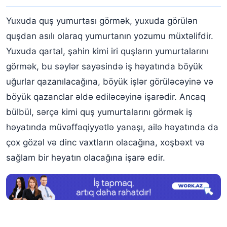
Yuxuda quş yumurtası görmək, yuxuda görülən
quşdan asılı olaraq yumurtanın yozumu müxtəlifdir.
Yuxuda qartal, şahin kimi iri quşların yumurtalarını
görmək, bu səylər sayəsində iş həyatında böyük
uğurlar qazanılacağına, böyük işlər görüləcəyinə və
böyük qazanclar əldə ediləcəyinə işarədir. Ancaq
bülbül, sərçə kimi quş yumurtalarını görmək iş
həyatında müvəffəqiyyətlə yanaşı, ailə həyatında da
çox gözəl və dinc vaxtların olacağına, xoşbəxt və
sağlam bir həyatın olacağına işarə edir.