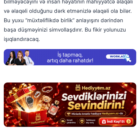
bilməyəcəyini və insan həyatının mahiyyətcə əlaqəli
və əlaqəli olduğunu dərk etmənizlə əlaqəli ola bilər.
Bu yuxu “müxtəliflikdə birlik” anlayışını dərindən
başa düşməyinizi simvollaşdırır. Bu fikir yolunuzu
işıqlandıracaq.