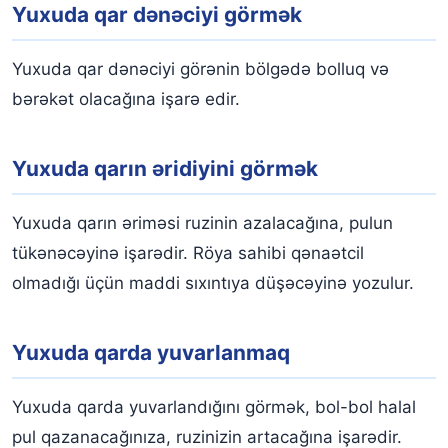
Yuxuda qar dənəciyi görmək
Yuxuda qar dənəciyi görənin bölgədə bolluq və
bərəkət olacağına işarə edir.
Yuxuda qarın əridiyini görmək
Yuxuda qarın əriməsi ruzinin azalacağına, pulun
tükənəcəyinə işarədir. Röya sahibi qənaətcil
olmadığı üçün maddi sıxıntıya düşəcəyinə yozulur.
Yuxuda qarda yuvarlanmaq
Yuxuda qarda yuvarlandığını görmək, bol-bol halal
pul qazanacağınıza, ruzinizin artacağına işarədir.