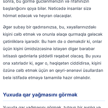
sonra, bu görmə güclənmənizin və rifahınızın
başlanğıcını qoya bilər. Nəticədə insanlar sizə
hörmət edəcək və heyran olacaqlar.
Əgər subay bir qadınsınızsa, bu, xəyallarınızdakı
kişini cəlb etmək və onunla əlaqə qurmaqla gələcək
çətinliklərə işarədir. Bu həm də o deməkdir ki, onlar
üçün kişini ümidsizcəsinə istəyən digər bərabər
ixtisaslı qadınlarla şiddətli rəqabət olacaq. Bu yuxu
ona xatırladır ki, əgər o, həqiqətən ciddidirsə, kişini
özünə cəlb etmək üçün ən qeyri-ənənəvi üsullardan
belə istifadə etməyə tamamilə hazır olmalıdır.
Yuxuda qar yağmasını görmək
Yuxuda qar yağmasını görmək, tutqun bir ayrılıq və