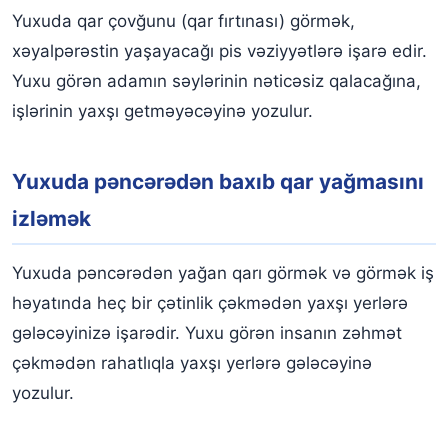
Yuxuda qar çovğunu (qar fırtınası) görmək,
xəyalpərəstin yaşayacağı pis vəziyyətlərə işarə edir.
Yuxu görən adamın səylərinin nəticəsiz qalacağına,
işlərinin yaxşı getməyəcəyinə yozulur.
Yuxuda pəncərədən baxıb qar yağmasını
izləmək
Yuxuda pəncərədən yağan qarı görmək və görmək iş
həyatında heç bir çətinlik çəkmədən yaxşı yerlərə
gələcəyinizə işarədir. Yuxu görən insanın zəhmət
çəkmədən rahatlıqla yaxşı yerlərə gələcəyinə
yozulur.