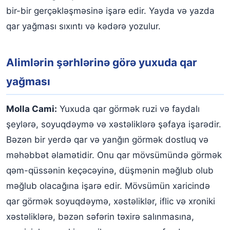
bir-bir gerçəkləşməsinə işarə edir. Yayda və yazda
qar yağması sıxıntı və kədərə yozulur.
Alimlərin şərhlərinə görə yuxuda qar
yağması
Molla Cami:
Yuxuda qar görmək ruzi və faydalı
şeylərə, soyuqdəymə və xəstəliklərə şəfaya işarədir.
Bəzən bir yerdə qar və yanğın görmək dostluq və
məhəbbət əlamətidir. Onu qar mövsümündə görmək
qəm-qüssənin keçəcəyinə, düşmənin məğlub olub
məğlub olacağına işarə edir. Mövsümün xaricində
qar görmək soyuqdəymə, xəstəliklər, iflic və xroniki
xəstəliklərə, bəzən səfərin təxirə salınmasına,