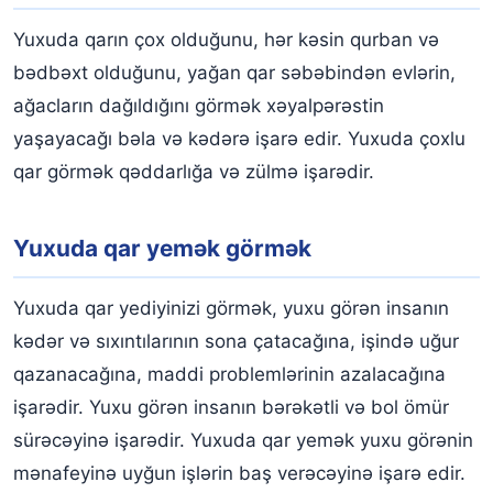
Yuxuda qarın çox olduğunu, hər kəsin qurban və
bədbəxt olduğunu, yağan qar səbəbindən evlərin,
ağacların dağıldığını görmək xəyalpərəstin
yaşayacağı bəla və kədərə işarə edir. Yuxuda çoxlu
qar görmək qəddarlığa və zülmə işarədir.
Yuxuda qar yemək görmək
Yuxuda qar yediyinizi görmək, yuxu görən insanın
kədər və sıxıntılarının sona çatacağına, işində uğur
qazanacağına, maddi problemlərinin azalacağına
işarədir. Yuxu görən insanın bərəkətli və bol ömür
sürəcəyinə işarədir. Yuxuda qar yemək yuxu görənin
mənafeyinə uyğun işlərin baş verəcəyinə işarə edir.