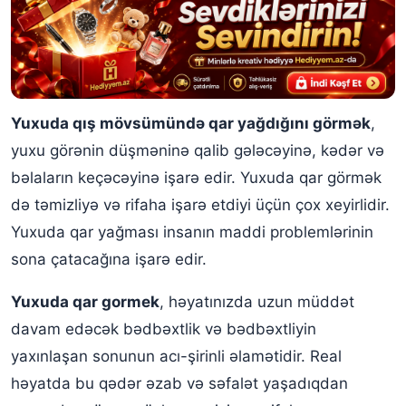
Yuxuda qış mövsümündə qar yağdığını görmək
,
yuxu görənin düşməninə qalib gələcəyinə, kədər və
bəlaların keçəcəyinə işarə edir. Yuxuda qar görmək
də təmizliyə və rifaha işarə etdiyi üçün çox xeyirlidir.
Yuxuda qar yağması insanın maddi problemlərinin
sona çatacağına işarə edir.
Yuxuda qar gormek
, həyatınızda uzun müddət
davam edəcək bədbəxtlik və bədbəxtliyin
yaxınlaşan sonunun acı-şirinli əlamətidir. Real
həyatda bu qədər əzab və səfalət yaşadıqdan