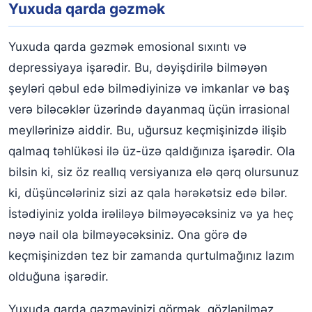
Yuxuda qarda gəzmək
Yuxuda qarda gəzmək emosional sıxıntı və
depressiyaya işarədir. Bu, dəyişdirilə bilməyən
şeyləri qəbul edə bilmədiyinizə və imkanlar və baş
verə biləcəklər üzərində dayanmaq üçün irrasional
meyllərinizə aiddir. Bu, uğursuz keçmişinizdə ilişib
qalmaq təhlükəsi ilə üz-üzə qaldığınıza işarədir. Ola
bilsin ki, siz öz reallıq versiyanıza elə qərq olursunuz
ki, düşüncələriniz sizi az qala hərəkətsiz edə bilər.
İstədiyiniz yolda irəliləyə bilməyəcəksiniz və ya heç
nəyə nail ola bilməyəcəksiniz. Ona görə də
keçmişinizdən tez bir zamanda qurtulmağınız lazım
olduğuna işarədir.
Yuxuda qarda gəzməyinizi görmək, gözlənilməz