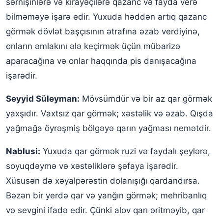
sərnişinlərə və kirayəçilərə qazanc və fayda verə
bilməməyə işarə edir. Yuxuda həddən artıq qazanc
görmək dövlət başçısının ətrafına əzab verdiyinə,
onların əmlakını ələ keçirmək üçün mübarizə
aparacağına və onlar haqqında pis danışacağına
işarədir.
Seyyid Süleyman:
Mövsümdür və bir az qar görmək
yaxşıdır. Vaxtsız qar görmək; xəstəlik və əzab. Qışda
yağmağa öyrəşmiş bölgəyə qarın yağması nemətdir.
Nablusi:
Yuxuda qar görmək ruzi və faydalı şeylərə,
soyuqdəymə və xəstəliklərə şəfaya işarədir.
Xüsusən də xəyalpərəstin dolanışığı qardandırsa.
Bəzən bir yerdə qar və yanğın görmək; mehribanlıq
və sevgini ifadə edir. Çünki alov qarı əritməyib, qar