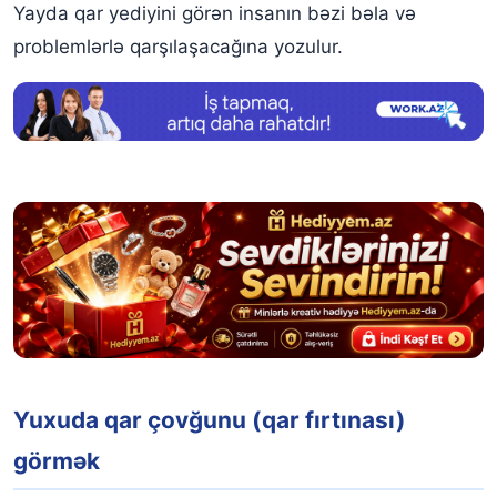
Yayda qar yediyini görən insanın bəzi bəla və
problemlərlə qarşılaşacağına yozulur.
Yuxuda qar çovğunu (qar fırtınası)
görmək