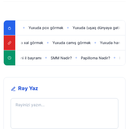
ək
Yuxuda pox görmək
Yuxuda (uşaq dünyaya gətirmək) doğma
◆
◆
xuda xal görmək
Yuxuda camış görmək
Yuxuda hamilə qadın gör
◆
◆
Yeni il bayramı
SMM Nədir?
Papilloma Nədir?
Karbonat Nəd
◆
◆
◆
Rəy Yaz