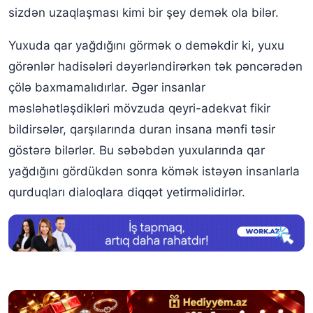
Yuxuda çoxlu qar yağdığını görmək
sizdən uzaqlaşması kimi bir şey demək ola bilər.
Yuxuda qar yemək görmək
Yuxuda qar yağdığını görmək o deməkdir ki, yuxu
Yuxuda qar çovğunu (qar fırtınası) görmək
görənlər hadisələri dəyərləndirərkən tək pəncərədən
çölə baxmamalıdırlar. Əgər insanlar
Yuxuda pəncərədən baxıb qar yağmasını izləmək
məsləhətləşdikləri mövzuda qeyri-adekvat fikir
Yuxuda qar dənəciyi görmək
bildirsələr, qarşılarında duran insana mənfi təsir
Yuxuda qarın əridiyini görmək
göstərə bilərlər. Bu səbəbdən yuxularında qar
Yuxuda qarda yuvarlanmaq
yağdığını gördükdən sonra kömək istəyən insanlarla
qurduqları dialoqlara diqqət yetirməlidirlər.
Yuxuda üstünə qar yağdığını görmək
Alimlərin şərhlərinə görə yuxuda qar yağması