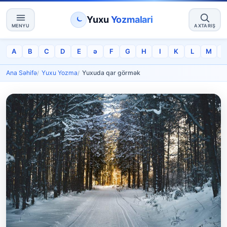
Yuxu
Yozmalari
MENYU
AXTARIŞ
A
B
C
D
E
ə
F
G
H
I
K
L
M
Ana Səhifə
Yuxu Yozma
Yuxuda qar görmək