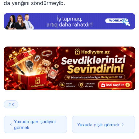
da yanğını söndürməyib.
q
Yuxuda qan işədiyini
Yuxuda pişik görmək
görmek