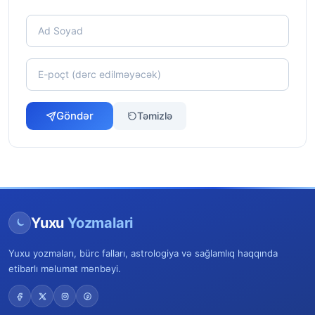
Göndər
Təmizlə
Yuxu
Yozmalari
Yuxu yozmaları, bürc falları, astrologiya və sağlamlıq haqqında
etibarlı məlumat mənbəyi.