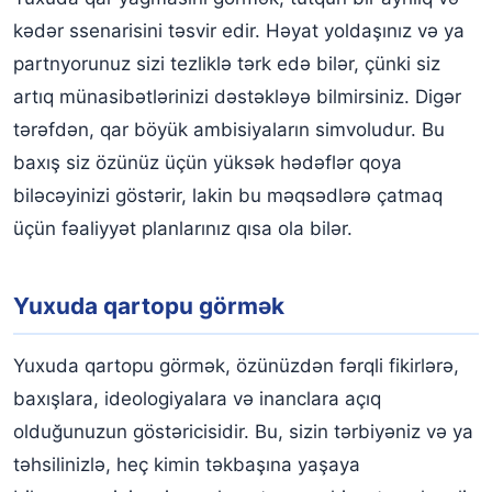
kədər ssenarisini təsvir edir. Həyat yoldaşınız və ya
partnyorunuz sizi tezliklə tərk edə bilər, çünki siz
artıq münasibətlərinizi dəstəkləyə bilmirsiniz. Digər
tərəfdən, qar böyük ambisiyaların simvoludur. Bu
baxış siz özünüz üçün yüksək hədəflər qoya
biləcəyinizi göstərir, lakin bu məqsədlərə çatmaq
üçün fəaliyyət planlarınız qısa ola bilər.
Yuxuda qartopu görmək
Yuxuda qartopu görmək, özünüzdən fərqli fikirlərə,
baxışlara, ideologiyalara və inanclara açıq
olduğunuzun göstəricisidir. Bu, sizin tərbiyəniz və ya
təhsilinizlə, heç kimin təkbaşına yaşaya