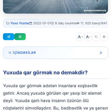
Yuxuda qar
Yuxu Yozma
2022-01-01
8 dəq oxunma
11. 920 baxış
1641 s
görmək
+
–
İÇINDƏKILƏR
Yuxuda qar görmək nə deməkdir?
Yuxuda qar görmək nə deməkdir?
Yuxuda qar yağmasını görmək
Yuxuda qartopu görmək
Yuxuda qar görmək adətən insanlara xoşbəxtlik
Yuxuda qarda gəzmək
gətirir. Ancaq yuxuda görülən qar yaxşı bir əlamət
deyil. Yuxuda qarlı hava insanın özünün ölü
Yayda yuxuda qar yağdığını görmək
nöqtələrini simvollaşdırır. Bu, bədbəxtlik və ya şansın