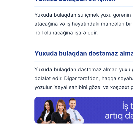
Yuxuda bulaqdan su içmək yuxu görənin do
atacağına və iş həyatındakı maneələri bir
həll olunacağına işarə edir.
Yuxuda bulaqdan dəstəmaz alm
Yuxuda bulaqdan dəstəmaz almaq yuxu görə
dəlalət edir. Digər tərəfdən, haqqa səya
yozulur. Xəyal sahibini gözəl və xoşbəxt g