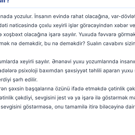
ir?
a yozulur. İnsanın evində rahat olacağına, var-dövləti
əti nəticəsində çoxlu xeyirli işlər görəcəyindən xəbər ver
də xoşbəxt olacağına işarə sayılır. Yuxuda fəvvarə görm
rmək nə deməkdir, bu nə deməkdir? Sualın cavabını sizin 
umlarda xeyirli sayılır. Ənənəvi yuxu yozumlarında insanı
adələrə psixoloji baxımdan şəxsiyyət təhlili aparan yuxu 
iyi şərh edilir.
n şəxsin başqalarına özünü ifadə etməkdə çətinlik çəkdi
nlik çəkdiyi, sevgisini jest və ya işarə ilə göstərmək mə
 sevgisini göstərməsə, onu tamamilə itirə biləcəyinə dair