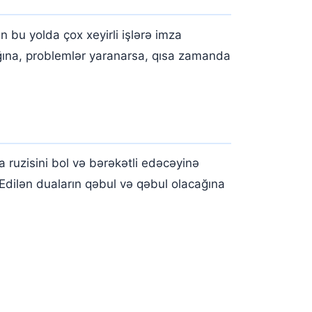
 bu yolda çox xeyirli işlərə imza
cağına, problemlər yaranarsa, qısa zamanda
ruzisini bol və bərəkətli edəcəyinə
Edilən duaların qəbul və qəbul olacağına