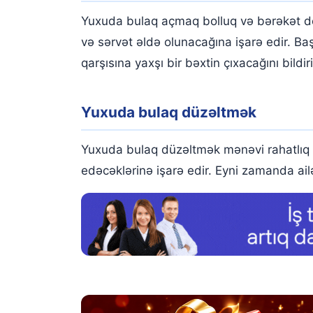
Yuxuda bulaq açmaq bolluq və bərəkət d
Yuxuda bulaqdan süd axdığını görmək
və sərvət əldə olunacağına işarə edir. B
Yuxuda bulaq hortumu görmək
qarşısına yaxşı bir bəxtin çıxacağını bildiri
Yuxuda bulaq hövzəsi görmək
Yuxuda mərmər bulaq görmək
Yuxuda bulaq düzəltmək
Yuxuda birdən çox bulaq görmək
Yuxuda bulaq düzəltmək mənəvi rahatlıq d
Yuxuda paslı bulaq görmək
edəcəklərinə işarə edir. Eyni zamanda ail
Yuxuda dağılmış bulaq görmək
Yuxuda böyük bulaq görmək