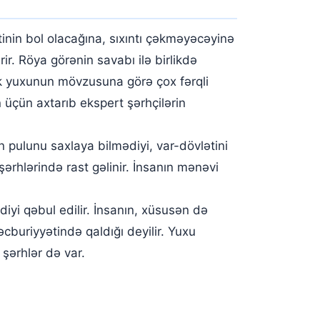
nin bol olacağına, sıxıntı çəkməyəcəyinə
ir. Röya görənin savabı ilə birlikdə
ək yuxunun mövzusuna görə çox fərqli
üçün axtarıb ekspert şərhçilərin
n pulunu saxlaya bilmədiyi, var-dövlətini
şərhlərində rast gəlinir. İnsanın mənəvi
yi qəbul edilir. İnsanın, xüsusən də
cburiyyətində qaldığı deyilir. Yuxu
 şərhlər də var.