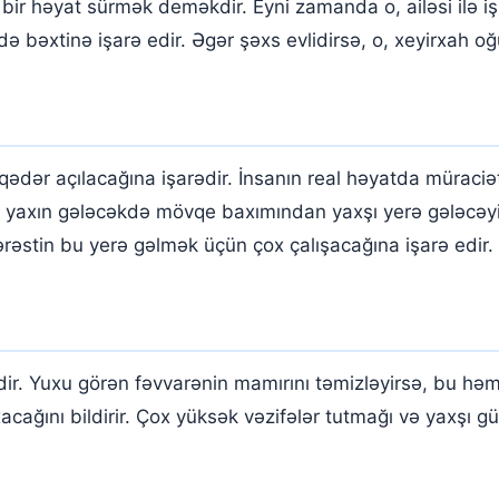
bir həyat sürmək deməkdir. Eyni zamanda o, ailəsi ilə i
bəxtinə işarə edir. Əgər şəxs evlidirsə, o, xeyirxah oğul
ədər açılacağına işarədir. İnsanın real həyatda müraciət 
rsə, yaxın gələcəkdə mövqe baxımından yaxşı yerə gələcəy
əstin bu yerə gəlmək üçün çox çalışacağına işarə edir.
. Yuxu görən fəvvarənin mamırını təmizləyirsə, bu həm d
cağını bildirir. Çox yüksək vəzifələr tutmağı və yaxşı gün