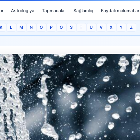
ər
Astrologiya
Tapmacalar
Sağlamlıq
Faydalı məlumatlar
K
L
M
N
O
P
Q
S
T
U
V
X
Y
Z