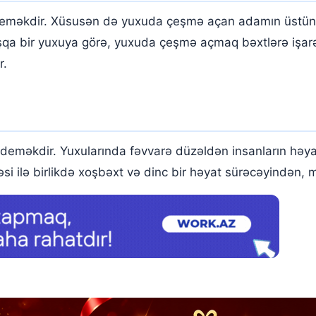
eməkdir. Xüsusən də yuxuda çeşmə açan adamın üstündə
aşqa bir yuxuya görə, yuxuda çeşmə açmaq bəxtlərə işarə
r.
eməkdir. Yuxularında fəvvarə düzəldən insanların həyat
əsi ilə birlikdə xoşbəxt və dinc bir həyat sürəcəyindən,