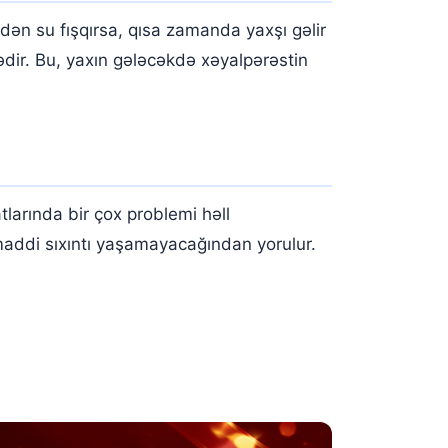
n su fışqırsa, qısa zamanda yaxşı gəlir
dir. Bu, yaxın gələcəkdə xəyalpərəstin
larında bir çox problemi həll
 maddi sıxıntı yaşamayacağından yorulur.