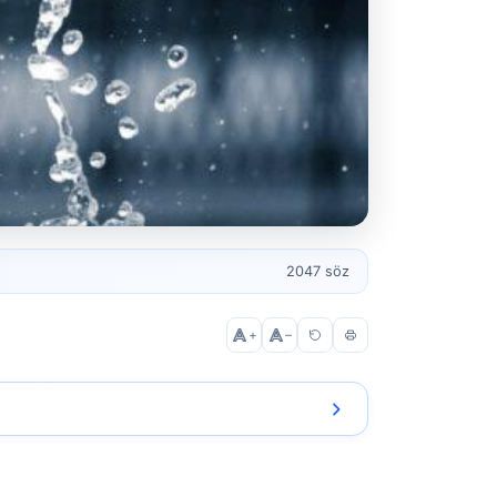
2047 söz
+
–