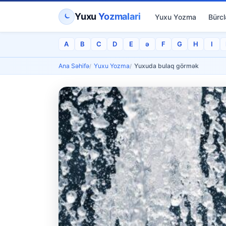
Yuxu
Yozmalari
Yuxu Yozma
Bürcl
A
B
C
D
E
ə
F
G
H
I
Ana Səhifə
Yuxu Yozma
Yuxuda bulaq görmək