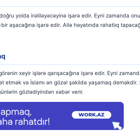
ğru yolda irəliləyəcəyinə işarə edir. Eyni zamanda onun
-bir aşacağına işarə edir. Ailə həyatında rahatlıq tapa
aq
nin xeyir işlərə qarışacağına işarə edir. Eyni zamanda 
hət etmək və İslamı ən gözəl şəkildə yaşamaq deməkdir. 
ünlərin gözlədiyindən xəbər verir.