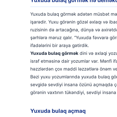
Yuxuda bulaq görmək nə deməkd
Yuxuda bulaq açmaq
Yuxuda bulaq düzəltmək
Yuxuda bulaq görmək adətən müsbət mənad
Yuxuda bulaq düzəltdirmək
işarədir. Yuxu görənin gözəl əxlaqı və ibad
ruzisinin də artacağına, dünya və axirət
Yuxuda bulaq tapmaq
şərhlərə məruz qalır. “Yuxuda fəvvarə gö
Yuxuda bulaq təmizləmək
ifadələrini bir araya gətirdik.
Yuxuda bulaqdan su içmək
Yuxuda bulaq görmək
dini və əxlaqi yoz
israf etməsinə dair yozumlar var. Mənfi if
Yuxuda bulaqdan dəstəmaz almaq
həzzlərdən çox maddi ləzzətlərə önəm verd
Yuxuda bulaqdan su içdiyinizi görmək
Bəzi yuxu yozumlarında yuxuda bulaq görə
Yuxuda axmayan bulaq görmək
sevgidə sevdiyi insana özünü açmaqda çəti
görənin vaxtının tükəndiyi, sevdiyi insana
Yuxuda bulaqdan su doldurduğunuzu görmək
Yuxuda sınmış bulaq görmək
Yuxuda bulaq açmaq
Yuxuda tarixi bulaq görmək