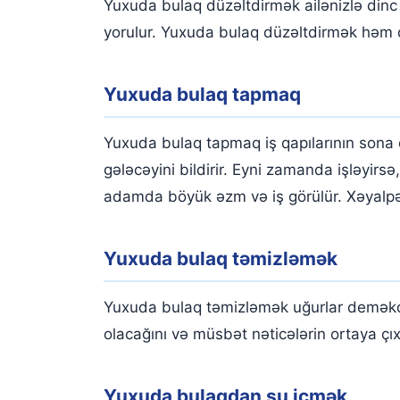
Yuxuda bulaq düzəltdirmək ailənizlə dinc 
yorulur. Yuxuda bulaq düzəltdirmək həm də 
Yuxuda bulaq tapmaq
Yuxuda bulaq tapmaq iş qapılarının sona q
gələcəyini bildirir. Eyni zamanda işləyi
adamda böyük əzm və iş görülür. Xəyalpər
Yuxuda bulaq təmizləmək
Yuxuda bulaq təmizləmək uğurlar deməkdir
olacağını və müsbət nəticələrin ortaya çıxa
Yuxuda bulaqdan su içmək