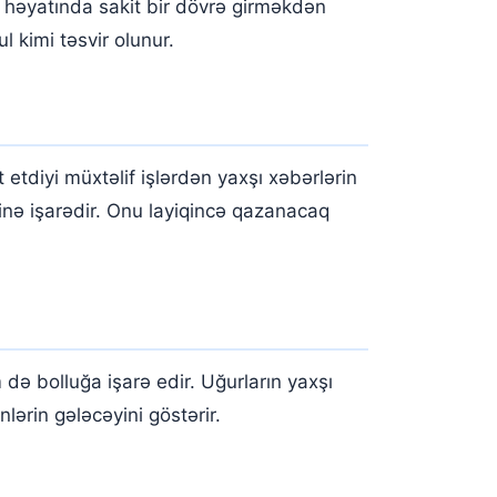
ş həyatında sakit bir dövrə girməkdən
 kimi təsvir olunur.
etdiyi müxtəlif işlərdən yaxşı xəbərlərin
inə işarədir. Onu layiqincə qazanacaq
ə bolluğa işarə edir. Uğurların yaxşı
lərin gələcəyini göstərir.