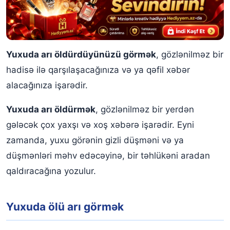
Yuxuda arı öldürdüyünüzü görmək
, gözlənilməz bir
hadisə ilə qarşılaşacağınıza və ya qəfil xəbər
alacağınıza işarədir.
Yuxuda arı öldürmək
, gözlənilməz bir yerdən
gələcək çox yaxşı və xoş xəbərə işarədir. Eyni
zamanda, yuxu görənin gizli düşməni və ya
düşmənləri məhv edəcəyinə, bir təhlükəni aradan
qaldıracağına yozulur.
Yuxuda ölü arı görmək