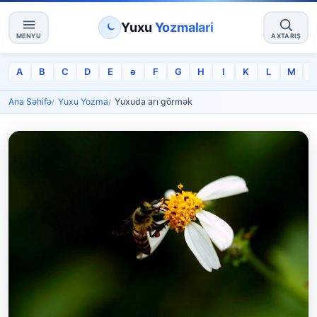
Yuxu
Yozmalari
MENYU
AXTARIŞ
A
B
C
D
E
ə
F
G
H
I
K
L
M
Ana Səhifə
Yuxu Yozma
Yuxuda arı görmək