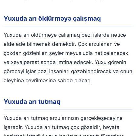
Yuxuda arı öldürməyə çalışmaq
Yuxuda arı öldürməyə çalışmaq bəzi işlərdə nəticə
əldə edə bilməmək deməkdir. Çox arzulanan və
çoxdan gözlənilən şeylər məyusluqla nəticələnəcək
və xəyalpərəst sonda imtina edəcək. Yuxu görənin
görəcəyi işlər bəzi insanları qəzəbləndirəcək və onun
əleyhinə çevrilməsinə səbəb olacaq.
Yuxuda arı tutmaq
Yuxuda arı tutmaq arzularınızın gerçəkləşəcəyinə
işarədir. Yuxuda arı tutmaq çox gözəldir, həyata