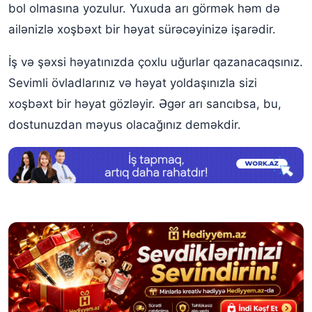
Yuxuda bal arısı görmək
bol olmasına yozulur. Yuxuda arı görmək həm də
ailənizlə xoşbəxt bir həyat sürəcəyinizə işarədir.
Yuxuda eşşək arısı görmək
İş və şəxsi həyatınızda çoxlu uğurlar qazanacaqsınız.
Yuxuda arı öldürməyə çalışmaq
Sevimli övladlarınız və həyat yoldaşınızla sizi
Yuxuda arı tutmaq
xoşbəxt bir həyat gözləyir. Əgər arı sancıbsa, bu,
Yuxuda arı öldürmək
dostunuzdan məyus olacağınız deməkdir.
Yuxuda ölü arı görmək
Bal yuxu yozmaları