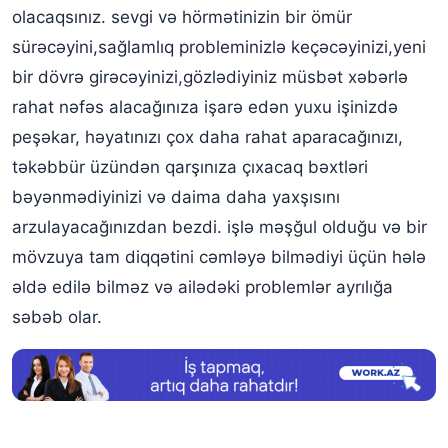
olacaqsınız. sevgi və hörmətinizin bir ömür
sürəcəyini,sağlamlıq probleminizlə keçəcəyinizi,yeni
bir dövrə girəcəyinizi,gözlədiyiniz müsbət xəbərlə
rahat nəfəs alacağınıza işarə edən yuxu işinizdə
peşəkar, həyatınızı çox daha rahat aparacağınızı,
təkəbbür üzündən qarşınıza çıxacaq bəxtləri
bəyənmədiyinizi və daima daha yaxşısını
arzulayacağınızdan bezdi. işlə məşğul olduğu və bir
mövzuya tam diqqətini cəmləyə bilmədiyi üçün hələ
əldə edilə bilməz və ailədəki problemlər ayrılığa
səbəb olar.