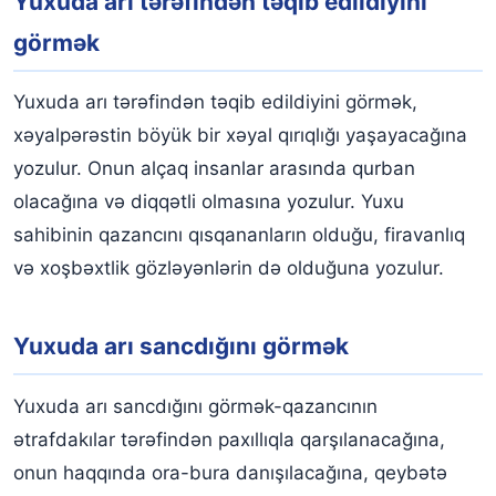
Yuxuda arı tərəfindən təqib edildiyini
görmək
Yuxuda arı tərəfindən təqib edildiyini görmək,
xəyalpərəstin böyük bir xəyal qırıqlığı yaşayacağına
yozulur. Onun alçaq insanlar arasında qurban
olacağına və diqqətli olmasına yozulur. Yuxu
sahibinin qazancını qısqananların olduğu, firavanlıq
və xoşbəxtlik gözləyənlərin də olduğuna yozulur.
Yuxuda arı sancdığını görmək
Yuxuda arı sancdığını görmək-qazancının
ətrafdakılar tərəfindən paxıllıqla qarşılanacağına,
onun haqqında ora-bura danışılacağına, qeybətə