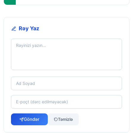
Rəy Yaz
Göndər
Təmizlə