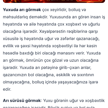
Yuxuda arı görmək
çox xeyirlidir, bolluq və
məhsuldarlıq deməkdir. Yuxusunda arı görən insan iş
həyatında və ailə həyatında çox xoşbəxt və uğurlu
olacağına işarədir. Xəyalpərəstin rəqiblərinə qarşı
xüsusilə iş həyatında uğur və zəfərlər qazanacağı,
evlilik və şəxsi həyatında xoşbəxtliyi ilə hər kəsin
həsədlə baxdığı biri olacağı mənasını verir. Yuxuda
arı görmək, ömrünün çox gözəl və uzun olacağına
işarədir. Yuxuda arı pətəyinə girib-çıxan arılar,
qazancınızın bol olacağına, əskiklik və sıxıntının
olmayacağına, bolluq içində yaşayacağınıza işarə
edir.
Arı sürüsü görmək
: Yuxu görənin uğur və xoşbəxtlik
qazanacağına işarədir. Böyük ruziyə və bol pula