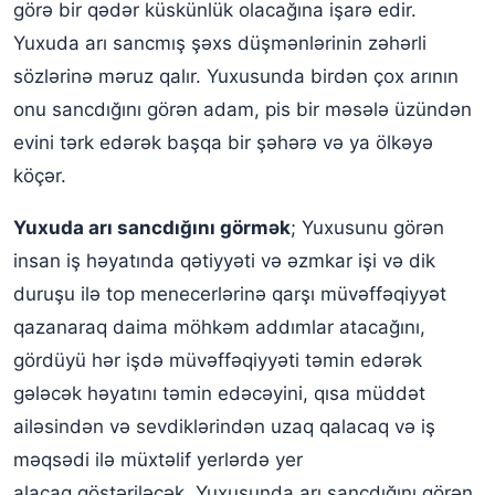
görə bir qədər küskünlük olacağına işarə edir.
Yuxuda arı sancmış şəxs düşmənlərinin zəhərli
sözlərinə məruz qalır. Yuxusunda birdən çox arının
onu sancdığını görən adam, pis bir məsələ üzündən
evini tərk edərək başqa bir şəhərə və ya ölkəyə
köçər.
Yuxuda arı sancdığını görmək
; Yuxusunu görən
insan iş həyatında qətiyyəti və əzmkar işi və dik
duruşu ilə top menecerlərinə qarşı müvəffəqiyyət
qazanaraq daima möhkəm addımlar atacağını,
gördüyü hər işdə müvəffəqiyyəti təmin edərək
gələcək həyatını təmin edəcəyini, qısa müddət
ailəsindən və sevdiklərindən uzaq qalacaq və iş
məqsədi ilə müxtəlif yerlərdə yer
alacaq.göstəriləcək. Yuxusunda arı sancdığını görən