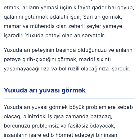
etmək, arıların yeməsi üçün kifayət qədər bal qoyub,
qalanını götürmək ədalətli işdir; Sarı arı görmək,
memar və mühəndis olan zəhərli şeylər yeməyə
işarədir. Yuxuda pətəyi olan arı sərvətdir.
Yuxuda arı pətəyinin başında olduğunuzu və arıların
pətəyə girib-çıxdığını görmək, maddi sıxıntı
yaşamayacağınıza və bol ruzili olacağınıza işarədir.
Yuxuda arı yuvası görmək
Yuxuda arı yuvası görmək böyük problemlərə səbəb
olacaq, əlinizdəki iş qısa zamanda batacaq,
borcunuzu problemsiz və fasiləsiz ödəyəcək,
insanların işarə edib hörmət edəcəyi bir insan