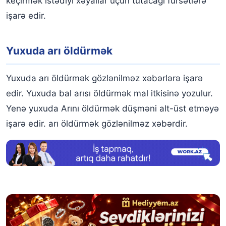
keçirmək istədiyi xəyallar üçün tutacağı fürsətlərə
işarə edir.
Yuxuda arı öldürmək
Yuxuda arı öldürmək gözlənilməz xəbərlərə işarə
edir. Yuxuda bal arısı öldürmək mal itkisinə yozulur.
Yenə yuxuda Arını öldürmək düşməni alt-üst etməyə
işarə edir. arı öldürmək gözlənilməz xəbərdir.