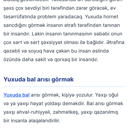
şəxs çox sevdiyi biri tərəfindən zərər görəcək, ev
təsərrüfatında problem yaradacaq. Yuxuda hornet
sancdığını görmək insanın ətrafı tərəfindən tanınan
bir insandır. Lakin insanın tanınmasının səbəbi onun
çox sərt və sərt şəxsiyyət olması ilə bağlıdır. Ətrafına
qəzəbli və soyuq hava çəkən bu insan əslində
özündə daha sakit və qorxaq bir insandır.
Yuxuda bal arısı görmək
Yuxuda bal
arısı görmək, kişiyə yozulur. Yaxşı oğul
və ya yaxşı həyat yoldaşı deməkdir. Bal arısı görmək
yaxşı əhval-ruhiyyəli, zəhmətkeş, yaxşı qazanılmış
bir insanla əlaqələndirilir.