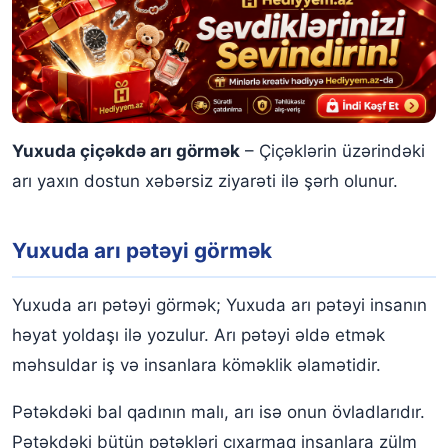
Yuxuda çiçəkdə arı görmək
– Çiçəklərin üzərindəki
arı yaxın dostun xəbərsiz ziyarəti ilə şərh olunur.
Yuxuda arı pətəyi görmək
Yuxuda arı pətəyi görmək; Yuxuda arı pətəyi insanın
həyat yoldaşı ilə yozulur. Arı pətəyi əldə etmək
məhsuldar iş və insanlara köməklik əlamətidir.
Pətəkdəki bal qadının malı, arı isə onun övladlarıdır.
Pətəkdəki bütün pətəkləri çıxarmaq insanlara zülm