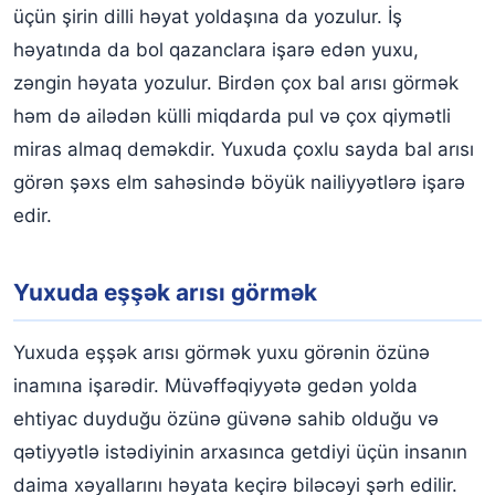
üçün şirin dilli həyat yoldaşına da yozulur. İş
həyatında da bol qazanclara işarə edən yuxu,
zəngin həyata yozulur. Birdən çox bal arısı görmək
həm də ailədən külli miqdarda pul və çox qiymətli
miras almaq deməkdir. Yuxuda çoxlu sayda bal arısı
görən şəxs elm sahəsində böyük nailiyyətlərə işarə
edir.
Yuxuda eşşək arısı görmək
Yuxuda eşşək arısı görmək yuxu görənin özünə
inamına işarədir. Müvəffəqiyyətə gedən yolda
ehtiyac duyduğu özünə güvənə sahib olduğu və
qətiyyətlə istədiyinin arxasınca getdiyi üçün insanın
daima xəyallarını həyata keçirə biləcəyi şərh edilir.