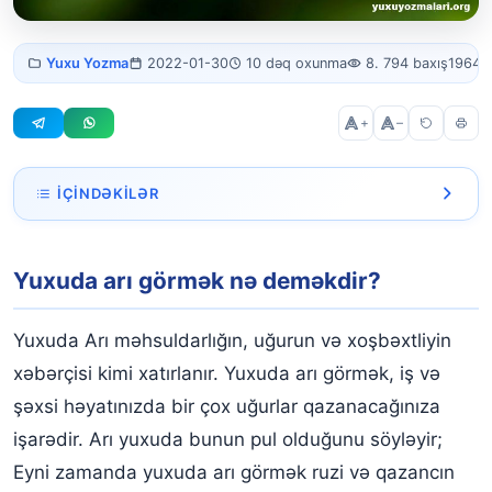
Yuxuda arı
Yuxu Yozma
2022-01-30
10 dəq oxunma
8. 794 baxış
1964 
görmək
+
–
İÇINDƏKILƏR
Yuxuda arı görmək nə deməkdir?
Yuxuda arı görmək nə deməkdir?
Yuxuda arı pətəyi görmək
Yuxuda arı yuvası görmək
Yuxuda Arı məhsuldarlığın, uğurun və xoşbəxtliyin
Yuxuda böyük arı görmək
xəbərçisi kimi xatırlanır. Yuxuda arı görmək, iş və
şəxsi həyatınızda bir çox uğurlar qazanacağınıza
Yuxuda arı tərəfindən təqib edildiyini görmək
işarədir. Arı yuxuda bunun pul olduğunu söyləyir;
Yuxuda arı sancdığını görmək
Eyni zamanda yuxuda arı görmək ruzi və qazancın