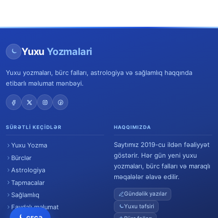
Yuxu
Yozmalari
Yuxu yozmaları, bürc falları, astrologiya və sağlamlıq haqqında
etibarlı məlumat mənbəyi.
SÜRƏTLI KEÇIDLƏR
HAQQIMIZDA
Saytımız 2019-cu ildən fəaliyyət
Yuxu Yozma
göstərir. Hər gün yeni yuxu
Bürclər
yozmaları, bürc falları və maraqlı
Astrologiya
məqalələr əlavə edilir.
Tapmacalar
Gündəlik yazılar
Sağlamlıq
Yuxu təfsiri
Faydalı məlumat
GECƏ