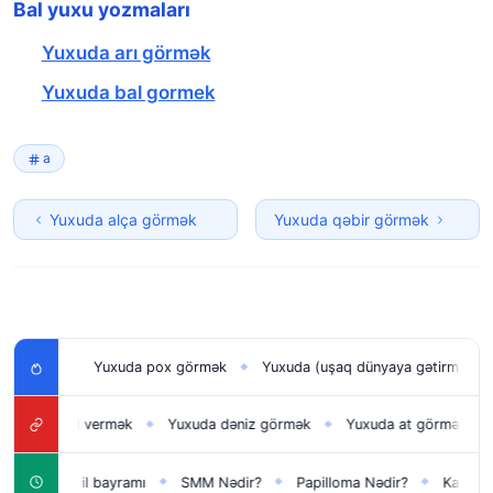
Bal yuxu yozmaları
Yuxuda arı görmək
Yuxuda bal gormek
a
Yuxuda alça görmək
Yuxuda qəbir görmək
Yuxuda pox görmək
Yuxuda (uşaq dünyaya gətirmək) doğmaq
◆
◆
pul vermək
Yuxuda dəniz görmək
Yuxuda at görmək
Yuxuda 
◆
◆
◆
Yeni il bayramı
SMM Nədir?
Papilloma Nədir?
Karbonat Nədir
◆
◆
◆