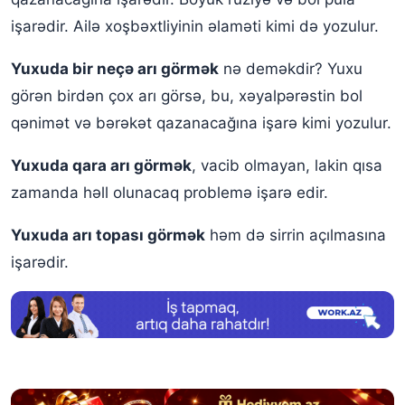
işarədir. Ailə xoşbəxtliyinin əlaməti kimi də yozulur.
Yuxuda bir neçə arı görmək
nə deməkdir? Yuxu
görən birdən çox arı görsə, bu, xəyalpərəstin bol
qənimət və bərəkət qazanacağına işarə kimi yozulur.
Yuxuda qara arı görmək
, vacib olmayan, lakin qısa
zamanda həll olunacaq problemə işarə edir.
Yuxuda arı topası görmək
həm də sirrin açılmasına
işarədir.