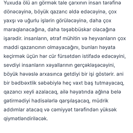
Yuxuda ölü arı görmək tale çarxının insan tərəfinə
dönəcəyinə, böyük qazanc əldə edəcəyinə, çox
yaxşı və uğurlu işlərin görüləcəyinə, daha çox
maraqlanacağına, daha təşəbbüskar olacağına
işarədir. insanların, ətraf mühitin və heyvanların çox
maddi qazancının olmayacağını, bunları həyata
keçirmək üçün hər cür fürsətdən istifadə edəcəyini,
sevdiyi insanların xəyallarının gerçəkləşəcəyini,
böyük həvəslə arxasınca getdiyi bir işi göstərir. ani
bir bədbəxtlik səbəbiylə heç vaxt baş tutmayacaq,
qazancı xeyli azalacaq, ailə həyatında ağlına belə
gətirmədiyi hadisələrlə qarşılaşacaq, müdrik
addımlar atacaq və cəmiyyət tərəfindən yüksək
qiymətləndiriləcək.