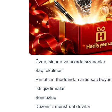
Üzdə, sinədə və arxada sızanaqlar
Saç tökülməsi
Hirsutizm (həddindən artıq saç böyüm
İsti qızdırmalar
Sonsuzluq
Düzensiz menstrual dövrlər