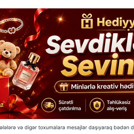
lələrə və digər toxumalara mesajlar daşıyaraq bədən dax