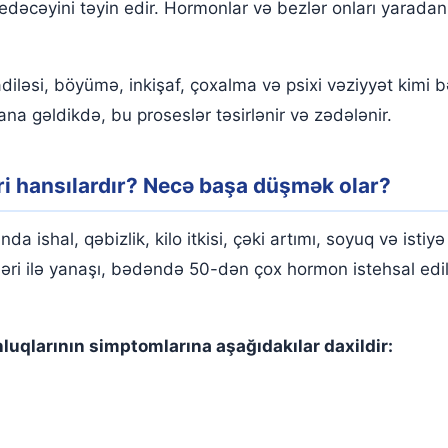
dəcəyini təyin edir. Hormonlar və bezlər onları yaradan
əsi, böyümə, inkişaf, çoxalma və psixi vəziyyət kimi b
na gəldikdə, bu proseslər təsirlənir və zədələnir.
ri hansılardır? Necə başa düşmək olar?
a ishal, qəbizlik, kilo itkisi, çəki artımı, soyuq və istiyə
ri ilə yanaşı, bədəndə 50-dən çox hormon istehsal edil
qlarının simptomlarına aşağıdakılar daxildir: