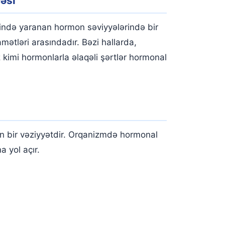
əsi
ində yaranan hormon səviyyələrində bir
amətləri arasındadır. Bəzi hallarda,
kimi hormonlarla əlaqəli şərtlər hormonal
n bir vəziyyətdir. Orqanizmdə hormonal
 yol açır.