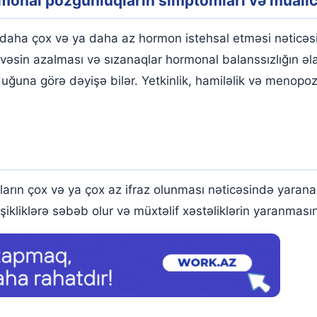
onal pozğunluqların simptomları və müalic
 Necə başa düşmək olar?
daha çox və ya daha az hormon istehsal etməsi nəticəs
 həvəsin azalması və sızanaqlar hormonal balanssızlığın əl
ğuna görə dəyişə bilər. Yetkinlik, hamiləlik və menopoz 
lur?
?
ın çox və ya çox az ifraz olunması nəticəsində yarana
r?
liklərə səbəb olur və müxtəlif xəstəliklərin yaranmasına
ciət etməliyəm?