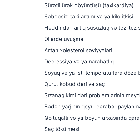
Sürətli ürək döyüntüsü (taxikardiya)
Səbəbsiz çəki artımı və ya kilo itkisi
Həddindən artıq susuzluq və tez-tez 
Əllərdə uyuşma
Artan xolesterol səviyyələri
Depressiya və ya narahatlıq
Soyuq və ya isti temperaturlara dözə
Quru, kobud dəri və saç
Sızanaq kimi dəri problemlərinin mey
Bədən yağının qeyri-bərabər paylanm
Qoltuqaltı və ya boyun arxasında qara
Saç tökülməsi