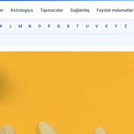
ər
Astrologiya
Tapmacalar
Sağlamlıq
Faydalı məlumatlar
K
L
M
N
O
P
Q
S
T
U
V
X
Y
Z