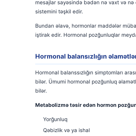
mesajlar sayəsində bədən nə vaxt və nə e
sistemini təşkil edir.
Bundan əlavə, hormonlar maddələr mübadil
iştirak edir. Hormonal pozğunluqlar meyda
Hormonal balansızlığın əlamətlə
Hormonal balanssızlığın simptomları arasınd
bilər. Ümumi hormonal pozğunluq əlamətlə
bilər.
Metabolizmə təsir edən hormon pozğunlu
Yorğunluq
Qəbizlik və ya ishal