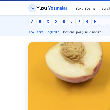
Yuxu
Yozmalari
Yuxu Yozma
Bürcl
A
B
C
D
E
ə
F
G
H
I
Ana Səhifə
Sağlamlıq
Hormonal pozğunluq nədir?