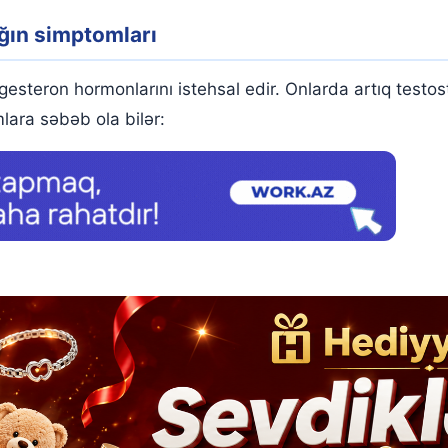
ğın simptomları
esteron hormonlarını istehsal edir. Onlarda artıq testos
ara səbəb ola bilər: