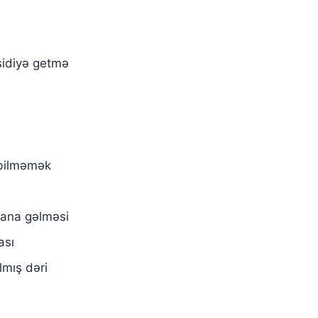
sidiyə getmə
 bilməmək
dana gəlməsi
ası
lmış dəri