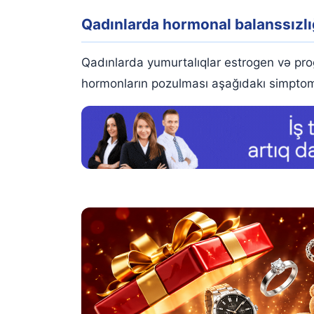
Qadınlarda hormonal balanssızlı
Qadınlarda yumurtalıqlar estrogen və prog
hormonların pozulması aşağıdakı simptoml