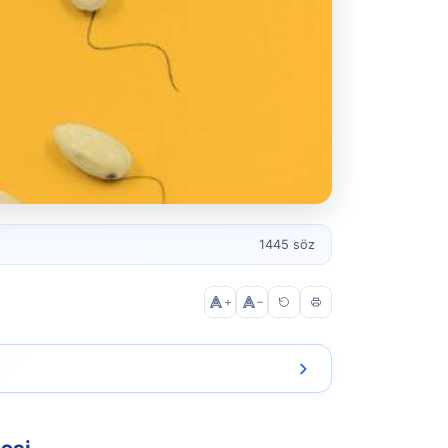
1445 söz
+
–