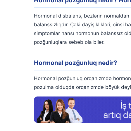
Hormonal pozğunluq nədir? Horm
Hormonal pozğunluq nədir?
Hormonal balansızlığın əlamətləri hansılardır?
Hormonal disbalans, bezlərin normaldan 
Qadınlarda hormonal balanssızlığın simptomları
balanssızlıqdır. Çəki dəyişiklikləri, cinsi
simptomlar hansı hormonun balanssız oldu
Kişilərdə hormonal balanssızlığın simptomları
pozğunluqlara səbəb ola bilər.
Hormonal Bozukluğa Nə Səbəb Olur?
Hormonal pozğunluq hansı xəstəliklərə səbəb o
Hormonal pozğunluq nədir?
Hormonal pozğunluğu necə müalicə etmək olar
Hormonal pozğunluq orqanizmdə hormonlar
Hormonal pozğunluğun qarşısını necə almaq ola
pozulma olduqda orqanizmdə böyük dəyişik
Hormonal pozğunluqlar üçün hansı həkimə müra
Hansı test hormonal pozğunluqları aşkar edir?