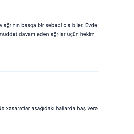
 ağrının başqa bir səbəbi ola bilər. Evdə
n müddət davam edən ağrılar üçün həkim
adə xəsarətlər aşağıdakı hallarda baş verə