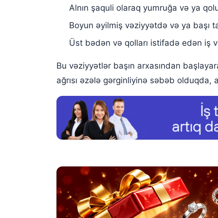
Alnın şaquli olaraq yumruğa və ya qol
Boyun əyilmiş vəziyyətdə və ya başı 
Üst bədən və qolları istifadə edən iş 
Bu vəziyyətlər başın arxasından başlayara
ağrısı əzələ gərginliyinə səbəb olduqda, ağr