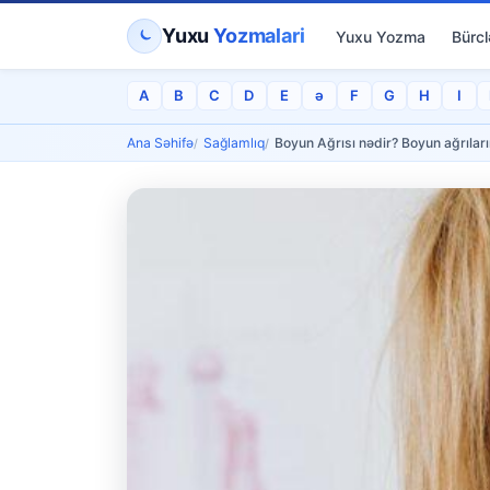
Yuxu
Yozmalari
Yuxu Yozma
Bürcl
A
B
C
D
E
ə
F
G
H
I
Ana Səhifə
Sağlamlıq
Boyun Ağrısı nədir? Boyun ağrılar