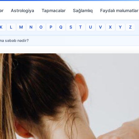
ər
Astrologiya
Tapmacalar
Sağlamlıq
Faydalı məlumatlar
K
L
M
N
O
P
Q
S
T
U
V
X
Y
Z
ına səbəb nədir?