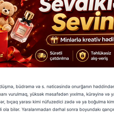
düşmə, büdrəmə və s. nəticəsində onurğanın həddindən a
manı vurulmaq, yüksək məsafədən yıxılma, kürəyinə və y
tlər, bıçaq yarası kimi nüfuzedici zədə və ya boğulma ki
i ola bilər. Yaralanmadan dərhal sonra boyundakı qançırla