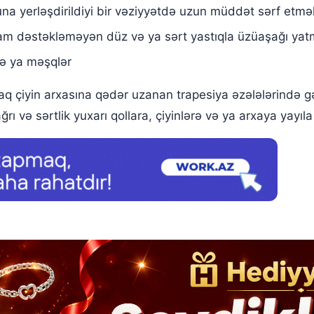
una yerləşdirildiyi bir vəziyyətdə uzun müddət sərf etmə
tam dəstəkləməyən düz və ya sərt yastıqla üzüaşağı ya
və ya məşqlər
q çiyin arxasına qədər uzanan trapesiya əzələlərində gə
ı və sərtlik yuxarı qollara, çiyinlərə və ya arxaya yayıla 