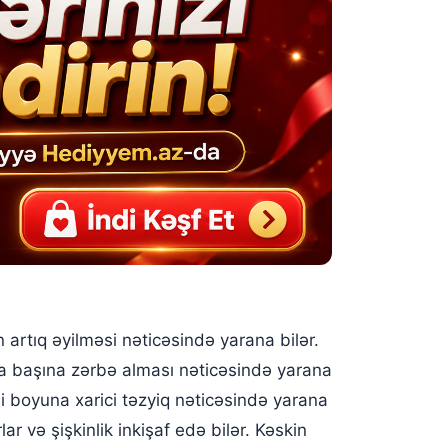
rtıq əyilməsi nəticəsində yarana bilər.
a başına zərbə alması nəticəsində yarana
mi boyuna xarici təzyiq nəticəsində yarana
r və şişkinlik inkişaf edə bilər. Kəskin