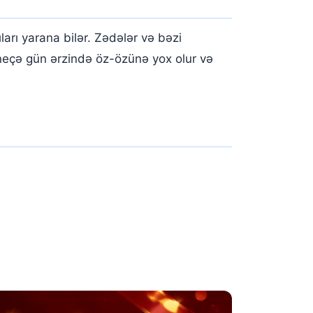
rı yarana bilər. Zədələr və bəzi
 neçə gün ərzində öz-özünə yox olur və