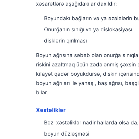
xəsarətlərə aşağıdakılar daxildir:
Boyundakı bağların və ya əzələlərin bu
Onurğanın sınığı və ya dislokasiyası
disklərin qırılması
Boyun ağrısına səbəb olan onurğa sınıqları
riskini azaltmaq üçün zədələnmiş şəxsin d
kifayət qədər böyükdürsə, diskin içərisind
boyun ağrıları ilə yanaşı, baş ağrısı, baş
bilər.
Xəstəliklər
Bəzi xəstəliklər nadir hallarda olsa da
boyun düzləşməsi