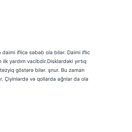
aimi iflicə səbəb ola bilər. Daimi iflic
lk yardım vacibdir.Disklərdəki yırtıq
 təzyiq göstərə bilər. şnur. Bu zaman
. Çiyinlərdə və qollarda ağrılar da ola