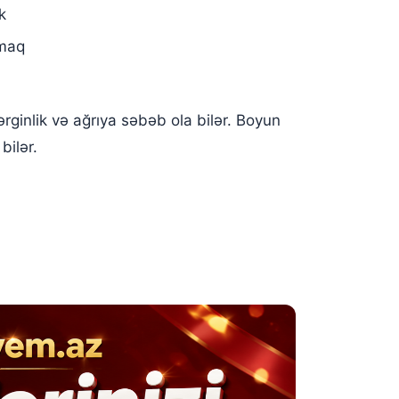
k
tmaq
rginlik və ağrıya səbəb ola bilər. Boyun
bilər.