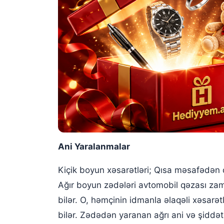
Ani Yaralanmalar
Kiçik boyun xəsarətləri; Qısa məsafədən 
Ağır boyun zədələri avtomobil qəzası za
bilər. O, həmçinin idmanla əlaqəli xəsarə
bilər. Zədədən yaranan ağrı ani və şiddətl