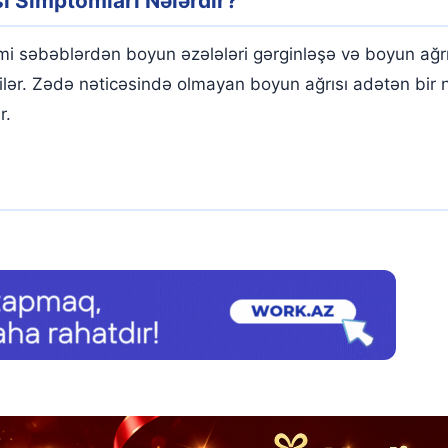
ı Simptomları Nələrdir?
səbəblərdən boyun əzələləri gərginləşə və boyun ağrıla
bilər. Zədə nəticəsində olmayan boyun ağrısı adətən bir
r.