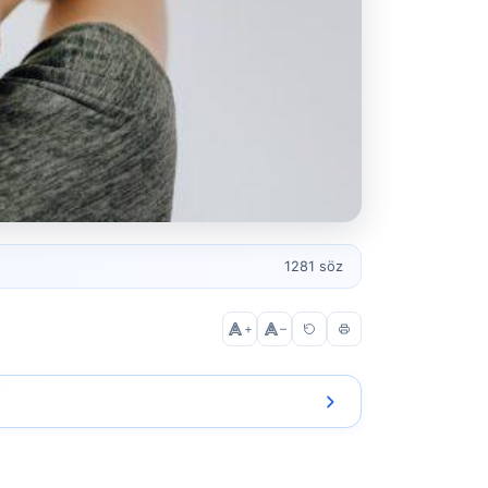
1281 söz
+
–