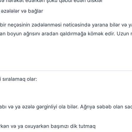
n və hərəkət edərkən şoku qəbul edən disklər
əzələlər və bağlar
 bir neçəsinin zədələnməsi nəticəsində yarana bilər və ya
anan boyun ağrısını aradan qaldırmağa kömək edir. Uzu
 sıralamaq olar:
abı və ya əzələ gərginliyi ola bilər. Ağrıya səbəb olan s
rkən və ya oxuyarkən başınızı dik tutmaq