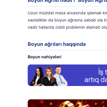
Boyun Ağrısı nədir? Boyun Ağrıs
Boyun ağrıları haqqında
Boyun ağrılarına səbəb nədir?
Uzun müddət masa arxasında işləmək kimi 
Xəstəliklər
xəstəliklər də boyun ağrısına səbəb ola 
nadir hallarda ciddi problemin əlaməti olu
Boyun Ağrısı Simptomları Nələrdir?
Boyun ağrıları haqqında
Boyun nahiyələri