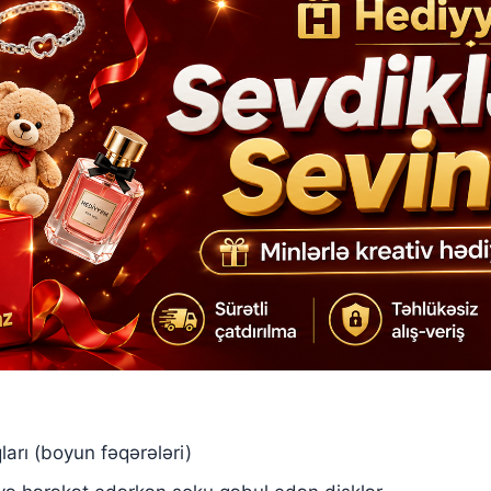
arı (boyun fəqərələri)