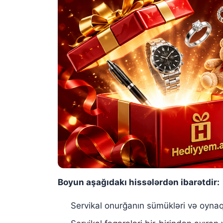
Boyun aşağıdakı hissələrdən ibarətdir:
Servikal onurğanın sümükləri və oynaql