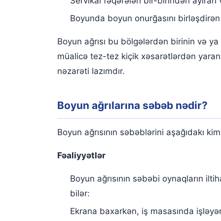
Servikal fəqərələri bir-birindən ayıra
Boyunda boyun onurğasını birləşdirən 
Boyun ağrısı bu bölgələrdən birinin və ya
müalicə tez-tez kiçik xəsarətlərdən yar
nəzarəti lazımdır.
Boyun ağrılarına səbəb nədir?
Boyun ağrısının səbəblərini aşağıdakı kimi
Fəaliyyətlər
Boyun ağrısının səbəbi oynaqların iltih
bilər:
Ekrana baxarkən, iş masasında işləyə