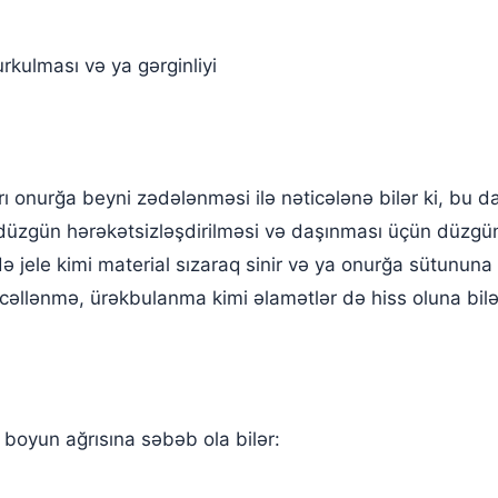
rkulması və ya gərginliyi
 onurğa beyni zədələnməsi ilə nəticələnə bilər ki, bu da d
üzgün hərəkətsizləşdirilməsi və daşınması üçün düzgün i
ə jele kimi material sızaraq sinir və ya onurğa sütununa
gicəllənmə, ürəkbulanma kimi əlamətlər də hiss oluna bilər
, boyun ağrısına səbəb ola bilər: