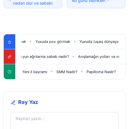
Ad günü təbrikləri
nədən olur və səbəbi
ğı görmək
Yuxuda pox görmək
Yuxuda (uşaq dünyaya gətirmək)
◆
◆
? Boyun ağrılarına səbəb nədir?
Arıqlamağın yolları və əsl sirləri
K
◆
◆
çün
Yeni il bayramı
SMM Nədir?
Papilloma Nədir?
Karbon
◆
◆
◆
◆
Rəy Yaz