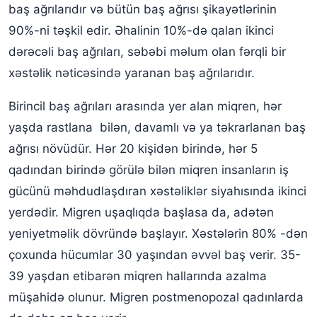
Xroniki Migren
baş ağrılarıdır və bütün baş ağrısı şikayətlərinin
90%-ni təşkil edir. Əhalinin 10%-də qalan ikinci
Migrenə nə səbəb olur?
dərəcəli baş ağrıları, səbəbi məlum olan fərqli bir
xəstəlik nəticəsində yaranan baş ağrılarıdır.
Birincil baş ağrıları arasında yer alan miqren, hər
yaşda rastlana bilən, davamlı və ya təkrarlanan baş
ağrısı növüdür. Hər 20 kişidən birində, hər 5
qadından birində görülə bilən miqren insanların iş
gücünü məhdudlaşdıran xəstəliklər siyahısında ikinci
yerdədir. Migren uşaqlıqda başlasa da, adətən
yeniyetməlik dövründə başlayır. Xəstələrin 80% -dən
çoxunda hücumlar 30 yaşından əvvəl baş verir. 35-
39 yaşdan etibarən miqren hallarında azalma
müşahidə olunur. Migren postmenopozal qadınlarda