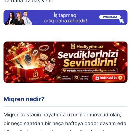
da daha az baş verir.
Miqren nədir?
Miqren xəstənin həyatında uzun illər mövcud olan,
bir neçə saatdan bir neçə həftəyə qədər davam edə