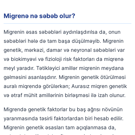
Migrenə nə səbəb olur?
Migrenin əsas səbəbləri aydınlaşdırılsa da, onun
səbəbləri hələ də tam başa düşülməyib. Migrenin
genetik, mərkəzi, damar və neyronal səbəbləri var
və biokimyəvi və fizioloji risk faktorları da miqrenə
meyl yaradır. Tətikləyici amillər miqrenin meydana
gəlməsini asanlaşdırır. Migrenin genetik ötürülməsi
auralı miqrendə görülərkən; Aurasız miqren genetik
və ətraf mühit amillərinin birləşməsi ilə izah olunur.
Migrendə genetik faktorlar bu baş ağrısı növünün
yaranmasında təsirli faktorlardan biri hesab edilir.
Migrenin genetik əsasları tam açıqlanmasa da,