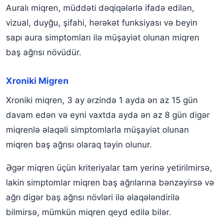
Auralı miqren, müddəti dəqiqələrlə ifadə edilən,
vizual, duyğu, şifahi, hərəkət funksiyası və beyin
sapı aura simptomları ilə müşayiət olunan miqren
baş ağrısı növüdür.
Xroniki Migren
Xroniki miqren, 3 ay ərzində 1 ayda ən az 15 gün
davam edən və eyni vaxtda ayda ən az 8 gün digər
miqrenlə əlaqəli simptomlarla müşayiət olunan
miqren baş ağrısı olaraq təyin olunur.
Əgər miqren üçün kriteriyalar tam yerinə yetirilmirsə,
lakin simptomlar miqren baş ağrılarına bənzəyirsə və
ağrı digər baş ağrısı növləri ilə əlaqələndirilə
bilmirsə, mümkün miqren qeyd edilə bilər.