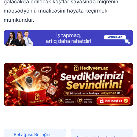
gələcəkdə ediləcək kəşflər sayəsində miqrenin
məqsədyönlü müalicəsini həyata keçirmək
mümkündür.
Bel ağrısı. Bel ağrısı