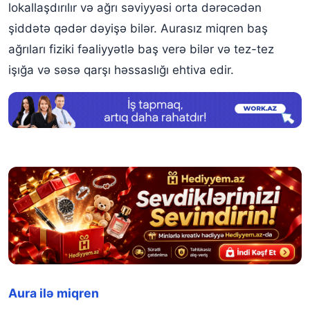
lokallaşdırılır və ağrı səviyyəsi orta dərəcədən
şiddətə qədər dəyişə bilər. Aurasız miqren baş
ağrıları fiziki fəaliyyətlə baş verə bilər və tez-tez
işığa və səsə qarşı həssaslığı ehtiva edir.
Aura ilə miqren