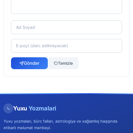
Göndər
Təmizlə
Yuxu
Yozmalari
Yuxu yozmaları, bürc falları, astrologiya və sağlamlıq haqqında
etibarlı məlumat mənbəyi.