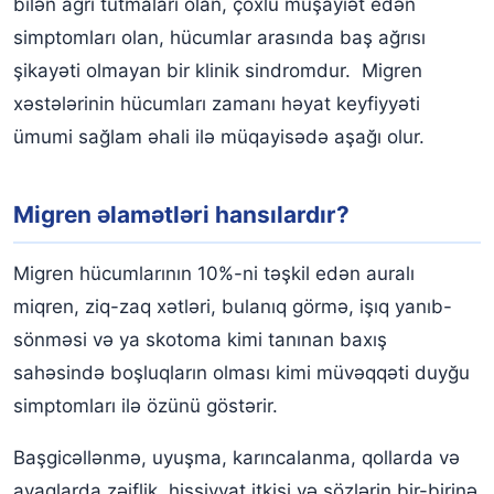
bilən ağrı tutmaları olan, çoxlu müşayiət edən
simptomları olan, hücumlar arasında baş ağrısı
şikayəti olmayan bir klinik sindromdur. Migren
xəstələrinin hücumları zamanı həyat keyfiyyəti
ümumi sağlam əhali ilə müqayisədə aşağı olur.
Migren əlamətləri hansılardır?
Migren hücumlarının 10%-ni təşkil edən auralı
miqren, ziq-zaq xətləri, bulanıq görmə, işıq yanıb-
sönməsi və ya skotoma kimi tanınan baxış
sahəsində boşluqların olması kimi müvəqqəti duyğu
simptomları ilə özünü göstərir.
Başgicəllənmə, uyuşma, karıncalanma, qollarda və
ayaqlarda zəiflik, hissiyyat itkisi və sözlərin bir-birinə