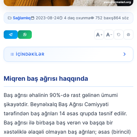
Migren nədir? Migren əlamətləri
Sağlamlıq
2023-08-24
4 dəq oxunma
752 baxış
864 söz
hansılardır?
+
–
İÇINDƏKILƏR
Miqren baş ağrısı haqqında
Miqren baş ağrısı haqqında
Miqren nədir?
Migren əlamətləri hansılardır?
Baş ağrısı əhalinin 90%-də rast gəlinən ümumi
Migrenin növləri hansılardır?
şikayətdir. Beynəlxalq Baş Ağrısı Cəmiyyəti
tərəfindən baş ağrıları 14 əsas qrupda təsnif edilir.
Aurasız Migren
Baş ağrısı ilə birbaşa baş verən və başqa bir
Aura ilə miqren
xəstəliklə əlaqəli olmayan baş ağrıları; əsas (birincil)