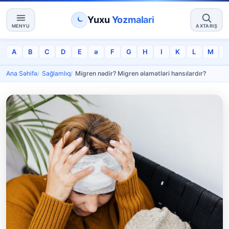
Yuxu
Yozmalari
MENYU
AXTARIŞ
A
B
C
D
E
ə
F
G
H
I
K
L
M
Ana Səhifə
Sağlamlıq
Migren nədir? Migren əlamətləri hansılardır?