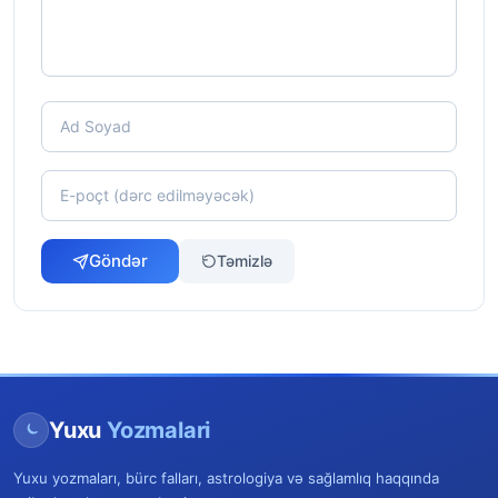
Göndər
Təmizlə
Yuxu
Yozmalari
Yuxu yozmaları, bürc falları, astrologiya və sağlamlıq haqqında