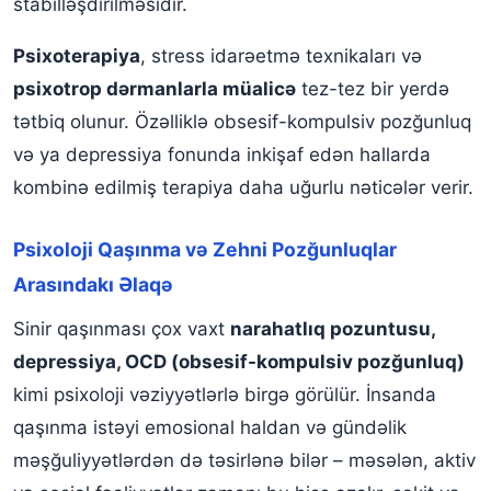
stabilləşdirilməsidir.
Psixoterapiya
, stress idarəetmə texnikaları və
psixotrop dərmanlarla müalicə
tez-tez bir yerdə
tətbiq olunur. Özəlliklə obsesif-kompulsiv pozğunluq
və ya depressiya fonunda inkişaf edən hallarda
kombinə edilmiş terapiya daha uğurlu nəticələr verir.
Psixoloji Qaşınma və Zehni Pozğunluqlar
Arasındakı Əlaqə
Sinir qaşınması çox vaxt
narahatlıq pozuntusu,
depressiya, OCD (obsesif-kompulsiv pozğunluq)
kimi psixoloji vəziyyətlərlə birgə görülür. İnsanda
qaşınma istəyi emosional haldan və gündəlik
məşğuliyyətlərdən də təsirlənə bilər – məsələn, aktiv