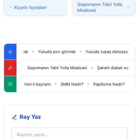
Qaşınmanın Təbii Yolla
Xiyarin faydalari
Müalicəsi
ğı görmək
Yuxuda pox görmək
Yuxuda (uşaq dünyaya gətirmək)
◆
◆
Qaşınmanın Təbii Yolla Müalicəsi
Şəkərli diabet xəstəliyi haqqında
◆
◆
çün
Yeni il bayramı
SMM Nədir?
Papilloma Nədir?
Karbon
◆
◆
◆
◆
Rəy Yaz