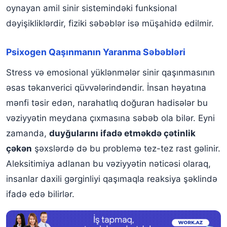
Nəticə
oynayan amil sinir sistemindəki funksional
dəyişikliklərdir, fiziki səbəblər isə müşahidə edilmir.
Psixogen Qaşınmanın Yaranma Səbəbləri
Stress və emosional yüklənmələr sinir qaşınmasının
əsas təkanverici qüvvələrindəndir. İnsan həyatına
mənfi təsir edən, narahatlıq doğuran hadisələr bu
vəziyyətin meydana çıxmasına səbəb ola bilər. Eyni
zamanda,
duyğularını ifadə etməkdə çətinlik
çəkən
şəxslərdə də bu problemə tez-tez rast gəlinir.
Aleksitimiya adlanan bu vəziyyətin nəticəsi olaraq,
insanlar daxili gərginliyi qaşımaqla reaksiya şəklində
ifadə edə bilirlər.