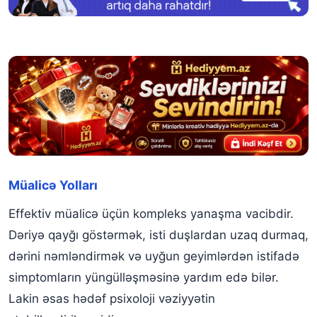
Müalicə Yolları
Effektiv müalicə üçün kompleks yanaşma vacibdir.
Dəriyə qayğı göstərmək, isti duşlardan uzaq durmaq,
dərini nəmləndirmək və uyğun geyimlərdən istifadə
simptomların yüngülləşməsinə yardım edə bilər.
Lakin əsas hədəf psixoloji vəziyyətin