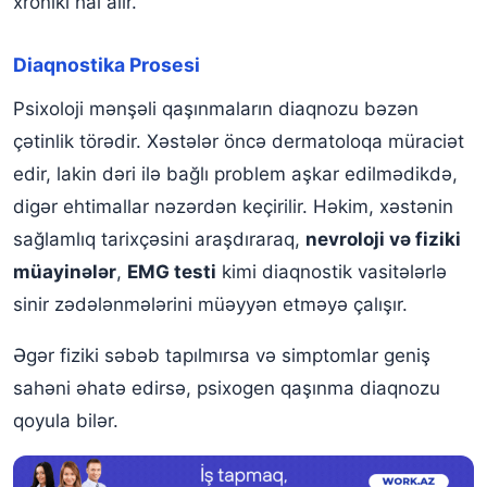
xroniki hal alır.
Diaqnostika Prosesi
Psixoloji mənşəli qaşınmaların diaqnozu bəzən
çətinlik törədir. Xəstələr öncə dermatoloqa müraciət
edir, lakin dəri ilə bağlı problem aşkar edilmədikdə,
digər ehtimallar nəzərdən keçirilir. Həkim, xəstənin
sağlamlıq tarixçəsini araşdıraraq,
nevroloji və fiziki
müayinələr
,
EMG testi
kimi diaqnostik vasitələrlə
sinir zədələnmələrini müəyyən etməyə çalışır.
Əgər fiziki səbəb tapılmırsa və simptomlar geniş
sahəni əhatə edirsə, psixogen qaşınma diaqnozu
qoyula bilər.