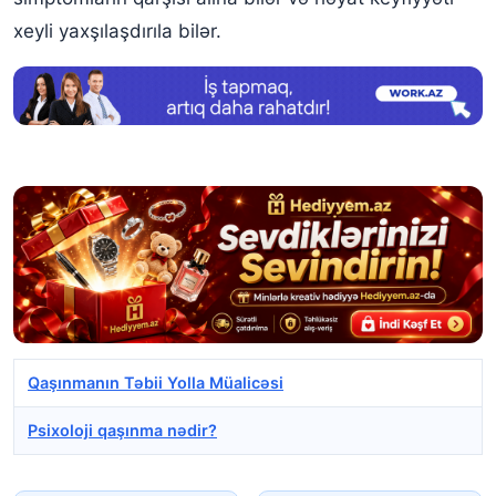
xeyli yaxşılaşdırıla bilər.
Qaşınmanın Təbii Yolla Müalicəsi
Psixoloji qaşınma nədir?