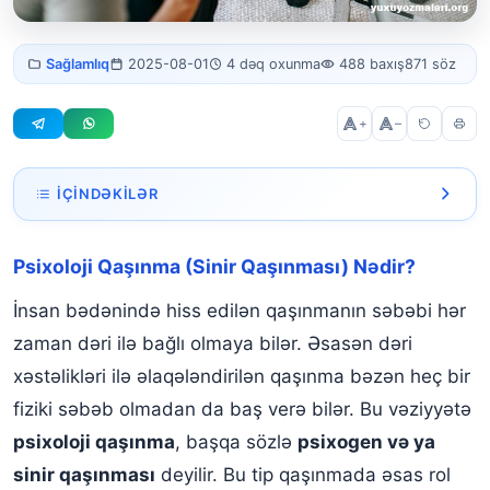
Psixoloji qaşınma
Sağlamlıq
2025-08-01
4 dəq oxunma
488 baxış
871 söz
nədir?
+
–
İÇINDƏKILƏR
Psixoloji Qaşınma (Sinir Qaşınması) Nədir?
Psixoloji Qaşınma (Sinir Qaşınması) Nədir?
Psixogen Qaşınmanın Yaranma Səbəbləri
İnsan bədənində hiss edilən qaşınmanın səbəbi hər
Əlamətləri Nədir?
zaman dəri ilə bağlı olmaya bilər. Əsasən dəri
Diaqnostika Prosesi
xəstəlikləri ilə əlaqələndirilən qaşınma bəzən heç bir
fiziki səbəb olmadan da baş verə bilər. Bu vəziyyətə
Müalicə Yolları
psixoloji qaşınma
, başqa sözlə
psixogen və ya
Psixoloji Qaşınma və Zehni Pozğunluqlar Arasındakı Əlaqə
sinir qaşınması
deyilir. Bu tip qaşınmada əsas rol