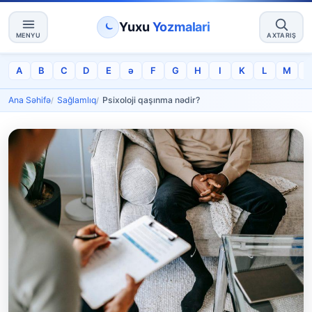
Yuxu
Yozmalari
MENYU
AXTARIŞ
A
B
C
D
E
ə
F
G
H
I
K
L
M
Ana Səhifə
Sağlamlıq
Psixoloji qaşınma nədir?