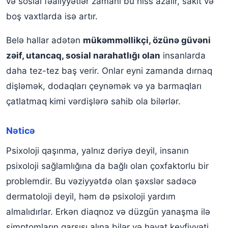
və sosial fəaliyyətlər zamanı bu hiss azalır, sakit və
boş vaxtlarda isə artır.
Belə hallar adətən
mükəmməllikçi, özünə güvəni
zəif, utancaq, sosial narahatlığı olan
insanlarda
daha tez-tez baş verir. Onlar eyni zamanda dırnaq
dişləmək, dodaqları çeynəmək və ya barmaqları
çatlatmaq kimi vərdişlərə sahib ola bilərlər.
Nəticə
Psixoloji qaşınma, yalnız dəriyə deyil, insanın
psixoloji sağlamlığına da bağlı olan çoxfaktorlu bir
problemdir. Bu vəziyyətdə olan şəxslər sadəcə
dermatoloji deyil, həm də psixoloji yardım
almalıdırlar. Erkən diaqnoz və düzgün yanaşma ilə
simptomların qarşısı alına bilər və həyat keyfiyyəti