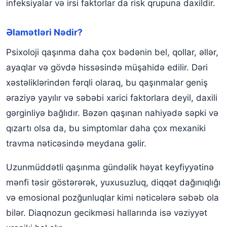
infeksiyalar və irsi faktorlar da risk qrupuna daxildir.
Əlamətləri Nədir?
Psixoloji qaşınma daha çox bədənin bel, qollar, əllər,
ayaqlar və gövdə hissəsində müşahidə edilir. Dəri
xəstəliklərindən fərqli olaraq, bu qaşınmalar geniş
əraziyə yayılır və səbəbi xarici faktorlara deyil, daxili
gərginliyə bağlıdır. Bəzən qaşınan nahiyədə səpki və
qızartı olsa da, bu simptomlar daha çox mexaniki
travma nəticəsində meydana gəlir.
Uzunmüddətli qaşınma gündəlik həyat keyfiyyətinə
mənfi təsir göstərərək, yuxusuzluq, diqqət dağınıqlığı
və emosional pozğunluqlar kimi nəticələrə səbəb ola
bilər. Diaqnozun gecikməsi hallarında isə vəziyyət