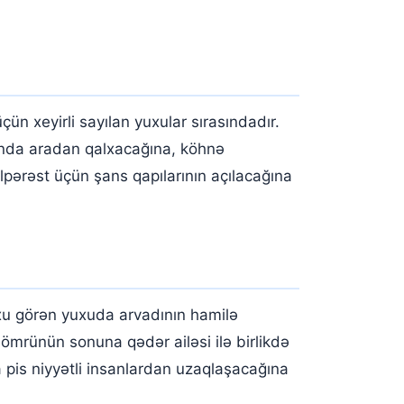
n xeyirli sayılan yuxular sırasındadır.
manda aradan qalxacağına, köhnə
lpərəst üçün şans qapılarının açılacağına
xu görən yuxuda arvadının hamilə
ömrünün sonuna qədər ailəsi ilə birlikdə
a pis niyyətli insanlardan uzaqlaşacağına