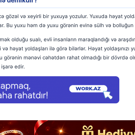
nə demıkdir?
gözəl və xeyirli bir yuxuya yozulur. Yuxuda həyat yoldaş
yar. Bu yuxu həm də yuxu görənin evinə sülh və bolluğun
ək olduğu sualı, evli insanların maraqlandığı və araşdı
i və həyat yoldaşları ilə görə bilərlər. Həyat yoldaşınız
xu görənin mənəvi cəhətdən rahat olmadığı bir dövrdə ol
işarə edir.