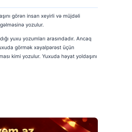
ını görən insan xeyirli və müjdəli
 gəlməsinə yozulur.
rdığı yuxu yozumları arasındadır. Ancaq
ı yuxuda görmək xəyalpərəst üçün
ması kimi yozulur. Yuxuda həyat yoldaşını