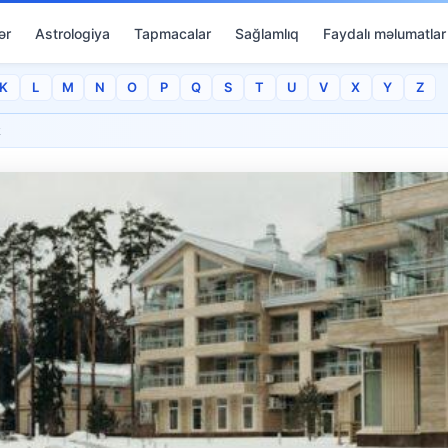
ər
Astrologiya
Tapmacalar
Sağlamlıq
Faydalı məlumatlar
K
L
M
N
O
P
Q
S
T
U
V
X
Y
Z
k