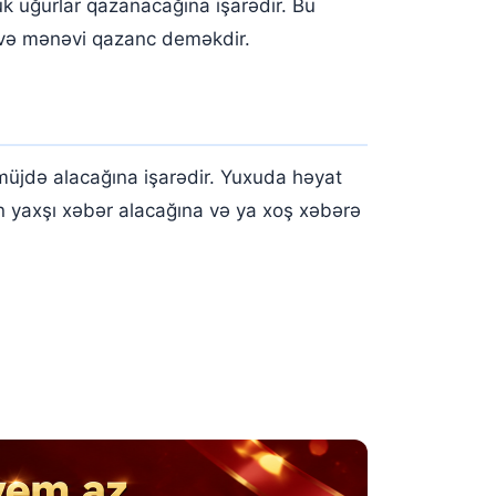
ük uğurlar qazanacağına işarədir. Bu
ə mənəvi qazanc deməkdir.
üjdə alacağına işarədir. Yuxuda həyat
n yaxşı xəbər alacağına və ya xoş xəbərə