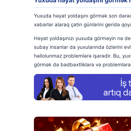
Yuxuda həyat yoldaşını görmək 
Yuxuda öz həyat yoldaşını görmək
Yuxuda həyat yoldaşını yataqda görmək
Yuxuda həyat yoldaşını görmək son dərəcə 
Yuxuda həyat yoldaşı ilə tətilə getdiyini görmək
xəbərlər alaraq çətin günlərini geridə qo
Yuxuda həyat yoldaşına hədiyyə almaq
Həyat yoldaşınızı yuxuda görməyin nə dem
subay insanlar da yuxularında özlərini evl
Yuxuda həyat yoldaşının ağladığını görmək
həllolunmaz problemlərə işarədir. Bu, yu
Yuxuda həyat yoldaşını başqa biri ilə görmək
görmək də bədbəxtliklərə və problemlərə 
Yuxuda həyat yoldaşını hamilə görmək
Yuxuda həyat yoldaşını aldatmaq
Yuxuda həyat yoldaşınızın güldüyünü görmək
Yuxuda həyat yoldaşını xoşbəxt görmək