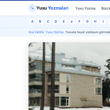
Yuxu
Yozmalari
Yuxu Yozma
Bürcl
A
B
C
D
E
ə
F
G
H
I
Ana Səhifə
Yuxu Yozma
Yuxuda həyat yoldaşını görmə