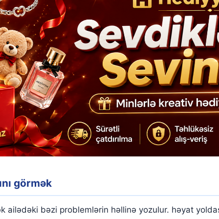
ını görmək
 ailədəki bəzi problemlərin həllinə yozulur. həyat yoldaş