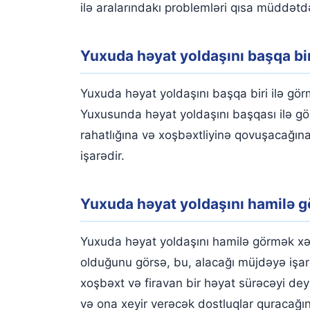
ilə aralarındakı problemləri qısa müddətd
Yuxuda həyat yoldaşını başqa bir
Yuxuda həyat yoldaşını başqa biri ilə gör
Yuxusunda həyat yoldaşını başqası ilə gö
rahatlığına və xoşbəxtliyinə qovuşacağına
işarədir.
Yuxuda həyat yoldaşını hamilə 
Yuxuda həyat yoldaşını hamilə görmək xə
olduğunu görsə, bu, alacağı müjdəyə işarə
xoşbəxt və firavan bir həyat sürəcəyi dey
və ona xeyir verəcək dostluqlar quracağın