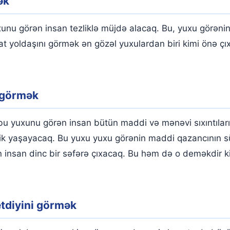
ək
nu görən insan tezliklə müjdə alacaq. Bu, yuxu görənin 
t yoldaşını görmək ən gözəl yuxulardan biri kimi önə çı
 görmək
 yuxunu görən insan bütün maddi və mənəvi sıxıntıların
ik yaşayacaq. Bu yuxu yuxu görənin maddi qazancının sü
insan dinc bir səfərə çıxacaq. Bu həm də o deməkdir ki
etdiyini görmək