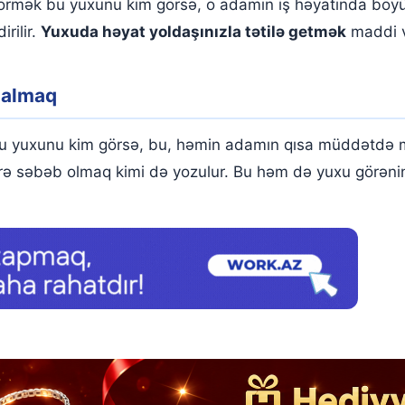
i görmək bu yuxunu kim görsə, o adamın iş həyatında böy
rilir.
Yuxuda həyat yoldaşınızla tətilə getmək
maddi v
 almaq
u yuxunu kim görsə, bu, həmin adamın qısa müddətdə m
ərə səbəb olmaq kimi də yozulur. Bu həm də yuxu görəni