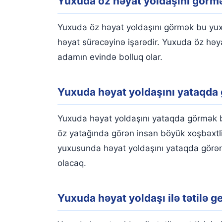
Yuxuda öz həyat yoldaşını görm
Yuxuda öz həyat yoldaşını görmək bu yuxu
həyat sürəcəyinə işarədir. Yuxuda öz həya
adamın evində bolluq olar.
Yuxuda həyat yoldaşını yataqda
Yuxuda həyat yoldaşını yataqda görmək bu
öz yatağında görən insan böyük xoşbəxtl
yuxusunda həyat yoldaşını yataqda görən 
olacaq.
Yuxuda həyat yoldaşı ilə tətilə g