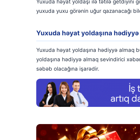
Yuxuda həyat yoldaşı ilə tətilə getdiyin
yuxuda yuxu görənin uğur qazanacağı bildi
Yuxuda həyat yoldaşına hədiyyə
Yuxuda həyat yoldaşına hədiyyə almaq b
yoldaşına hədiyyə almaq sevindirici xəb
səbəb olacağına işarədir.