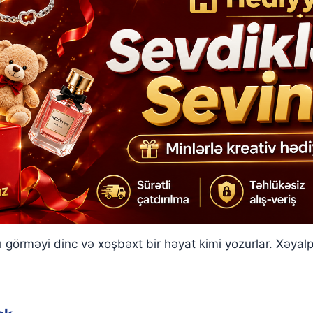
 görməyi dinc və xoşbəxt bir həyat kimi yozurlar. Xəyal