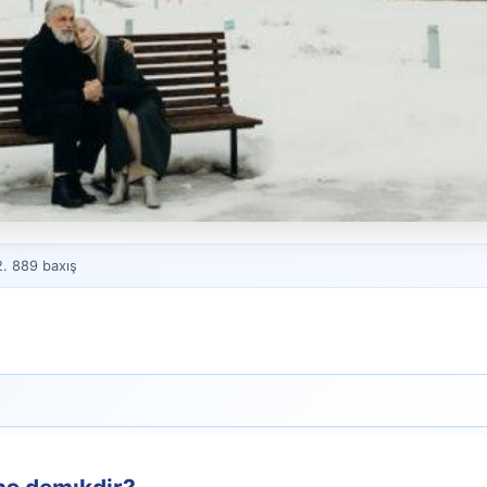
şını
2. 889 baxış