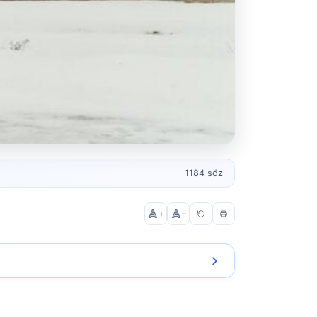
1184 söz
+
–