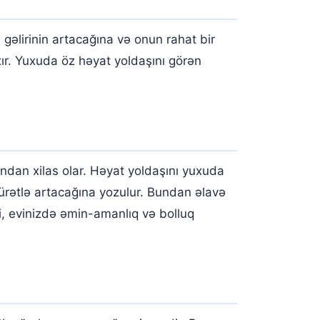
gəlirinin artacağına və onun rahat bir
xır. Yuxuda öz həyat yoldaşını görən
dan xilas olar. Həyat yoldaşını yuxuda
rətlə artacağına yozulur. Bundan əlavə
, evinizdə əmin-amanlıq və bolluq