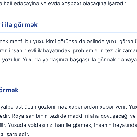
ə həll edəcəyinə və evdə xoşbəxt olacağına işarədir.
i ilə görmək
mək mənfi bir yuxu kimi görünsə də əslində yuxu görən üçü
rən insanın evlilik həyatındakı problemlərin tez bir za
 yozulur. Yuxuda yoldaşınızı başqası ilə görmək də xəya
görmək
yalpərəst üçün gözlənilməz xəbərlərdən xəbər verir. Yu
dir. Röya sahibinin tezliklə maddi rifaha qovuşacağı və 
ilir. Yuxuda yoldaşınızı hamilə görmək, insanın həyatınd
a işarə edir.