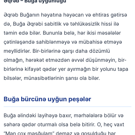
Əqrəb – Buğa uyğunluğu
Əqrəb Buğanın həyatına həyəcan və ehtiras gətirsə
də, Buğa Əqrəbi sabitlik və təhlükəsizlik hissi ilə
təmin edə bilər. Bununla belə, hər ikisi məsələlər
çətinləşəndə ​​sahiblənməyə və mübahisə etməyə
meyllidirlər. Bir-birlərinə qarşı daha dözümlü
olmağın, hərəkət etməzdən əvvəl düşünməyin, bir-
birlərinə kifayət qədər yer ayırmağın bir yolunu tapa
bilsələr, münasibətlərinin şansı ola bilər.
Buğa bürcünə uyğun peşələr
Buğa əlindəki layihəyə baxır, mərhələlərə bölür və
səhərə qədər oturmalı olsa belə bitirir. O, heç vaxt
“Mən çox məşğulam” deməz və qoşulduğu hər