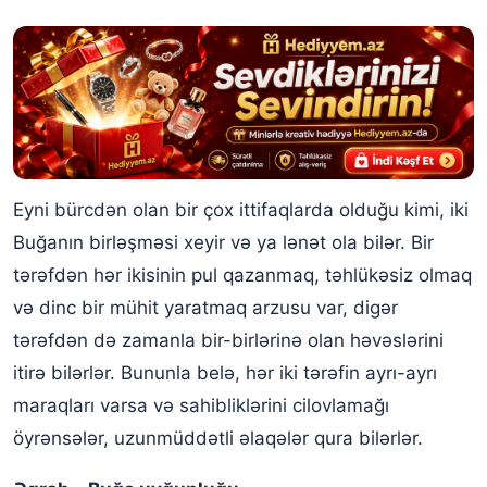
Eyni bürcdən olan bir çox ittifaqlarda olduğu kimi, iki
Buğanın birləşməsi xeyir və ya lənət ola bilər. Bir
tərəfdən hər ikisinin pul qazanmaq, təhlükəsiz olmaq
və dinc bir mühit yaratmaq arzusu var, digər
tərəfdən də zamanla bir-birlərinə olan həvəslərini
itirə bilərlər. Bununla belə, hər iki tərəfin ayrı-ayrı
maraqları varsa və sahibliklərini cilovlamağı
öyrənsələr, uzunmüddətli əlaqələr qura bilərlər.