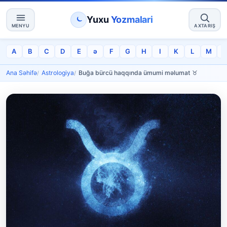
Yuxu
Yozmalari
MENYU
AXTARIŞ
A
B
C
D
E
ə
F
G
H
I
K
L
M
Ana Səhifə
Astrologiya
Buğa bürcü haqqında ümumi məlumat ♉