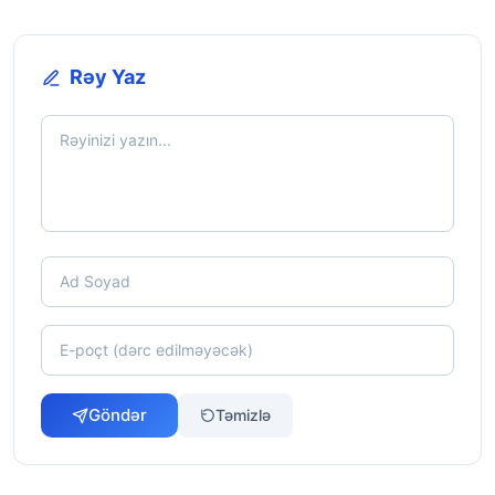
Rəy Yaz
Göndər
Təmizlə