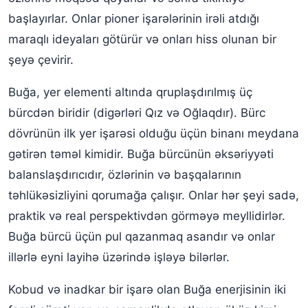
başlayırlar. Onlar pioner işarələrinin irəli atdığı
maraqlı ideyaları götürür və onları hiss olunan bir
şeyə çevirir.
Buğa, yer elementi altında qruplaşdırılmış üç
bürcdən biridir (digərləri Qız və Oğlaqdır). Bürc
dövrünün ilk yer işarəsi olduğu üçün binanı meydana
gətirən təməl kimidir. Buğa bürcünün əksəriyyəti
balanslaşdırıcıdır, özlərinin və başqalarının
təhlükəsizliyini qorumağa çalışır. Onlar hər şeyi sadə,
praktik və real perspektivdən görməyə meyllidirlər.
Buğa bürcü üçün pul qazanmaq asandır və onlar
illərlə eyni layihə üzərində işləyə bilərlər.
Kobud və inadkar bir işarə olan Buğa enerjisinin iki