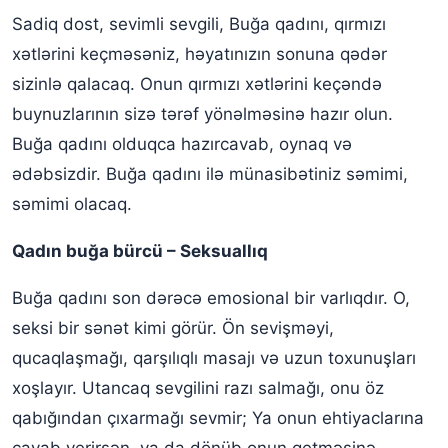
Sadiq dost, sevimli sevgili, Buğa qadını, qırmızı
xətlərini keçməsəniz, həyatınızın sonuna qədər
sizinlə qalacaq. Onun qırmızı xətlərini keçəndə
buynuzlarının sizə tərəf yönəlməsinə hazır olun.
Buğa qadını olduqca hazırcavab, oynaq və
ədəbsizdir. Buğa qadını ilə münasibətiniz səmimi,
səmimi olacaq.
Qadın buğa bürcü – Seksuallıq
Buğa qadını son dərəcə emosional bir varlıqdır. O,
seksi bir sənət kimi görür. Ön sevişməyi,
qucaqlaşmağı, qarşılıqlı masajı və uzun toxunuşları
xoşlayır. Utancaq sevgilini razı salmağı, onu öz
qabığından çıxarmağı sevmir; Ya onun ehtiyaclarına