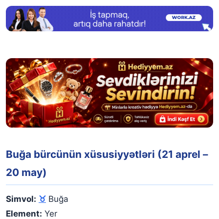
Buğa bürcünün xüsusiyyətləri (21 aprel –
20 may)
Simvol:
♉
Buğa
Element:
Yer