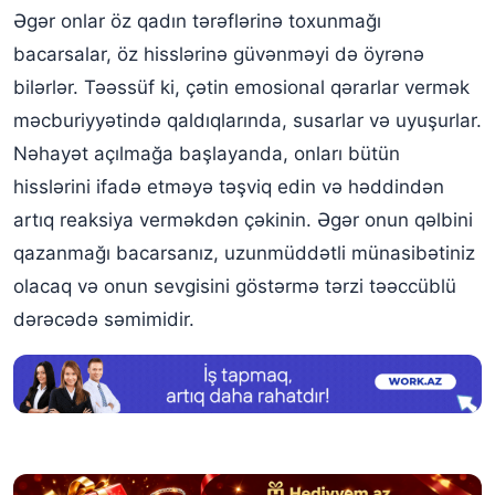
Əgər onlar öz qadın tərəflərinə toxunmağı
bacarsalar, öz hisslərinə güvənməyi də öyrənə
bilərlər. Təəssüf ki, çətin emosional qərarlar vermək
məcburiyyətində qaldıqlarında, susarlar və uyuşurlar.
Nəhayət açılmağa başlayanda, onları bütün
hisslərini ifadə etməyə təşviq edin və həddindən
artıq reaksiya verməkdən çəkinin. Əgər onun qəlbini
qazanmağı bacarsanız, uzunmüddətli münasibətiniz
olacaq və onun sevgisini göstərmə tərzi təəccüblü
dərəcədə səmimidir.