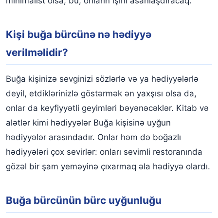
minimalist olsa, bu, onların işini asanlaşdıracaq.
Kişi buğa bürcünə
nə hədiyyə
verilməlidir?
Buğa kişinizə sevginizi sözlərlə və ya hədiyyələrlə
deyil, etdiklərinizlə göstərmək ən yaxşısı olsa da,
onlar da keyfiyyətli geyimləri bəyənəcəklər. Kitab və
alətlər kimi hədiyyələr Buğa kişisinə uyğun
hədiyyələr arasındadır. Onlar həm də boğazlı
hədiyyələri çox sevirlər: onları sevimli restoranında
gözəl bir şam yeməyinə çıxarmaq əla hədiyyə olardı.
Buğa bürcünün bürc uyğunluğu