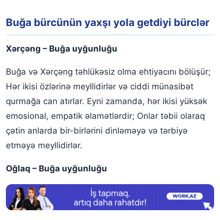
Buğa bürcünün yaxşı yola getdiyi bürclər
Xərçəng – Buğa uyğunluğu
Buğa və Xərçəng təhlükəsiz olma ehtiyacını bölüşür;
Hər ikisi özlərinə meyllidirlər və ciddi münasibət
qurmağa can atırlar. Eyni zamanda, hər ikisi yüksək
emosional, empatik əlamətlərdir; Onlar təbii olaraq
çətin anlarda bir-birlərini dinləməyə və tərbiyə
etməyə meyllidirlər.
Oğlaq – Buğa uyğunluğu