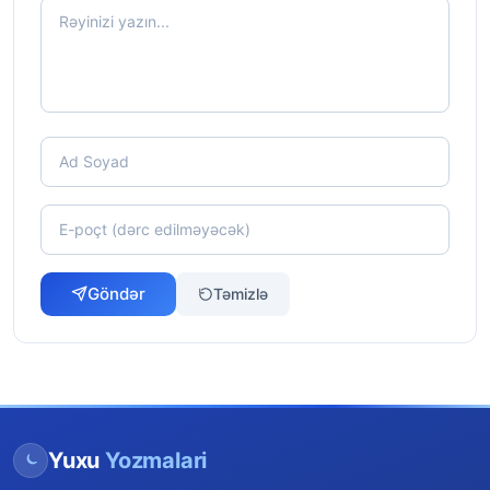
Göndər
Təmizlə
Yuxu
Yozmalari