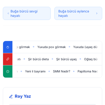
Buğa bürcü sevgi
Buğa bürcü əyləncə
həyatı
həyatı
ğlan uşağı görmək
Yuxuda pox görmək
Yuxuda (uşaq dünyaya g
◆
◆
evgi həyatı
Şir bürcü dieta
Şir bürcü uşaq
Oğlaq bürcü haq
◆
◆
◆
şaqlar üçün
Yeni il bayramı
SMM Nədir?
Papilloma Nədir?
◆
◆
◆
◆
Rəy Yaz