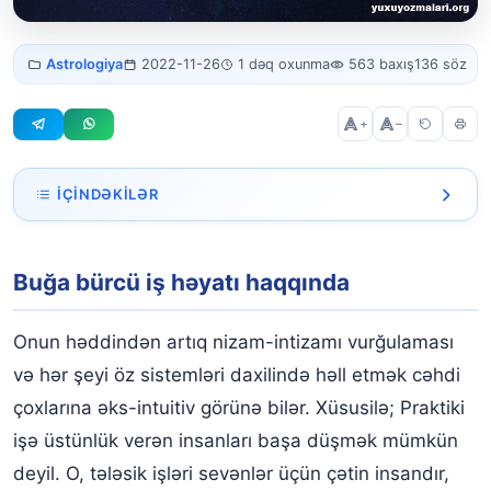
Buğa bürcü iş
Astrologiya
2022-11-26
1 dəq oxunma
563 baxış
136 söz
həyatı
+
–
İÇINDƏKILƏR
Buğa bürcü iş həyatı haqqında
Buğa bürcü iş həyatı haqqında
Onun həddindən artıq nizam-intizamı vurğulaması
və hər şeyi öz sistemləri daxilində həll etmək cəhdi
çoxlarına əks-intuitiv görünə bilər. Xüsusilə; Praktiki
işə üstünlük verən insanları başa düşmək mümkün
deyil. O, tələsik işləri sevənlər üçün çətin insandır,