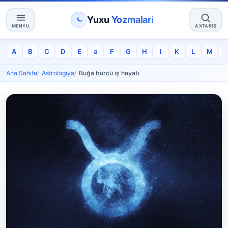
Yuxu
Yozmalari
MENYU
AXTARIŞ
A
B
C
D
E
ə
F
G
H
I
K
L
M
Ana Səhifə
Astrologiya
Buğa bürcü iş həyatı