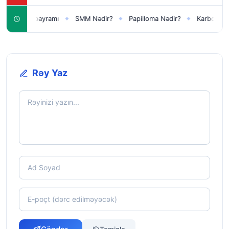
Yeni il bayramı
SMM Nədir?
Papilloma Nədir?
Karbonat Nəd
◆
◆
◆
Rəy Yaz