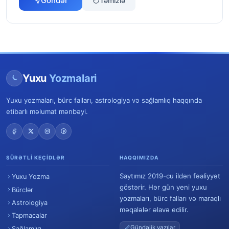
Göndər
Təmizlə
Yuxu
Yozmalari
Yuxu yozmaları, bürc falları, astrologiya və sağlamlıq haqqında
etibarlı məlumat mənbəyi.
SÜRƏTLI KEÇIDLƏR
HAQQIMIZDA
Saytımız 2019-cu ildən fəaliyyət
Yuxu Yozma
göstərir. Hər gün yeni yuxu
Bürclər
yozmaları, bürc falları və maraqlı
Astrologiya
məqalələr əlavə edilir.
Tapmacalar
Gündəlik yazılar
Sağlamlıq