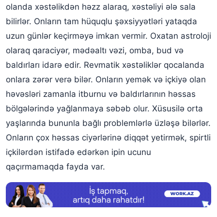
olanda xəstəlikdən həzz alaraq, xəstəliyi ələ sala
bilirlər. Onların tam hüquqlu şəxsiyyətləri yataqda
uzun günlər keçirməyə imkan vermir. Oxatan astroloji
olaraq qaraciyər, mədəaltı vəzi, omba, bud və
baldırları idarə edir. Revmatik xəstəliklər qocalanda
onlara zərər verə bilər. Onların yemək və içkiyə olan
həvəsləri zamanla itburnu və baldırlarının həssas
bölgələrində yağlanmaya səbəb olur. Xüsusilə orta
yaşlarında bununla bağlı problemlərlə üzləşə bilərlər.
Onların çox həssas ciyərlərinə diqqət yetirmək, spirtli
içkilərdən istifadə edərkən ipin ucunu
qaçırmamaqda fayda var.