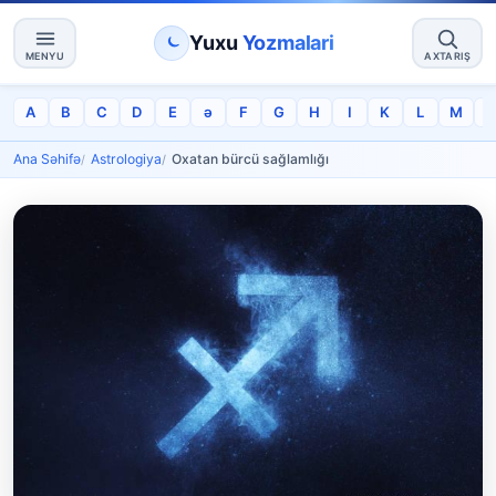
Yuxu
Yozmalari
MENYU
AXTARIŞ
A
B
C
D
E
ə
F
G
H
I
K
L
M
Ana Səhifə
Astrologiya
Oxatan bürcü sağlamlığı