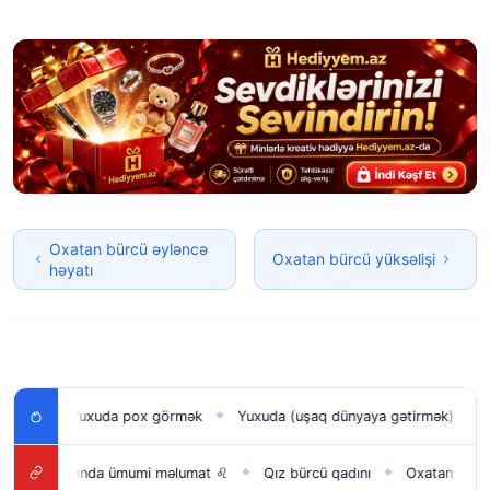
Oxatan bürcü əyləncə
Oxatan bürcü yüksəlişi
həyatı
ək
Yuxuda pox görmək
Yuxuda (uşaq dünyaya gətirmək) doğma
◆
◆
ürcü haqqında ümumi məlumat ♌
Qız bürcü qadını
Oxatan bürcü iş
◆
◆