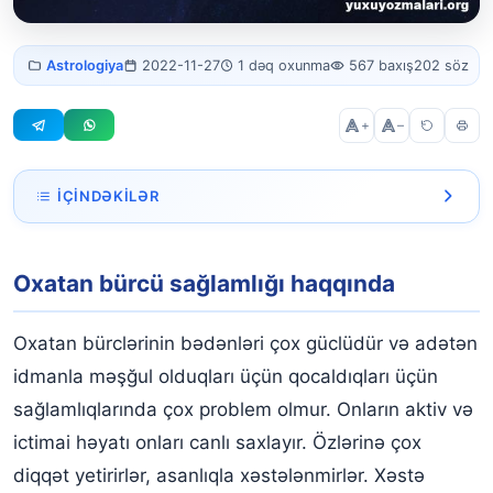
Oxatan bürcü
Astrologiya
2022-11-27
1 dəq oxunma
567 baxış
202 söz
sağlamlığı
+
–
İÇINDƏKILƏR
Oxatan bürcü sağlamlığı haqqında
Oxatan bürcü sağlamlığı haqqında
Oxatan bürclərinin bədənləri çox güclüdür və adətən
idmanla məşğul olduqları üçün qocaldıqları üçün
sağlamlıqlarında çox problem olmur. Onların aktiv və
ictimai həyatı onları canlı saxlayır. Özlərinə çox
diqqət yetirirlər, asanlıqla xəstələnmirlər. Xəstə