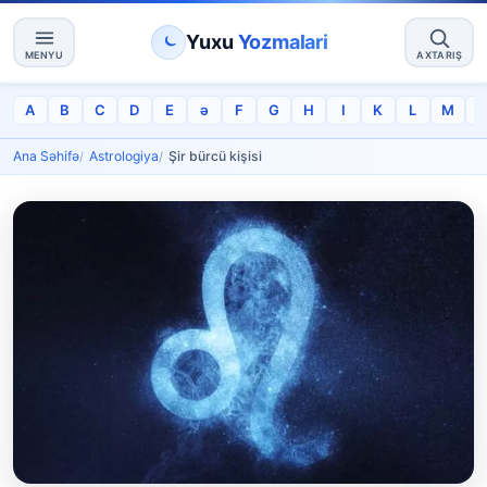
Yuxu
Yozmalari
MENYU
AXTARIŞ
A
B
C
D
E
ə
F
G
H
I
K
L
M
Ana Səhifə
Astrologiya
Şir bürcü kişisi