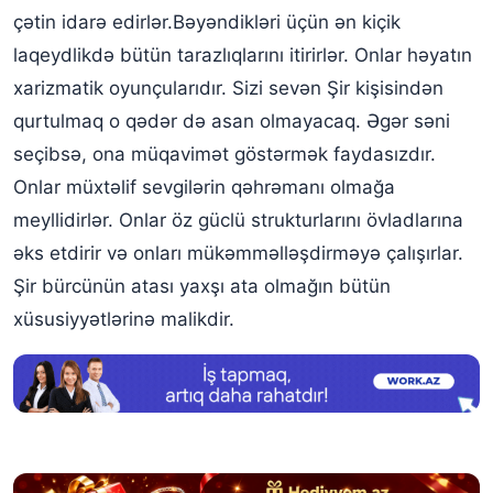
çətin idarə edirlər.Bəyəndikləri üçün ən kiçik
laqeydlikdə bütün tarazlıqlarını itirirlər. Onlar həyatın
xarizmatik oyunçularıdır. Sizi sevən Şir kişisindən
qurtulmaq o qədər də asan olmayacaq. Əgər səni
seçibsə, ona müqavimət göstərmək faydasızdır.
Onlar müxtəlif sevgilərin qəhrəmanı olmağa
meyllidirlər. Onlar öz güclü strukturlarını övladlarına
əks etdirir və onları mükəmməlləşdirməyə çalışırlar.
Şir bürcünün atası yaxşı ata olmağın bütün
xüsusiyyətlərinə malikdir.