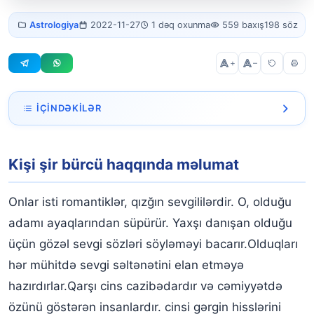
Şir bürcü
Astrologiya
2022-11-27
1 dəq oxunma
559 baxış
198 söz
kişisi
+
–
İÇINDƏKILƏR
Kişi şir bürcü haqqında məlumat
Kişi şir bürcü haqqında məlumat
Onlar isti romantiklər, qızğın sevgililərdir. O, olduğu
adamı ayaqlarından süpürür. Yaxşı danışan olduğu
üçün gözəl sevgi sözləri söyləməyi bacarır.Olduqları
hər mühitdə sevgi səltənətini elan etməyə
hazırdırlar.Qarşı cins cazibədardır və cəmiyyətdə
özünü göstərən insanlardır. cinsi gərgin hisslərini