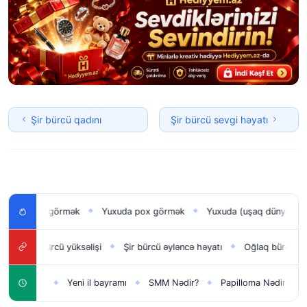
Şir bürcü qadını
Şir bürcü sevgi həyatı
lan uşağı görmək
Yuxuda pox görmək
Yuxuda (uşaq dünyaya gə
◆
◆
Qoç bürcü yüksəlişi
Şir bürcü əyləncə həyatı
Oğlaq bürcü iş hə
◆
◆
◆
aqlar üçün
Yeni il bayramı
SMM Nədir?
Papilloma Nədir?
◆
◆
◆
◆