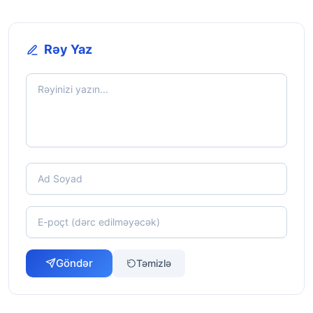
Rəy Yaz
Göndər
Təmizlə