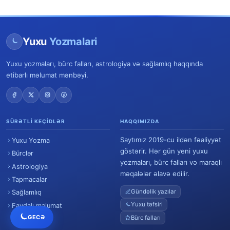
Yuxu
Yozmalari
Yuxu yozmaları, bürc falları, astrologiya və sağlamlıq haqqında
etibarlı məlumat mənbəyi.
SÜRƏTLI KEÇIDLƏR
HAQQIMIZDA
Saytımız 2019-cu ildən fəaliyyət
Yuxu Yozma
göstərir. Hər gün yeni yuxu
Bürclər
yozmaları, bürc falları və maraqlı
Astrologiya
məqalələr əlavə edilir.
Tapmacalar
Gündəlik yazılar
Sağlamlıq
Yuxu təfsiri
Faydalı məlumat
GECƏ
Bürc falları