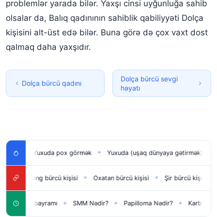
problemlər yarada bilər. Yaxşı cinsi uyğunluğa sahib
olsalar da, Balıq qadınının sahiblik qabiliyyəti Dolça
kişisini alt-üst edə bilər. Buna görə də çox vaxt dost
qalmaq daha yaxşıdır.
Dolça bürcü sevgi
Dolça bürcü qadını
həyatı
Yuxuda pox görmək
Yuxuda (uşaq dünyaya gətirmək) doğmaq
◆
◆
rçəng bürcü kişisi
Oxatan bürcü kişisi
Şir bürcü kişisi
Əqrəb 
◆
◆
◆
ni il bayramı
SMM Nədir?
Papilloma Nədir?
Karbonat Nədir?
◆
◆
◆