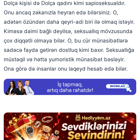
Dolça kişisi də Dolça qadını kimi sapioseksualdır.
Onu ancaq zəkanızla heyran edə bilərsiniz. O,
adətən özündən daha qeyri-adi biri ilə olmaq istəyir.
Kiməsə daimi bağlı deyilsə, seksuallıq mövzusunda
çox diqqətli olmaya bilər. O, bu cür münasibətlərə
sadəcə fayda gətirən dostluq kimi baxır. Seksuallığa
müstəqil və hətta yumoristik münasibət bəsləyir.
Ona görə də insanlar onu laqeyd hesab edə bilər.