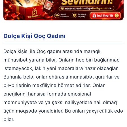
Dolça Kişi Qoç Qadını
Dolça kişisi ilə Qoç qadını arasında maraqlı
münasibət yarana bilər. Onların heç biri bağlanmaq
istəməyəcək, lakin yeni macəralara hazır olacaqlar.
Bununla belə, onlar ehtirasla münasibət qururlar və
bir-birlərinin məxfiliyinə hörmət edirlər. Onlar
enerjilərini hansısa formada emosional
məmnuniyyətə və ya şəxsi nailiyyətlərə nail olmaq
üçün məqsədə yönəldirlər. Bu onları yaxşı cütlük edə
bilər.