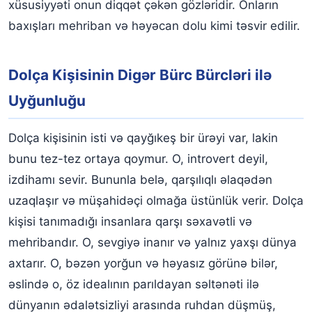
xüsusiyyəti onun diqqət çəkən gözləridir. Onların
baxışları mehriban və həyəcan dolu kimi təsvir edilir.
Dolça Kişisinin Digər Bürc Bürcləri ilə
Uyğunluğu
Dolça kişisinin isti və qayğıkeş bir ürəyi var, lakin
bunu tez-tez ortaya qoymur. O, introvert deyil,
izdihamı sevir. Bununla belə, qarşılıqlı əlaqədən
uzaqlaşır və müşahidəçi olmağa üstünlük verir. Dolça
kişisi tanımadığı insanlara qarşı səxavətli və
mehribandır. O, sevgiyə inanır və yalnız yaxşı dünya
axtarır. O, bəzən yorğun və həyasız görünə bilər,
əslində o, öz idealının parıldayan səltənəti ilə
dünyanın ədalətsizliyi arasında ruhdan düşmüş,