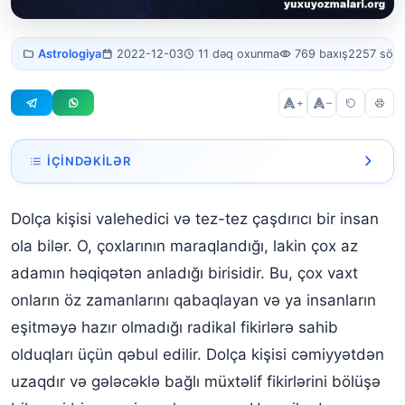
Dolça bürcü
Astrologiya
2022-12-03
11 dəq oxunma
769 baxış
2257 söz
kişisi
+
–
İÇINDƏKILƏR
Dolça Kişi Cinsiliyi
Dolça kişisi valehedici və tez-tez çaşdırıcı bir insan
Dolça Kişi Sevgisi
ola bilər. O, çoxlarının maraqlandığı, lakin çox az
Dolça kişilərinin fiziki xüsusiyyətləri
adamın həqiqətən anladığı birisidir. Bu, çox vaxt
onların öz zamanlarını qabaqlayan və ya insanların
Dolça Kişisinin Digər Bürc Bürcləri ilə Uyğunluğu
eşitməyə hazır olmadığı radikal fikirlərə sahib
Kişi dolça bürcü haqqında məlumat
olduqları üçün qəbul edilir. Dolça kişisi cəmiyyətdən
Dolça Kişi Qoç Qadını
uzaqdır və gələcəklə bağlı müxtəlif fikirlərini bölüşə