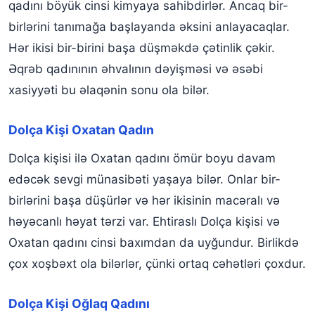
qadını böyük cinsi kimyaya sahibdirlər. Ancaq bir-
birlərini tanımağa başlayanda əksini anlayacaqlar.
Hər ikisi bir-birini başa düşməkdə çətinlik çəkir.
Əqrəb qadınının əhvalının dəyişməsi və əsəbi
xasiyyəti bu əlaqənin sonu ola bilər.
Dolça Kişi Oxatan Qadın
Dolça kişisi ilə Oxatan qadını ömür boyu davam
edəcək sevgi münasibəti yaşaya bilər. Onlar bir-
birlərini başa düşürlər və hər ikisinin macəralı və
həyəcanlı həyat tərzi var. Ehtiraslı Dolça kişisi və
Oxatan qadını cinsi baxımdan da uyğundur. Birlikdə
çox xoşbəxt ola bilərlər, çünki ortaq cəhətləri çoxdur.
Dolça Kişi Oğlaq Qadını