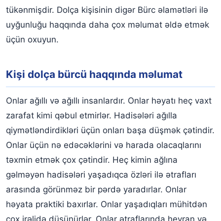
tükənmişdir. Dolça kişisinin digər Bürc əlamətləri ilə
uyğunluğu haqqında daha çox məlumat əldə etmək
üçün oxuyun.
Kişi dolça bürcü haqqında məlumat
Onlar ağıllı və ağıllı insanlardır. Onlar həyatı heç vaxt
zarafat kimi qəbul etmirlər. Hadisələri ağılla
qiymətləndirdikləri üçün onları başa düşmək çətindir.
Onlar üçün nə edəcəklərini və harada olacaqlarını
təxmin etmək çox çətindir. Heç kimin ağlına
gəlməyən hadisələri yaşadıqca özləri ilə ətrafları
arasında görünməz bir pərdə yaradırlar. Onlar
həyata praktiki baxırlar. Onlar yaşadıqları mühitdən
çox irəlidə düşünürlər. Onlar ətraflarında heyran və