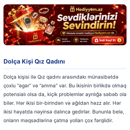
Dolça Kişi Qız Qadını
Dolça kişisi ilə Qız qadını arasındakı münasibətdə
çoxlu “əgər” və “amma” var. Bu ikisinin birlikdə olmaq
potensialı olsa da, kiçik problemlər ayrılığa səbəb ola
bilər. Hər ikisi bir-birindən və ağıldan həzz alır. Hər
ikisi həyatda nəyinsə dalınca gedirlər. Bununla belə,
onların məqsədlərinə çatma yolları çox fərqlidir.