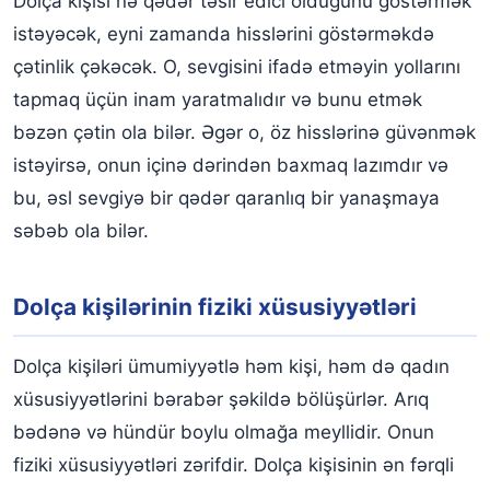
Dolça kişisi nə qədər təsir edici olduğunu göstərmək
istəyəcək, eyni zamanda hisslərini göstərməkdə
çətinlik çəkəcək. O, sevgisini ifadə etməyin yollarını
tapmaq üçün inam yaratmalıdır və bunu etmək
bəzən çətin ola bilər. Əgər o, öz hisslərinə güvənmək
istəyirsə, onun içinə dərindən baxmaq lazımdır və
bu, əsl sevgiyə bir qədər qaranlıq bir yanaşmaya
səbəb ola bilər.
Dolça kişilərinin fiziki xüsusiyyətləri
Dolça kişiləri ümumiyyətlə həm kişi, həm də qadın
xüsusiyyətlərini bərabər şəkildə bölüşürlər. Arıq
bədənə və hündür boylu olmağa meyllidir. Onun
fiziki xüsusiyyətləri zərifdir. Dolça kişisinin ən fərqli