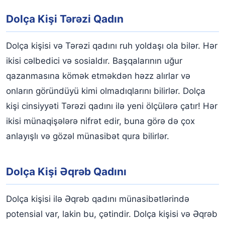
Dolça Kişi Tərəzi Qadın
Dolça kişisi və Tərəzi qadını ruh yoldaşı ola bilər. Hər
ikisi cəlbedici və sosialdır. Başqalarının uğur
qazanmasına kömək etməkdən həzz alırlar və
onların göründüyü kimi olmadıqlarını bilirlər. Dolça
kişi cinsiyyəti Tərəzi qadını ilə yeni ölçülərə çatır! Hər
ikisi münaqişələrə nifrət edir, buna görə də çox
anlayışlı və gözəl münasibət qura bilirlər.
Dolça Kişi Əqrəb Qadını
Dolça kişisi ilə Əqrəb qadını münasibətlərində
potensial var, lakin bu, çətindir. Dolça kişisi və Əqrəb