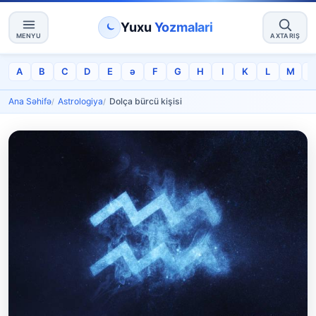
Yuxu
Yozmalari
MENYU
AXTARIŞ
A
B
C
D
E
ə
F
G
H
I
K
L
M
Ana Səhifə
Astrologiya
Dolça bürcü kişisi