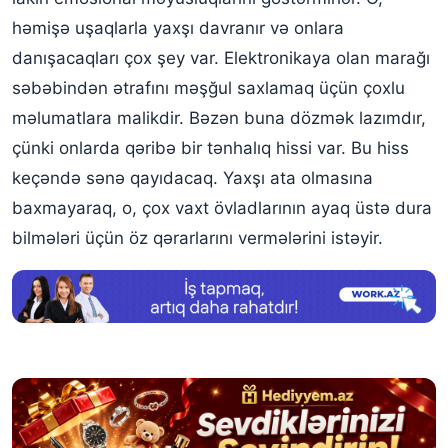
həmişə uşaqlarla yaxşı davranır və onlara
danışacaqları çox şey var. Elektronikaya olan marağı
səbəbindən ətrafını məşğul saxlamaq üçün çoxlu
məlumatlara malikdir. Bəzən buna dözmək lazımdır,
çünki onlarda qəribə bir tənhalıq hissi var. Bu hiss
keçəndə sənə qayıdacaq. Yaxşı ata olmasına
baxmayaraq, o, çox vaxt övladlarının ayaq üstə dura
bilmələri üçün öz qərarlarını vermələrini istəyir.