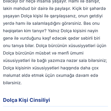
biləcəyi bir neçə insanla yaşayır. Hamı ilə danışır,
Dolça Kişi Buğa Qadını
lakin məhdud bir dairə ilə paylaşır. Kiçik bir şəhərdə
Dolça Kişi Əkizlər Qadını
yaşayan Dolça kişisi ilə qarşılaşsanız, onun getdiyi
Dolça Kişi Xərçəng Qadını
yerdə hamı ilə salamlaşdığını görərsiniz. Bəs onu
həqiqətən kim tanıyır? Yalnız Dolça kişisini nəyin
Dolça Kişi Şir Qadın
gənə ilə vurduğunu kəşf edəcək qədər səbirli biri
Dolça Kişi Qız Qadını
onu tanıya bilər. Dolça bürcünün xüsusiyyətləri üçün
Dolça Kişi Tərəzi Qadın
Dolça bürcünün müsbət və mənfi ümumi
xüsusiyyətləri ilə bağlı yazımıza nəzər sala bilərsiniz;
Dolça Kişi Əqrəb Qadını
Dolça kişisinin xüsusiyyətləri haqqında daha çox
Dolça Kişi Oxatan Qadın
məlumat əldə etmək üçün oxumağa davam edə
Dolça Kişi Oğlaq Qadını
bilərsiniz.
Dolça Kişi Cinsiliyi