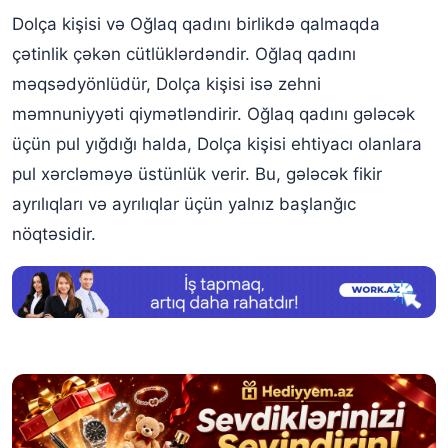
Dolça kişisi və Oğlaq qadını birlikdə qalmaqda
çətinlik çəkən cütlüklərdəndir. Oğlaq qadını
məqsədyönlüdür, Dolça kişisi isə zehni
məmnuniyyəti qiymətləndirir. Oğlaq qadını gələcək
üçün pul yığdığı halda, Dolça kişisi ehtiyacı olanlara
pul xərcləməyə üstünlük verir. Bu, gələcək fikir
ayrılıqları və ayrılıqlar üçün yalnız başlanğıc
nöqtəsidir.