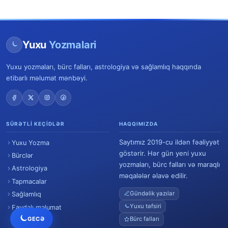
Yuxu
Yozmalari
Yuxu yozmaları, bürc falları, astrologiya və sağlamlıq haqqında
etibarlı məlumat mənbəyi.
SÜRƏTLI KEÇIDLƏR
HAQQIMIZDA
Saytımız 2019-cu ildən fəaliyyət
Yuxu Yozma
göstərir. Hər gün yeni yuxu
Bürclər
yozmaları, bürc falları və maraqlı
Astrologiya
məqalələr əlavə edilir.
Tapmacalar
Gündəlik yazılar
Sağlamlıq
Yuxu təfsiri
Faydalı məlumat
GECƏ
Bürc falları