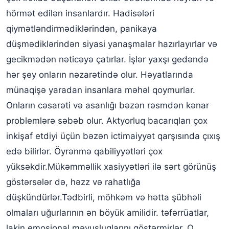
hörmət edilən insanlardır. Hadisələri
qiymətləndirmədiklərindən, panikaya
düşmədiklərindən siyasi yanaşmalar hazırlayırlar və
gecikmədən nəticəyə çatırlar. İşlər yaxşı gedəndə
hər şey onların nəzarətində olur. Həyatlarında
münaqişə yaradan insanlara məhəl qoymurlar.
Onların cəsarəti və asanlığı bəzən rəsmdən kənar
problemlərə səbəb olur. Aktyorluq bacarıqları çox
inkişaf etdiyi üçün bəzən ictimaiyyət qarşısında çıxış
edə bilirlər. Öyrənmə qabiliyyətləri çox
yüksəkdir.Mükəmməllik xasiyyətləri ilə sərt görünüş
göstərsələr də, həzz və rahatlığa
düşkündürlər.Tədbirli, möhkəm və hətta şübhəli
olmaları uğurlarının ən böyük amilidir. təfərrüatlar,
lakin emosional məyusluqlarını göstərmirlər. O,