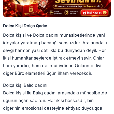
Dolça Kişi Dolça Qadın
Dolça kişisi və Dolça qadını münasibətlərində yeni
ideyalar yaratmaq bacarığı sonsuzdur. Aralarındakı
sevgi harmoniyası qətiliklə bu dünyadan deyil. Hər
ikisi humanitar səylərdə iştirak etməyi sevir. Onlar
həm yaradıcı, həm də intuitivdirlər. Onların birliyi
digər Bürc əlamətləri üçün ilham verəcəkdir.
Dolça kişi Balıq qadını
Dolça kişisi ilə Balıq qadını arasındakı münasibətdə
uğurun açarı səbirdir. Hər ikisi həssasdır, biri
digərinin emosional dəstəyinə ehtiyac duyduqda