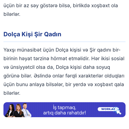
üçün bir az səy göstərə bilsə, birlikdə xoşbəxt ola
bilərlər.
Dolça Kişi Şir Qadın
Yaxşı münasibət üçün Dolça kişisi və Şir qadını bir-
birinin həyat tərzinə hörmət etməlidir. Hər ikisi sosial
və ünsiyyətcil olsa da, Dolça kişisi daha soyuq
görünə bilər. Əslində onlar fərqli xarakterlər olduqları
üçün bunu anlaya bilsələr, bir yerdə və xoşbəxt qala
bilərlər.