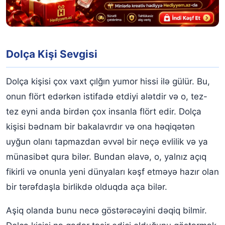
Dolça Kişi Sevgisi
Dolça kişisi çox vaxt çılğın yumor hissi ilə gülür. Bu,
onun flört edərkən istifadə etdiyi alətdir və o, tez-
tez eyni anda birdən çox insanla flört edir. Dolça
kişisi bədnam bir bakalavrdır və ona həqiqətən
uyğun olanı tapmazdan əvvəl bir neçə evlilik və ya
münasibət qura bilər. Bundan əlavə, o, yalnız açıq
fikirli və onunla yeni dünyaları kəşf etməyə hazır olan
bir tərəfdaşla birlikdə olduqda aça bilər.
Aşiq olanda bunu necə göstərəcəyini dəqiq bilmir.