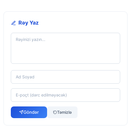
Rəy Yaz
Göndər
Təmizlə