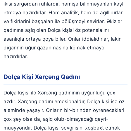
ikisi sərgərdan ruhlardır, həmişə bilinməyənləri kəşf
etməyə hazırdırlar. Həm analitik, həm də ağıllıdırlar
və fikirlərini başqaları ilə bölüşməyi sevirlər. Əkizlər
qadınına aşiq olan Dolça kişisi öz potensialını
asanlıqla ortaya qoya bilər. Onlar iddialıdırlar, lakin
digərinin uğur qazanmasına kömək etməyə
hazırdırlar.
Dolça Kişi Xərçəng Qadını
Dolça kişisi ilə Xərçəng qadınının uyğunluğu çox
azdır. Xərçəng qadını emosionaldır, Dolça kişi isə öz
aləmində yaşayır. Onların bir-birindən öyrənəcəkləri
çox şey olsa da, aşiq olub-olmayacağı qeyri-
müəyyəndir. Dolça kişisi sevgilisini xoşbəxt etmək