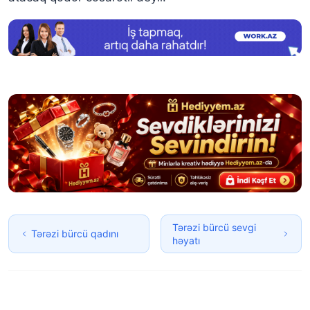
Tərəzi bürcü sevgi
Tərəzi bürcü qadını
həyatı