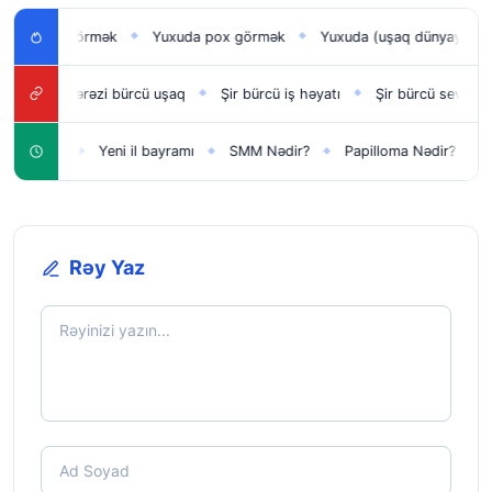
 uşağı görmək
Yuxuda pox görmək
Yuxuda (uşaq dünyaya gətir
◆
◆
ı
Tərəzi bürcü uşaq
Şir bürcü iş həyatı
Şir bürcü sevdikləri
◆
◆
◆
ar üçün
Yeni il bayramı
SMM Nədir?
Papilloma Nədir?
Kar
◆
◆
◆
◆
Rəy Yaz