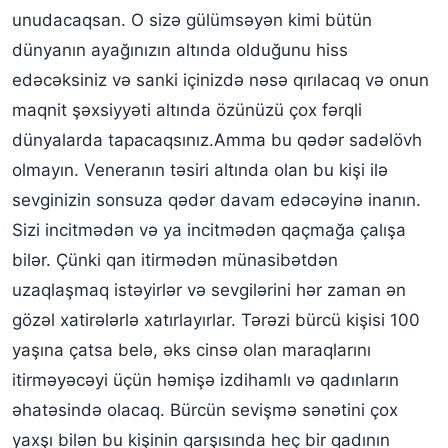
unudacaqsan. O sizə gülümsəyən kimi bütün
dünyanın ayağınızın altında olduğunu hiss
edəcəksiniz və sanki içinizdə nəsə qırılacaq və onun
maqnit şəxsiyyəti altında özünüzü çox fərqli
dünyalarda tapacaqsınız.Amma bu qədər sadəlövh
olmayın. Veneranın təsiri altında olan bu kişi ilə
sevginizin sonsuza qədər davam edəcəyinə inanın.
Sizi incitmədən və ya incitmədən qaçmağa çalışa
bilər. Çünki qan itirmədən münasibətdən
uzaqlaşmaq istəyirlər və sevgilərini hər zaman ən
gözəl xatirələrlə xatırlayırlar. Tərəzi bürcü kişisi 100
yaşına çatsa belə, əks cinsə olan maraqlarını
itirməyəcəyi üçün həmişə izdihamlı və qadınların
əhatəsində olacaq. Bürcün sevişmə sənətini çox
yaxşı bilən bu kişinin qarşısında heç bir qadının