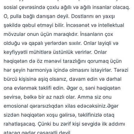
sosial çevrəsində çoxlu ağıllı və ağıllı insanlar olacaq.
O, pulla bağlı danışan deyil. Dostlarını ən yaxşı
şəkildə qəbul etməyi bilir. İncəsənət və intellektual
mövzular onun üçün maraqlıdır. İnsanların çox
olduğu və qapalı yerlərdən sıxılır. Onlar layiqli və
keyfiyyətli mühitlərə üstünlük verirlər. Onlar
həqiqətən də öz mənəvi tarazlığını qorumaq üçün
hər şeyin harmoniya içində olmasını istəyirlər. Tərəzi
bürcü kişisinə aşiq olsanız, davam edin və dərhal
ona evlənmək təklifi edin. Əgər o, səni həqiqətən
sevirsə, bəlkə bir az nazlı olar. Amma siz onu
emosional qərarsızlıqdan xilas edəcəksiniz.Əgər
sizdən həqiqətən xoşu gəlirsə, təklifinizlə otaq
rahatlaşacaq. Çünki bu zərif kişi sevgidə ilk addımı
atacaq qədər cəsarətli deyil.