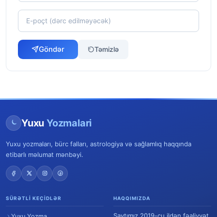
Göndər
Təmizlə
Yuxu
Yozmalari
Yuxu yozmaları, bürc falları, astrologiya və sağlamlıq haqqında
etibarlı məlumat mənbəyi.
SÜRƏTLI KEÇIDLƏR
HAQQIMIZDA
Saytımız 2019-cu ildən fəaliyyət
Yuxu Yozma