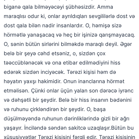
biganə qala bilməyəcəyi şübhəsizdir. Amma
maraqlısı odur ki, onlar ayrıldıqları sevgililərlə dost və
dost qala bilən nadir insanlardır. O, həmişə sizə
hörmətlə yanaşacaq və heç bir işinizə qarışmayacaq.
O, sənin bütün sirlərini bilməkdə maraqlı deyil. Əgər
belə bir şeyə cəhd etsəniz, o, sizdən çox
təəccüblənəcək və ona etibar edilmədiyini hiss
edərək sizdən inciyəcək. Tərəzi kişisi həm də
həyatın yaxşı hakimidir. Onun inanclarına hörmət
etməlisən. Çünki onlar üçün yalan son dərəcə iyrənc
və dəhşətli bir şeydir. Belə bir hiss insanın bədənini
və ruhunu çirkləndirən bir şeydir. O, başa
düşülməyəndə ruhunun dərinliklərində gizli bir ağrı
yaşayır. İnciləndə səndən sakitcə uzaqlaşır.Bütün bu
xüsusiyyətlər Tərəzi kişisini fərqli edir. Tərəzi kişisinin