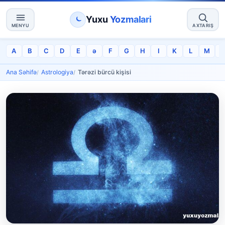
Yuxu
Yozmalari
MENYU
AXTARIŞ
A
B
C
D
E
ə
F
G
H
I
K
L
M
Ana Səhifə
Astrologiya
Tərəzi bürcü kişisi