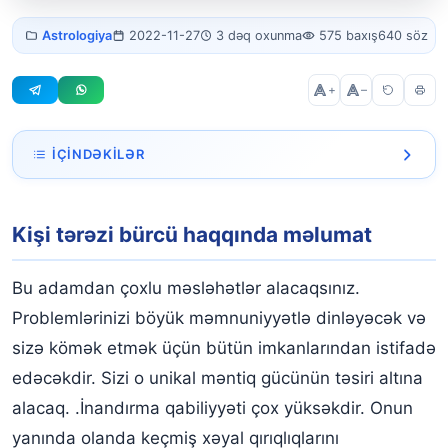
Tərəzi bürcü
Astrologiya
2022-11-27
3 dəq oxunma
575 baxış
640 söz
kişisi
+
–
İÇINDƏKILƏR
Kişi tərəzi bürcü haqqında məlumat
Kişi tərəzi bürcü haqqında məlumat
Bu adamdan çoxlu məsləhətlər alacaqsınız.
Problemlərinizi böyük məmnuniyyətlə dinləyəcək və
sizə kömək etmək üçün bütün imkanlarından istifadə
edəcəkdir. Sizi o unikal məntiq gücünün təsiri altına
alacaq. .İnandırma qabiliyyəti çox yüksəkdir. Onun
yanında olanda keçmiş xəyal qırıqlıqlarını