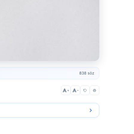
838 söz
+
–