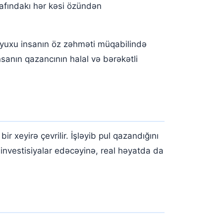
fındakı hər kəsi özündən
u yuxu insanın öz zəhməti müqabilində
sanın qazancının halal və bərəkətli
xeyirə çevrilir. İşləyib pul qazandığını
 investisiyalar edəcəyinə, real həyatda da