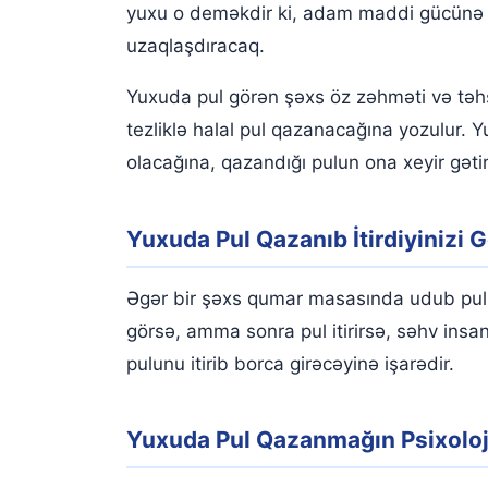
yuxu o deməkdir ki, adam maddi gücünə 
uzaqlaşdıracaq.
Yuxuda pul görən şəxs öz zəhməti və təhs
tezliklə halal pul qazanacağına yozulur. 
olacağına, qazandığı pulun ona xeyir gətir
Yuxuda Pul Qazanıb İtirdiyinizi
Əgər bir şəxs qumar masasında udub pulunu
görsə, amma sonra pul itirirsə, səhv insa
pulunu itirib borca ​​girəcəyinə işarədir.
Yuxuda Pul Qazanmağın Psixoloji