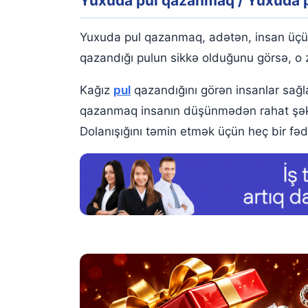
Yuxuda pul qazanmaq / Yuxuda 
Yuxuda çoxlu pul qazanmaq
Yuxuda Pul Qazanıb İtirdiyinizi Görmək
Yuxuda pul qazanmaq, adətən, insan üçün 
Yuxuda Pul Qazanmağın Psixoloji Təfsiri
qazandığı pulun sikkə olduğunu görsə, o
Yuxuda pul yığmaq
Kağız
pul
qazandığını görən insanlar sağl
qazanmaq insanın düşünmədən rahat şəkildə
Yuxuda pul qazanmaq
Dolanışığını təmin etmək üçün heç bir fə
Pul yuxu yozmaları