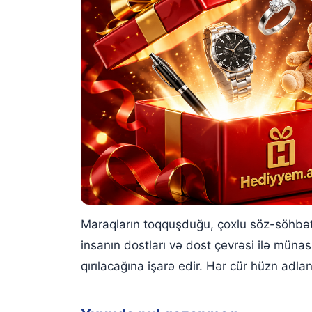
Maraqların toqquşduğu, çoxlu söz-söhbətl
insanın dostları və dost çevrəsi ilə münas
qırılacağına işarə edir. Hər cür hüzn adla