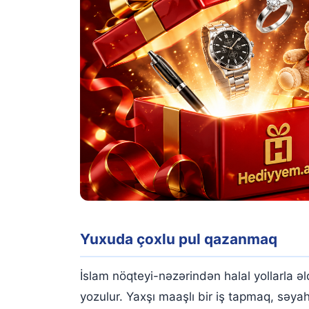
Yuxuda çoxlu pul qazanmaq
İslam nöqteyi-nəzərindən halal yollarla əl
yozulur. Yaxşı maaşlı bir iş tapmaq, səy