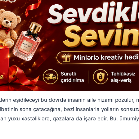
ərin eşidiləcəyi bu dövrdə insanın ailə nizamı pozulur,
ibətinin sona çatacağına, bəzi insanlarla yolların sonsuz
nan yuxu xəstəliklərə, qəzalara da işarə edir. Bu, ümumiy