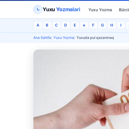
Yuxu
Yozmalari
Yuxu Yozma
Bürcl
A
B
C
D
E
ə
F
G
H
I
Ana Səhifə
Yuxu Yozma
Yuxuda pul qazanmaq