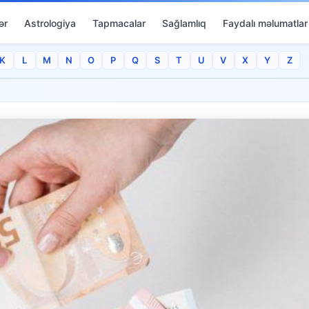
ər
Astrologiya
Tapmacalar
Sağlamlıq
Faydalı məlumatlar
K
L
M
N
O
P
Q
S
T
U
V
X
Y
Z