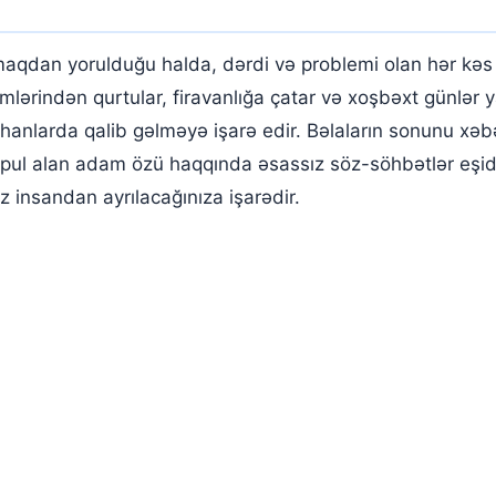
aqdan yorulduğu halda, dərdi və problemi olan hər kəs 
ərindən qurtular, firavanlığa çatar və xoşbəxt günlər 
anlarda qalib gəlməyə işarə edir. Bəlaların sonunu xəb
pul alan adam özü haqqında əsassız söz-söhbətlər eşidi
iz insandan ayrılacağınıza işarədir.