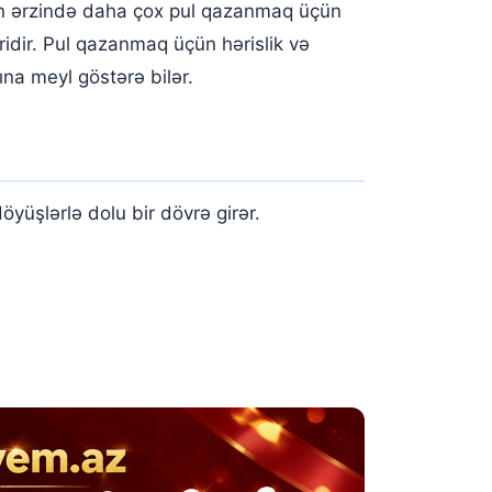
gün ərzində daha çox pul qazanmaq üçün
ridir. Pul qazanmaq üçün hərislik və
na meyl göstərə bilər.
yüşlərlə dolu bir dövrə girər.