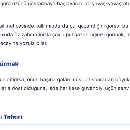
görə özünü göstərməyə başlayacaq və yavaş-yavaş ətra
ili nəticəsində külli miqdarda pul qazandığını görsə, b
Yuxuda öz zəhmətinizlə çoxlu pul qazandığınızı görmək, in
əcəyinə yozula bilər.
 Görmək
 itirirsə, onun başına gələn müsibət sonradan böyük bir 
nlarla dost olduğuna, işdə hər kəsə güvəndiyi üçün səhv
 Təfsiri