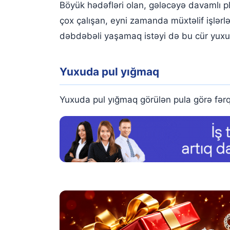
Böyük hədəfləri olan, gələcəyə davamlı p
çox çalışan, eyni zamanda müxtəlif işlərl
dəbdəbəli yaşamaq istəyi də bu cür yuxul
Yuxuda pul yığmaq
Yuxuda pul yığmaq görülən pula görə fərql