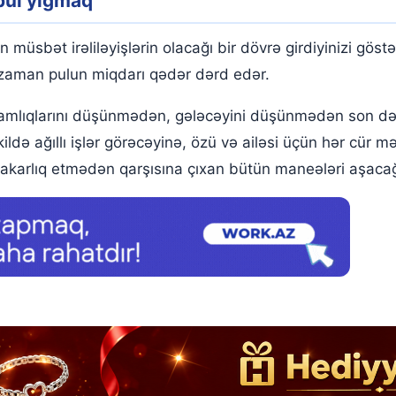
pul yığmaq
müsbət irəliləyişlərin olacağı bir dövrə girdiyinizi gös
 zaman pulun miqdarı qədər dərd edər.
amlıqlarını düşünmədən, gələcəyini düşünmədən son dərə
 ağıllı işlər görəcəyinə, özü və ailəsi üçün hər cür məs
dakarlıq etmədən qarşısına çıxan bütün maneələri aşacağ