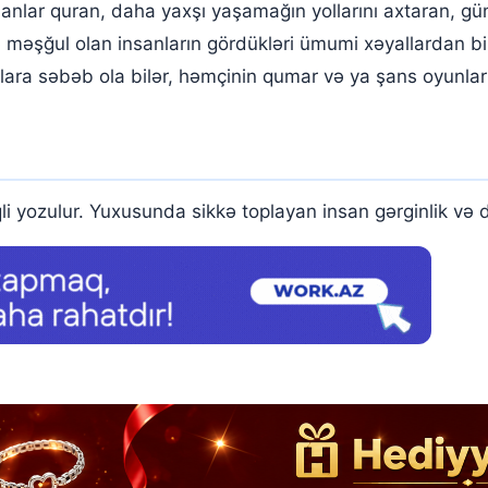
lanlar quran, daha yaxşı yaşamağın yollarını axtaran, 
ə məşğul olan insanların gördükləri ümumi xəyallardan bi
ara səbəb ola bilər, həmçinin qumar və ya şans oyunları
i yozulur. Yuxusunda sikkə toplayan insan gərginlik və dö