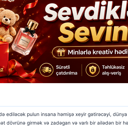
də ediləcək pulun insana həmişə xeyir gətirəcəyi, dünya v
ahət dövrünə girmək və zadəgan və varlı bir ailədən bir 