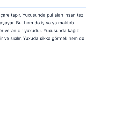
çarə tapır. Yuxusunda pul alan insan tez
yaşayar. Bu, həm də iş və ya məktəb
ər verən bir yuxudur. Yuxusunda kağız
r və sıxılır. Yuxuda sikkə görmək həm də