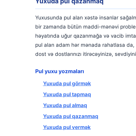
Yuxuda pul qazanmaq
Yuxusunda pul alan xəstə insanlar sağalm
bir zamanda bütün maddi-mənəvi probleml
həyatında uğur qazanmağa və vacib imtah
pul alan adam hər mənada rahatlasa da, 
dost və dostlarınızı itirəcəyinizə, sevdiyin
Pul yuxu yozmaları
Yuxuda pul görmək
Yuxuda pul tapmaq
Yuxuda pul almaq
Yuxuda pul qazanmaq
Yuxuda pul vermək