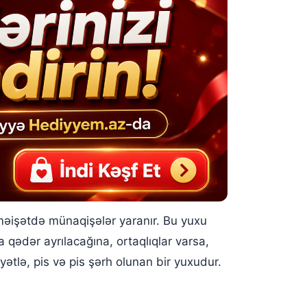
 məişətdə münaqişələr yaranır. Bu yuxu
a qədər ayrılacağına, ortaqlıqlar varsa,
yətlə, pis və pis şərh olunan bir yuxudur.