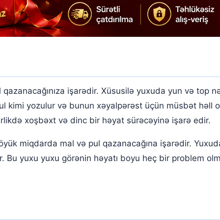
qazanacağınıza işarədir. Xüsusilə yuxuda yun və top nə 
l kimi yozulur və bunun xəyalpərəst üçün müsbət həll ol
rlikdə xoşbəxt və dinc bir həyat sürəcəyinə işarə edir.
yük miqdarda mal və pul qazanacağına işarədir. Yuxuda
r. Bu yuxu yuxu görənin həyatı boyu heç bir problem olma