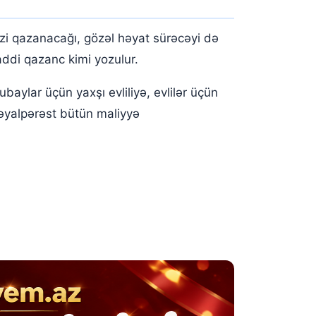
zi qazanacağı, gözəl həyat sürəcəyi də
maddi qazanc kimi yozulur.
ylar üçün yaxşı evliliyə, evlilər üçün
Xəyalpərəst bütün maliyyə