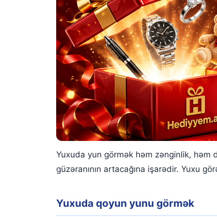
Yuxuda yastığa yun doldurmaq
Yuxuda yun yorğan görmək
Yuxuda yun ip görmək
Yuxuda yun boşaltmaq
Yuxuda yun tapmaq
Yuxuda yun düzəltmək
Yuxuda yun əyirmək
Yuxuda yun görmək həm zənginlik, həm də
güzəranının artacağına işarədir. Yuxu gör
Yuxuda qoyun yunu görmək