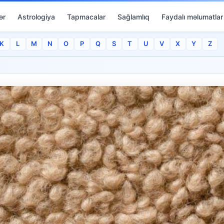
ər
Astrologiya
Tapmacalar
Sağlamlıq
Faydalı məlumatlar
K
L
M
N
O
P
Q
S
T
U
V
X
Y
Z