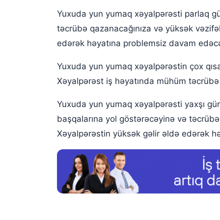
Yuxuda yun yumaq xəyalpərəsti parlaq gün
təcrübə qazanacağınıza və yüksək vəzifəl
edərək həyatına problemsiz davam edəcəy
Yuxuda yun yumaq xəyalpərəstin çox qısa
Xəyalpərəst iş həyatında mühüm təcrübə 
Yuxuda yun yumaq xəyalpərəsti yaxşı günl
başqalarına yol göstərəcəyinə və təcrübə
Xəyalpərəstin yüksək gəlir əldə edərək həy