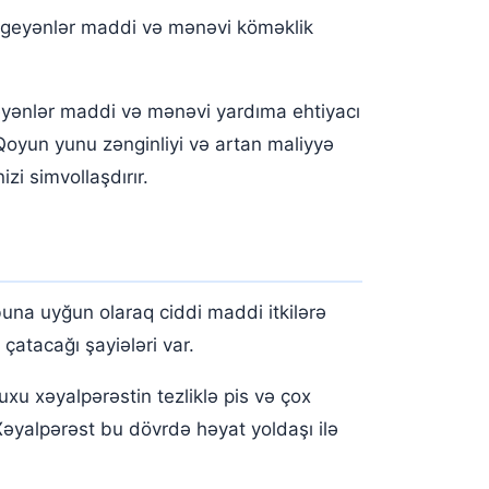
 geyənlər maddi və mənəvi köməklik
yənlər maddi və mənəvi yardıma ehtiyacı
 Qoyun yunu zənginliyi və artan maliyyə
zi simvollaşdırır.
una uyğun olaraq ciddi maddi itkilərə
çatacağı şayiələri var.
u xəyalpərəstin tezliklə pis və çox
 Xəyalpərəst bu dövrdə həyat yoldaşı ilə