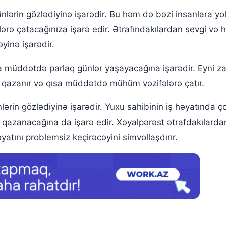
lərin gözlədiyinə işarədir. Bu həm də bəzi insanlara y
ərə çatacağınıza işarə edir. Ətrafındakılardan sevgi və
inə işarədir.
 müddətdə parlaq günlər yaşayacağına işarədir. Eyni za
qazanır və qısa müddətdə mühüm vəzifələrə çatır.
ərin gözlədiyinə işarədir. Yuxu sahibinin iş həyatında ç
 qazanacağına da işarə edir. Xəyalpərəst ətrafdakılarda
atını problemsiz keçirəcəyini simvollaşdırır.