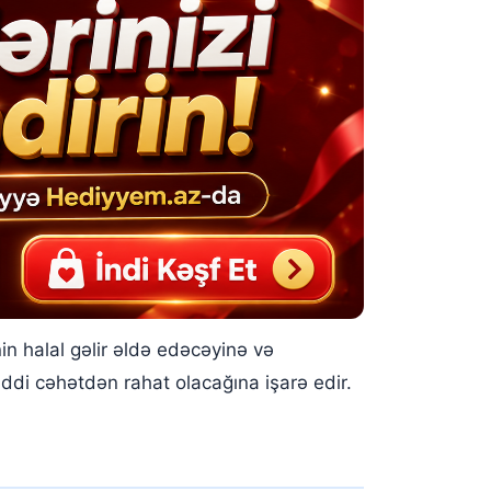
 halal gəlir əldə edəcəyinə və
ddi cəhətdən rahat olacağına işarə edir.