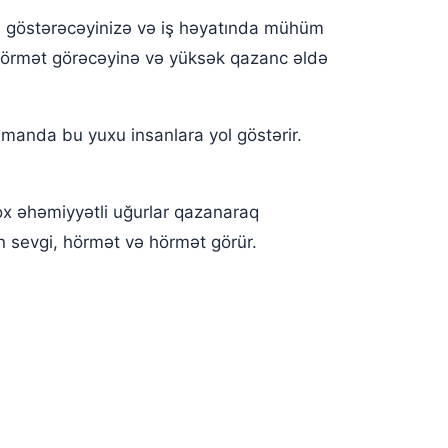
ol göstərəcəyinizə və iş həyatında mühüm
 hörmət görəcəyinə və yüksək qazanc əldə
manda bu yuxu insanlara yol göstərir.
ox əhəmiyyətli uğurlar qazanaraq
n sevgi, hörmət və hörmət görür.