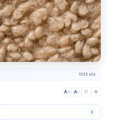
1933 söz
+
–