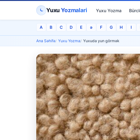
Yuxu
Yozmalari
Yuxu Yozma
Bürcl
A
B
C
D
E
ə
F
G
H
I
Ana Səhifə
Yuxu Yozma
Yuxuda yun görmək