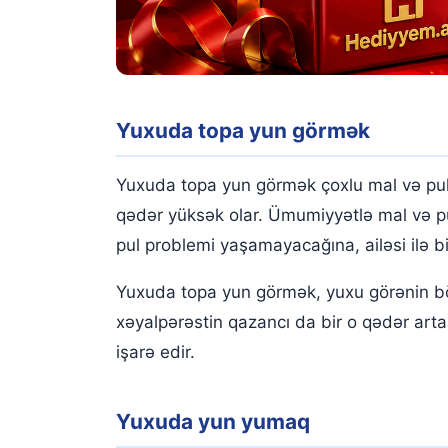
Yuxuda topa yun görmək
Yuxuda topa yun görmək çoxlu mal və pul 
qədər yüksək olar. Ümumiyyətlə mal və pu
pul problemi yaşamayacağına, ailəsi ilə bi
Yuxuda topa yun görmək, yuxu görənin bö
xəyalpərəstin qazancı da bir o qədər arta
işarə edir.
Yuxuda yun yumaq