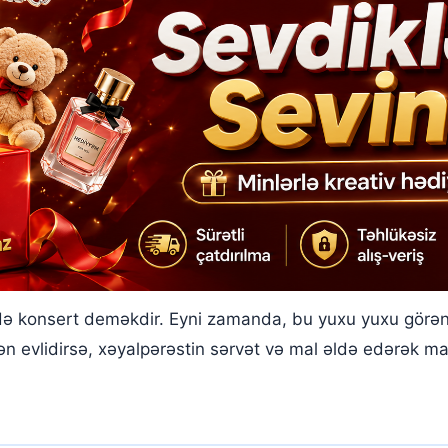
 konsert deməkdir. Eyni zamanda, bu yuxu yuxu görənin
ən evlidirsə, xəyalpərəstin sərvət və mal əldə edərək ma