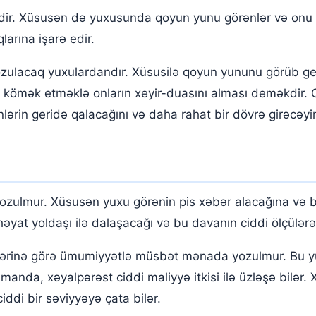
ir. Xüsusən də yuxusunda qoyun yunu görənlər və onu
larına işarə edir.
lacaq yuxulardandır. Xüsusilə qoyun yununu görüb ge
lara kömək etməklə onların xeyir-duasını alması deməkdir.
lərin geridə qalacağını və daha rahat bir dövrə girəcəyini
zulmur. Xüsusən yuxu görənin pis xəbər alacağına və b
yat yoldaşı ilə dalaşacağı və bu davanın ciddi ölçülərə 
lərinə görə ümumiyyətlə müsbət mənada yozulmur. Bu yux
amanda, xəyalpərəst ciddi maliyyə itkisi ilə üzləşə bilər.
ddi bir səviyyəyə çata bilər.