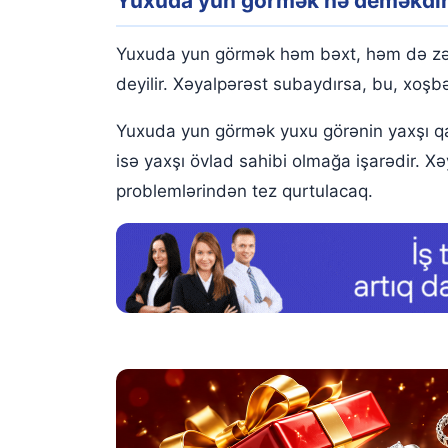
Yuxuda yun görmək nə deməkdi
Yuxuda qoyun yunu görmək
Yuxuda çirkli yun görmək
Yuxuda yun görmək həm bəxt, həm də zəng
Yuxuda topa yun görmək
deyilir. Xəyalpərəst subaydırsa, bu, xoşbə
Yuxuda yun yumaq
Yuxuda yun görmək yuxu görənin yaxşı qaz
isə yaxşı övlad sahibi olmağa işarədir. X
Yuxuda yun qurutmaq
problemlərindən tez qurtulacaq.
Yuxuda yun asmaq
Yuxuda yun çırpmaq
Yuxuda yun didmək
Yuxuda yun təmizləmək
Yuxuda yun almaq
Yuxuda yun atmaq
Yuxuda yun yandırdmaq