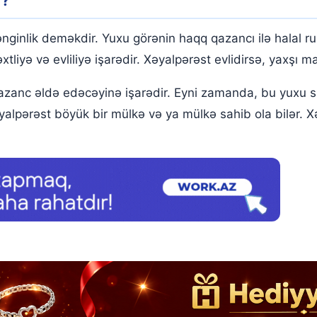
r?
inlik deməkdir. Yuxu görənin haqq qazancı ilə halal ru
xtliyə və evliliyə işarədir. Xəyalpərəst evlidirsə, yaxşı 
anc əldə edəcəyinə işarədir. Eyni zamanda, bu yuxu suba
əyalpərəst böyük bir mülkə və ya mülkə sahib ola bilər. 