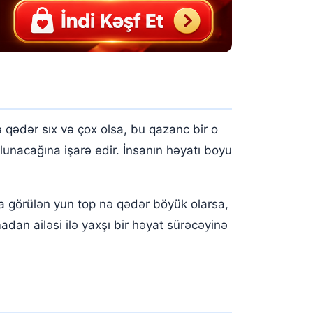
qədər sıx və çox olsa, bu qazanc bir o
unacağına işarə edir. İnsanın həyatı boyu
 görülən yun top nə qədər böyük olarsa,
dan ailəsi ilə yaxşı bir həyat sürəcəyinə