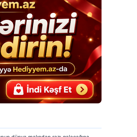
 Onun dünya malından razı qalacağına