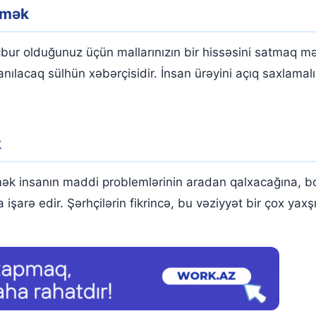
rmək
bur olduğunuz üçün mallarınızın bir hissəsini satmaq mə
nılacaq sülhün xəbərçisidir. İnsan ürəyini açıq saxlamalı
k
ək insanın maddi problemlərinin aradan qalxacağına, bor
arə edir. Şərhçilərin fikrincə, bu vəziyyət bir çox yaxşı