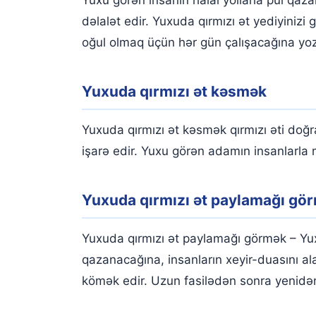
dəlalət edir. Yuxuda qırmızı ət yediyinizi
oğul olmaq üçün hər gün çalışacağına yoz
Yuxuda qırmızı ət kəsmək
Yuxuda qırmızı ət kəsmək qırmızı əti doğr
işarə edir. Yuxu görən adamın insanlarla
Yuxuda qırmızı ət paylamağı gö
Yuxuda qırmızı ət paylamağı görmək – Yux
qazanacağına, insanların xeyir-duasını a
kömək edir. Uzun fasilədən sonra yenidən