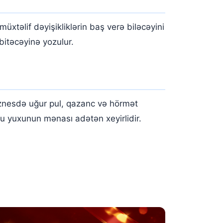
üxtəlif dəyişikliklərin baş verə biləcəyini
 bitəcəyinə yozulur.
Biznesdə uğur pul, qazanc və hörmət
u yuxunun mənası adətən xeyirlidir.