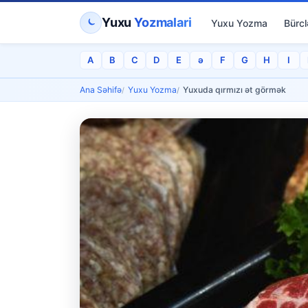
Yuxu
Yozmalari
Yuxu Yozma
Bürcl
A
B
C
D
E
ə
F
G
H
I
Ana Səhifə
Yuxu Yozma
Yuxuda qırmızı ət görmək