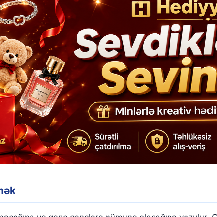
rmək
azanacağına və gənc gənclərə nümunə olacağına yozulur.