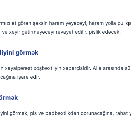
mızı ət görən şəxsin haram yeyəcəyi, haram yolla pul qa
 və xeyir gətirməyəcəyi rəvayət edilir. pislik edəcək.
diyini görmək
ən xəyalpərəst xoşbəxtliyin xəbərçisidir. Ailə arasında 
cağına işarə edir.
görmək
iyini görmək, pis və bədbəxtlikdən qorunacağına, rahat 