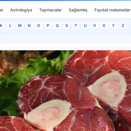
ər
Astrologiya
Tapmacalar
Sağlamlıq
Faydalı məlumatlar
K
L
M
N
O
P
Q
S
T
U
V
X
Y
Z