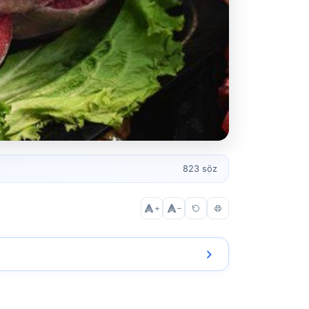
823 söz
+
–