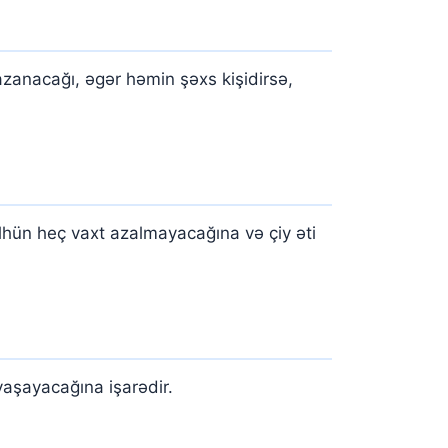
zanacağı, əgər həmin şəxs kişidirsə,
sülhün heç vaxt azalmayacağına və çiy əti
yaşayacağına işarədir.