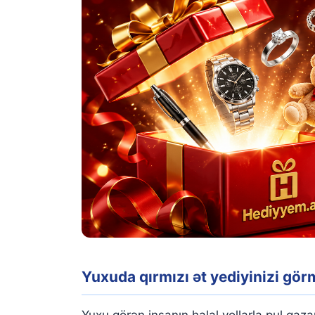
Yuxuda qırmızı ət yediyinizi gö
Yuxu görən insanın halal yollarla pul q