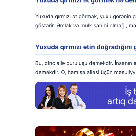
Yuxuda qırmızı ət görmək nə de
Yuxuda qırmızı ətin doğradığını görmək
Yuxuda qırmızı ət yediyinizi görmək
Yuxuda qırmızı ət görmək, yuxu görənin gəli
Yuxuda qırmızı ət kəsmək
göstərir. Əmlak və mülk sahibi olmağı, madd
Yuxuda qırmızı ət paylamağı görmək
Yuxuda qırmızı ətin doğradığını
Yuxuda qırmızı ət satdığınızı görmək
Yuxuda bişmiş qırmızı ət görmək
Bu, dinc ailə quruluşu deməkdir. İnsanın 
deməkdir. O, həmişə ailəsi üçün məsuliyy
Yuxuda çiy qırmızı ət görmək
Yuxusunda birinin qırmızı ət verdiyini görmək
Yuxuda çiy qırmızı ət kəsdiyini görmək
Yuxuda korlanmış, çürüyən qırmızı ət görmək
Ət yuxu yozmaları