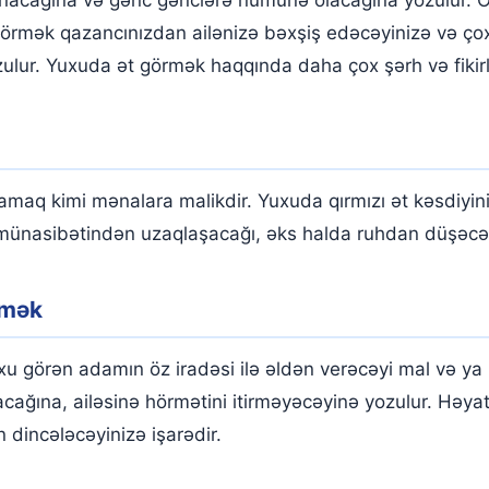
 görmək qazancınızdan ailənizə bəxşiş edəcəyinizə və çox
ulur. Yuxuda ət görmək haqqında daha çox şərh və fikirlə
amaq kimi mənalara malikdir. Yuxuda qırmızı ət kəsdiyiniz
 münasibətindən uzaqlaşacağı, əks halda ruhdan düşəcəy
rmək
u görən adamın öz iradəsi ilə əldən verəcəyi mal və ya
lacağına, ailəsinə hörmətini itirməyəcəyinə yozulur. Həy
 dincələcəyinizə işarədir.