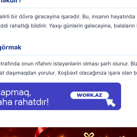
məkdir?
rli bir dövrə girəcəyinə işarədir. Bu, insanın həyatında m
i rahatlığı bildirir. Yaxşı günlərin gələcəyinə, bəlaların
 görmək
ətrafında onun rifahını istəyənlərin olması şərh olunur. 
ət daşımaqdan yorulur. Xoşbəxt olacağınıza işarə olan b