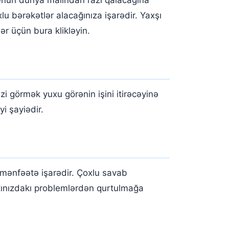
lu bərəkətlər alacağınıza işarədir. Yaxşı
r üçün bura klikləyin.
i görmək yuxu görənin işini itirəcəyinə
i şayiədir.
 mənfəətə işarədir. Çoxlu savab
atınızdakı problemlərdən qurtulmağa