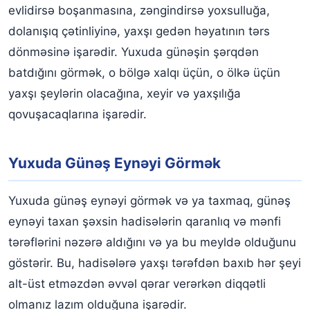
evlidirsə boşanmasına, zəngindirsə yoxsulluğa,
dolanışıq çətinliyinə, yaxşı gedən həyatının tərs
dönməsinə işarədir. Yuxuda günəşin şərqdən
batdığını görmək, o bölgə xalqı üçün, o ölkə üçün
yaxşı şeylərin olacağına, xeyir və yaxşılığa
qovuşacaqlarına işarədir.
Yuxuda Günəş Eynəyi Görmək
Yuxuda günəş eynəyi görmək və ya taxmaq, günəş
eynəyi taxan şəxsin hadisələrin qaranlıq və mənfi
tərəflərini nəzərə aldığını və ya bu meyldə olduğunu
göstərir. Bu, hadisələrə yaxşı tərəfdən baxıb hər şeyi
alt-üst etməzdən əvvəl qərar verərkən diqqətli
olmanız lazım olduğuna işarədir.