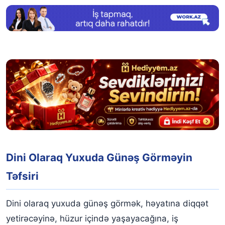
Dini Olaraq Yuxuda Günəş Görməyin
Təfsiri
Dini olaraq yuxuda günəş görmək, həyatına diqqət
yetirəcəyinə, hüzur içində yaşayacağına, iş