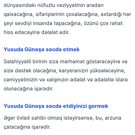
dünyasındakı nüfuzlu vəziyyətinin aradan
qalxacağına, sifarişlərinin çoxalacağına, axtardığı hər
şeyi sevdiyi insanda tapacağına, özünü çox rahat
hiss edəcəyinə dəlalət edir.
Yuxuda Günəşə səcdə etmək
Səlahiyyətli birinin sizə mərhəmət göstərəcəyinə və
sizə dəstək olacağına, karyeranızın yüksələcəyinə,
cəmiyyətinizin və xalqınızın ədalət və ədalətlə idarə
olunacağına işarədir.
Yuxuda Günəşə səcdə etdiyinizi gormek
Əgər övlad sahibi olmaq istəyirsənsə, bu, arzuna
çatacağına işarədir.