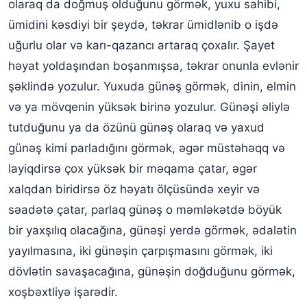
olaraq da doğmuş olduğunu görmək, yuxu sahibi,
ümidini kəsdiyi bir şeydə, təkrar ümidlənib o işdə
uğurlu olar və karı-qazancı artaraq çoxalır. Şayet
həyat yoldaşından boşanmışsa, təkrar onunla evlənir
şəklində yozulur. Yuxuda günəş görmək, dinin, elmin
və ya mövqenin yüksək birinə yozulur. Günəşi əliylə
tutduğunu ya da özünü günəş olaraq və yaxud
günəş kimi parladığını görmək, əgər müstəhəqq və
layiqdirsə çox yüksək bir məqama çatar, əgər
xalqdan biridirsə öz həyatı ölçüsündə xeyir və
səadətə çatar, parlaq günəş o məmləkətdə böyük
bir yaxşılıq olacağına, günəşi yerdə görmək, ədalətin
yayılmasına, iki günəşin çarpışmasını görmək, iki
dövlətin savaşacağına, günəşin doğduğunu görmək,
xoşbəxtliyə işarədir.