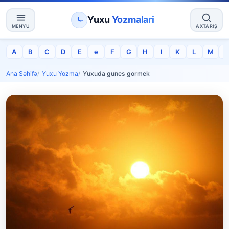
Yuxu
Yozmalari
MENYU
AXTARIŞ
A
B
C
D
E
ə
F
G
H
I
K
L
M
Ana Səhifə
Yuxu Yozma
Yuxuda gunes gormek