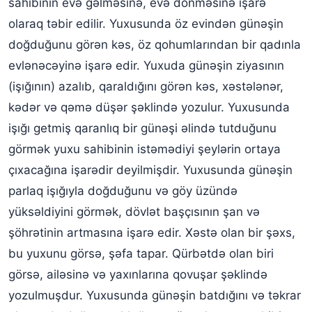
sahibinin evə gəlməsinə, evə dönməsinə işarə
olaraq təbir edilir. Yuxusunda öz evindən günəşin
doğduğunu görən kəs, öz qohumlarından bir qadınla
evlənəcəyinə işarə edir. Yuxuda günəşin ziyasının
(işığının) azalıb, qaraldığını görən kəs, xəstələnər,
kədər və qəmə düşər şəklində yozulur. Yuxusunda
işığı getmiş qaranlıq bir günəşi əlində tutduğunu
görmək yuxu sahibinin istəmədiyi şeylərin ortaya
çıxacağına işarədir deyilmişdir. Yuxusunda günəşin
parlaq işığıyla doğduğunu və göy üzündə
yüksəldiyini görmək, dövlət başçısının şan və
şöhrətinin artmasına işarə edir. Xəstə olan bir şəxs,
bu yuxunu görsə, şəfa tapar. Qürbətdə olan biri
görsə, ailəsinə və yaxınlarına qovuşar şəklində
yozulmuşdur. Yuxusunda günəşin batdığını və təkrar