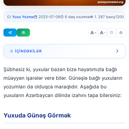
Yuxuda gunes
Yuxu Yozma
2025-07-09
6 dəq oxunma
1. 287 baxış
1200 s
gormek
+
–
İÇINDƏKILƏR
Yuxuda Günəş Görmək
Şübhəsiz ki, yuxular bəzən bizə həyatımızla bağlı
Yuxuda Günəşin Doğduğunu Görmək
müəyyən işarələr verə bilər. Günəşlə bağlı yuxuların
Yuxuda Günəşin Batdığını Görmək
yozumları da olduqca maraqlıdır. Aşağıda bu
yuxuların Azərbaycan dilində izahını tapa bilərsiniz:
Yuxuda Günəş Eynəyi Görmək
Yuxuda Günəş Tutulması Görmək
Yuxuda Günəş Görmək
Yuxuda Günəş görmək nə deməkdir?