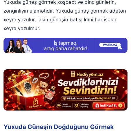
Yuxuda günəş görmək xoşbəxt və dinc günlərin,
Dini Olaraq Yuxuda Günəş Görməyin Təfsiri
zənginliyin əlamətidir. Yuxuda günəş görmək adətən
Yuxuda Günəşə səcdə etmək
xeyrə yozulur, lakin günəşin batışı kimi hadisələr
Yuxuda Günəşə səcdə etdiyinizi gormek
xeyrə yozulmur.
Yuxuda Günəşin Doğduğunu Görmək