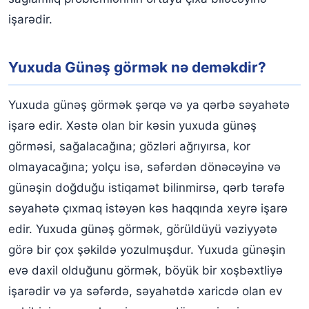
işarədir.
Yuxuda Günəş görmək nə deməkdir?
Yuxuda günəş görmək şərqə və ya qərbə səyahətə
işarə edir. Xəstə olan bir kəsin yuxuda günəş
görməsi, sağalacağına; gözləri ağrıyırsa, kor
olmayacağına; yolçu isə, səfərdən dönəcəyinə və
günəşin doğduğu istiqamət bilinmirsə, qərb tərəfə
səyahətə çıxmaq istəyən kəs haqqında xeyrə işarə
edir. Yuxuda günəş görmək, görüldüyü vəziyyətə
görə bir çox şəkildə yozulmuşdur. Yuxuda günəşin
evə daxil olduğunu görmək, böyük bir xoşbəxtliyə
işarədir və ya səfərdə, səyahətdə xaricdə olan ev