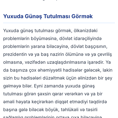
Yuxuda Günəş Tutulması Görmək
Yuxuda günəş tutulması görmək, ölkənizdəki
problemlərin böyüməsinə, dövlət idarəçiliyində
problemlərin yarana biləcəyinə, dövlət başçısının,
prezidentin və ya baş nazirin ölümünə və ya çevriliş
olmasına, vəzifədən uzaqlaşdırılmasına işarədir. Ya
da başınıza çox əhəmiyyətli hadisələr gələcək, lakin
sizin bu hadisələri düzəltmək üçün əlinizdən bir şey
gəlməyə bilər. Eyni zamanda yuxuda günəş
tutulması görən şəxsin qərar verərkən və ya bir
əməli həyata keçirərkən diqqət etmədiyi təqdirdə
başına gələ biləcək böyük, təhlükəli və təsirli
sağlamlıq problemlərinin ortaya çıxa biləcəyinə