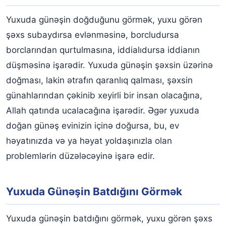
Yuxuda günəşin doğduğunu görmək, yuxu görən
şəxs subaydırsa evlənməsinə, borcludursa
borclarından qurtulmasına, iddialıdursa iddianın
düşməsinə işarədir. Yuxuda günəşin şəxsin üzərinə
doğması, lakin ətrafın qaranlıq qalması, şəxsin
günahlarından çəkinib xeyirli bir insan olacağına,
Allah qatında ucalacağına işarədir. Əgər yuxuda
doğan günəş evinizin içinə doğursa, bu, ev
həyatınızda və ya həyat yoldaşınızla olan
problemlərin düzələcəyinə işarə edir.
Yuxuda Günəşin Batdığını Görmək
Yuxuda günəşin batdığını görmək, yuxu görən şəxs