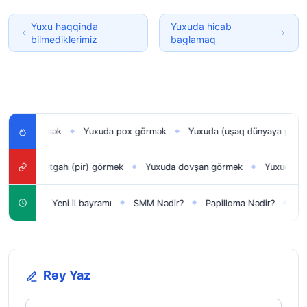
Yuxu haqqinda
Yuxuda hicab
bilmediklerimiz
baglamaq
ı görmək
Yuxuda pox görmək
Yuxuda (uşaq dünyaya gətirmək) 
◆
◆
iyaretgah (pir) görmək
Yuxuda dovşan görmək
Yuxuda gəlinlik 
◆
◆
çün
Yeni il bayramı
SMM Nədir?
Papilloma Nədir?
Karbona
◆
◆
◆
◆
Rəy Yaz