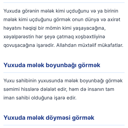
Yuxuda görənin mələk kimi uçduğunu və ya birinin
mələk kimi uçduğunu görmək onun dünya və axirət
həyatını həqiqi bir mömin kimi yaşayacağına,
xəyalpərəstin hər şeyə çatmaq xoşbəxtliyinə
qovuşacağına işarədir. Allahdan müxtəlif mükafatlar.
Yuxuda mələk boyunbağı görmək
Yuxu sahibinin yuxusunda mələk boyunbağı görmək
səmimi hisslərə dəlalət edir, həm də insanın tam
iman sahibi olduğuna işarə edir.
Yuxuda mələk döyməsi görmək