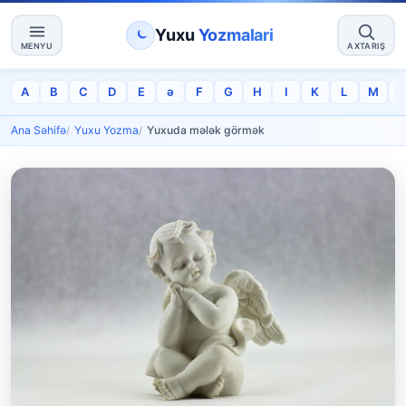
Yuxu
Yozmalari
MENYU
AXTARIŞ
A
B
C
D
E
ə
F
G
H
I
K
L
M
Ana Səhifə
Yuxu Yozma
Yuxuda mələk görmək