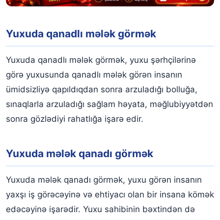
Yuxuda qanadlı mələk görmək
Yuxuda qanadlı mələk görmək, yuxu şərhçilərinə
görə yuxusunda qanadlı mələk görən insanın
ümidsizliyə qapıldıqdan sonra arzuladığı bolluğa,
sınaqlarla arzuladığı sağlam həyata, məğlubiyyətdən
sonra gözlədiyi rahatlığa işarə edir.
Yuxuda mələk qanadı görmək
Yuxuda mələk qanadı görmək, yuxu görən insanın
yaxşı iş görəcəyinə və ehtiyacı olan bir insana kömək
edəcəyinə işarədir. Yuxu sahibinin bəxtindən də