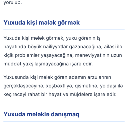
yorulub.
Yuxuda kişi mələk görmək
Yuxuda kişi mələk görmək, yuxu görənin iş
həyatında böyük nailiyyətlər qazanacağına, ailəsi ilə
kiçik problemlər yaşayacağına, mənəviyyatının uzun
müddət yaxşılaşmayacağına işarə edir.
Yuxusunda kişi mələk görən adamın arzularının
gerçəkləşəcəyinə, xoşbəxtliyə, qismətinə, yoldaşı ilə
keçirəcəyi rahat bir həyat və müjdələrə işarə edir.
Yuxuda mələklə danışmaq