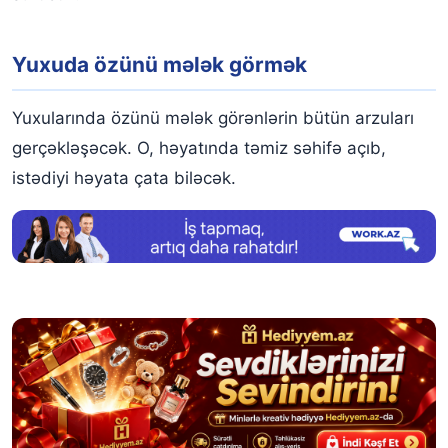
Yuxuda özünü mələk görmək
Yuxularında özünü mələk görənlərin bütün arzuları
gerçəkləşəcək. O, həyatında təmiz səhifə açıb,
istədiyi həyata çata biləcək.