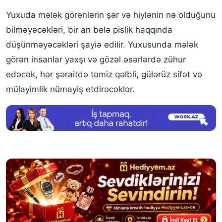
Yuxuda mələk boyunbağı görmək
Yuxuda mələk görənlərin şər və hiylənin nə olduğunu
Yuxuda mələk döyməsi görmək
bilməyəcəkləri, bir an belə pislik haqqında
düşünməyəcəkləri şayiə edilir. Yuxusunda mələk
Yuxusunda Cəbrayıl mələyi görmək
görən insanlar yaxşı və gözəl əsərlərdə zühur
Yuxuda özünü mələk görmək
edəcək, hər şəraitdə təmiz qəlbli, gülərüz sifət və
mülayimlik nümayiş etdirəcəklər.