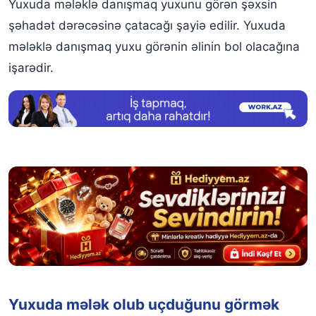
Yuxuda mələklə danışmaq yuxunu görən şəxsin
şəhadət dərəcəsinə çatacağı şayiə edilir. Yuxuda
mələklə danışmaq yuxu görənin əlinin bol olacağına
işarədir.
Yuxuda mələk olub uçduğunu görmək