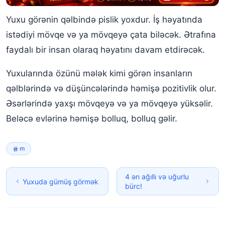
Yuxu görənin qəlbində pislik yoxdur. İş həyatında
istədiyi mövqe və ya mövqeyə çata biləcək. Ətrafına
faydalı bir insan olaraq həyatını davam etdirəcək.
Yuxularında özünü mələk kimi görən insanların
qəlblərində və düşüncələrində həmişə pozitivlik olur.
Əsərlərində yaxşı mövqeyə və ya mövqeyə yüksəlir.
Beləcə evlərinə həmişə bolluq, bolluq gəlir.
m
4 ən ağıllı və uğurlu
Yuxuda gümüş görmək
bürc!