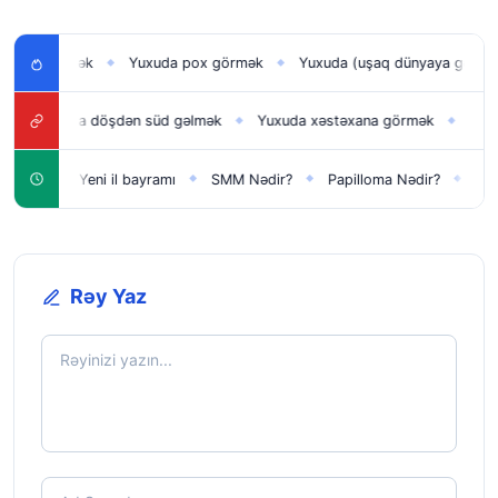
ı görmək
Yuxuda pox görmək
Yuxuda (uşaq dünyaya gətirmək) 
◆
◆
Yuxuda döşdən süd gəlmək
Yuxuda xəstəxana görmək
Yuxuda üz
◆
◆
ün
Yeni il bayramı
SMM Nədir?
Papilloma Nədir?
Karbona
◆
◆
◆
◆
Rəy Yaz