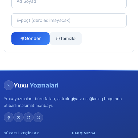
Göndər
Təmizlə
Yuxu
Yozmalari
Yuxu yozmaları, bürc falları, astrologiya və sağlamlıq haqqında
etibarlı məlumat mənbəyi.
SÜRƏTLI KEÇIDLƏR
HAQQIMIZDA