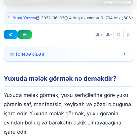
Yuxuda mələk
Yuxu Yozma
2022-06-03
4 dəq oxunma
3. 764 baxış
806 sö
görmək
+
–
İÇINDƏKILƏR
Yuxuda mələk görmək nə deməkdir?
Yuxuda mələk görmək nə deməkdir?
Yuxuda qanadlı mələk görmək
Yuxuda mələk qanadı görmək
Yuxuda mələk görmək, yuxu şərhçilərinə görə yuxu
Yuxuda kişi mələk görmək
görənin saf, mənfəətsiz, xeyirxah və gözəl olduğuna
işarə edir. Yuxuda mələk görmək, yuxu görənin
Yuxuda mələklə danışmaq
evindən bolluq və bərəkətin əskik olmayacağına
Yuxuda mələk olub uçduğunu görmək
işarə edir.