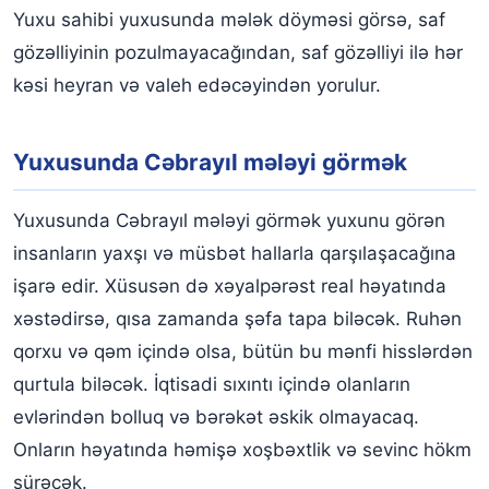
Yuxu sahibi yuxusunda mələk döyməsi görsə, saf
gözəlliyinin pozulmayacağından, saf gözəlliyi ilə hər
kəsi heyran və valeh edəcəyindən yorulur.
Yuxusunda Cəbrayıl mələyi görmək
Yuxusunda Cəbrayıl mələyi görmək yuxunu görən
insanların yaxşı və müsbət hallarla qarşılaşacağına
işarə edir. Xüsusən də xəyalpərəst real həyatında
xəstədirsə, qısa zamanda şəfa tapa biləcək. Ruhən
qorxu və qəm içində olsa, bütün bu mənfi hisslərdən
qurtula biləcək. İqtisadi sıxıntı içində olanların
evlərindən bolluq və bərəkət əskik olmayacaq.
Onların həyatında həmişə xoşbəxtlik və sevinc hökm
sürəcək.