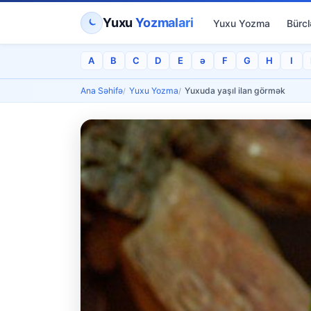
Yuxu
Yozmalari
Yuxu Yozma
Bürcl
A
B
C
D
E
ə
F
G
H
I
Ana Səhifə
Yuxu Yozma
Yuxuda yaşıl ilan görmək