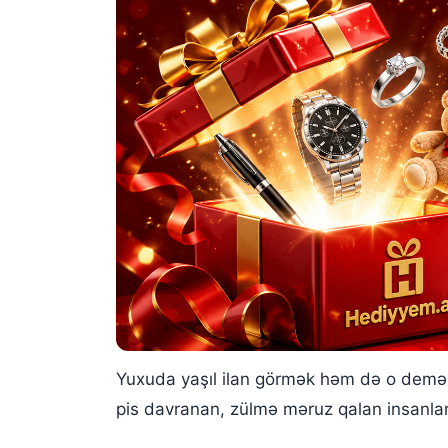
Yuxuda yaşıl ilan görmək həm də o deməkd
pis davranan, zülmə məruz qalan insanlar