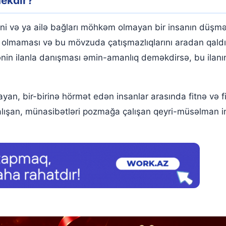
mekdir?
dişləmasi görmək
ni və ya ailə bağları möhkəm olmayan bir insanın düşmən
nin olmaması və bu mövzuda çatışmazlıqlarını aradan qaldı
ənin ilanla danışması əmin-amanlıq deməkdirsə, bu ilanı
ayan, bir-birinə hörmət edən insanlar arasında fitnə və 
çalışan, münasibətləri pozmağa çalışan qeyri-müsəlman i