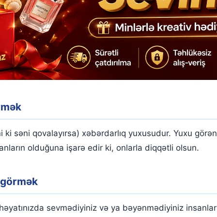
rmək
ki səni qovalayırsa) xəbərdarlıq yuxusudur. Yuxu görənin
ların olduğuna işarə edir ki, onlarla diqqətli olsun.
ı görmək
 həyatınızda sevmədiyiniz və ya bəyənmədiyiniz insanlar