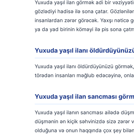
Yuxuda yaşıl ilan görmək adi bir vəziyyəti
gözlədiyi hadisə ilə sona çatar. Gözlənil
insanlardan zərər görəcək. Yaxşı nəticə gö
ya da yad birinin köməyi ilə pis sona çatma
Yuxuda yaşıl ilanı öldürdüyünü
Yuxuda yaşıl ilanı öldürdüyünüzü görmək, 
törədən insanları məğlub edəcəyinə, onları
Yuxuda yaşıl ilan sancması görmə
Yuxuda yaşıl ilanın sancması ailədə düşmə
düşmənin ən kiçik səhvinizdə sizə zərər v
olduğuna və onun haqqında çox şey bilən