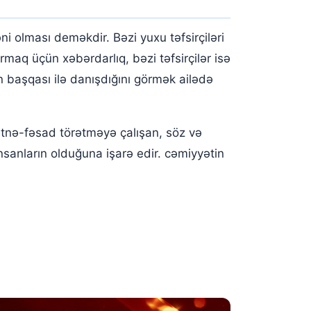
i olması deməkdir. Bəzi yuxu təfsirçiləri
rmaq üçün xəbərdarlıq, bəzi təfsirçilər isə
n başqası ilə danışdığını görmək ailədə
fitnə-fəsad törətməyə çalışan, söz və
nsanların olduğuna işarə edir. cəmiyyətin