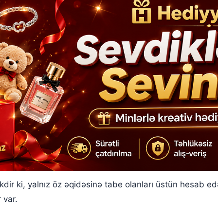
ir ki, yalnız öz əqidəsinə tabe olanları üstün hesab ed
 var.