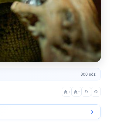
800 söz
+
–