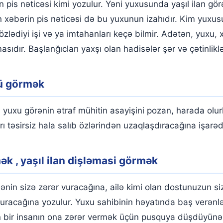
n pis nəticəsi kimi yozulur. Yəni yuxusunda yaşıl ilan gö
ən xəbərin pis nəticəsi də bu yuxunun izahıdır. Kim yuxus
zlədiyi işi və ya imtahanları keçə bilmir. Adətən, yuxu, 
sıdır. Başlanğıcları yaxşı olan hadisələr şər və çətinlikl
zü görmək
yuxu görənin ətraf mühitin asayişini pozan, harada olurl
 təsirsiz hala salıb özlərindən uzaqlaşdıracağına işarədi
k , yaşıl ilan dişləmasi görmək
nin sizə zərər vuracağına, ailə kimi olan dostunuzun si
uracağına yozulur. Yuxu sahibinin həyatında baş verənlər
 bir insanın ona zərər vermək üçün pusquya düşdüyünə i