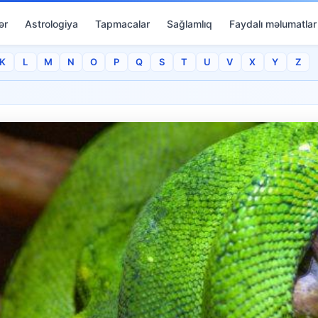
ər
Astrologiya
Tapmacalar
Sağlamlıq
Faydalı məlumatlar
K
L
M
N
O
P
Q
S
T
U
V
X
Y
Z