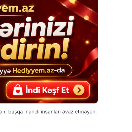
ən, başqa inanclı insanları əvəz etməyən,