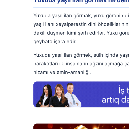
Yuxuda yaşıl ilan görmək nə de
Yuxuda yaşıl ilanı öldürdüyünüzü görmək
Yuxuda yaşıl ilan sancması görmək , yaşıl ilan 
Yuxuda yaşıl ilan görmək, yuxu görənin di
Yuxuda yaşıl ilan qovduğunu görmək
yaşıl ilanı xəyalpərəstin dini öhdəlikləri
daxili düşmən kimi şərh edirlər. Yuxu gör
Yuxuda yaşıl ilandan qaçdığınızı görmək
qeybətə işarə edir.
İlan yuxu yozmaları
Yuxuda yaşıl ilan görmək, sülh içində yaş
hərəkətləri ilə insanların ağzını açmağa 
nizamı və əmin-amanlığı.