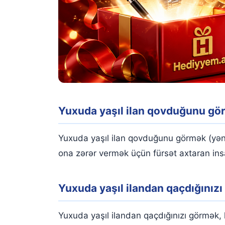
Yuxuda yaşıl ilan qovduğunu gö
Yuxuda yaşıl ilan qovduğunu görmək (yəni 
ona zərər vermək üçün fürsət axtaran insan
Yuxuda yaşıl ilandan qaçdığınız
Yuxuda yaşıl ilandan qaçdığınızı görmək,