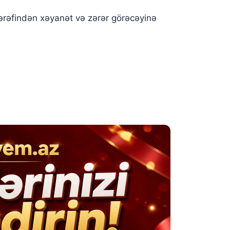
 tərəfindən xəyanət və zərər görəcəyinə