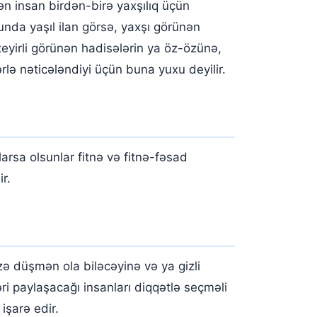
rən insan birdən-birə yaxşılıq üçün
unda yaşıl ilan görsə, yaxşı görünən
xeyirli görünən hadisələrin ya öz-özünə,
ərlə nəticələndiyi üçün buna yuxu deyilir.
arsa olsunlar fitnə və fitnə-fəsad
r.
zə düşmən ola biləcəyinə və ya gizli
i paylaşacağı insanları diqqətlə seçməli
şarə edir.