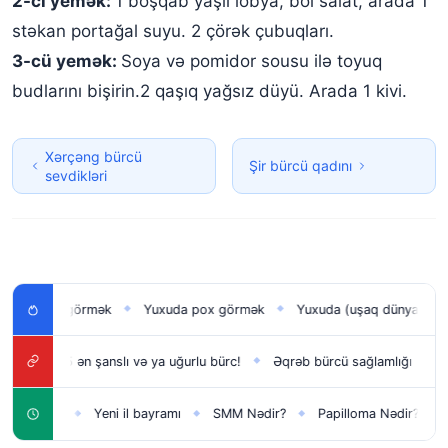
2-ci yemək:
1 boşqab yaşıl lobya, bol salat, arada 1
stəkan portağal suyu. 2 çörək çubuqları.
3-cü yemək:
Soya və pomidor sousu ilə toyuq
budlarını bişirin.2 qaşıq yağsız düyü. Arada 1 kivi.
Xərçəng bürcü
Şir bürcü qadını
sevdikləri
n uşağı görmək
Yuxuda pox görmək
Yuxuda (uşaq dünyaya gəti
◆
◆
tı
5 ən şanslı və ya uğurlu bürc!
Əqrəb bürcü sağlamlığı
Xərç
◆
◆
◆
lar üçün
Yeni il bayramı
SMM Nədir?
Papilloma Nədir?
Ka
◆
◆
◆
◆