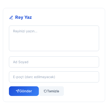
Rəy Yaz
Göndər
Təmizlə