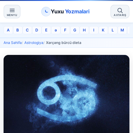
Yuxu
Yozmalari
MENYU
AXTARIŞ
A
B
C
D
E
ə
F
G
H
I
K
L
M
Ana Səhifə
Astrologiya
Xərçəng bürcü dieta