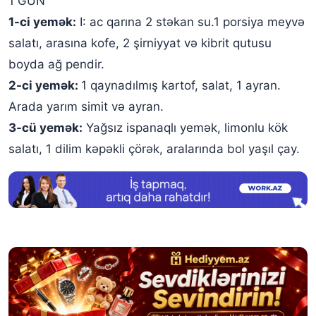
1 GÜN
1-ci yemək:
I: ac qarına 2 stəkan su.1 porsiya meyvə
salatı, arasına kofe, 2 şirniyyat və kibrit qutusu
boyda ağ pendir.
2-ci yemək:
1 qaynadılmış kartof, salat, 1 ayran.
Arada yarım simit və ayran.
3-cü yemək:
Yağsız ispanaqlı yemək, limonlu kök
salatı, 1 dilim kəpəkli çörək, aralarında bol yaşıl çay.