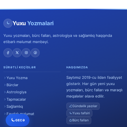
Yuxu
Yozmalari
Yuxu yozmaları, bürc falları, astrologiya və sağlamlıq haqqında
etibarlı məlumat mənbəyi.
SÜRƏTLI KEÇIDLƏR
HAQQIMIZDA
Saytımız 2019-cu ildən fəaliyyət
Yuxu Yozma
göstərir. Hər gün yeni yuxu
Bürclər
yozmaları, bürc falları və maraqlı
Astrologiya
məqalələr əlavə edilir.
Tapmacalar
Gündəlik yazılar
Sağlamlıq
Yuxu təfsiri
Faydalı məlumat
GECƏ
Bürc falları