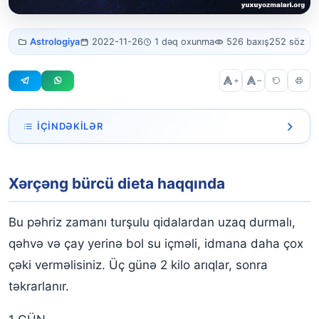
Xərçəng bürcü
Astrologiya
2022-11-26
1 dəq oxunma
526 baxış
252 söz
dieta
+
–
İÇINDƏKILƏR
Xərçəng bürcü dieta haqqında
Xərçəng bürcü dieta haqqında
Bu pəhriz zamanı turşulu qidalardan uzaq durmalı,
qəhvə və çay yerinə bol su içməli, idmana daha çox
çəki verməlisiniz. Üç günə 2 kilo arıqlar, sonra
təkrarlanır.