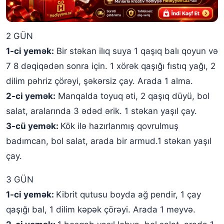
2 GÜN
1-ci yemək:
Bir stəkan ilıq suya 1 qaşıq balı qoyun və
7 8 dəqiqədən sonra için. 1 xörək qaşığı fıstıq yağı, 2
dilim pəhriz çörəyi, şəkərsiz çay. Arada 1 alma.
2-ci yemək:
Manqalda toyuq əti, 2 qaşıq düyü, bol
salat, aralarında 3 ədəd ərik. 1 stəkan yaşıl çay.
3-cü yemək:
Kök ilə hazırlanmış qovrulmuş
badımcan, bol salat, arada bir armud.1 stəkan yaşıl
çay.
3 GÜN
1-ci yemək:
Kibrit qutusu boyda ağ pendir, 1 çay
qaşığı bal, 1 dilim kəpək çörəyi. Arada 1 meyvə.