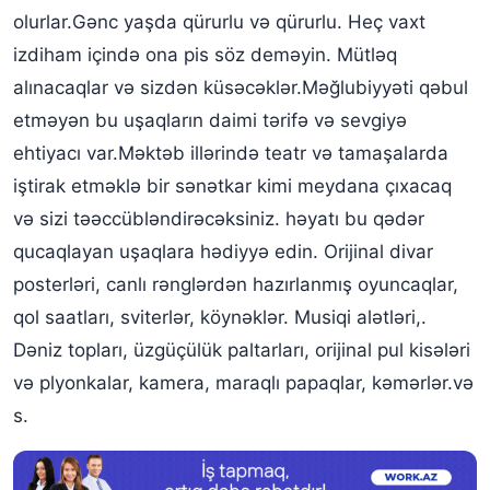
olurlar.Gənc yaşda qürurlu və qürurlu. Heç vaxt
izdiham içində ona pis söz deməyin. Mütləq
alınacaqlar və sizdən küsəcəklər.Məğlubiyyəti qəbul
etməyən bu uşaqların daimi tərifə və sevgiyə
ehtiyacı var.Məktəb illərində teatr və tamaşalarda
iştirak etməklə bir sənətkar kimi meydana çıxacaq
və sizi təəccübləndirəcəksiniz. həyatı bu qədər
qucaqlayan uşaqlara hədiyyə edin. Orijinal divar
posterləri, canlı rənglərdən hazırlanmış oyuncaqlar,
qol saatları, sviterlər, köynəklər. Musiqi alətləri,.
Dəniz topları, üzgüçülük paltarları, orijinal pul kisələri
və plyonkalar, kamera, maraqlı papaqlar, kəmərlər.və
s.