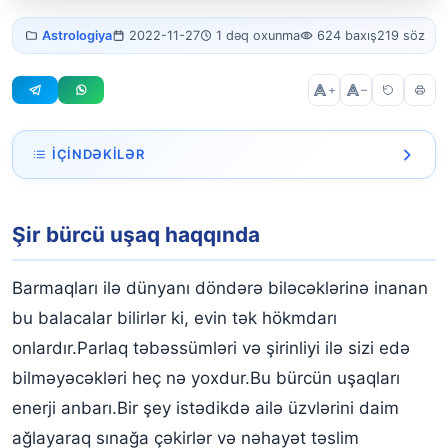
Şir bürcü
Astrologiya
2022-11-27
1 dəq oxunma
624 baxış
219 söz
uşaq
+
–
İÇINDƏKILƏR
Şir bürcü uşaq haqqında
Şir bürcü uşaq haqqında
Barmaqları ilə dünyanı döndərə biləcəklərinə inanan
bu balacalar bilirlər ki, evin tək hökmdarı
onlardır.Parlaq təbəssümləri və şirinliyi ilə sizi edə
bilməyəcəkləri heç nə yoxdur.Bu bürcün uşaqları
enerji anbarı.Bir şey istədikdə ailə üzvlərini daim
ağlayaraq sınağa çəkirlər və nəhayət təslim