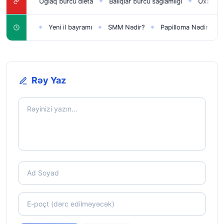
işisi
Oğlaq bürcü dieta
Balıqlar bürcü sağlamlığı
Oxatan bürc
◆
◆
◆
qlar üçün
Yeni il bayramı
SMM Nədir?
Papilloma Nədir?
K
◆
◆
◆
◆
Rəy Yaz