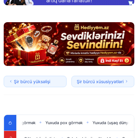
Şir bürcü yüksəlişi
Şir bürcü xüsusiyyətləri
an uşağı görmək
Yuxuda pox görmək
Yuxuda (uşaq dünyaya gət
◆
◆