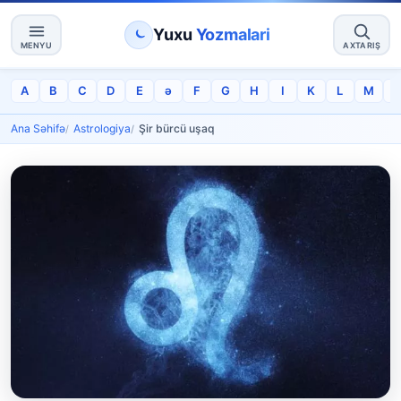
Yuxu
Yozmalari
MENYU
AXTARIŞ
A
B
C
D
E
ə
F
G
H
I
K
L
M
Ana Səhifə
Astrologiya
Şir bürcü uşaq