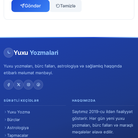
Göndər
Təmizlə
Yuxu
Yozmalari
Yuxu yozmaları, bürc falları, astrologiya və sağlamlıq haqqında
etibarlı məlumat mənbəyi.
SÜRƏTLI KEÇIDLƏR
HAQQIMIZDA
Saytımız 2019-cu ildən fəaliyyət
Yuxu Yozma
göstərir. Hər gün yeni yuxu
Bürclər
yozmaları, bürc falları və maraqlı
Astrologiya
məqalələr əlavə edilir.
Tapmacalar