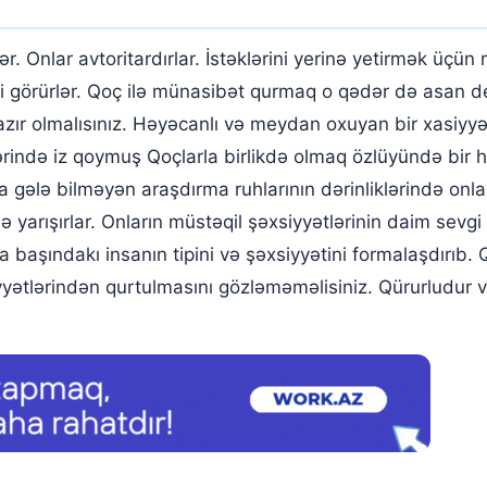
lər. Onlar avtoritardırlar. İstəklərini yerinə yetirmək üç
kimi görürlər. Qoç ilə münasibət qurmaq o qədər də asan
azır olmalısınız. Həyəcanlı və meydan oxuyan bir xasiyyət
lərində iz qoymuş Qoçlarla birlikdə olmaq özlüyündə bir ha
ma gələ bilməyən araşdırma ruhlarının dərinliklərində onl
lə yarışırlar. Onların müstəqil şəxsiyyətlərinin daim sevg
başındakı insanın tipini və şəxsiyyətini formalaşdırıb. Q
yətlərindən qurtulmasını gözləməməlisiniz. Qürurludur v