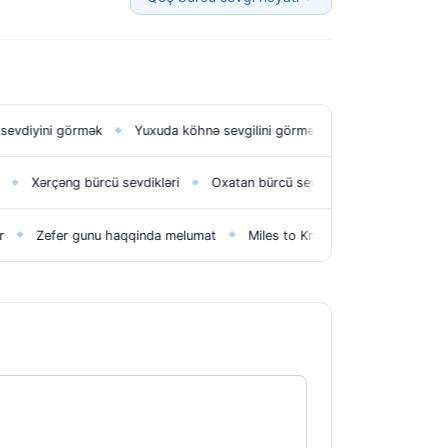
görmək
Yuxuda köhnə sevgilini görmək
Yuxuda maşın görmək
◆
◆
◆
ng bürcü sevdikləri
Oxatan bürcü sevgi həyatı
Tərəzi bürcü yüksəl
◆
◆
er gunu haqqinda melumat
Miles to Km
Hipertoniya nedir?
Fe
◆
◆
◆