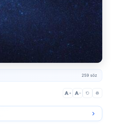
259 söz
+
–