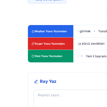
insi əlaqədə olmaq
Yuxuda oğlan uşağı görmək
Yuxuda pox gör
Məşhur Yuxu Yozmaları
◆
◆
 bürcü haqqında ümumi məlumat ♏
Buğa bürcü sevdikləri
Buğa bü
Oxşar Yuxu Yozmaları
◆
◆
2026 ne ilidir​?
Yeni il şeiri uşaqlar üçün
Yeni il bayramı
SMM
Yeni Yuxu Yozmaları
◆
◆
◆
Rəy Yaz