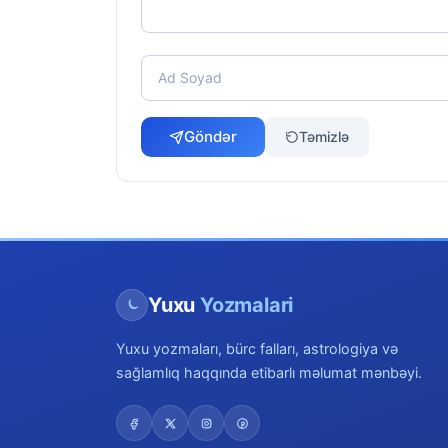
Göndər
Təmizlə
Yuxu
Yozmalari
Yuxu yozmaları, bürc falları, astrologiya və
sağlamlıq haqqında etibarlı məlumat mənbəyi.