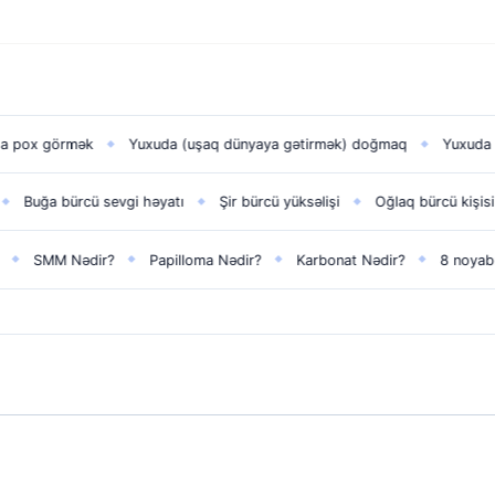
mək
Yuxuda (uşaq dünyaya gətirmək) doğmaq
Yuxuda sevdiyini 
◆
◆
rcü sevgi həyatı
Şir bürcü yüksəlişi
Oğlaq bürcü kişisi
Xərçə
◆
◆
◆
 Nədir?
Papilloma Nədir?
Karbonat Nədir?
8 noyabr​
Zef
◆
◆
◆
◆