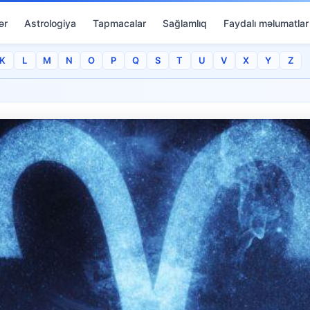
ər
Astrologiya
Tapmacalar
Sağlamlıq
Faydalı məlumatlar
K
L
M
N
O
P
Q
S
T
U
V
X
Y
Z