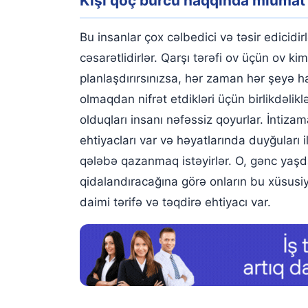
Kişi qoç bürcü haqqında mlumat
Bu insanlar çox cəlbedici və təsir edicidir
cəsarətlidirlər. Qarşı tərəfi ov üçün ov 
planlaşdırırsınızsa, hər zaman hər şeyə h
olmaqdan nifrət etdikləri üçün birlikdəlik
olduqları insanı nəfəssiz qoyurlar. İntiza
ehtiyacları var və həyatlarında duyğuları i
qələbə qazanmaq istəyirlər. O, gənc yaşda 
qidalandıracağına görə onların bu xüsusiy
daimi tərifə və təqdirə ehtiyacı var.