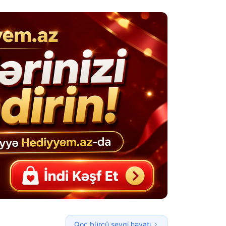
Qoç bürcü sevgi həyatı