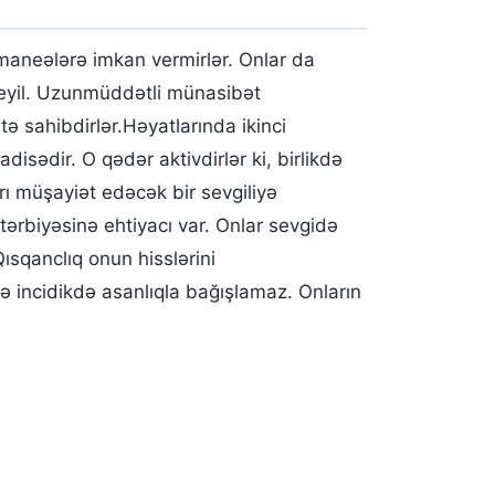
ün maneələrə imkan vermirlər. Onlar da
 deyil. Uzunmüddətli münasibət
ə sahibdirlər.Həyatlarında ikinci
disədir. O qədər aktivdirlər ki, birlikdə
arı müşayiət edəcək bir sevgiliyə
i tərbiyəsinə ehtiyacı var. Onlar sevgidə
ısqanclıq onun hisslərini
ə incidikdə asanlıqla bağışlamaz. Onların