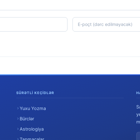
SÜRƏTLI KEÇIDLƏR
H
S
Yuxu Yozma
y
Bürclər
m
Astrologiya
Tapmacalar