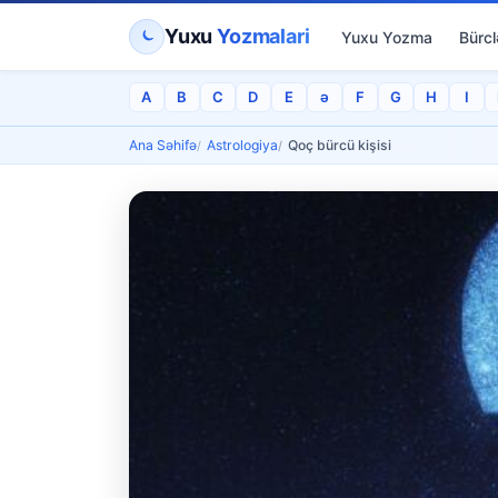
Yuxu
Yozmalari
Yuxu Yozma
Bürcl
A
B
C
D
E
ə
F
G
H
I
Ana Səhifə
Astrologiya
Qoç bürcü kişisi