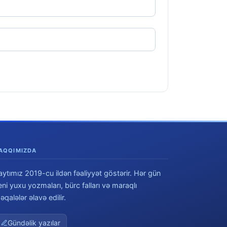
AQQIMIZDA
aytımız 2019-cu ildən fəaliyyət göstərir. Hər gün
eni yuxu yozmaları, bürc falları və maraqlı
əqalələr əlavə edilir.
Gündəlik yazılar