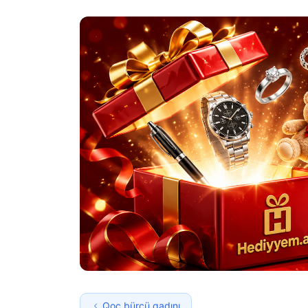
Qoç bürcü qadını