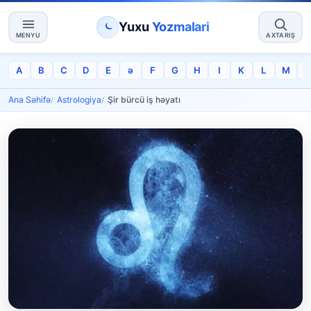
Yuxu
Yozmalari
MENYU
AXTARIŞ
A
B
C
D
E
ə
F
G
H
I
K
L
M
Ana Səhifə
Astrologiya
Şir bürcü iş həyatı