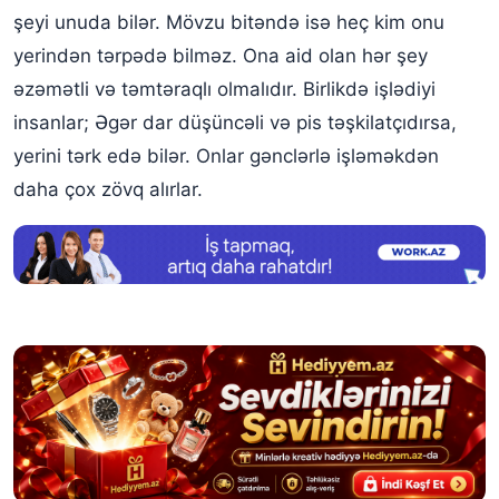
şeyi unuda bilər. Mövzu bitəndə isə heç kim onu ​​
yerindən tərpədə bilməz. Ona aid olan hər şey
əzəmətli və təmtəraqlı olmalıdır. Birlikdə işlədiyi
insanlar; Əgər dar düşüncəli və pis təşkilatçıdırsa,
yerini tərk edə bilər. Onlar gənclərlə işləməkdən
daha çox zövq alırlar.