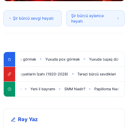
Şir bürcü əyləncə
Şir bürcü sevgi həyatı
həyatı
ğlan uşağı görmək
Yuxuda pox görmək
Yuxuda (uşaq dünyaya g
◆
◆
ə görə Xasiyyətlərin İzahı (1920-2028)
Tərəzi bürcü sevdikləri
Əqrə
◆
◆
şaqlar üçün
Yeni il bayramı
SMM Nədir?
Papilloma Nədir?
◆
◆
◆
◆
Rəy Yaz