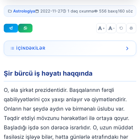
Şir bürcü iş
Astrologiya
2022-11-27
1 dəq oxunma
556 baxış
160 söz
həyatı
+
–
İÇINDƏKILƏR
Şir bürcü iş həyatı haqqında
Şir bürcü iş həyatı haqqında
O, əla şirkət prezidentidir. Başqalarının fərqli
qabiliyyətlərini çox yaxşı anlayır və qiymətləndirir.
Onların hər şeydə aydın və birmənalı üslubu var.
Təqdir etdiyi mövzunu hərəkətləri ilə ortaya qoyur.
Başladığı işdə son dərəcə israrlıdır. O, uzun müddət
fasiləsiz işləyə bilər, hətta günlərlə ətrafındakı hər