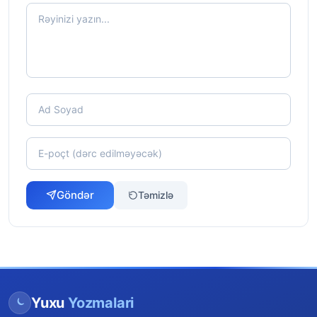
Göndər
Təmizlə
Yuxu
Yozmalari