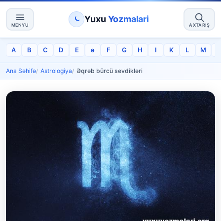
Yuxu
Yozmalari
MENYU
AXTARIŞ
A
B
C
D
E
ə
F
G
H
I
K
L
M
Ana Səhifə
Astrologiya
Əqrəb bürcü sevdikləri