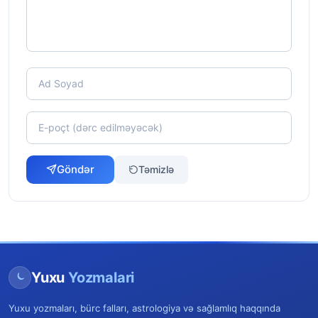
Göndər
Təmizlə
Yuxu
Yozmalari
Yuxu yozmaları, bürc falları, astrologiya və sağlamlıq haqqında