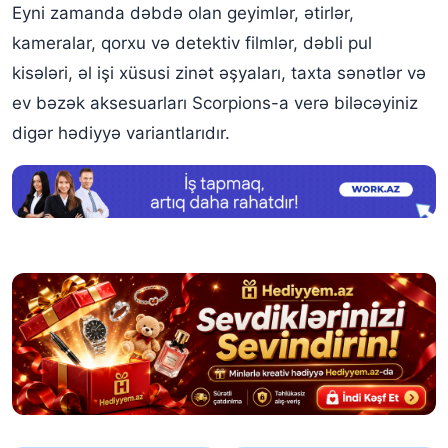
Eyni zamanda dəbdə olan geyimlər, ətirlər,
kameralar, qorxu və detektiv filmlər, dəbli pul
kisələri, əl işi xüsusi zinət əşyaları, taxta sənətlər və
ev bəzək aksesuarları Scorpions-a verə biləcəyiniz
digər hədiyyə variantlarıdır.