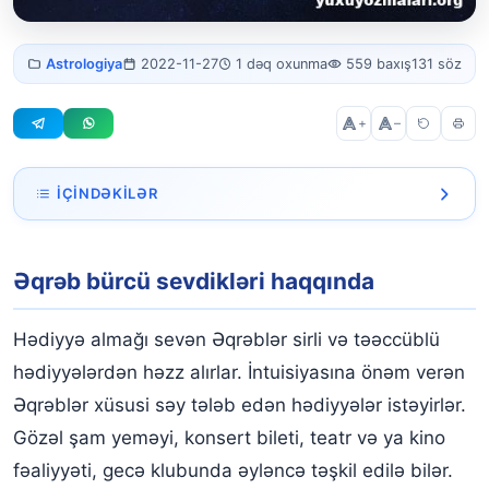
Əqrəb bürcü
Astrologiya
2022-11-27
1 dəq oxunma
559 baxış
131 söz
sevdikləri
+
–
İÇINDƏKILƏR
Əqrəb bürcü sevdikləri haqqında
Əqrəb bürcü sevdikləri haqqında
Hədiyyə almağı sevən Əqrəblər sirli və təəccüblü
hədiyyələrdən həzz alırlar. İntuisiyasına önəm verən
Əqrəblər xüsusi səy tələb edən hədiyyələr istəyirlər.
Gözəl şam yeməyi, konsert bileti, teatr və ya kino
fəaliyyəti, gecə klubunda əyləncə təşkil edilə bilər.