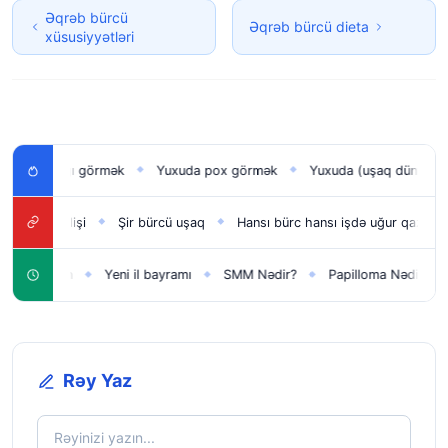
Əqrəb bürcü
Əqrəb bürcü dieta
xüsusiyyətləri
lan uşağı görmək
Yuxuda pox görmək
Yuxuda (uşaq dünyaya g
◆
◆
cü yüksəlişi
Şir bürcü uşaq
Hansı bürc hansı işdə uğur qazanır?
◆
◆
şaqlar üçün
Yeni il bayramı
SMM Nədir?
Papilloma Nədir?
◆
◆
◆
◆
Rəy Yaz