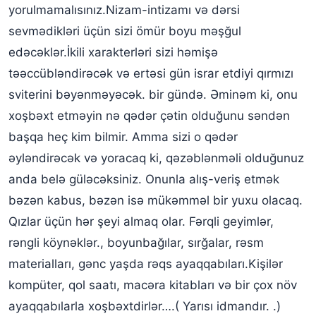
yorulmamalısınız.Nizam-intizamı və dərsi
sevmədikləri üçün sizi ömür boyu məşğul
edəcəklər.İkili xarakterləri sizi həmişə
təəccübləndirəcək və ertəsi gün israr etdiyi qırmızı
sviterini bəyənməyəcək. bir gündə. Əminəm ki, onu
xoşbəxt etməyin nə qədər çətin olduğunu səndən
başqa heç kim bilmir. Amma sizi o qədər
əyləndirəcək və yoracaq ki, qəzəblənməli olduğunuz
anda belə güləcəksiniz. Onunla alış-veriş etmək
bəzən kabus, bəzən isə mükəmməl bir yuxu olacaq.
Qızlar üçün hər şeyi almaq olar. Fərqli geyimlər,
rəngli köynəklər., boyunbağılar, sırğalar, rəsm
materialları, gənc yaşda rəqs ayaqqabıları.Kişilər
kompüter, qol saatı, macəra kitabları və bir çox növ
ayaqqabılarla xoşbəxtdirlər….( Yarısı idmandır. .)