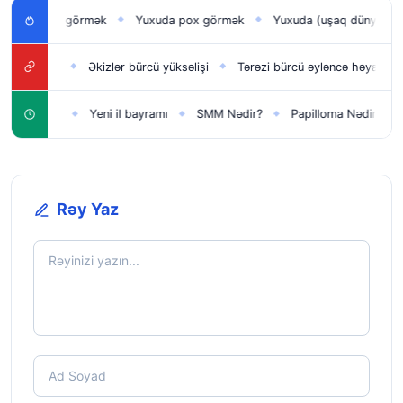
lan uşağı görmək
Yuxuda pox görmək
Yuxuda (uşaq dünyaya gə
◆
◆
iş həyatı
Əkizlər bürcü yüksəlişi
Tərəzi bürcü əyləncə həyatı
◆
◆
◆
aqlar üçün
Yeni il bayramı
SMM Nədir?
Papilloma Nədir?
◆
◆
◆
◆
Rəy Yaz