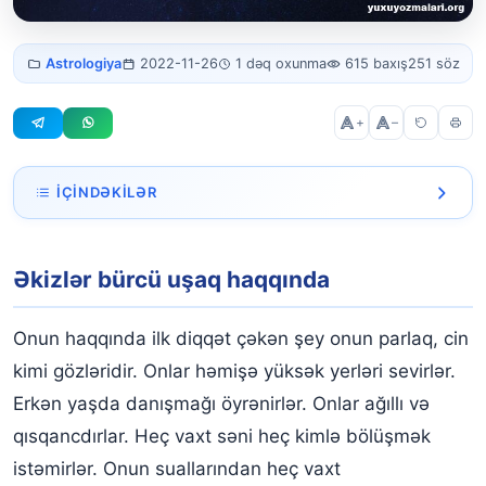
Əkizlər bürcü
Astrologiya
2022-11-26
1 dəq oxunma
615 baxış
251 söz
uşaq
+
–
İÇINDƏKILƏR
Əkizlər bürcü uşaq haqqında
Əkizlər bürcü uşaq haqqında
Onun haqqında ilk diqqət çəkən şey onun parlaq, cin
kimi gözləridir. Onlar həmişə yüksək yerləri sevirlər.
Erkən yaşda danışmağı öyrənirlər. Onlar ağıllı və
qısqancdırlar. Heç vaxt səni heç kimlə bölüşmək
istəmirlər. Onun suallarından heç vaxt