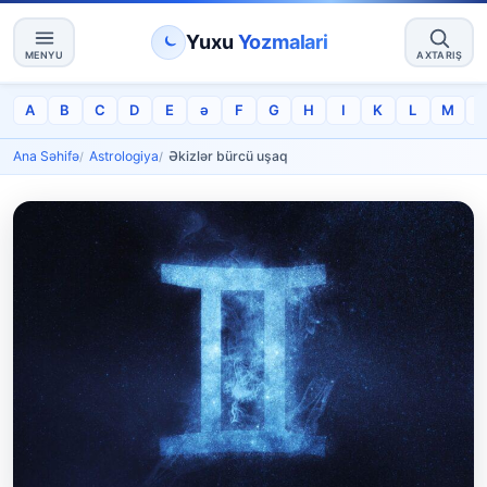
Yuxu
Yozmalari
MENYU
AXTARIŞ
A
B
C
D
E
ə
F
G
H
I
K
L
M
Ana Səhifə
Astrologiya
Əkizlər bürcü uşaq