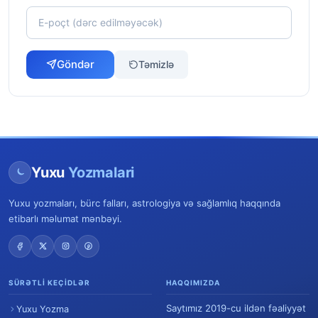
Göndər
Təmizlə
Yuxu
Yozmalari
Yuxu yozmaları, bürc falları, astrologiya və sağlamlıq haqqında
etibarlı məlumat mənbəyi.
SÜRƏTLI KEÇIDLƏR
HAQQIMIZDA
Saytımız 2019-cu ildən fəaliyyət
Yuxu Yozma