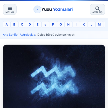
Yuxu
Yozmalari
MENYU
AXTARIŞ
A
B
C
D
E
ə
F
G
H
I
K
L
M
Ana Səhifə
Astrologiya
Dolça bürcü əyləncə həyatı