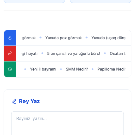
an uşağı görmək
Yuxuda pox görmək
Yuxuda (uşaq dünyaya gət
◆
◆
bürcü sevgi həyatı
5 ən şanslı və ya uğurlu bürc!
Oxatan bürcü yük
◆
◆
qlar üçün
Yeni il bayramı
SMM Nədir?
Papilloma Nədir?
K
◆
◆
◆
◆
Rəy Yaz