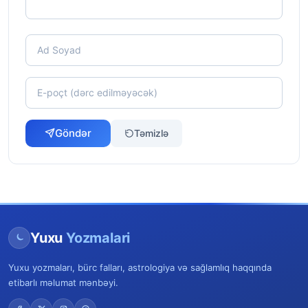
Göndər
Təmizlə
Yuxu
Yozmalari
Yuxu yozmaları, bürc falları, astrologiya və sağlamlıq haqqında
etibarlı məlumat mənbəyi.