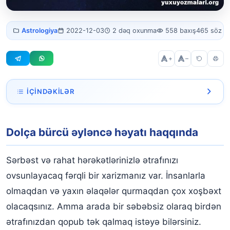
Dolça bürcü əyləncə
Astrologiya
2022-12-03
2 dəq oxunma
558 baxış
465 söz
həyatı
+
–
İÇINDƏKILƏR
Dolça bürcü əyləncə həyatı haqqında
Dolça bürcü əyləncə həyatı haqqında
Sərbəst və rahat hərəkətlərinizlə ətrafınızı
ovsunlayacaq fərqli bir xarizmanız var. İnsanlarla
olmaqdan və yaxın əlaqələr qurmaqdan çox xoşbəxt
olacaqsınız. Amma arada bir səbəbsiz olaraq birdən
ətrafınızdan qopub tək qalmaq istəyə bilərsiniz.