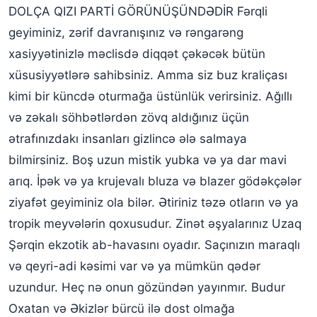
DOLÇA QIZI PARTİ GÖRÜNÜŞÜNDƏDİR Fərqli
geyiminiz, zərif davranışınız və rəngarəng
xasiyyətinizlə məclisdə diqqət çəkəcək bütün
xüsusiyyətlərə sahibsiniz. Amma siz buz kraliçası
kimi bir küncdə oturmağa üstünlük verirsiniz. Ağıllı
və zəkalı söhbətlərdən zövq aldığınız üçün
ətrafınızdakı insanları gizlincə ələ salmaya
bilmirsiniz. Boş uzun mistik yubka və ya dar mavi
arıq. İpək və ya krujevalı bluza və blazer gödəkçələr
ziyafət geyiminiz ola bilər. Ətiriniz təzə otların və ya
tropik meyvələrin qoxusudur. Zinət əşyalarınız Uzaq
Şərqin ekzotik ab-havasını oyadır. Saçınızın maraqlı
və qeyri-adi kəsimi var və ya mümkün qədər
uzundur. Heç nə onun gözündən yayınmır. Budur
Oxatan və Əkizlər bürcü ilə dost olmağa