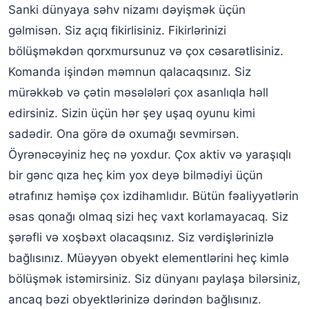
Sanki dünyaya səhv nizamı dəyişmək üçün
gəlmisən. Siz açıq fikirlisiniz. Fikirlərinizi
bölüşməkdən qorxmursunuz və çox cəsarətlisiniz.
Komanda işindən məmnun qalacaqsınız. Siz
mürəkkəb və çətin məsələləri çox asanlıqla həll
edirsiniz. Sizin üçün hər şey uşaq oyunu kimi
sadədir. Ona görə də oxumağı sevmirsən.
Öyrənəcəyiniz heç nə yoxdur. Çox aktiv və yaraşıqlı
bir gənc qıza heç kim yox deyə bilmədiyi üçün
ətrafınız həmişə çox izdihamlıdır. Bütün fəaliyyətlərin
əsas qonağı olmaq sizi heç vaxt korlamayacaq. Siz
şərəfli və xoşbəxt olacaqsınız. Siz vərdişlərinizlə
bağlısınız. Müəyyən obyekt elementlərini heç kimlə
bölüşmək istəmirsiniz. Siz dünyanı paylaşa bilərsiniz,
ancaq bəzi obyektlərinizə dərindən bağlısınız.