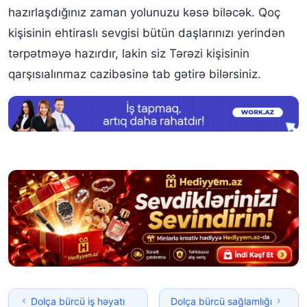
hazırlaşdığınız zaman yolunuzu kəsə biləcək. Qoç
kişisinin ehtiraslı sevgisi bütün daşlarınızı yerindən
tərpətməyə hazırdır, lakin siz Tərəzi kişisinin
qarşısıalınmaz cazibəsinə tab gətirə bilərsiniz.
Dolça bürcü iş həyatı
Dolça bürcü sağlamlığı