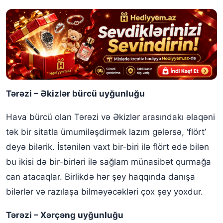
Tərəzi – Əkizlər bürcü uyğunluğu
Hava bürcü olan Tərəzi və Əkizlər arasındakı əlaqəni
tək bir sitatla ümumiləşdirmək lazım gələrsə, ‘flört’
deyə bilərik. İstənilən vaxt bir-biri ilə flört edə bilən
bu ikisi də bir-birləri ilə sağlam münasibət qurmağa
can atacaqlar. Birlikdə hər şey haqqında danışa
bilərlər və razılaşa bilməyəcəkləri çox şey yoxdur.
Tərəzi – Xərçəng uyğunluğu