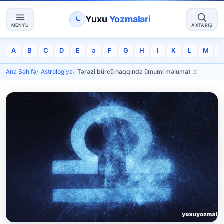
Yuxu
Yozmalari
MENYU
AXTARIŞ
A
B
C
D
E
ə
F
G
H
I
K
L
M
Ana Səhifə
Astrologiya
Tərəzi bürcü haqqında ümumi məlumat ♎