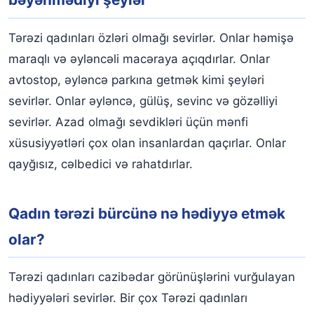
Tərəzi qadınları özləri olmağı sevirlər. Onlar həmişə
maraqlı və əyləncəli macəraya açıqdırlar. Onlar
avtostop, əyləncə parkına getmək kimi şeyləri
sevirlər. Onlar əyləncə, gülüş, sevinc və gözəlliyi
sevirlər. Azad olmağı sevdikləri üçün mənfi
xüsusiyyətləri çox olan insanlardan qaçırlar. Onlar
qayğısız, cəlbedici və rahatdırlar.
Qadın tərəzi bürcünə nə hədiyyə etmək
olar?
Tərəzi qadınları cazibədar görünüşlərini vurğulayan
hədiyyələri sevirlər. Bir çox Tərəzi qadınları