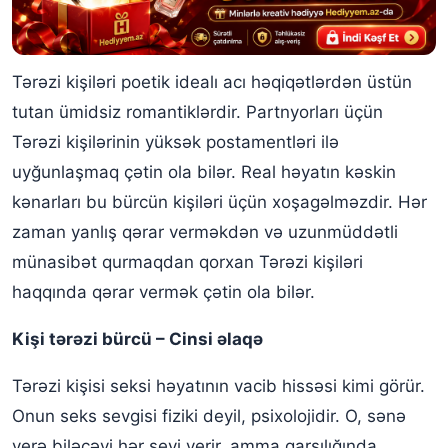
Tərəzi kişiləri poetik idealı acı həqiqətlərdən üstün
tutan ümidsiz romantiklərdir. Partnyorları üçün
Tərəzi kişilərinin yüksək postamentləri ilə
uyğunlaşmaq çətin ola bilər. Real həyatın kəskin
kənarları bu bürcün kişiləri üçün xoşagəlməzdir. Hər
zaman yanlış qərar verməkdən və uzunmüddətli
münasibət qurmaqdan qorxan Tərəzi kişiləri
haqqında qərar vermək çətin ola bilər.
Kişi tərəzi bürcü – Cinsi əlaqə
Tərəzi kişisi seksi həyatının vacib hissəsi kimi görür.
Onun seks sevgisi fiziki deyil, psixolojidir. O, sənə
verə biləcəyi hər şeyi verir, amma qarşılığında