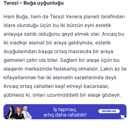
Tərəzi – Buğa uyğunluğu
Həm Buğa, həm də Tərəzi Venera planeti tərəfindən
idarə olunduğu üçün bu iki bürcün eyni estetik
anlayışa sahib olduğunu qeyd etmək olar. Ancaq bu
iki inadkar əlamət bir araya gəldiyində, estetik
duyğularından başqa ortaq məxrəcdə bir araya
gəlmələri çətin ola bilər. Sağlam bir əlaqə üçün bu
əlaqənin mərkəzində fədakarlıq olmalıdır. Lakin az ilə
kifayətlənmək hər iki əlamətin xarakterində deyil.
Ancaq ortaq cəhətləri kəşf etməyi bacarsalar,
şübhəsiz ki, onları uzunmüddətli bir əlaqə gözləyir.