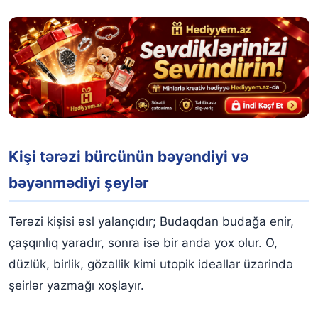
Kişi tərəzi bürcünün bəyəndiyi və
bəyənmədiyi şeylər
Tərəzi kişisi əsl yalançıdır; Budaqdan budağa enir,
çaşqınlıq yaradır, sonra isə bir anda yox olur. O,
düzlük, birlik, gözəllik kimi utopik ideallar üzərində
şeirlər yazmağı xoşlayır.