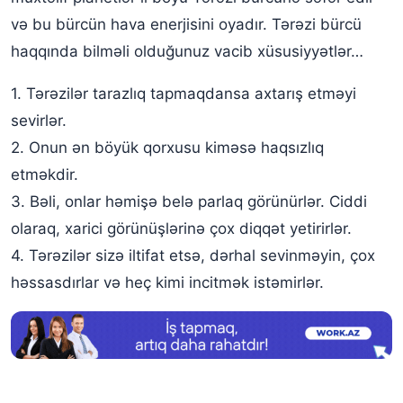
və bu bürcün hava enerjisini oyadır. Tərəzi bürcü
Kişi tərəzi bürcünün bəyəndiyi və bəyənmədiyi şeylər
haqqında bilməli olduğunuz vacib xüsusiyyətlər…
Kişi tərəzi bürcünə nə hədiyyə verilməlidir?
1. Tərəzilər tarazlıq tapmaqdansa axtarış etməyi
Tərəzi bürcünün bürc uyğunluğu
sevirlər.
Tərəzi bürcü üçün peşələr
2. Onun ən böyük qorxusu kiməsə haqsızlıq
Tərəzi bürcündən olan məşhurlar
etməkdir.
3. Bəli, onlar həmişə belə parlaq görünürlər. Ciddi
olaraq, xarici görünüşlərinə çox diqqət yetirirlər.
4. Tərəzilər sizə iltifat etsə, dərhal sevinməyin, çox
həssasdırlar və heç kimi incitmək istəmirlər.