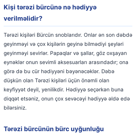
Kişi tərəzi bürcünə nə hədiyyə
verilməlidir?
Tərəzi kişiləri Bürcün snoblarıdır. Onlar ən son dəbdə
geyinməyi və çox kişilərin geyinə bilmədiyi şeyləri
geyinməyi sevirlər. Papaqlar və şallar, göz oxşayan
eynəklər onun sevimli aksesuarları arasındadır; ona
görə də bu cür hədiyyəni bəyənəcəklər. Dəbə
düşkün olan Tərəzi kişiləri üçün önəmli olan
keyfiyyət deyil, yenilikdir. Hədiyyə seçərkən buna
diqqət etsəniz, onun çox sevəcəyi hədiyyə əldə edə
bilərsiniz.
Tərəzi bürcünün bürc uyğunluğu