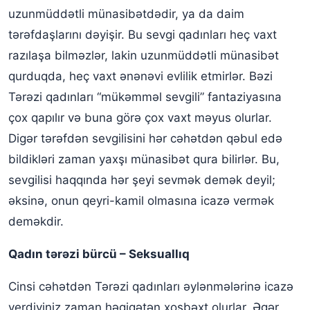
uzunmüddətli münasibətdədir, ya da daim
tərəfdaşlarını dəyişir. Bu sevgi qadınları heç vaxt
razılaşa bilməzlər, lakin uzunmüddətli münasibət
qurduqda, heç vaxt ənənəvi evlilik etmirlər. Bəzi
Tərəzi qadınları “mükəmməl sevgili” fantaziyasına
çox qapılır və buna görə çox vaxt məyus olurlar.
Digər tərəfdən sevgilisini hər cəhətdən qəbul edə
bildikləri zaman yaxşı münasibət qura bilirlər. Bu,
sevgilisi haqqında hər şeyi sevmək demək deyil;
əksinə, onun qeyri-kamil olmasına icazə vermək
deməkdir.
Qadın tərəzi bürcü – Seksuallıq
Cinsi cəhətdən Tərəzi qadınları əylənmələrinə icazə
verdiyiniz zaman həqiqətən xoşbəxt olurlar. Əgər