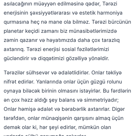
asılacağının müəyyən edilməsinə qədər, Tərəzi
enerjisinin şəxsiyyətlərarası və estetik harmoniya
qurmasına heç nə mane ola bilməz. Tərəzi bürcünün
planetar keçidi zamanı biz münasibətlərimizdə
zəmin qazanır və həyatımızda daha çox tarazlıq
axtarırıq. Tərəzi enerjisi sosial fəzilətlərimizi
gücləndirir və diqqətimizi gözəlliyə yönəldir.
Tərəzilər sülhsevər və ədalətlidirlər. Onlar təkliyə
nifrət edirlər. Yanlarında onlar üçün güzgü rolunu
oynaya biləcək birinin olmasını istəyirlər. Bu fərdlərin
ən çox həzz aldığı şey balans və simmetriyadır;
Onlar həmişə ədalət və bərabərlik axtarırlar. Digər
tərəfdən, onlar münaqişənin qarşısını almaq üçün
demək olar ki, hər şeyi edirlər, mümkün olan