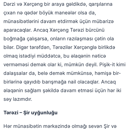
Dərzi və Xərçəng bir araya gəldikdə, qarşılarına
çıxan nə qədər böyük maneələr olsa da,
münasibətlərini davam etdirmək üçün mübarizə
aparacaqlar. Ancaq Xərçəng Tərəzi bürcünü
boğmağa çalışarsa, onların razılaşması çətin ola
bilər. Digər tərəfdən, Tərəzilər Xərçənglə birlikdə
olmaq istədiyi müddətcə, bu əlaqənin nəticə
verməməsi demək olar ki, mümkün deyil. Pişik-it kimi
dalaşsalar da, belə demək mümkünsə, həmişə bir-
birlərinə qayıdıb barışmağa nail olacaqlar. Ancaq
əlaqənin sağlam şəkildə davam etməsi üçün hər iki
səy lazımdır.
Tərəzi – Şir uyğunluğu
Hər münasibətin mərkəzində olmağı sevən Şir və