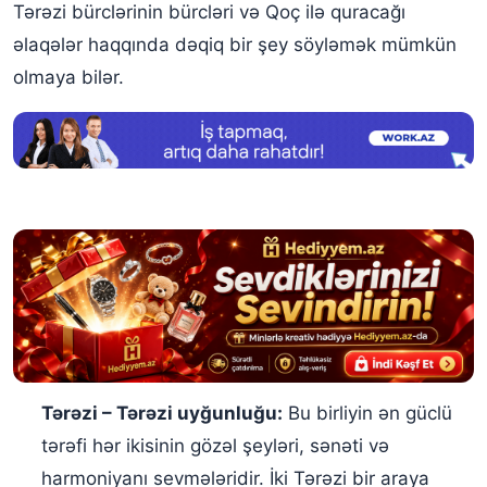
Tərəzi bürclərinin bürcləri və Qoç ilə quracağı
əlaqələr haqqında dəqiq bir şey söyləmək mümkün
olmaya bilər.
Tərəzi – Tərəzi uyğunluğu:
Bu birliyin ən güclü
tərəfi hər ikisinin gözəl şeyləri, sənəti və
harmoniyanı sevmələridir. İki Tərəzi bir araya