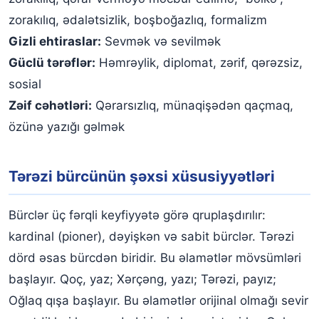
zorakılıq, ədalətsizlik, boşboğazlıq, formalizm
Gizli ehtiraslar:
Sevmək və sevilmək
Güclü tərəflər:
Həmrəylik, diplomat, zərif, qərəzsiz,
sosial
Zəif cəhətləri:
Qərarsızlıq, münaqişədən qaçmaq,
özünə yazığı gəlmək
Tərəzi bürcünün şəxsi xüsusiyyətləri
Bürclər üç fərqli keyfiyyətə görə qruplaşdırılır:
kardinal (pioner), dəyişkən və sabit bürclər. Tərəzi
dörd əsas bürcdən biridir. Bu əlamətlər mövsümləri
başlayır. Qoç, yaz; Xərçəng, yazı; Tərəzi, payız;
Oğlaq qışa başlayır. Bu əlamətlər orijinal olmağı sevir