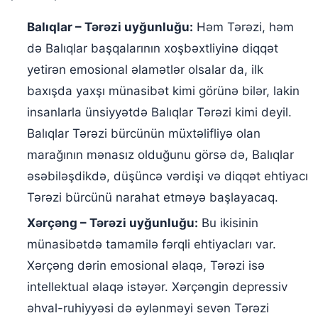
Balıqlar – Tərəzi uyğunluğu:
Həm Tərəzi, həm
də Balıqlar başqalarının xoşbəxtliyinə diqqət
yetirən emosional əlamətlər olsalar da, ilk
baxışda yaxşı münasibət kimi görünə bilər, lakin
insanlarla ünsiyyətdə Balıqlar Tərəzi kimi deyil.
Balıqlar Tərəzi bürcünün müxtəlifliyə olan
marağının mənasız olduğunu görsə də, Balıqlar
əsəbiləşdikdə, düşüncə vərdişi və diqqət ehtiyacı
Tərəzi bürcünü narahat etməyə başlayacaq.
Xərçəng – Tərəzi uyğunluğu:
Bu ikisinin
münasibətdə tamamilə fərqli ehtiyacları var.
Xərçəng dərin emosional əlaqə, Tərəzi isə
intellektual əlaqə istəyər. Xərçəngin depressiv
əhval-ruhiyyəsi də əylənməyi sevən Tərəzi