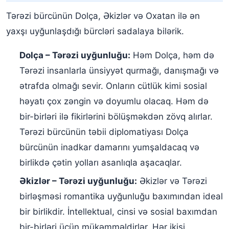
Tərəzi bürcünün Dolça, Əkizlər və Oxatan ilə ən
yaxşı uyğunlaşdığı bürcləri sadalaya bilərik.
Dolça – Tərəzi uyğunluğu:
Həm Dolça, həm də
Tərəzi insanlarla ünsiyyət qurmağı, danışmağı və
ətrafda olmağı sevir. Onların cütlük kimi sosial
həyatı çox zəngin və doyumlu olacaq. Həm də
bir-birləri ilə fikirlərini bölüşməkdən zövq alırlar.
Tərəzi bürcünün təbii diplomatiyası Dolça
bürcünün inadkar damarını yumşaldacaq və
birlikdə çətin yolları asanlıqla aşacaqlar.
Əkizlər – Tərəzi uyğunluğu:
Əkizlər və Tərəzi
birləşməsi romantika uyğunluğu baxımından ideal
bir birlikdir. İntellektual, cinsi və sosial baxımdan
bir-birləri üçün mükəmməldirlər. Hər ikisi