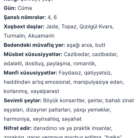
Gün:
Cümə
Şanslı nömrələr:
4, 6
Xoşbəxt daşlar:
Jade, Topaz, Qızılgül Kvars,
Turmalin, Akuamarin
Bədəndəki müvafiq yer:
aşağı arxa, butt
Müsbət xüsusiyyətlər:
Cazibədar, cazibədar,
ədalətli, dostluq, paylaşma, romantik,
Mənfi xüsusiyyətlər:
Faydasız, qətiyyətsiz,
həddindən artıq emosional, manipulyasiya edən,
korlanmış, xəyalpərəst
Sevimli şeylər:
Böyük konsertlər, şeirlər, bahalı zinət
əşyaları, dizayner paltarları, yaxşı yeməklər,
harmoniya, xeyirxahlıq, səyahət
Nifrət edir:
darıxdırıcı və ya praktik insanlar,
zorakılıq, qərar verməyə məcbur edilmə, “bəlkə”,