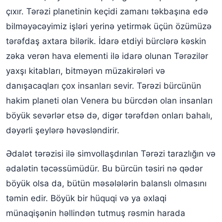
çıxır. Tərəzi planetinin keçidi zamanı təkbaşına edə
bilməyəcəyimiz işləri yerinə yetirmək üçün özümüzə
tərəfdaş axtara bilərik. İdarə etdiyi bürclərə kəskin
zəka verən hava elementi ilə idarə olunan Tərəzilər
yaxşı kitabları, bitməyən müzakirələri və
danışacaqları çox insanları sevir. Tərəzi bürcünün
hakim planeti olan Venera bu bürcdən olan insanları
böyük sevərlər etsə də, digər tərəfdən onları bahalı,
dəyərli şeylərə həvəsləndirir.
Ədalət tərəzisi ilə simvollaşdırılan Tərəzi tarazlığın və
ədalətin təcəssümüdür. Bu bürcün təsiri nə qədər
böyük olsa da, bütün məsələlərin balanslı olmasını
təmin edir. Böyük bir hüquqi və ya əxlaqi
münaqişənin həllindən tutmuş rəsmin harada