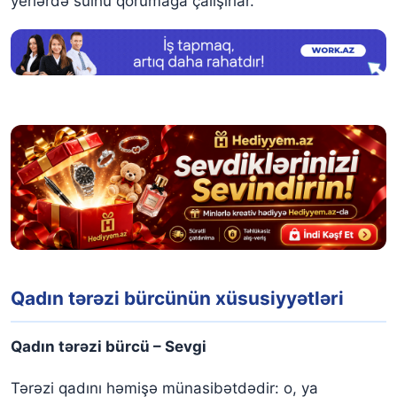
yerlərdə sülhü qorumağa çalışırlar.
Qadın tərəzi bürcünün xüsusiyyətləri
Qadın tərəzi bürcü – Sevgi
Tərəzi qadını həmişə münasibətdədir: o, ya