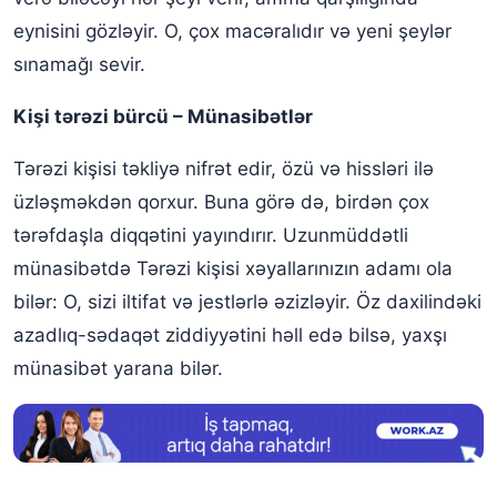
eynisini gözləyir. O, çox macəralıdır və yeni şeylər
sınamağı sevir.
Kişi tərəzi bürcü – Münasibətlər
Tərəzi kişisi təkliyə nifrət edir, özü və hissləri ilə
üzləşməkdən qorxur. Buna görə də, birdən çox
tərəfdaşla diqqətini yayındırır. Uzunmüddətli
münasibətdə Tərəzi kişisi xəyallarınızın adamı ola
bilər: O, sizi iltifat və jestlərlə əzizləyir. Öz daxilindəki
azadlıq-sədaqət ziddiyyətini həll edə bilsə, yaxşı
münasibət yarana bilər.