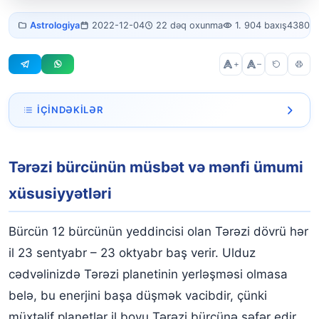
Tərəzi bürcü haqqında ümumi
Astrologiya
2022-12-04
22 dəq oxunma
1. 904 baxış
4380 s
məlumat ♎
+
–
İÇINDƏKILƏR
Tərəzi bürcünün müsbət və mənfi ümumi xüsusiyyətləri
Tərəzi bürcünün müsbət və mənfi ümumi
Tərəzi bürcünün xüsusiyyətləri (23 sentyabr – 23 oktyabr)
xüsusiyyətləri
Tərəzi bürcünün şəxsi xüsusiyyətləri
Qadın tərəzi bürcünün xüsusiyyətləri
Bürcün 12 bürcünün yeddincisi olan Tərəzi dövrü hər
il 23 sentyabr – 23 oktyabr baş verir. Ulduz
Qadın tərəzi bürcünün bəyəndiyi və bəyənmədiyi şeylər
cədvəlinizdə Tərəzi planetinin yerləşməsi olmasa
Qadın tərəzi bürcünə nə hədiyyə etmək olar?
belə, bu enerjini başa düşmək vacibdir, çünki
Kişi tərəzi bürcünün xüsusiyyətləri
müxtəlif planetlər il boyu Tərəzi bürcünə səfər edir