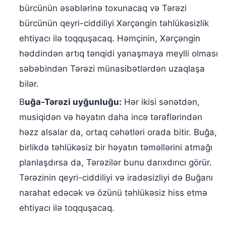
bürcünün əsəblərinə toxunacaq və Tərəzi
bürcünün qeyri-ciddiliyi Xərçəngin təhlükəsizlik
ehtiyacı ilə toqquşacaq. Həmçinin, Xərçəngin
həddindən artıq tənqidi yanaşmaya meylli olması
səbəbindən Tərəzi münasibətlərdən uzaqlaşa
bilər.
B
uğa-Tərəzi uyğunluğu:
Hər ikisi sənətdən,
musiqidən və həyatın daha incə tərəflərindən
həzz alsalar da, ortaq cəhətləri orada bitir. Buğa,
birlikdə təhlükəsiz bir həyatın təməllərini atmağı
planlaşdırsa da, Tərəzilər bunu darıxdırıcı görür.
Tərəzinin qeyri-ciddiliyi və iradəsizliyi də Buğanı
narahat edəcək və özünü təhlükəsiz hiss etmə
ehtiyacı ilə toqquşacaq.