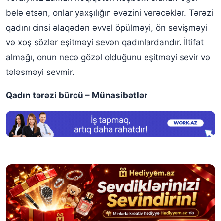
belə etsən, onlar yaxşılığın əvəzini verəcəklər. Tərəzi
qadını cinsi əlaqədən əvvəl öpülməyi, ön sevişməyi
və xoş sözlər eşitməyi sevən qadınlardandır. İltifat
almağı, onun necə gözəl olduğunu eşitməyi sevir və
tələsməyi sevmir.
Qadın tərəzi bürcü – Münasibətlər