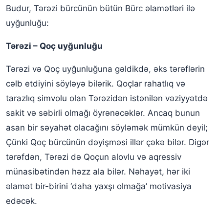
Budur, Tərəzi bürcünün bütün Bürc əlamətləri ilə
uyğunluğu:
Tərəzi – Qoç uyğunluğu
Tərəzi və Qoç uyğunluğuna gəldikdə, əks tərəflərin
cəlb etdiyini söyləyə bilərik. Qoçlar rahatlıq və
tarazlıq simvolu olan Tərəzidən istənilən vəziyyətdə
sakit və səbirli olmağı öyrənəcəklər. Ancaq bunun
asan bir səyahət olacağını söyləmək mümkün deyil;
Çünki Qoç bürcünün dəyişməsi illər çəkə bilər. Digər
tərəfdən, Tərəzi də Qoçun alovlu və aqressiv
münasibətindən həzz ala bilər. Nəhayət, hər iki
əlamət bir-birini ‘daha yaxşı olmağa’ motivasiya
edəcək.