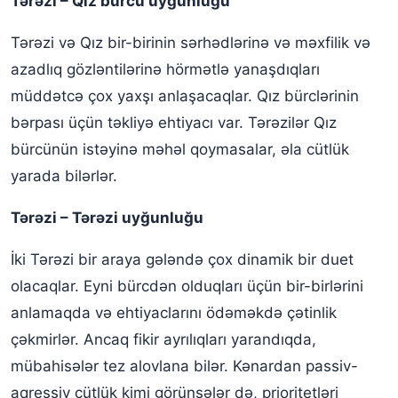
Tərəzi – Qız bürcü uyğunluğu
Tərəzi və Qız bir-birinin sərhədlərinə və məxfilik və
azadlıq gözləntilərinə hörmətlə yanaşdıqları
müddətcə çox yaxşı anlaşacaqlar. Qız bürclərinin
bərpası üçün təkliyə ehtiyacı var. Tərəzilər Qız
bürcünün istəyinə məhəl qoymasalar, əla cütlük
yarada bilərlər.
Tərəzi – Tərəzi uyğunluğu
İki Tərəzi bir araya gələndə çox dinamik bir duet
olacaqlar. Eyni bürcdən olduqları üçün bir-birlərini
anlamaqda və ehtiyaclarını ödəməkdə çətinlik
çəkmirlər. Ancaq fikir ayrılıqları yarandıqda,
mübahisələr tez alovlana bilər. Kənardan passiv-
aqressiv cütlük kimi görünsələr də, prioritetləri