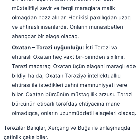
müxtəlifliyi sevir və fərqli maraqlara malik
olmaqdan həzz alırlar. Hər ikisi paxıllıqdan uzaq
və ehtiraslı insanlardır. Onların münasibətləri
ahəngdar bir əlaqə olacaq.
Oxatan – Tərəzi uyğunluğu:
İsti Tərəzi və
ehtiraslı Oxatan heç vaxt bir-birindən sıxılmır.
Tərəzi macəraçı Oxatan üçün əlaqəni maraqlı edə
bildiyi halda, Oxatan Tərəziyə intellektuallıq
ehtirası ilə istədikləri zehni məmnuniyyəti verə
bilər. Oxatan bürcünün müstəqillik arzusu Tərəzi
bürcünün etibarlı tərəfdaş ehtiyacına mane
olmadıqca, onların uzunmüddətli əlaqələri olacaq.
Tərəzilər Balıqlar, Xərçəng və Buğa ilə anlaşmaqda
çətinlik çəkə bilər.