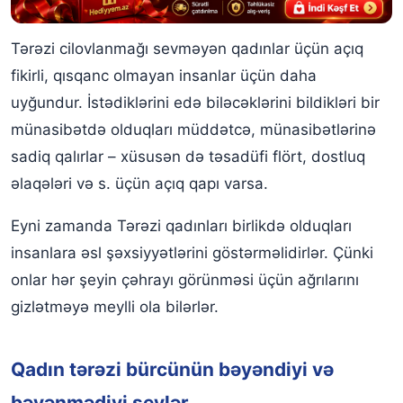
Tərəzi cilovlanmağı sevməyən qadınlar üçün açıq
fikirli, qısqanc olmayan insanlar üçün daha
uyğundur. İstədiklərini edə biləcəklərini bildikləri bir
münasibətdə olduqları müddətcə, münasibətlərinə
sadiq qalırlar – xüsusən də təsadüfi flört, dostluq
əlaqələri və s. üçün açıq qapı varsa.
Eyni zamanda Tərəzi qadınları birlikdə olduqları
insanlara əsl şəxsiyyətlərini göstərməlidirlər. Çünki
onlar hər şeyin çəhrayı görünməsi üçün ağrılarını
gizlətməyə meylli ola bilərlər.
Qadın tərəzi bürcünün bəyəndiyi və
bəyənmədiyi şeylər