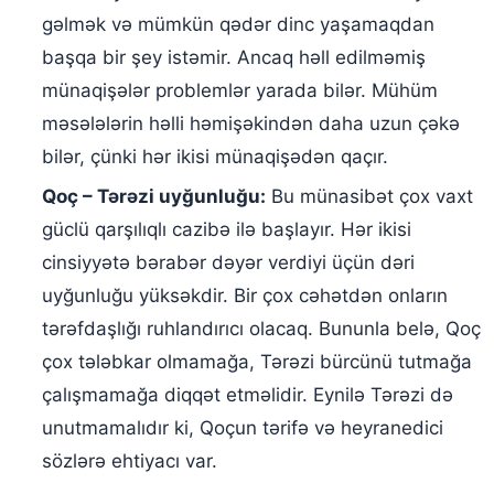
gəlmək və mümkün qədər dinc yaşamaqdan
başqa bir şey istəmir. Ancaq həll edilməmiş
münaqişələr problemlər yarada bilər. Mühüm
məsələlərin həlli həmişəkindən daha uzun çəkə
bilər, çünki hər ikisi münaqişədən qaçır.
Qoç – Tərəzi uyğunluğu:
Bu münasibət çox vaxt
güclü qarşılıqlı cazibə ilə başlayır. Hər ikisi
cinsiyyətə bərabər dəyər verdiyi üçün dəri
uyğunluğu yüksəkdir. Bir çox cəhətdən onların
tərəfdaşlığı ruhlandırıcı olacaq. Bununla belə, Qoç
çox tələbkar olmamağa, Tərəzi bürcünü tutmağa
çalışmamağa diqqət etməlidir. Eynilə Tərəzi də
unutmamalıdır ki, Qoçun tərifə və heyranedici
sözlərə ehtiyacı var.