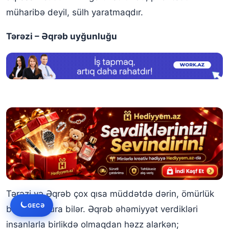
müharibə deyil, sülh yaratmaqdır.
Tərəzi – Əqrəb uyğunluğu
Tərəzi və Əqrəb çox qısa müddətdə dərin, ömürlük
GECƏ
bir əlaqə qura bilər. Əqrəb əhəmiyyət verdikləri
insanlarla birlikdə olmaqdan həzz alarkən;