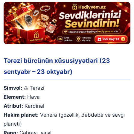
Tərəzi bürcünün xüsusiyyətləri (23
sentyabr – 23 oktyabr)
Simvol:
♎ Tərəzi
Element:
Hava
Atribut:
Kardinal
Hakim planet:
Venera (gözəllik, dəbdəbə və sevgi
planeti)
Rəng:
Çəhrayı, yaşıl