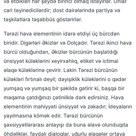
və etdikləri hər şeydə birinci olmaq istəyirlər. Onlar
cari təyinedicilərdir; dost dairələrində partiya və
təşkilatlara təşəbbüs göstərirlər.
Tərəzi hava elementinin idarə etdiyi üç bürcdən
biridir. Digərləri Əkizlər və Dolçadır. Tərəzi ikinci hava
bürcü olduğundan, Əkizlər bürcünün başlatdığı
ünsiyyət küləklərini xeyirxahlıq, etiket və ictimai
əlaqə küləklərinə çevirir. Lakin Tərəzi bürcünün
küləkləri fırtınalı deyil; dəyişiklik küləklərini o qədər
yumşaq və yumşaq bir şəkildə gətirir ki, başqa bir
məqama çatdığınızı çətinliklə dərk edirsiniz. Hava
elementinin mahiyyəti ünsiyyət və zəkadır; İdeyaların
yayılmasına kömək edir. Tərəzi bürcünün
şəxsiyyətlərarası anlayışı da buna əlavə olunduqda
öhdəliklər, faydalı dialoqlar, uğurlu əlaqələr ortaya