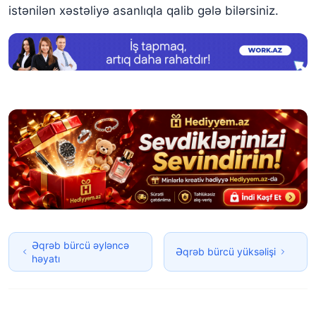
istənilən xəstəliyə asanlıqla qalib gələ bilərsiniz.
Əqrəb bürcü əyləncə
Əqrəb bürcü yüksəlişi
həyatı