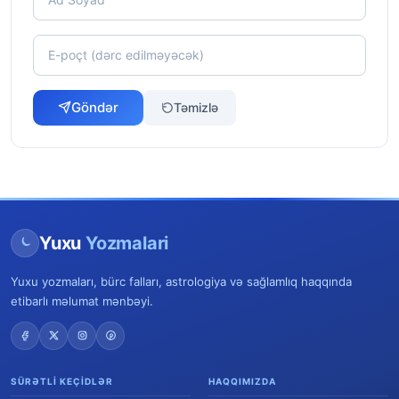
Göndər
Təmizlə
Yuxu
Yozmalari
Yuxu yozmaları, bürc falları, astrologiya və sağlamlıq haqqında
etibarlı məlumat mənbəyi.
SÜRƏTLI KEÇIDLƏR
HAQQIMIZDA