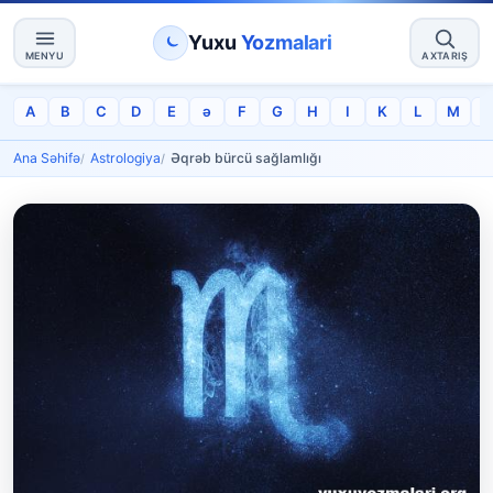
Yuxu
Yozmalari
MENYU
AXTARIŞ
A
B
C
D
E
ə
F
G
H
I
K
L
M
Ana Səhifə
Astrologiya
Əqrəb bürcü sağlamlığı