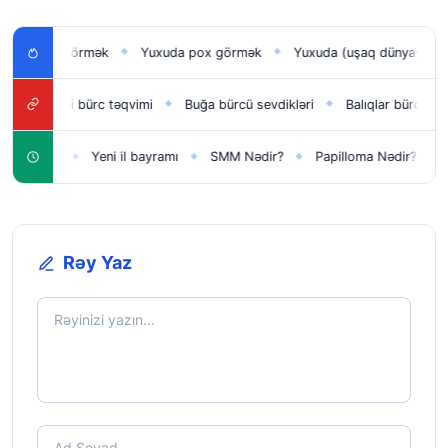
n uşağı görmək
Yuxuda pox görmək
Yuxuda (uşaq dünyaya gəti
◆
◆
Yeni bürc təqvimi
Buğa bürcü sevdikləri
Balıqlar bürcü əylən
◆
◆
◆
lar üçün
Yeni il bayramı
SMM Nədir?
Papilloma Nədir?
Ka
◆
◆
◆
◆
Rəy Yaz