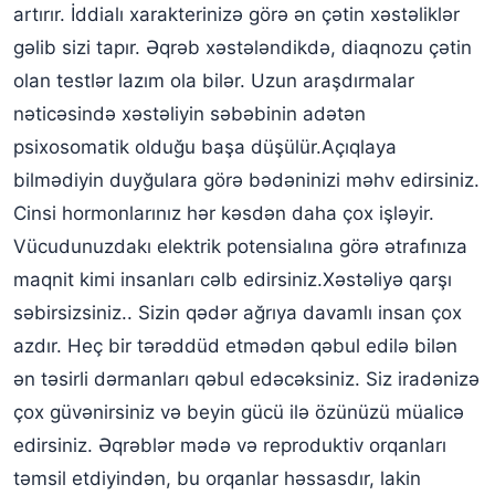
artırır. İddialı xarakterinizə görə ən çətin xəstəliklər
gəlib sizi tapır. Əqrəb xəstələndikdə, diaqnozu çətin
olan testlər lazım ola bilər. Uzun araşdırmalar
nəticəsində xəstəliyin səbəbinin adətən
psixosomatik olduğu başa düşülür.Açıqlaya
bilmədiyin duyğulara görə bədəninizi məhv edirsiniz.
Cinsi hormonlarınız hər kəsdən daha çox işləyir.
Vücudunuzdakı elektrik potensialına görə ətrafınıza
maqnit kimi insanları cəlb edirsiniz.Xəstəliyə qarşı
səbirsizsiniz.. Sizin qədər ağrıya davamlı insan çox
azdır. Heç bir tərəddüd etmədən qəbul edilə bilən
ən təsirli dərmanları qəbul edəcəksiniz. Siz iradənizə
çox güvənirsiniz və beyin gücü ilə özünüzü müalicə
edirsiniz. Əqrəblər mədə və reproduktiv orqanları
təmsil etdiyindən, bu orqanlar həssasdır, lakin