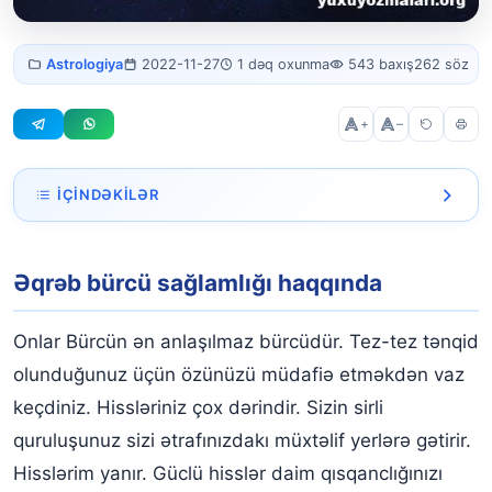
Əqrəb bürcü
Astrologiya
2022-11-27
1 dəq oxunma
543 baxış
262 söz
sağlamlığı
+
–
İÇINDƏKILƏR
Əqrəb bürcü sağlamlığı haqqında
Əqrəb bürcü sağlamlığı haqqında
Onlar Bürcün ən anlaşılmaz bürcüdür. Tez-tez tənqid
olunduğunuz üçün özünüzü müdafiə etməkdən vaz
keçdiniz. Hissləriniz çox dərindir. Sizin sirli
quruluşunuz sizi ətrafınızdakı müxtəlif yerlərə gətirir.
Hisslərim yanır. Güclü hisslər daim qısqanclığınızı