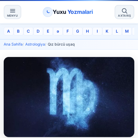
Yuxu
Yozmalari
MENYU
AXTARIŞ
A
B
C
D
E
ə
F
G
H
I
K
L
M
Ana Səhifə
Astrologiya
Qız bürcü uşaq