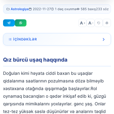
Qız bürcü
Astrologiya
2022-11-27
1 dəq oxunma
585 baxış
233 söz
uşaq
+
–
İÇINDƏKILƏR
Qız bürcü uşaq haqqında
Qız bürcü uşaq haqqında
Doğulan kimi həyata ciddi baxan bu uşaqlar
qidalanma saatlarının pozulmasına dözə bilməyib
xəstəxana otağında qışqırmağa başlayırlar.Rol
oynamaq bacarıqları o qədər inkişaf edib ki, güzgü
qarşısında mimikalarını yoxlayırlar. gənc yaş. Onlar
tez-tez yüksək səslə düşünürlər və analarını təqlid