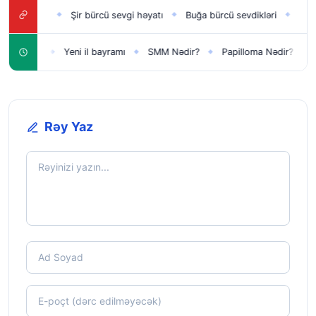
glamlığı
Şir bürcü sevgi həyatı
Buğa bürcü sevdikləri
Dolça b
◆
◆
◆
lar üçün
Yeni il bayramı
SMM Nədir?
Papilloma Nədir?
Ka
◆
◆
◆
◆
Rəy Yaz