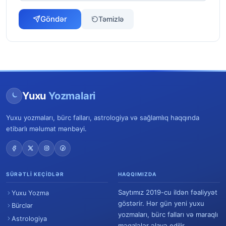
Göndər
Təmizlə
Yuxu
Yozmalari
Yuxu yozmaları, bürc falları, astrologiya və sağlamlıq haqqında
etibarlı məlumat mənbəyi.
SÜRƏTLI KEÇIDLƏR
HAQQIMIZDA
Saytımız 2019-cu ildən fəaliyyət
Yuxu Yozma
göstərir. Hər gün yeni yuxu
Bürclər
yozmaları, bürc falları və maraqlı
Astrologiya
məqalələr əlavə edilir.