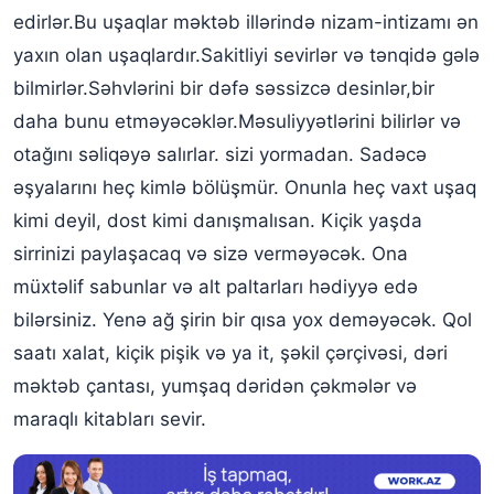
edirlər.Bu uşaqlar məktəb illərində nizam-intizamı ən
yaxın olan uşaqlardır.Sakitliyi sevirlər və tənqidə gələ
bilmirlər.Səhvlərini bir dəfə səssizcə desinlər,bir
daha bunu etməyəcəklər.Məsuliyyətlərini bilirlər və
otağını səliqəyə salırlar. sizi yormadan. Sadəcə
əşyalarını heç kimlə bölüşmür. Onunla heç vaxt uşaq
kimi deyil, dost kimi danışmalısan. Kiçik yaşda
sirrinizi paylaşacaq və sizə verməyəcək. Ona
müxtəlif sabunlar və alt paltarları hədiyyə edə
bilərsiniz. Yenə ağ şirin bir qısa yox deməyəcək. Qol
saatı xalat, kiçik pişik və ya it, şəkil çərçivəsi, dəri
məktəb çantası, yumşaq dəridən çəkmələr və
maraqlı kitabları sevir.