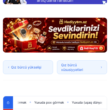
Qız bürcü
Qız bürcü yüksəlişi
xüsusiyyətləri
n uşağı görmək
Yuxuda pox görmək
Yuxuda (uşaq dünyaya gəti
◆
◆