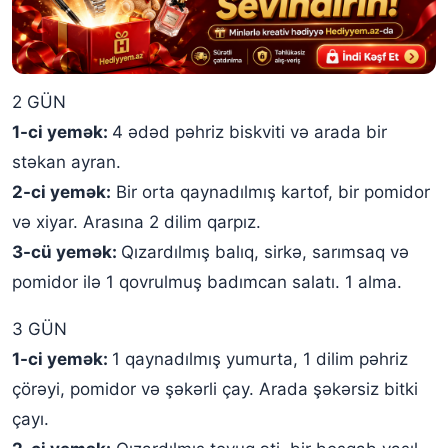
2 GÜN
1-ci yemək:
4 ədəd pəhriz biskviti və arada bir
stəkan ayran.
2-ci yemək:
Bir orta qaynadılmış kartof, bir pomidor
və xiyar. Arasına 2 dilim qarpız.
3-cü yemək:
Qızardılmış balıq, sirkə, sarımsaq və
pomidor ilə 1 qovrulmuş badımcan salatı. 1 alma.
3 GÜN
1-ci yemək:
1 qaynadılmış yumurta, 1 dilim pəhriz
çörəyi, pomidor və şəkərli çay. Arada şəkərsiz bitki
çayı.