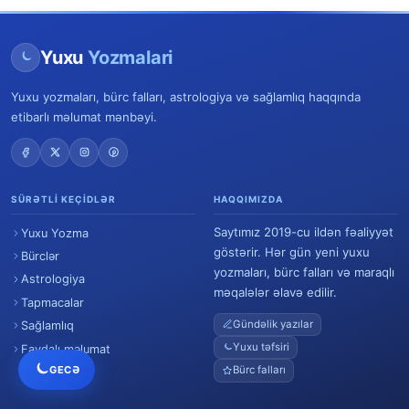
Yuxu
Yozmalari
Yuxu yozmaları, bürc falları, astrologiya və sağlamlıq haqqında
etibarlı məlumat mənbəyi.
SÜRƏTLI KEÇIDLƏR
HAQQIMIZDA
Saytımız 2019-cu ildən fəaliyyət
Yuxu Yozma
göstərir. Hər gün yeni yuxu
Bürclər
yozmaları, bürc falları və maraqlı
Astrologiya
məqalələr əlavə edilir.
Tapmacalar
Gündəlik yazılar
Sağlamlıq
Yuxu təfsiri
Faydalı məlumat
GECƏ
Bürc falları