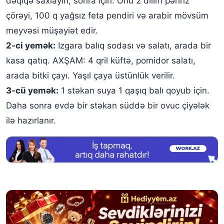
dəqiqə saxlayın, sonra için. Onu 2 dilim pəhriz
çörəyi, 100 q yağsız feta pendiri və arabir mövsüm
meyvəsi müşayiət edir.
2-ci yemək:
Izgara balıq sodası və salatı, arada bir
kasa qatıq. AXŞAM: 4 qril küftə, pomidor salatı,
arada bitki çayı. Yaşıl çaya üstünlük verilir.
3-cü yemək:
1 stəkan suya 1 qaşıq balı qoyub için.
Daha sonra evdə bir stəkan süddə bir ovuc çiyələk
ilə hazırlanır.