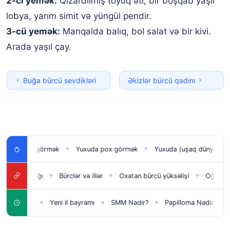
2-ci yemək:
Qızardılmış toyuq əti, bir boşqab yaşıl
lobya, yarım simit və yüngül pendir.
3-cü yemək:
Manqalda balıq, bol salat və bir kivi.
Arada yaşıl çay.
Buğa bürcü sevdikləri
Əkizlər bürcü qadını
an uşağı görmək
Yuxuda pox görmək
Yuxuda (uşaq dünyaya gət
◆
◆
sağlamlığı
Bürclər və illər
Oxatan bürcü yüksəlişi
Oğlaq bürcü
◆
◆
◆
qlar üçün
Yeni il bayramı
SMM Nədir?
Papilloma Nədir?
K
◆
◆
◆
◆