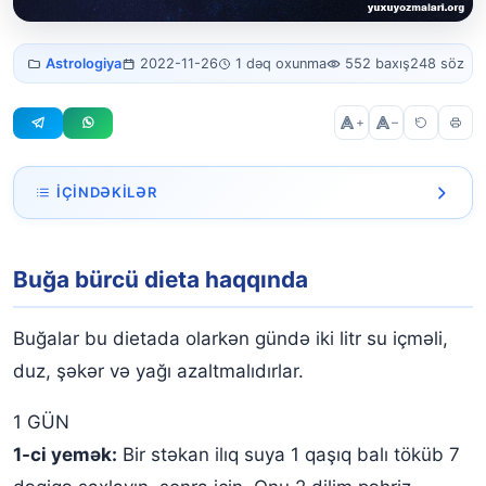
Buğa bürcü
Astrologiya
2022-11-26
1 dəq oxunma
552 baxış
248 söz
dieta
+
–
İÇINDƏKILƏR
Buğa bürcü dieta haqqında
Buğa bürcü dieta haqqında
Buğalar bu dietada olarkən gündə iki litr su içməli,
duz, şəkər və yağı azaltmalıdırlar.
1 GÜN
1-ci yemək:
Bir stəkan ilıq suya 1 qaşıq balı töküb 7