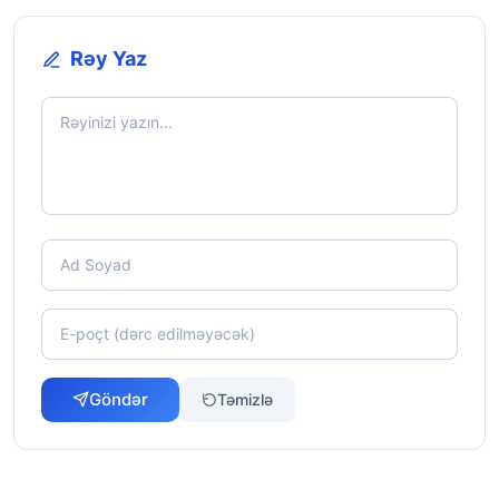
Rəy Yaz
Göndər
Təmizlə