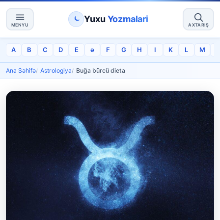
Yuxu
Yozmalari
MENYU
AXTARIŞ
A
B
C
D
E
ə
F
G
H
I
K
L
M
Ana Səhifə
Astrologiya
Buğa bürcü dieta