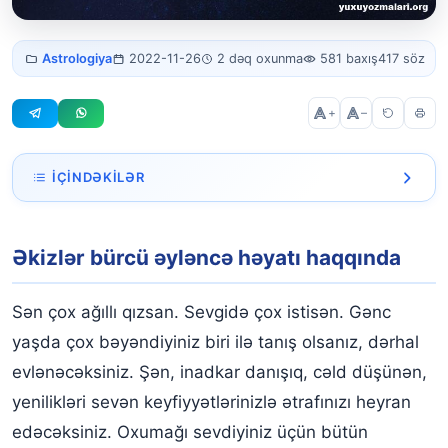
Əkizlər bürcü əyləncə
Astrologiya
2022-11-26
2 dəq oxunma
581 baxış
417 söz
həyatı
+
–
İÇINDƏKILƏR
Əkizlər bürcü əyləncə həyatı haqqında
Əkizlər bürcü əyləncə həyatı haqqında
Sən çox ağıllı qızsan. Sevgidə çox istisən. Gənc
yaşda çox bəyəndiyiniz biri ilə tanış olsanız, dərhal
evlənəcəksiniz. Şən, inadkar danışıq, cəld düşünən,
yenilikləri sevən keyfiyyətlərinizlə ətrafınızı heyran
edəcəksiniz. Oxumağı sevdiyiniz üçün bütün