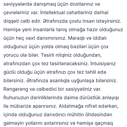
səviyyələrdə danışmaq üçün dostlarınız və
çevrələriniz var. İntellektual cəhətləriniz dərhal
diqqəti cəlb edir. Ətrafınızda çoxlu insan istəyirsiniz.
Həmişə yeni insanlarla tanış olmağa hazır olduğunuz
üçün heç vaxt darıxmırsınız. Maraqlı və iddialı
olduğunuz üçün yolda olmaq bəziləri üçün çox
yorucu ola bilər. Təsirli nitqiniz olduğundan,
ətrafınızdan çox tez təsirlənəcəksiniz. İntuisiyanız
güclü olduğu üçün ətrafınızı çox tez təhlil edə
bilərsiniz. Ətrafınıza asanlıqla uyğunlaşa bilərsiniz.
Rəngarəng və cəlbedici bir xasiyyətiniz var.
Ruhunuzun dərinliklərində daima dürüstlük anlayışı
ilə mübarizə aparırsınız. Aldatmağa nifrət edərkən,
içində olduğunuz darıxdırıcı mühitin öhdəsindən
gəlməyin yollarını axtarırsınız və həmişə qaçmaq