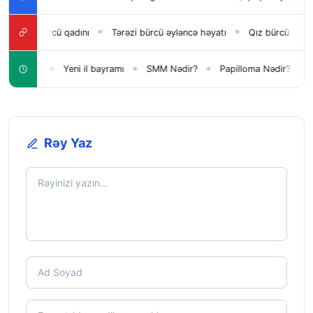
Qız bürcü qadını
Tərəzi bürcü əyləncə həyatı
Qız bürcü sevgi hə
◆
◆
lar üçün
Yeni il bayramı
SMM Nədir?
Papilloma Nədir?
Ka
◆
◆
◆
◆
Rəy Yaz