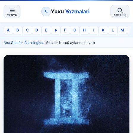
Yuxu
Yozmalari
MENYU
AXTARIŞ
A
B
C
D
E
ə
F
G
H
I
K
L
M
Ana Səhifə
Astrologiya
Əkizlər bürcü əyləncə həyatı