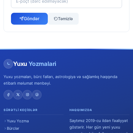
Göndər
Təmizlə
Yuxu
Yozmalari
Yuxu yozmaları, bürc falları, astrologiya və sağlamlıq haqqında
etibarlı məlumat mənbəyi.
SÜRƏTLI KEÇIDLƏR
HAQQIMIZDA
Saytımız 2019-cu ildən fəaliyyət
Yuxu Yozma
göstərir. Hər gün yeni yuxu
Bürclər