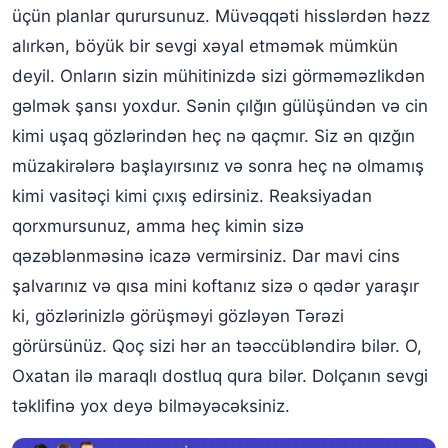
üçün planlar qurursunuz. Müvəqqəti hisslərdən həzz
alırkən, böyük bir sevgi xəyal etməmək mümkün
deyil. Onların sizin mühitinizdə sizi görməməzlikdən
gəlmək şansı yoxdur. Sənin çılğın gülüşündən və cin
kimi uşaq gözlərindən heç nə qaçmır. Siz ən qızğın
müzakirələrə başlayırsınız və sonra heç nə olmamış
kimi vasitəçi kimi çıxış edirsiniz. Reaksiyadan
qorxmursunuz, amma heç kimin sizə
qəzəblənməsinə icazə vermirsiniz. Dar mavi cins
şalvarınız və qısa mini koftanız sizə o qədər yaraşır
ki, gözlərinizlə görüşməyi gözləyən Tərəzi
görürsünüz. Qoç sizi hər an təəccübləndirə bilər. O,
Oxatan ilə maraqlı dostluq qura bilər. Dolçanın sevgi
təklifinə yox deyə bilməyəcəksiniz.